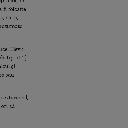
pra lor, în
fi folosite
, cărți,
, rezumate
ice. Elevii
e tip IoT (
lcul și
re sau
u exteriorul,
 ori să