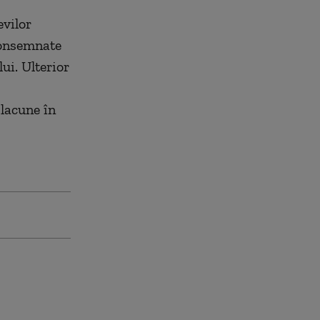
evilor
consemnate
lui. Ulterior
 lacune în