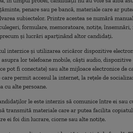
, în timpul probei, candidații nu au voie să aibă asu
lțăminte, penare sau pe bancă, materiale care ar putea 
lvarea subiectelor. Printre acestea se numără manuale
 culegeri, formulare, memoratoare, notițe, însemnări
 precum și lucrări aparținând altor candidați.
 interzice și utilizarea oricăror dispozitive electron
asupra lor telefoane mobile, căști audio, dispozitive d
ce pot fi conectate) sau alte mijloace electronice de ca
care permit accesul la internet, la rețele de socializa
 cu alte persoane.
ndidaților le este interzis să comunice între ei sau c
să transmită materiale care ar putea facilita copiatul
e ei foi din lucrare, ciorne sau alte notițe.