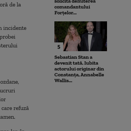
solicită demiterea
oră de la
comandantului
Forțelor...
m incidente
 probei
sterului
5
Sebastian Stan a
devenit tată. Iubita
actorului originar din
Constanța, Annabelle
Wallis...
iozdane,
lucruri
lor
 care refuză
examen.