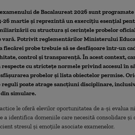
 examenului de Bacalaureat 2026 sunt programate 
-26 martie și reprezintă un exercițiu esențial pentr
iliarizării cu structura și cerințele probelor oficia
 vară. Potrivit reglementărilor Ministerului Educa
 fiecărei probe trebuie să se desfășoare într-un ca
hitate, control și transparență. În acest context, ca
ă respecte cu strictețe normele privind accesul în să
fășurarea probelor și lista obiectelor permise. Or
e reguli poate atrage sancțiuni disciplinare, inclusi
 din simulare.
actice le oferă elevilor oportunitatea de a-și evalua n
e a identifica domeniile care necesită consolidare și 
cient stresul și emoțiile asociate examenelor.