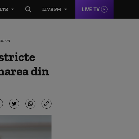
LIVE TV
LTE
LIVE FM
examen
stricte
inarea din