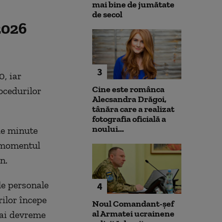
mai bine de jumătate
de secol
2026
3
0, iar
Cine este românca
ocedurilor
Alecsandra Drăgoi,
tânăra care a realizat
fotografia oficială a
noului...
 de minute
n momentul
n.
le personale
4
rilor începe
Noul Comandant-șef
al Armatei ucrainene
mai devreme