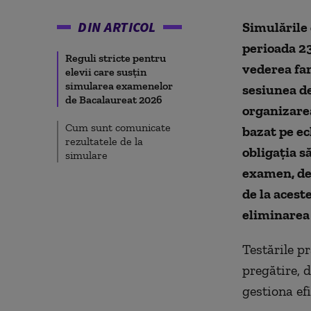
DIN ARTICOL
Simulările
perioada 23
Reguli stricte pentru
vederea fam
elevii care susțin
simularea examenelor
sesiunea de
de Bacalaureat 2026
organizarea
Cum sunt comunicate
bazat pe ec
rezultatele de la
obligația s
simulare
examen, des
de la acest
eliminarea
Testările pr
pregătire, d
gestiona efi