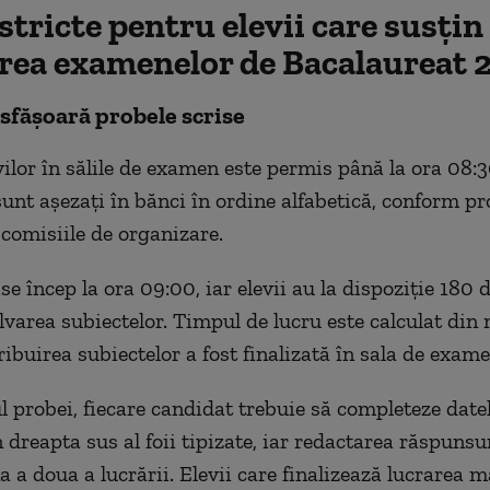
stricte pentru elevii care susțin
rea examenelor de Bacalaureat 
sfășoară probele scrise
vilor în sălile de examen este permis până la ora 08:3
sunt așezați în bănci în ordine alfabetică, conform pr
 comisiile de organizare.
se încep la ora 09:00, iar elevii au la dispoziție 180
lvarea subiectelor. Timpul de lucru este calculat di
ribuirea subiectelor a fost finalizată în sala de exame
l probei, fiecare candidat trebuie să completeze date
n dreapta sus al foii tipizate, iar redactarea răspunsu
a a doua a lucrării. Elevii care finalizează lucrarea 