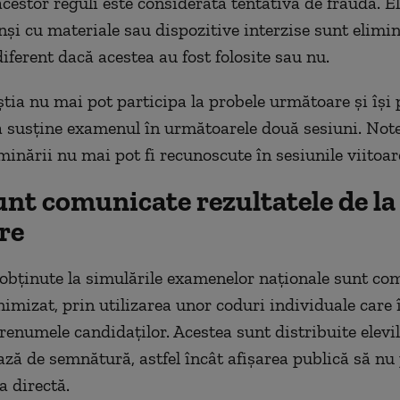
cestor reguli este considerată tentativă de fraudă. El
nși cu materiale sau dispozitive interzise sunt elimin
iferent dacă acestea au fost folosite sau nu.
știa nu mai pot participa la probele următoare și își 
a susține examenul în următoarele două sesiuni. Note
minării nu mai pot fi recunoscute în sesiunile viitoar
nt comunicate rezultatele de la
re
 obținute la simulările examenelor naționale sunt co
imizat, prin utilizarea unor coduri individuale care 
renumele candidaților. Acestea sunt distribuite elevi
ază de semnătură, astfel încât afișarea publică să nu
a directă.