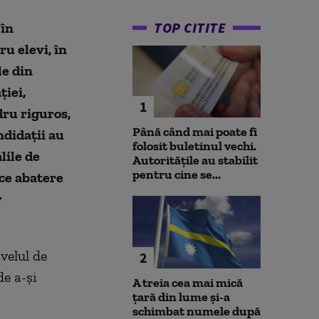
TOP CITITE
în
u elevi, în
le din
ției,
1
dru riguros,
Până când mai poate fi
ndidații au
folosit buletinul vechi.
lile de
Autoritățile au stabilit
pentru cine se...
ice abatere
v
ivelul de
2
de a-și
A treia cea mai mică
țară din lume și-a
schimbat numele după