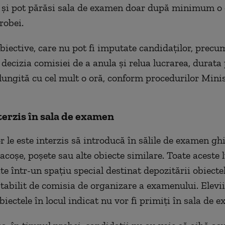
 și pot părăsi sala de examen doar după minimum o 
robei.
obiective, care nu pot fi imputate candidaților, precu
 decizia comisiei de a anula și relua lucrarea, durata
elungită cu cel mult o oră, conform procedurilor Mini
terzis în sala de examen
r le este interzis să introducă în sălile de examen gh
acoșe, poșete sau alte obiecte similare. Toate aceste 
te într-un spațiu special destinat depozitării obiecte
stabilit de comisia de organizare a examenului. Elevii
obiectele în locul indicat nu vor fi primiți în sala de 