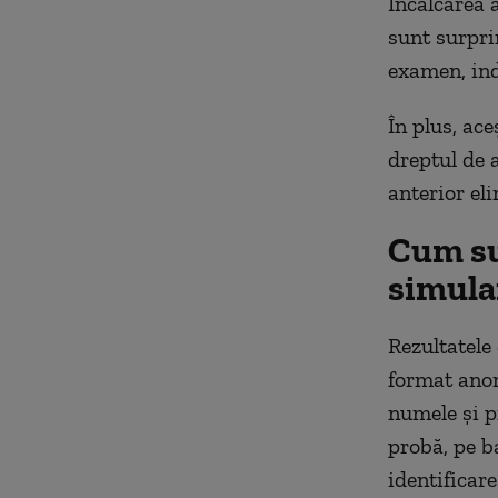
Încălcarea a
sunt surpri
examen, ind
În plus, ace
dreptul de 
anterior eli
Cum su
simula
Rezultatele
format anon
numele și p
probă, pe b
identificare