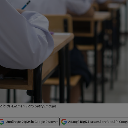
n sala de examen. Foto Getty Images
Urmărește
Digi24
în Google Discover
Adaugă
Digi24
ca sursă preferată în Googl