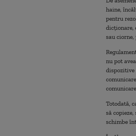
De asemenea
haine, încă
pentru rezo
dicționare,
sau ciorne,
Regulamentul
nu pot avea 
dispozitive 
comunicare 
comunicarea
Totodată, ca
să copieze, 
schimbe într