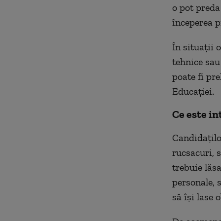
o pot preda
începerea p
În situații 
tehnice sau
poate fi pr
Educației.
Ce este in
Candidațilo
rucsacuri, s
trebuie lăsa
personale, 
să își lase 