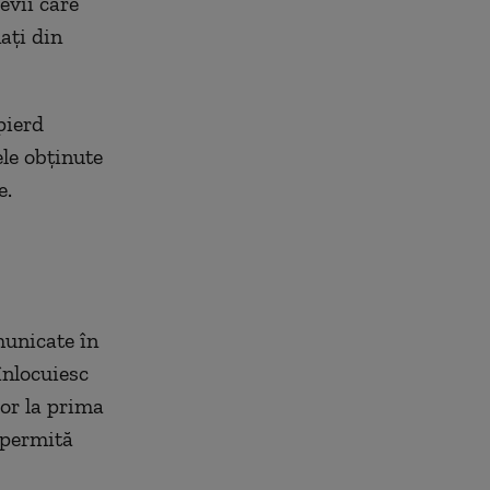
evii care
ați din
pierd
le obținute
e.
municate în
înlocuiesc
lor la prima
 permită