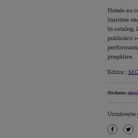
Notele au ca
înaintea ex
în catalog, 
publicării 
performanțe
pregătire.
Editor :
M.C
Etichete:
elev
Urmărește ș