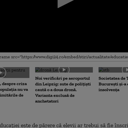
me
Noi verificări pe aeroportul
Societatea de 
, despre criza
din Leipzig: sute de polițiști
București și-a
opulația nu va
caută o a doua dronă.
insolvența
limitările de
Varianta exclusă de
anchetatori
ucației este de părere că elevii ar trebui să fie înscri