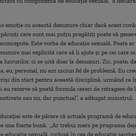
nitară cu componenta de educaţie sexuală,” a declara
o emoţie cu această denumire chiar dacă acest cuvân
 părinţi care sunt mai puţin pregătiţi poate să gener
reconcepute. Este vorba de educaţie sexuală. Poate ar 
enumire mai explicită care să îi ajute şi pe cei care nu
lucrurilor, ci se uită doar la denumiri. Zic, poate, da
şa, eu, personal, nu am niciun fel de problemă. Eu cre
scrişi din start pentru această disciplină, urmând ca î
ii au rezerve să poată formula cereri de retragere de 
 motivate sau nu, dar punctual”, a adăugat ministrul.
ducaţiei este de părere că actuala programă de educ
te una foarte bună. „Ar trebui mers pe programa deja
 educaţie sexuală, inclusă în cea de educaţie sanitar