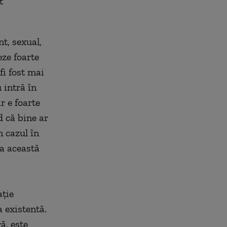
t
t, sexual,
eze foarte
fi fost mai
 intră în
r e foarte
d că bine ar
n cazul în
la această
aţie
 existentă.
ă, este