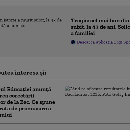
Tragic: cel mai bun din
subit, la 43 de ani. Sol
a familiei
Descarcă aplicația Digi Sp
utea interesa și:
ul Educației anunță
rea corectării
lor de la Bac. Ce spune
rata de promovare a
ului