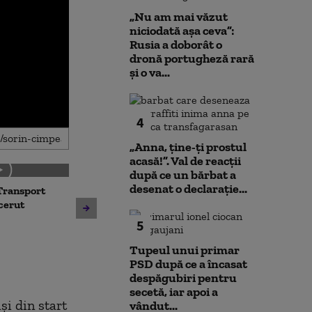
„Nu am mai văzut
niciodată așa ceva”:
Rusia a doborât o
dronă portugheză rară
și o va...
4
„Anna, ţine-ţi prostul
acasă!”. Val de reacții
după ce un bărbat a
desenat o declarație...
Transport
Noua lege a int
Avertisment de la Bruxelles
 cerut
deschide calea
după scandalul centralelor
parteneriatul 
5
pe cărbune: „Blocarea
Nu poți impune
angajamentelor din PNRR
fără să oferi și
Tupeul unui primar
poate avea consecințe
PSD după ce a încasat
financiare”
despăgubiri pentru
secetă, iar apoi a
și din start
vândut...