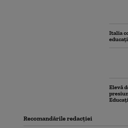
Liderii
desemna
Cîmpean
Italia 
educați
Cum ex
care se 
un disc
Elevă d
presiun
Educați
Recomandările redacţiei