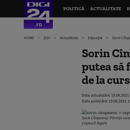
POLITICĂ
ACTUALITATE
E
HOME
Știri
Actualitate
Educație
Sorin Cîmp
Sorin Cîm
putea să 
de la cur
Data actualizării:
19.06.2021
Data publicării:
19.06.2021 1
Sorin Cîmpeanu: Părinții care
Captură Digi24