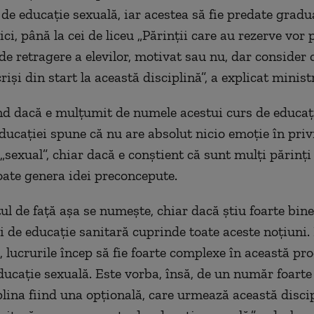
 de educație sexuală, iar acestea să fie predate gradua
ci, până la cei de liceu „Părinții care au rezerve vor 
de retragere a elevilor, motivat sau nu, dar consider c
riși din start la această disciplină”, a explicat ministr
ind dacă e mulţumit de numele acestui curs de educaţ
ducației spune că nu are absolut nicio emoție în priv
„sexual”, chiar dacă e conștient că sunt mulți părinți
ate genera idei preconcepute.
l de faţă aşa se numeşte, chiar dacă ştiu foarte bine
 de educaţie sanitară cuprinde toate aceste noţiuni. 
a, lucrurile încep să fie foarte complexe în această p
ducaţie sexuală. Este vorba, însă, de un număr foarte
iplina fiind una opţională, care urmează această discip