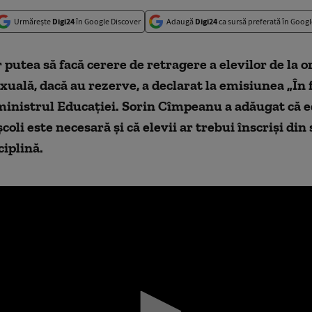
Urmărește
Digi24
în Google Discover
Adaugă
Digi24
ca sursă preferată în Googl
r putea să facă cerere de retragere a elevilor de la o
xuală, dacă au rezerve, a declarat la emisiunea „În f
ministrul Educației. Sorin Cîmpeanu a adăugat că 
coli este necesară și că elevii ar trebui înscriși din 
ciplină.