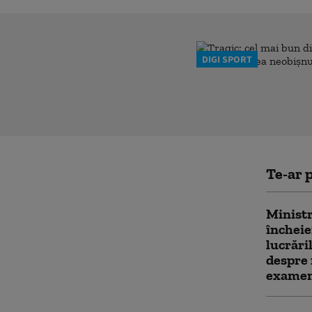
DIGI SPORT
Te-ar p
Ministr
încheie
lucrări
despre 
examen