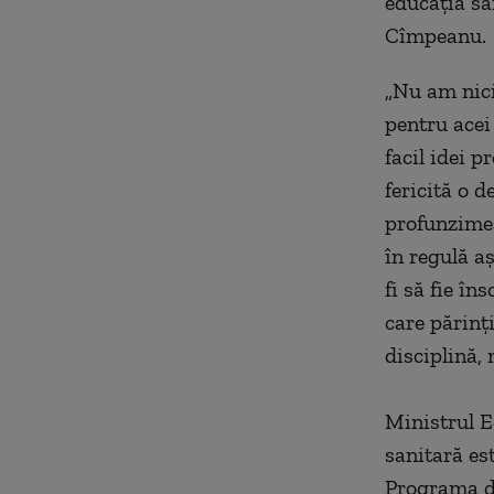
educaţia sa
Cîmpeanu.
„Nu am nici
pentru acei
facil idei p
fericită o d
profunzimea 
în regulă a
fi să fie în
care părinţ
disciplină,
Ministrul E
sanitară es
Programa de