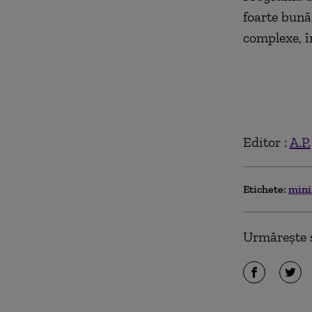
foarte bună,
complexe, în
Editor :
A.P.
Etichete:
mini
Urmărește ș