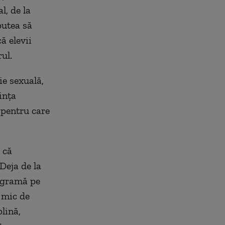
l, de la
putea să
ă elevii
ul.
ie sexuală,
ința
 pentru care
 că
Deja de la
rogramă pe
 mic de
lină,