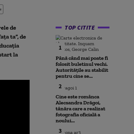
e
TOP CITITE
rele de
ața ta”, de
educația
1
start la
Până când mai poate fi
folosit buletinul vechi.
Autoritățile au stabilit
pentru cine se...
2
Cine este românca
Alecsandra Drăgoi,
tânăra care a realizat
fotografia oficială a
noului...
3