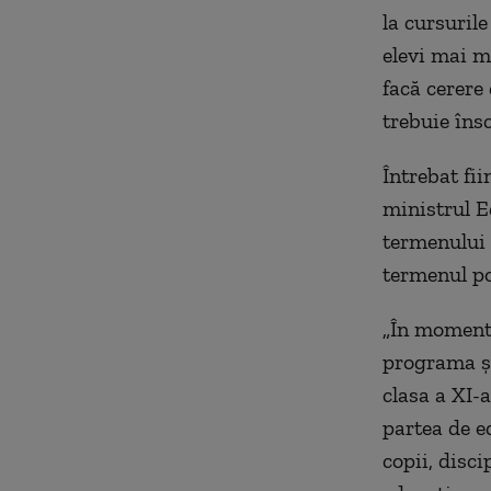
la cursurile
elevi mai mi
facă cerere 
trebuie însc
Întrebat fi
ministrul E
termenului 
termenul po
„În momentu
programa şi
clasa a XI-
partea de e
copii, disc