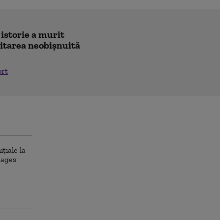
 istorie a murit
icitarea neobișnuită
ort