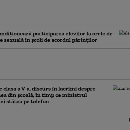
 PNL se întâlnesc luni pentru a discuta
rea lui Adrian Veștea ca premier.
u: E un om foarte potrivit
condiționează participarea elevilor la orele de
e sexuală în școli de acordul părinților
plică ministrul Educației momentul în
uita la telefon în timp ce o elevă ținea
urs: „De la 2:00 m-am trezit”
e clasa a V-a, discurs în lacrimi despre
ea din școală, în timp ce ministrul
ei stătea pe telefon