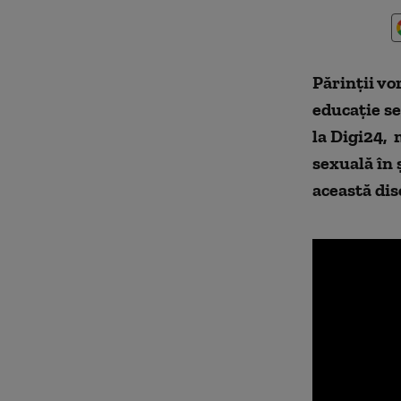
Părinții vo
educație se
la Digi24, 
sexuală în ș
această dis