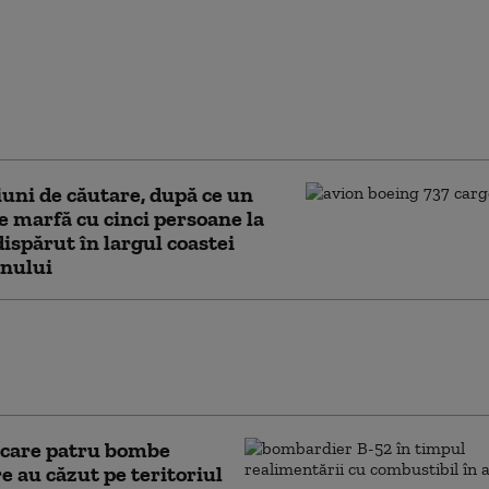
nui avion a fost
rită la 74 de ani după
prăbușit în largul
Rico. Tragedia a dus la
ri în aviație
uni de căutare, după ce un
e marfă cu cinci persoane la
dispărut în largul coastei
anului
t aviatic în Franța: un avion al unei
e parașutism s-a prăbușit. Toate cele 11
e aflate la bord au murit
 care patru bombe
e au căzut pe teritoriul