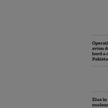
Epava u
descope
ce s-a 
Puerto 
schimbă
Operaţi
avion d
bord a 
Pakist
Acciden
școli d
persoan
Ziua în
nuclear