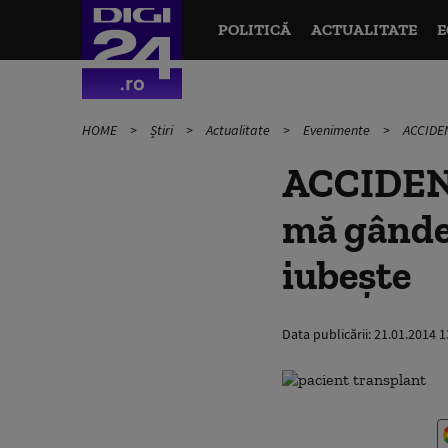
POLITICĂ
ACTUALITATE
E
HOME
Știri
Actualitate
Evenimente
ACCIDEN
ACCIDENT 
mă gândes
iubește
Data publicării:
21.01.2014 1