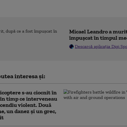
Micael Leandro a murit,
împușcat în timpul me
Descarcă aplicația Digi Sp
utea interesa și:
icoptere s-au ciocnit în
 în timp ce interveneau
ncendiu violent. Două
e, un danez și un grec,
it