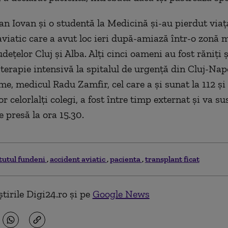
ian Iovan şi o studentă la Medicină şi-au pierdut viaţ
aviatic care a avut loc ieri după-amiază într-o zonă
udeţelor Cluj şi Alba. Alţi cinci oameni au fost răniţi ş
a terapie intensivă la spitalul de urgență din Cluj-Na
me, medicul Radu Zamfir, cel care a și sunat la 112 și
r celorlalți colegi, a fost între timp externat și va su
e presă la ora 15.30.
itutul fundeni
accident aviatic
pacienta
transplant ficat
tirile Digi24.ro și pe
Google News