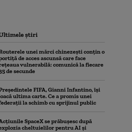
Ultimele știri
Routerele unei mărci chinezești conțin o
portiță de acces ascunsă care face
rețeaua vulnerabilă: comunică la fiecare
35 de secunde
Președintele FIFA, Gianni Infantino, îşi
joacă ultima carte. Ce a promis unei
federații la schimb cu sprijinul public
Acţiunile SpaceX se prăbuşesc după
explozia cheltuielilor pentru AI şi