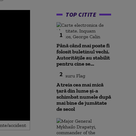
TOP CITITE
1
Până când mai poate fi
folosit buletinul vechi.
Autoritățile au stabilit
pentru cine se...
2
A treia cea mai mică
țară din lume și-a
schimbat numele după
mai bine de jumătate
de secol