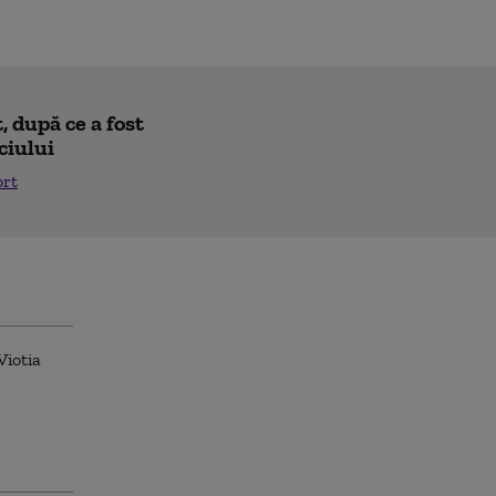
 după ce a fost
ciului
ort