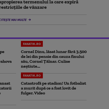
apropierea termenului la care expiră
restricţiile de vânzare
CITEȘTE MAI MULTE
FANATIK.RO
 pe
Cornel Dinu, lăsat lunar fără 3.500
de lei din pensie din cauza finului
rahova
său, Cornel Țălnar. Culise
neștiute...
FANATIK.RO
ansat
Catastrofă pe stadion! Un fotbalist
zatorii
a murit după ce a fost lovit de
e
fulger. Video