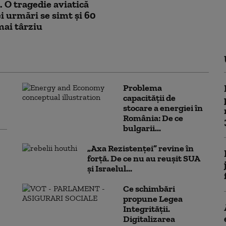
. O tragedie aviatică
ei urmări se simt și 60
mai târziu
Problema
capacității de
stocare a energiei în
România: De ce
bulgarii...
„Axa Rezistenței” revine în
forță. De ce nu au reușit SUA
și Israelul...
Ce schimbări
propune Legea
Integrității.
Digitalizarea