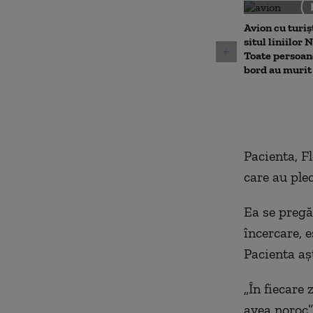
0
seconds
Volu
90%
Avion cu turișt
situl liniilor 
Toate persoane
bord au murit
Pacienta, F
care au plec
Ea se pregă
încercare, 
Pacienta aș
„În fiecare 
avea noroc”