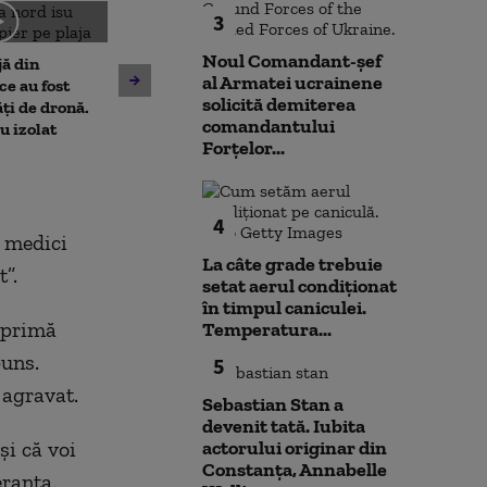
3
Amenzi pentru cei care
Noul Comandant-șef
jă din
deranjează călătorii în
al Armatei ucrainene
Un asistent me
e au fost
mijloacele de transport ale
solicită demiterea
pune la pământ
ți de dronă.
STB. Pentru ce se vor da
comandantului
violent. Ce nu a
au izolat
sancțiuni
Forțelor...
bărbatul agres
l-a atacat
4
i medici
La câte grade trebuie
”.
setat aerul condiționat
în timpul caniculei.
o primă
Temperatura...
puns.
5
 agravat.
Sebastian Stan a
devenit tată. Iubita
și că voi
actorului originar din
Constanța, Annabelle
eranța.