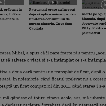
me
i, prăbușit la
Patru mari orașe au început
Alertă pe o pla
Nazca, în Peru.
deja să aplice măsuri pentru
Mamaia, după c
le aflate la
limitarea consumului de
observate bucă
curent electric. Ce va face
ISU și Poliția 
Capitala
perimetrul
loarea Mihai, a spus că îi pare foarte rău pentru „ace
at să salveze o viață și s-a întâmplat ce s-a întâmplat
tise a doua oară pentru un transplat de ficat, după 
eșuată, în noiembrie, când ficatul prelevat nu a cores
teaptă un ficat compatibil din 2011, când starea i s-a
zi mă gândesc că totuși cineva acolo, sus, mă iubește 
, a declarat pacienta, întrebată dacă își păstrează sp