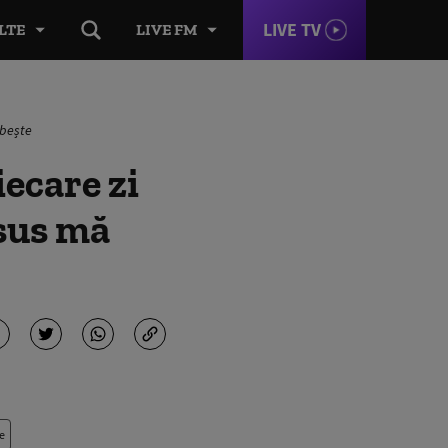
LIVE TV
LTE
LIVE FM
ubește
ecare zi
 sus mă
e