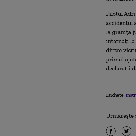
Pilotul Adr
accidentul 
la graniţa j
internaţi l
dintre victi
primul ajuto
declarații d
Etichete:
inst
Urmărește ș