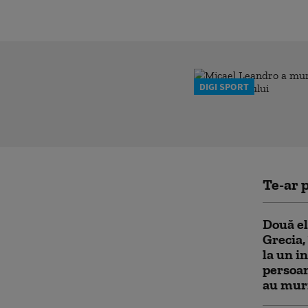
DIGI SPORT
Te-ar p
Două el
Grecia,
la un i
persoan
au mur