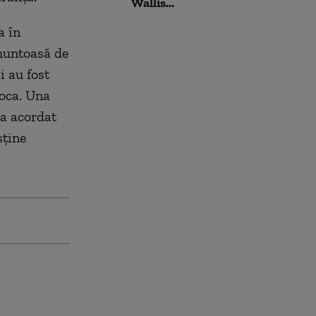
Wallis...
a în
 muntoasă de
i au fost
poca. Una
 a acordat
sține