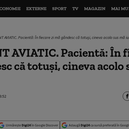
CONOMIE
EXTERNE
SPORT
TV
MAGAZIN
MAI MU
T AVIATIC. Pacientă: În fiecare zi mă gândesc că totuși, cineva acolo sus mă i
AVIATIC. Pacientă: În fi
c că totuși, cineva acolo
3:52
Urmărește
Digi24
în Google Discover
Adaugă
Digi24
ca sursă preferată în Googl