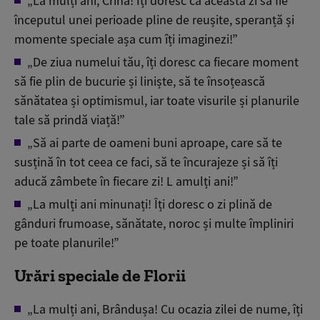
„La mulți ani, Crina! Îți doresc ca această zi să fie
începutul unei perioade pline de reușite, speranță și
momente speciale așa cum îți imaginezi!”
„De ziua numelui tău, îți doresc ca fiecare moment
să fie plin de bucurie și liniște, să te însoțească
sănătatea și optimismul, iar toate visurile și planurile
tale să prindă viață!”
„Să ai parte de oameni buni aproape, care să te
susțină în tot ceea ce faci, să te încurajeze și să îți
aducă zâmbete în fiecare zi! L amulți ani!”
„La mulți ani minunați! Îți doresc o zi plină de
gânduri frumoase, sănătate, noroc și multe împliniri
pe toate planurile!”
Urări speciale de Florii
„La mulți ani, Brândușa! Cu ocazia zilei de nume, îți