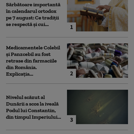
Sărbătoare importantă
în calendarul ortodox
pe 7 august: Ce tradiții
se respectă și cui...
1
Medicamentele Colebil
și Panzcebil au fost
retrase din farmaciile
din România.
2
Explicația...
Nivelul scăzut al
Dunării a scos la iveală
Podul lui Constantin,
din timpul Imperiului...
3