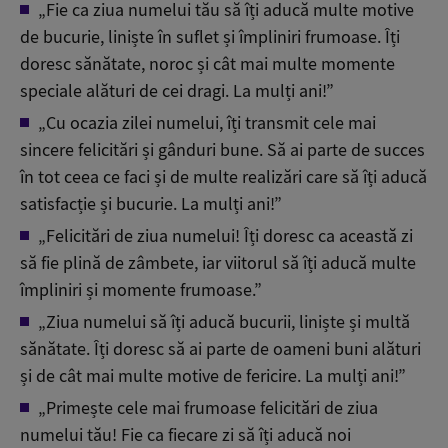
„Fie ca ziua numelui tău să îți aducă multe motive
de bucurie, liniște în suflet și împliniri frumoase. Îți
doresc sănătate, noroc și cât mai multe momente
speciale alături de cei dragi. La mulți ani!”
„Cu ocazia zilei numelui, îți transmit cele mai
sincere felicitări și gânduri bune. Să ai parte de succes
în tot ceea ce faci și de multe realizări care să îți aducă
satisfacție și bucurie. La mulți ani!”
„Felicitări de ziua numelui! Îți doresc ca această zi
să fie plină de zâmbete, iar viitorul să îți aducă multe
împliniri și momente frumoase.”
„Ziua numelui să îți aducă bucurii, liniște și multă
sănătate. Îți doresc să ai parte de oameni buni alături
și de cât mai multe motive de fericire. La mulți ani!”
„Primește cele mai frumoase felicitări de ziua
numelui tău! Fie ca fiecare zi să îți aducă noi