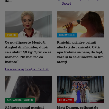
de...
Sport
PRO FM
DIGI WORLD
Ce nu-i lipsește Monicăi
Rinichii, printre primii
Anghel din frigider, după
afectați de caniculă. Câtă
ce a slăbit 40 kg: “Știu ce să
apă trebuie să bem, de fapt,
mănânc. Nu mai fac ca
vara și la ce alimente să fim
înainte”
atenți
Descarcă aplicația Pro FM
DIGI ANIMAL WORLD
FILM NOW
A lăsat geamul mașinii
Matt Damon, eclipsat de