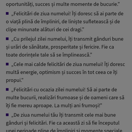
oportunități, succes și multe momente de bucurie.”
„Felicitări de ziua numelui! Îți doresc să ai parte de
o viață plină de împliniri, de liniște sufletească și de
clipe minunate alături de cei dragi.”
„Cu prilejul zilei numelui, îți transmit gânduri bune
și urări de sănătate, prosperitate și fericire. Fie ca
toate dorințele tale să se împlinească.”
„Cele mai calde felicitări de ziua numelui! Îți doresc
multă energie, optimism și succes în tot ceea ce îți
propui.”
„Felicitări cu ocazia zilei numelui! Să ai parte de
multe bucurii, realizări frumoase și de oameni care să
îți fie mereu aproape. La mulți ani frumoși!”
„De ziua numelui tău îți transmit cele mai bune
gânduri și felicitări. Fie ca această zi să fie începutul
unei perioade pline de împliniri și momente speciale.