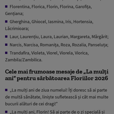
Florentina, Florica, Florin, Florina, Garofiţa,
Gențiana;
Gherghina, Ghiocel, Iasmina, Iris, Hortensia,
Lăcrimioara;
Laur, Laurențiu, Laura, Laurian, Margareta, Mărgărit;
Narcis, Narcisa, Romaniţa, Roza, Rozalia, Panseluța;
Trandafira, Violeta, Viorel, Viorela, Viorica,
Zambila/Zambilica.
Cele mai frumoase mesaje de „La mulți
ani” pentru sărbătoarea Floriilor 2026
„La mulți ani de ziua numelui! Îți doresc să ai parte
de multă sănătate, liniște sufletească și cât mai multe
bucurii alături de cei dragi!”
„La mulți ani, Florin! Să ai parte de o zi specială și