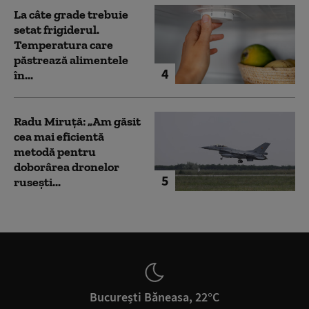
La câte grade trebuie
setat frigiderul.
Temperatura care
păstrează alimentele
4
în...
Radu Miruță: „Am găsit
cea mai eficientă
metodă pentru
doborârea dronelor
5
rusești...
București Băneasa, 22°C