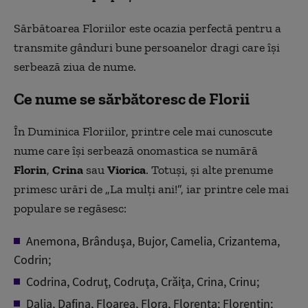
Sărbătoarea Floriilor este ocazia perfectă pentru a
transmite gânduri bune persoanelor dragi care își
serbează ziua de nume.
Ce nume se sărbătoresc de Florii
În Duminica Floriilor, printre cele mai cunoscute
nume care își serbează onomastica se numără
Florin
,
Crina
sau
Viorica
. Totuși, și alte prenume
primesc urări de „La mulți ani!”, iar printre cele mai
populare se regăsesc:
Anemona, Brânduşa, Bujor, Camelia, Crizantema,
Codrin;
Codrina, Codruţ, Codruţa, Crăiţa, Crina, Crinu;
Dalia, Dafina, Floarea, Flora, Florenţa; Florentin;