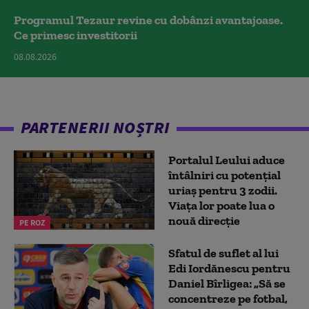
Programul Tezaur revine cu dobânzi avantajoase.
Ce primesc investitorii
08.08.2026
PARTENERII NOȘTRI
Portalul Leului aduce
întâlniri cu potențial
uriaș pentru 3 zodii.
Viața lor poate lua o
nouă direcție
PE ROZ
Sfatul de suflet al lui
Edi Iordănescu pentru
Daniel Bîrligea: „Să se
concentreze pe fotbal,