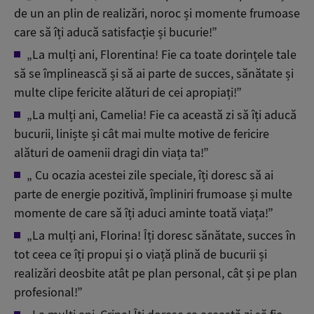
de un an plin de realizări, noroc și momente frumoase
care să îți aducă satisfacție și bucurie!”
„La mulți ani, Florentina! Fie ca toate dorințele tale
să se împlinească și să ai parte de succes, sănătate și
multe clipe fericite alături de cei apropiați!”
„La mulți ani, Camelia! Fie ca această zi să îți aducă
bucurii, liniște și cât mai multe motive de fericire
alături de oamenii dragi din viața ta!”
„ Cu ocazia acestei zile speciale, îți doresc să ai
parte de energie pozitivă, împliniri frumoase și multe
momente de care să îți aduci aminte toată viața!”
„La mulți ani, Florina! Îți doresc sănătate, succes în
tot ceea ce îți propui și o viață plină de bucurii și
realizări deosbite atât pe plan personal, cât și pe plan
profesional!”