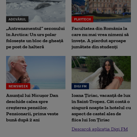
ADEVĂRUL
PLAYTECH
„Antrenamentul” sezonului
Facultatea din România la
în Arctica: Un urs polar
care nu mai vrea nimeni să
folosește un bloc de gheață
înveţe. A pierdut aproape
pe post de halteră
jumătate din studenţi
NEWSWEEK
DIGI FM
Anunțul lui Nicușor Dan
Ioana Țiriac, vacanță de lux
deschide calea spre
în Saint-Tropez. Cât costă o
creșterea pensiilor.
singură noapte la hotelul cu
Pensionarii, prima veste
aspect de castel ales de
bună după 2 ani
fiica lui Ion Țiriac
Descarcă aplicația Digi FM