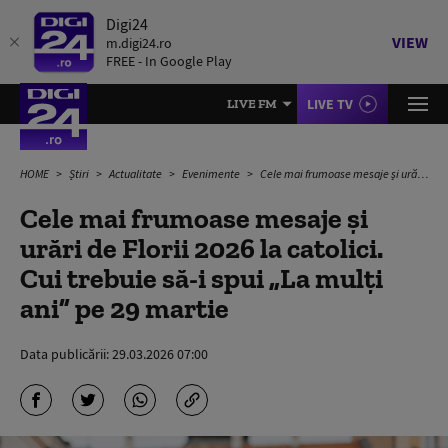
Digi24
VIEW
m.digi24.ro
FREE - In Google Play
LIVE TV
LIVE FM
HOME
Știri
Actualitate
Evenimente
Cele mai frumoase mesaje și urări de Florii 2026 la catolici. Cui trebuie să-i spui „La mulți ani” pe 29 martie
Cele mai frumoase mesaje și
urări de Florii 2026 la catolici.
Cui trebuie să-i spui „La mulți
ani” pe 29 martie
Data publicării:
29.03.2026 07:00