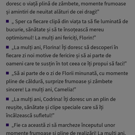
doresc o viață plină de zâmbete, momente frumoase
și amintiri de neuitat alături de cei dragi!”
„ Sper ca fiecare clipă din viața ta să fie luminată de
bucurie, sănătate și să te însoțească mereu
optimismul! La mulți ani fericiți, Florin!”
„La mulți ani, Florina! Îți doresc să descoperi în
fiecare zi noi motive de fericire și să ai parte de
oameni care te susțin în tot ceea ce îți propui să faci!”
„Să ai parte de o zi de Florii minunată, cu momente
pline de căldură, surprize frumoase și zâmbete
sincere! La mulți ani, Camelia!”
„La mulți ani, Codrina! Îți doresc un an plin de
reușite, sănătate și clipe speciale care să îți
încălzească sufletul!”
„Fie ca această zi să marcheze începutul unor
momente frumoase și pline de realizări! La mulți ani,