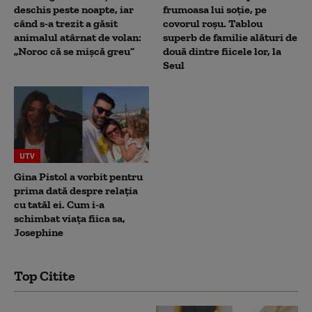
deschis peste noapte, iar
frumoasa lui soție, pe
când s-a trezit a găsit
covorul roșu. Tablou
animalul atârnat de volan:
superb de familie alături de
„Noroc că se mișcă greu”
două dintre fiicele lor, la
Seul
UTV
Gina Pistol a vorbit pentru
prima dată despre relația
cu tatăl ei. Cum i-a
schimbat viața fiica sa,
Josephine
Top Citite