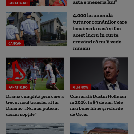
asta e meseria lui!”
FANATIK.RO
4.000 lei amendă
tuturor românilor care
locuiesc la casă și fac
acest lucru în curte,
crezând că nu îi vede
CANCAN
nimeni
FANATIK.RO
FILM NOW
Drama cumplită prin care a
Cum arată Dustin Hoffman
trecut noul transfer al lui
în 2026, la 89 de ani. Cele
Dinamo: „Nu mai puteam
mai bune filme și rolurile
dormi nopțile”
de Oscar