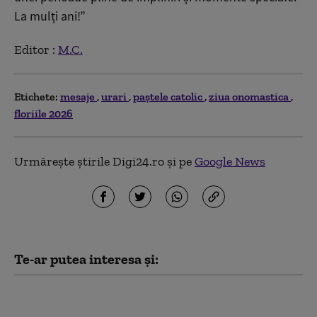
La mulți ani!”
Editor :
M.C.
Etichete:
mesaje
urari
paștele catolic
ziua onomastica
floriile 2026
Urmărește știrile Digi24.ro și pe
Google News
Te-ar putea interesa și:
Mesaje de Sfântul Ilie
2026: Cele mai