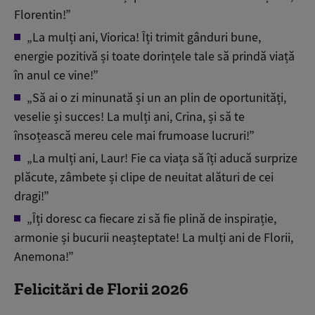
Florentin!”
„La mulți ani, Viorica! Îți trimit gânduri bune,
energie pozitivă și toate dorințele tale să prindă viață
în anul ce vine!”
„Să ai o zi minunată și un an plin de oportunități,
veselie și succes! La mulți ani, Crina, și să te
însoțească mereu cele mai frumoase lucruri!”
„La mulți ani, Laur! Fie ca viața să îți aducă surprize
plăcute, zâmbete și clipe de neuitat alături de cei
dragi!”
„Îți doresc ca fiecare zi să fie plină de inspirație,
armonie și bucurii neașteptate! La mulți ani de Florii,
Anemona!”
Felicitări de Florii 2026