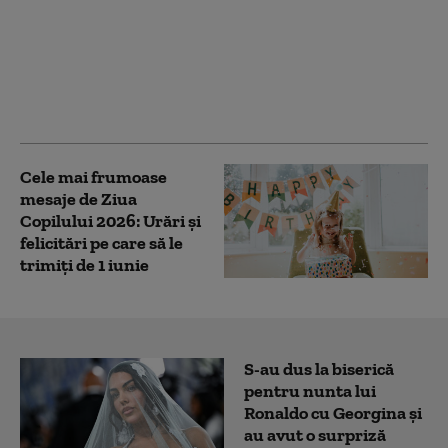
Ursula von der Leyen,
vizată de o anchetă
privind mesajele
schimbate într-un chat
privat cu Zelenski și
lideri europeni
Cele mai frumoase
mesaje de Ziua
Copilului 2026: Urări și
felicitări pe care să le
trimiți de 1 iunie
S-au dus la biserică
pentru nunta lui
Ronaldo cu Georgina și
au avut o surpriză