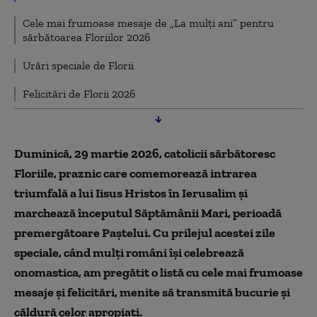
Cele mai frumoase mesaje de „La mulți ani” pentru
sărbătoarea Floriilor 2026
Urări speciale de Florii
Felicitări de Florii 2026
Duminică, 29 martie 2026, catolicii sărbătoresc
Floriile, praznic care comemorează intrarea
triumfală a lui Iisus Hristos în Ierusalim și
marchează începutul Săptămânii Mari, perioadă
premergătoare Paștelui. Cu prilejul acestei zile
speciale, când mulți români își celebrează
onomastica, am pregătit o listă cu cele mai frumoase
mesaje și felicitări, menite să transmită bucurie și
căldură celor apropiați.