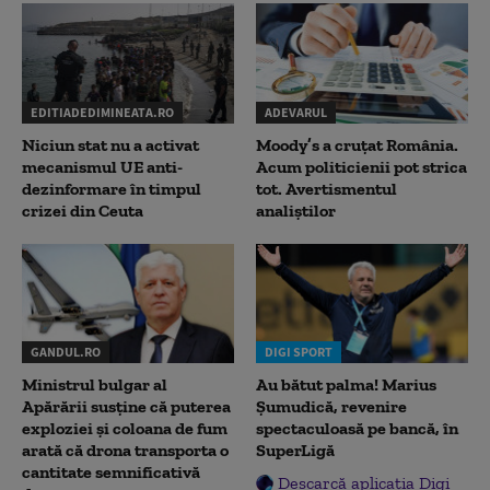
EDITIADEDIMINEATA.RO
ADEVARUL
Niciun stat nu a activat
Moody’s a cruțat România.
mecanismul UE anti-
Acum politicienii pot strica
dezinformare în timpul
tot. Avertismentul
crizei din Ceuta
analiștilor
GANDUL.RO
DIGI SPORT
Ministrul bulgar al
Au bătut palma! Marius
Apărării susține că puterea
Șumudică, revenire
exploziei și coloana de fum
spectaculoasă pe bancă, în
arată că drona transporta o
SuperLigă
cantitate semnificativă
Descarcă aplicația Digi