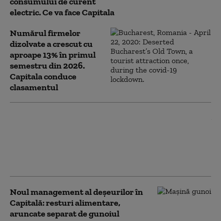
consumului de curent
electric. Ce va face Capitala
Numărul firmelor
dizolvate a crescut cu
aproape 13% în primul
semestru din 2026.
Capitala conduce
clasamentul
Cod portocaliu de caniculă în
București și Ilfov, cu
temperaturi de până la 38 de
grade. Recomandările ISU
pentru populație
Noul management al deşeurilor în
Capitală: resturi alimentare,
aruncate separat de gunoiul