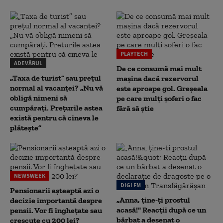
PLAYTECH
ADEVĂRUL
De ce consumă mai mult
„Taxa de turist” sau prețul
mașina dacă rezervorul
normal al vacanței? „Nu vă
este aproape gol. Greșeala
obligă nimeni să
pe care mulți șoferi o fac
cumpărați. Prețurile astea
fără să știe
există pentru că cineva le
plătește”
NEWSWEEK
DIGI FM
Pensionarii așteaptă azi o
„Anna, ţine-ţi prostul
decizie importantă despre
acasă!" Reacţii după ce un
pensii. Vor fi înghețate sau
bărbat a desenat o
crescute cu 200 lei?