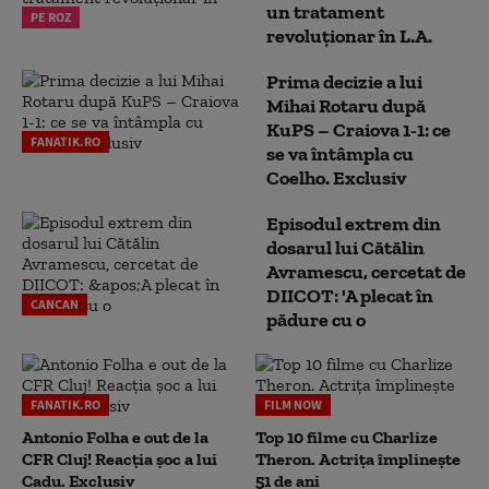
un tratament
PE ROZ
revoluționar în L.A.
Prima decizie a lui
Mihai Rotaru după
KuPS – Craiova 1-1: ce
FANATIK.RO
se va întâmpla cu
Coelho. Exclusiv
Episodul extrem din
dosarul lui Cătălin
Avramescu, cercetat de
DIICOT: 'A plecat în
CANCAN
pădure cu o
FANATIK.RO
FILM NOW
Antonio Folha e out de la
Top 10 filme cu Charlize
CFR Cluj! Reacția șoc a lui
Theron. Actrița împlinește
Cadu. Exclusiv
51 de ani