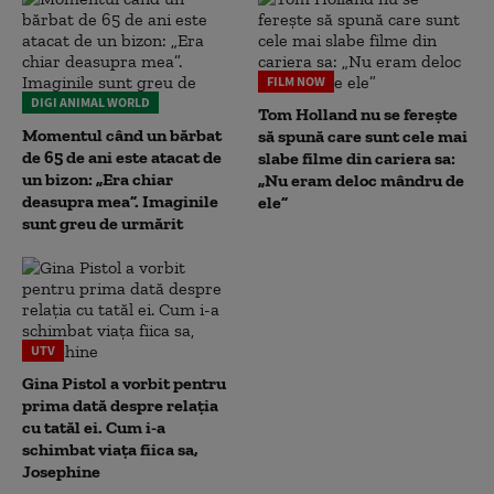
FILM NOW
DIGI ANIMAL WORLD
Tom Holland nu se ferește
Momentul când un bărbat
să spună care sunt cele mai
de 65 de ani este atacat de
slabe filme din cariera sa:
un bizon: „Era chiar
„Nu eram deloc mândru de
deasupra mea”. Imaginile
ele”
sunt greu de urmărit
UTV
Gina Pistol a vorbit pentru
prima dată despre relația
cu tatăl ei. Cum i-a
schimbat viața fiica sa,
Josephine