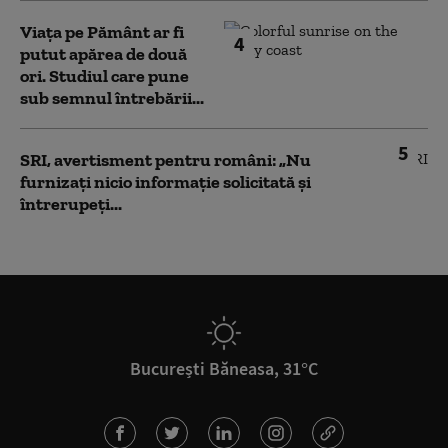
Viața pe Pământ ar fi
4
putut apărea de două
ori. Studiul care pune
sub semnul întrebării...
5
SRI, avertisment pentru români: „Nu
furnizați nicio informație solicitată și
întrerupeți...
București Băneasa, 31°C