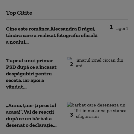
Top Citite
1
Cine este românca Alecsandra Drăgoi,
tânăra care a realizat fotografia oficială
a noului...
Tupeul unui primar
2
PSD după ce a încasat
despăgubiri pentru
secetă, iar apoi a
vândut...
„Anna, ţine-ţi prostul
acasă!”. Val de reacții
3
după ce un bărbat a
desenat o declarație...