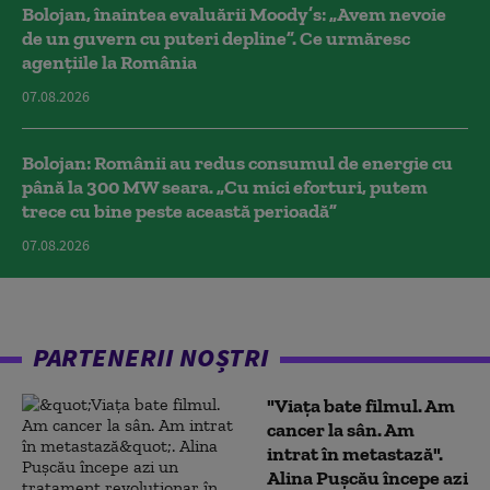
Bolojan, înaintea evaluării Moody’s: „Avem nevoie
de un guvern cu puteri depline”. Ce urmăresc
agențiile la România
07.08.2026
Bolojan: Românii au redus consumul de energie cu
până la 300 MW seara. „Cu mici eforturi, putem
trece cu bine peste această perioadă”
07.08.2026
PARTENERII NOȘTRI
"Viața bate filmul. Am
cancer la sân. Am
intrat în metastază".
Alina Pușcău începe azi