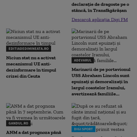
declaraţie de dragoste pe o
stâncă, în Transfăgărăşan
Descarcă aplicația Digi FM
EDITIADEDIMINEATA.RO
Niciun stat nu a activat
ADEVARUL
mecanismul UE anti-
Marinarii de pe portavionul
dezinformare în timpul
USS Abraham Lincoln sunt
crizei din Ceuta
epuizați și demoralizați în
largul coastelor Iranului,
avertizează familiile...
GANDUL.RO
DIGI SPORT
ANM a dat prognoza până