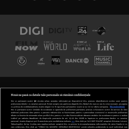
TERMENI ȘI CONDIȚII
POLITICA DE CONFIDENȚIALITATE
Nouă ne pasă ca datele tale personale să rămână confidențiale
Noi și partenerii noștri
30
stocăm și/sau accesăm informații pe dispozitivul dvs., precum identificatorii cookie unici pentru
prelucrarea datelor cu caracter personal. Puteți accepta sau gestiona alegerile dvs. făcând clic mai jos sau în orice moment, pe pagina
ABONARE DIGI TV
cu politica de confidențialitate. Aceste alegeri vor fi raportate partenerilor noștri și nu vă vor afecta navigarea.
Mai multe detalii
Noi si partenerii nostri (retelele de socializare si agentiile de publicitate partenere, precum si furnizorii nostri de servicii de date
analitice) prelucram date pentru a permite website-ului sa functioneze, pentru a personaliza continutul si anunturile publicitare
GESTIONAȚI PREFERINȚELE
afisate in functie de interesele si/sau profilul dvs., pentru a va oferi functionalitati aferente retelelor de socializare si pentru a analiza
traficul pe website. Beneficiati de drepturile prevazute de art. 15-22 din GDPR in legatura cu prelucrarea datelor cu caracter
personal. Aceste drepturi pot fi exercitate prin modalitatea indicata
aici
. Prin click pe “ACCEPT TOATE”, acceptati folosirea tuturor
CODUL DIGI24
Tehnologiilor de tip Cookie, care implica inclusiv acceptul dvs. cu privire la stocarea/accesarea informatiilor de catre Vendor-ii cu
care colaboram. Prin click pe “VREAU SA MODIFIC SETARILE INDIVIDUAL” puteti schimba preferintele in mod individual, mai