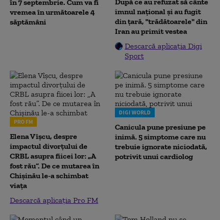
După ce au refuzat să cânte
în 7 septembrie. Cum va fi
imnul naţional şi au fugit
vremea în următoarele 4
din ţară, "trădătoarele" din
săptămâni
Iran au primit vestea
Descarcă aplicația Digi
Sport
DIGI WORLD
PRO FM
Canicula pune presiune pe
Elena Vîșcu, despre
inimă. 5 simptome care nu
impactul divorțului de
trebuie ignorate niciodată,
CRBL asupra fiicei lor: „A
potrivit unui cardiolog
fost rău”. De ce mutarea în
Chișinău le-a schimbat
viața
Descarcă aplicația Pro FM