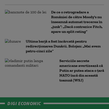
De ce o retrogradare a
României de către Moody's nu
înseamnă automat trecerea în
„junk”: „Dacă contrazice Fitch,
apare un split rating”
Ultima barjă a fost încărcată pentru
redirecționarea Dunării. Bolojan: „Mai avem
patru-cinci zile”
Serviciile secrete
americane avertizează că
Putin ar putea ataca o țară
NATO încă din această
toamnă (WSJ)
DIGI ECONOMIC