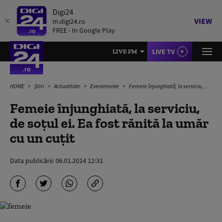
Digi24
VIEW
m.digi24.ro
FREE - In Google Play
LIVE TV
LIVE FM
HOME
Știri
Actualitate
Evenimente
Femeie înjunghiată, la serviciu, de soțul ei. Ea fost rănită la umăr cu un cuțit
Femeie înjunghiată, la serviciu,
de soțul ei. Ea fost rănită la umăr
cu un cuțit
Data publicării:
06.01.2014 12:31