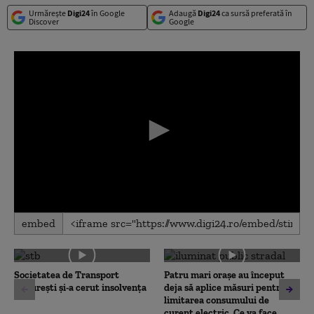
Urmărește
Digi24
în Google
Adaugă
Digi24
ca sursă preferată în
Discover
Google
0
embed
seconds
of
0
seconds
Societatea de Transport
Patru mari orașe au început
București și-a cerut insolvența
deja să aplice măsuri pentru
limitarea consumului de
curent electric. Ce va face