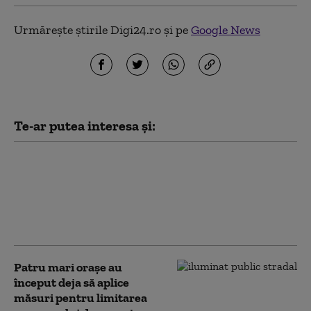
Urmărește știrile Digi24.ro și pe
Google News
Te-ar putea interesa și:
S-a reluat procedura pentru
selecţia specialiştilor din
comisiile de desemnare a
managerilor de teatre. Se
caută 10 directori
Patru mari orașe au
început deja să aplice
măsuri pentru limitarea