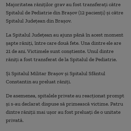
Majoritatea răniţilor grav au fost transferaţi către
Spitalul de Pediatrie din Braşov (12 pacienți) şi către
Spitalul Judeţean din Braşov.
La Spitalul Județean au ajuns până în acest moment
șapte răniți, între care două fete. Una dintre ele are
21 de ani. Victimele sunt conștiente. Unul dintre
răniți a fost transferat de la Spitalul de Pediatrie.
Și Spitalul Militar Brașov și Spitalul Sfântul
Constantin au preluat răniți.
De asemenea, spitalele private au reacţionat prompt
şi s-au declarat dispuse să primească victime. Patru
dintre răniții mai ușor au fost preluați de o unitate
privată.