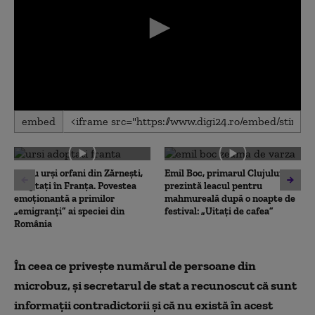
0
embed
seconds
of
0
seconds
Patru urși orfani din Zărnești,
Emil Boc, primarul Clujului,
adoptați în Franța. Povestea
prezintă leacul pentru
emoționantă a primilor
mahmureală după o noapte de
„emigranți” ai speciei din
festival: „Uitați de cafea”
România
În ceea ce privește numărul de persoane din
microbuz, și secretarul de stat a recunoscut că sunt
informații contradictorii și că nu există în acest