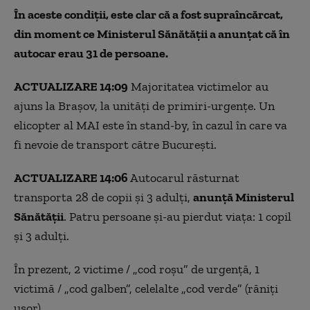
În aceste condiții, este clar că a fost supraîncărcat,
din moment ce Ministerul Sănătății a anunțat că în
autocar erau 31 de persoane.
ACTUALIZARE 14:09
Majoritatea victimelor au
ajuns la Brașov, la unități de primiri-urgențe. Un
elicopter al MAI este în stand-by, în cazul în care va
fi nevoie de transport către București.
ACTUALIZARE 14:06
Autocarul răsturnat
transporta 28 de copii și 3 adulți,
anunță Ministerul
Sănătății
. Patru persoane și-au pierdut viața: 1 copil
și 3 adulți.
În prezent, 2 victime / „cod roșu” de urgență, 1
victimă / „cod galben”, celelalte „cod verde” (răniți
ușor).