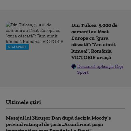
Din Tulcea, 5.000 de
oamenii au lăsat
Europa cu ”gura
căscată”: ”Am uimit
DIGI SPORT
lumea!”. România,
VICTORIE uriașă
Descarcă aplicația Digi
Sport
Ultimele știri
Mesajul lui Nicușor Dan după decizia Moody’s
privind ratingul de țară: „A confirmat pașii
importanți pe care România i-a făcut”