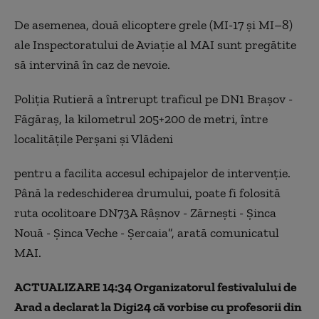
De asemenea, două elicoptere grele (MI-17 și MI–8)
ale Inspectoratului de Aviație al MAI sunt pregătite
să intervină în caz de nevoie.
Poliția Rutieră a întrerupt traficul pe DN1 Braşov -
Făgăraş, la kilometrul 205+200 de metri, între
localităţile Perșani și Vlădeni
pentru a facilita accesul echipajelor de intervenție.
Până la redeschiderea drumului, poate fi folosită
ruta ocolitoare DN73A Râşnov - Zărneşti - Şinca
Nouă - Şinca Veche - Şercaia”, arată comunicatul
MAI.
ACTUALIZARE 14:34 Organizatorul festivalului de
Arad a declarat la Digi24 că vorbise cu profesorii din