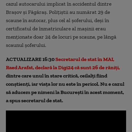
cazul autocarului implicat în accidentul dintre
Brașov și Făgăraș. Poliţiştii au numărat 29 de
scaune în autocar, plus cel al şoferului, deşi în
certificatul de înmatriculare al maşinii erau
menţionate doar 24 de locuri pe scaune, pe lângă
scaunul şoferului.
ACTUALIZARE 16:30
Secretarul de stat în MAI,
Raed Arafat, declară la Digi24 că sunt 26 de răniți,
dintre care unul în stare critică, ceilalți fiind
conștienți, iar viața lor nu este în pericol. Nu e cazul
să aducem pe nimeni la București în acest moment,
a spus secretarul de stat.