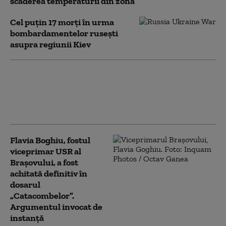
scăderea temperaturii din zonă
Cel puțin 17 morți în urma
bombardamentelor rusești
asupra regiunii Kiev
Zelenski a dezvăluit numărul
soldaților ruși neutralizați în
luna iulie. „Există confirmare
video clară”
Flavia Boghiu, fostul
viceprimar USR al
Brașovului, a fost
achitată definitiv în
dosarul
„Catacombelor”.
Argumentul invocat de
instanță