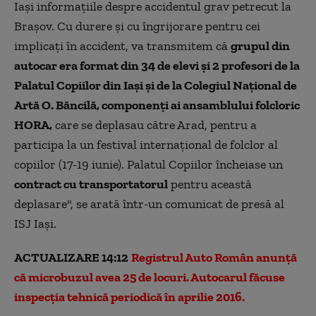
Iaşi informaţiile despre accidentul grav petrecut la
Braşov. Cu durere şi cu îngrijorare pentru cei
implicaţi în accident, va transmitem că
grupul din
autocar era format din 34 de elevi şi 2 profesori de la
Palatul Copiilor din Iaşi şi de la Colegiul Naţional de
Artă O. Băncilă, componenţi ai ansamblului folcloric
HORA,
care se deplasau către Arad, pentru a
participa la un festival internaţional de folclor al
copiilor (17-19 iunie). Palatul Copiilor încheiase un
contract cu transportatorul
pentru această
deplasare", se arată într-un comunicat de presă al
ISJ Iași.
ACTUALIZARE 14:12
Registrul Auto Român anunță
că microbuzul avea 25 de locuri. Autocarul făcuse
inspecția tehnică periodică în aprilie 2016.