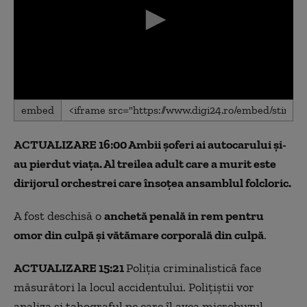
0
embed
seconds
of
0
ACTUALIZARE 16:00 Ambii șoferi ai autocarului și-
seconds
au pierdut viața. Al treilea adult care a murit este
dirijorul orchestrei care însoțea ansamblul folcloric.
A fost deschisă o
anchetă penală in rem pentru
omor din culpă și vătămare corporală din culpă
.
ACTUALIZARE 15:21
Poliția criminalistică face
măsurători la locul accidentului. Polițiștii vor
analiza și tahograful pe care îl avea microbuzul.