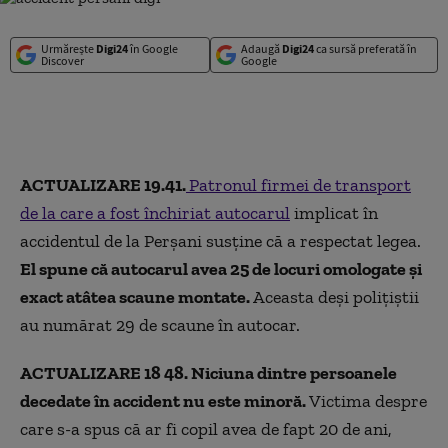
Urmărește
Digi24
în Google
Adaugă
Digi24
ca sursă preferată în
Discover
Google
ACTUALIZARE 19.41.
Patronul firmei de transport
de la care a fost închiriat autocarul
implicat în
accidentul de la Perșani susţine că a respectat legea.
El spune că autocarul avea 25 de locuri omologate şi
exact atâtea scaune montate.
Aceasta deși polițiștii
au numărat 29 de scaune în autocar.
ACTUALIZARE 18 48. Niciuna dintre persoanele
decedate în accident nu este minoră.
Victima despre
care s-a spus că ar fi copil avea de fapt 20 de ani,