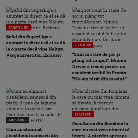
FANATIK.RO
Șeful din SuperLiga a
anunțat în direct că el se dă
FILM NOW
la o parte dacă vine Neluțu
"Sunt în stare de șoc și
Varga investitor. Exclusiv
plâng tot timpul". Minnie
Driver a trecut printr-un
accident teribil în Franța:
"Ne-am târât din mașină"
PLAYTECH
ADEVĂRUL
Facultatea din România la
Cum au eliminat
care nu mai vrea nimeni să
cisnădienii samsarii din
înveţe. A pierdut aproape