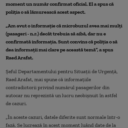
moment un număr confirmat oficial. El a spus că
poliția o să lămurească acest aspect.
„Am avut o informație că microbuzul avea mai mulți
(pasageri - n.r.) decât trebuia să aibă, dar nu e
confirmată informația. Sunt convins că poliția o să
dea informații mai clare pe această temă”, a spus
Raed Arafat.
Şeful Departamentului pentru Situaţii de Urgenţă,
Raed Arafat, mai spune că informaţiile
contradictorii privind numărul pasagerilor din
autocar nu reprezintă un lucru neobişnuit în astfel
de cazuri.
„În aceste cazuri, datele diferite sunt normale într-o
fază. Se lucrează în acest moment luând date de la