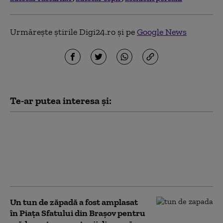
Urmărește știrile Digi24.ro și pe
Google News
Te-ar putea interesa și:
25 de răniţi, dintre care
zece în stare gravă,
după coliziunea dintre
două tramvaie în
Germania
Un tun de zăpadă a fost amplasat
în Piaţa Sfatului din Braşov pentru