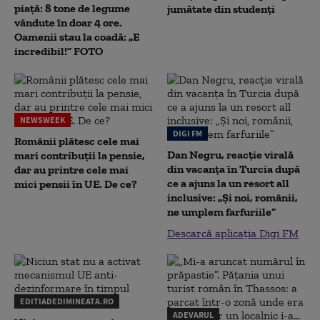
piață: 8 tone de legume
jumătate din studenţi
vândute în doar 4 ore.
Oamenii stau la coadă: „E
incredibil!” FOTO
NEWSWEEK
DIGI FM
Românii plătesc cele mai
Dan Negru, reacție virală
mari contribuții la pensie,
din vacanța în Turcia după
dar au printre cele mai
ce a ajuns la un resort all
mici pensii în UE. De ce?
inclusive: „Și noi, românii,
ne umplem farfuriile”
Descarcă aplicația Digi FM
EDITIADEDIMINEATA.RO
ADEVARUL