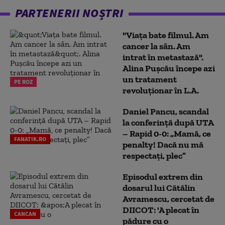
PARTENERII NOȘTRI
"Viața bate filmul. Am
cancer la sân. Am
intrat în metastază".
Alina Pușcău începe azi
un tratament
PE ROZ
revoluționar în L.A.
Daniel Pancu, scandal
la conferință după UTA
– Rapid 0-0: „Mamă, ce
FANATIK.RO
penalty! Dacă nu mă
respectați, plec”
Episodul extrem din
dosarul lui Cătălin
Avramescu, cercetat de
DIICOT: 'A plecat în
CANCAN
pădure cu o