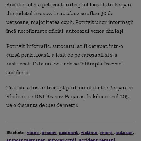
Accidentul s-a petrecut în dreptul localității Perșani
din județul Brașov. În autobuz se aflau 30 de
persoane, majoritatea copii. Potrivit unor informații
încă necofirmate oficial, autocarul venea din
Iași
.
Potrivit Infotrafic, autocarul ar fi derapat într-o
cursă periculoasă, a ieșit de pe carosabil și s-a
răsturnat. Este un loc unde se întâmplă frecvent
accidente.
Traficul a fost întrerupt pe drumul dintre Perșani și
Vlădeni, pe DN1 Brașov-Făgăraș, la kilometrul 205,
pe o distanță de 200 de metri.
Etichete:
video
brasov
accident
victime
morți
autocar
autocar rasturnat
autocar copii
accident persani