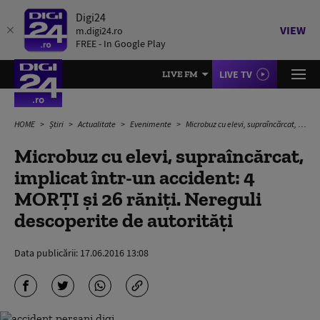
Digi24
VIEW
m.digi24.ro
FREE - In Google Play
LIVE TV
LIVE FM
HOME
Știri
Actualitate
Evenimente
Microbuz cu elevi, supraîncărcat, implicat într-un accident: 4 MORȚI și 26 răniți. Nereguli descoperite de autorități
Microbuz cu elevi, supraîncărcat,
implicat într-un accident: 4
MORȚI și 26 răniți. Nereguli
descoperite de autorități
Data publicării:
17.06.2016 13:08