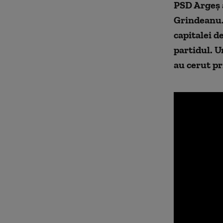
PSD Argeş a
Grindeanu. 
capitalei d
partidul. U
au cerut pr