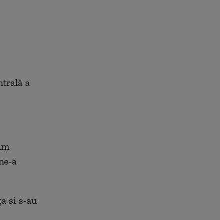
trală a
 Am
ne-a
a şi s-au