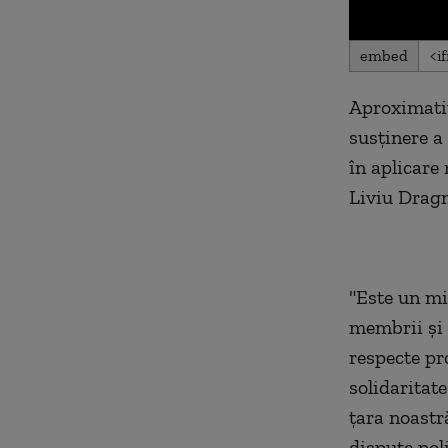
0
embed
seconds
of
0
Aproximativ
seconds
Volu
90%
susținere a
în aplicare
Liviu Drag
"Este un mi
membrii și 
respecte pr
solidaritat
țara noastr
dispute poli