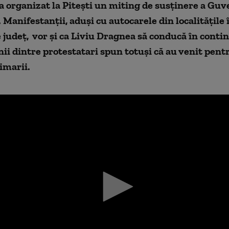
 organizat la Piteşti un miting de susţinere a Guv
Manifestanţii, aduşi cu autocarele din localităţile
e judeţ, vor şi ca Liviu Dragnea să conducă în conti
nii dintre protestatari spun totuşi că au venit pentr
imarii.