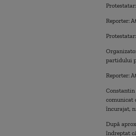
Protestatar
Reporter: A
Protestatar
Organizator
partidului 
Reporter: A
Constantin 
comunicat c
încurajat, n
După aproxi
îndreptat că