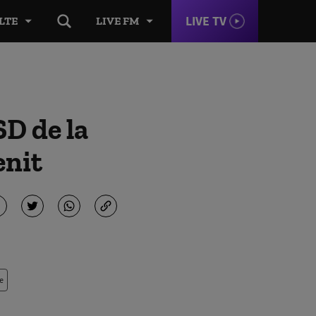
LIVE TV
LTE
LIVE FM
SD de la
enit
e