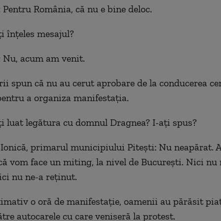
: Pentru România, că nu e bine deloc.
ţi înţeles mesajul?
: Nu, acum am venit.
ii spun că nu au cerut aprobare de la conducerea cen
pentru a organiza manifestaţia.
ţi luat legătura cu domnul Dragnea? I-aţi spus?
Ionică, primarul municipiului Piteşti: Nu neapărat.
ă vom face un miting, la nivel de Bucureşti. Nici nu 
ici nu ne-a reţinut.
mativ o oră de manifestaţie, oamenii au părăsit piaţ
tre autocarele cu care veniseră la protest.