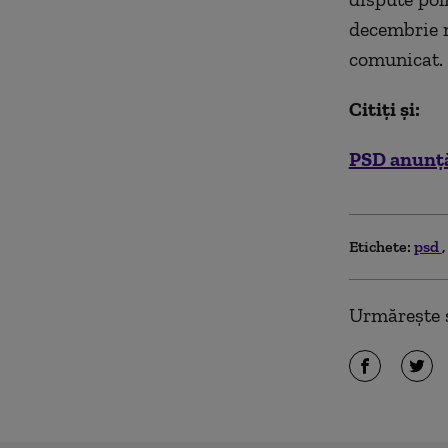
decembrie n
comunicat.
Citiţi şi:
PSD anunţă
Etichete:
psd
Urmărește ș