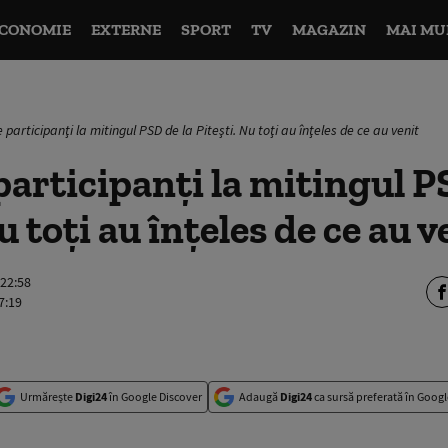
CONOMIE
EXTERNE
SPORT
TV
MAGAZIN
MAI MU
 participanţi la mitingul PSD de la Piteşti. Nu toţi au înţeles de ce au venit
participanţi la mitingul P
u toţi au înţeles de ce au v
 22:58
7:19
Urmărește
Digi24
în Google Discover
Adaugă
Digi24
ca sursă preferată în Googl