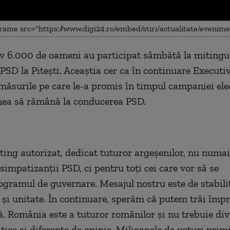
 6.000 de oameni au participat sâmbătă la mitingu
me
 PSD la Pitești. Aceaștia cer ca în continuare Executi
 măsurile pe care le-a promis în timpul campaniei elec
nea să rămână la conducerea PSD.
ting autorizat, dedicat tuturor argeșenilor, nu numa
simpatizanții PSD, ci pentru toți cei care vor să se
ogramul de guvernare. Mesajul nostru este de stabilit
e și unitate. În continuare, sperăm că putem trăi împr
ă. România este a tuturor românilor și nu trebuie div
tice și diferențe de opinie. Milioanele de voturi primi