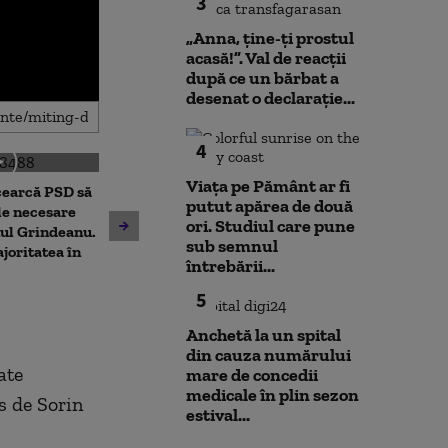
3
„Anna, ţine-ţi prostul
acasă!”. Val de reacții
după ce un bărbat a
desenat o declarație...
4
Viața pe Pământ ar fi
cearcă PSD să
putut apărea de două
Dominic Fritz acuză PSD,
Prima reacție 
le necesare
ori. Studiul care pune
după respingerea legii
Fritz, după pr
ul Grindeanu.
sub semnul
integrității, de „un joc
care l-ar lăsa 
joritatea în
întrebării...
extrem de cinic”
de primar
5
Anchetă la un spital
din cauza numărului
ate
mare de concedii
medicale în plin sezon
s de Sorin
estival...