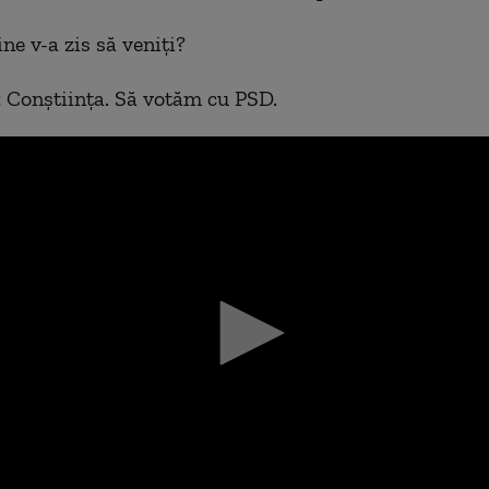
ne v-a zis să veniţi?
: Conştiinţa. Să votăm cu PSD.