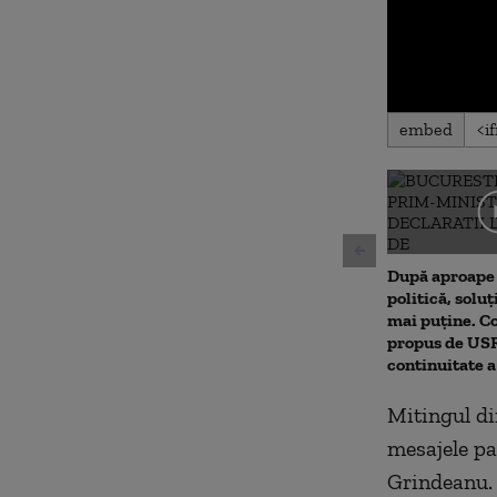
0
embed
seconds
of
0
seconds
Volu
90%
După aproape 
politică, soluț
mai puține. 
propus de USR.
continuitate 
Mitingul din
mesajele pa
Grindeanu.