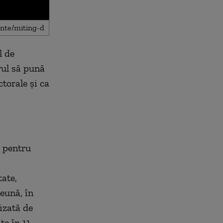
l de
vul să pună
torale și ca
i pentru
ate,
eună, în
izată de
te în 11