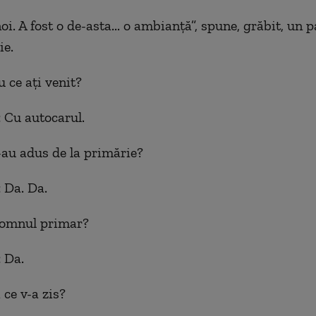
i. A fost o de-asta... o ambianţă”, spune, grăbit, un p
ie.
 ce aţi venit?
: Cu autocarul.
-au adus de la primărie?
: Da. Da.
Domnul primar?
: Da.
 ce v-a zis?