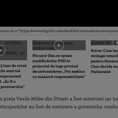
me
Surse: Cum în
Nicușor Dan se opune
strângă voturi
modificărilor PSD la
pentru Guvern
3 luni de criză
proiectul de lege privind
Cine decide ma
iile sunt tot
decarbonizarea: „Voi analiza
Parlament
Compromisul
cu maximă responsabilitate”
 „Ar fi o
a premierului”
 piaţa Vasile Milea din Piteşti a fost autorizat iar to
rticipanţilor au fost de susţinere a guvernului condu