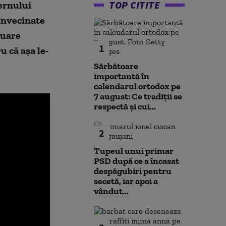
TOP CITITE
ernului
 învecinate
nuare
1
u că aşa le-
Sărbătoare
importantă în
calendarul ortodox pe
7 august: Ce tradiții se
respectă și cui...
2
Tupeul unui primar
PSD după ce a încasat
despăgubiri pentru
secetă, iar apoi a
vândut...