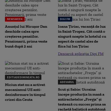
NEWSWEEK
DIGI FM
Anunțul lui Nicușor Dan
Ioana Țiriac, vacanță de lux
deschide calea spre
în Saint-Tropez. Cât costă o
creșterea pensiilor.
singură noapte la hotelul cu
Pensionarii, prima veste
aspect de castel ales de
bună după 2 ani
fiica lui Ion Țiriac
Descarcă aplicația Digi FM
EDITIADEDIMINEATA.RO
ADEVARUL
Niciun stat nu a activat
Scut și Sabie: Ucraina
mecanismul UE anti-
începe producția în masă a
dezinformare în timpul
antirachetelor „Freyja” și
crizei din Ceuta
testează cu succes prima sa
rachetă balistică autohtonă