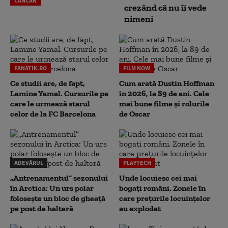
CANCAN
crezând că nu îi vede
nimeni
FANATIK.RO
FILM NOW
Ce studii are, de fapt,
Cum arată Dustin Hoffman
Lamine Yamal. Cursurile pe
în 2026, la 89 de ani. Cele
care le urmează starul
mai bune filme și rolurile
celor de la FC Barcelona
de Oscar
ADEVĂRUL
PLAYTECH
„Antrenamentul” sezonului
Unde locuiesc cei mai
în Arctica: Un urs polar
bogați români. Zonele în
folosește un bloc de gheață
care prețurile locuințelor
pe post de halteră
au explodat