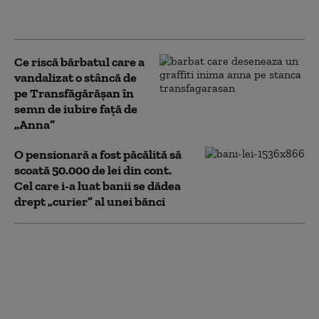
BNR”. Anchetatorii români i-au prins în
flagrant
Ce riscă bărbatul care a
vandalizat o stâncă de
pe Transfăgărășan în
semn de iubire față de
„Anna”
O pensionară a fost păcălită să
scoată 50.000 de lei din cont.
Cel care i-a luat banii se dădea
drept „curier” al unei bănci
Doi tineri, între care un
minor, au furat 14
tablete dintr-o şcoală
din Cluj, după ce au
deconectat sistemul de