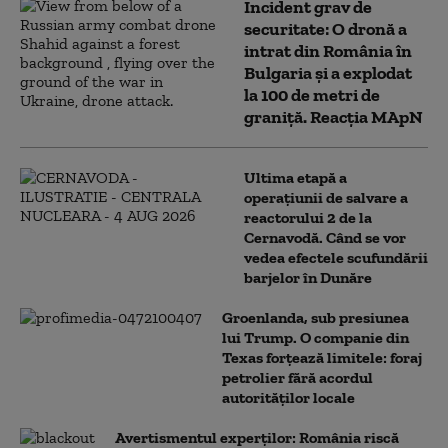
Incident grav de
securitate: O dronă a
intrat din România în
Bulgaria şi a explodat
la 100 de metri de
graniţă. Reacția MApN
Ultima etapă a
operațiunii de salvare a
reactorului 2 de la
Cernavodă. Când se vor
vedea efectele scufundării
barjelor în Dunăre
Groenlanda, sub presiunea
lui Trump. O companie din
Texas forțează limitele: foraj
petrolier fără acordul
autorităților locale
Avertismentul experților: România riscă