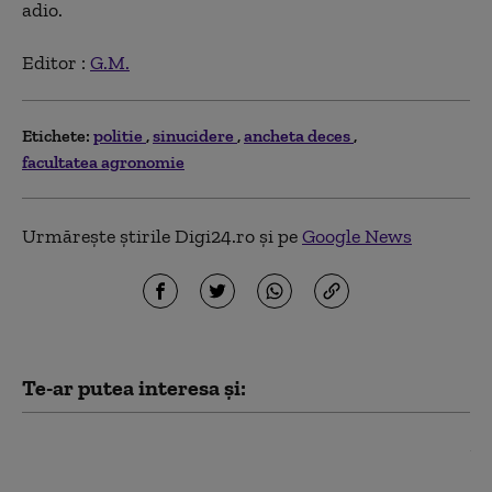
adio.
Editor :
G.M.
Etichete:
politie
sinucidere
ancheta deces
facultatea agronomie
Urmărește știrile Digi24.ro și pe
Google News
Te-ar putea interesa și:
Trei ucraineni sunt anchetaţi în România
pentru înşelăciune și fals prin „metoda