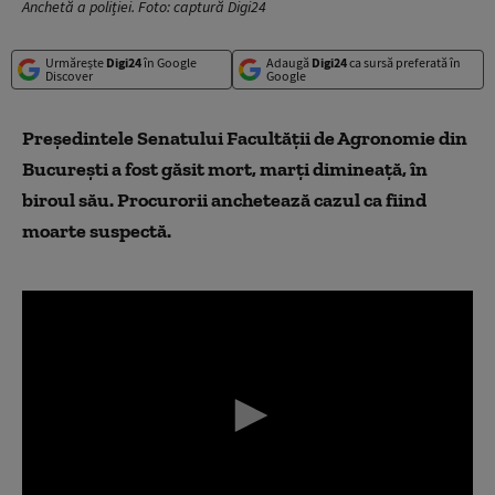
Anchetă a poliției. Foto: captură Digi24
Urmărește
Digi24
în Google
Adaugă
Digi24
ca sursă preferată în
Discover
Google
Președintele Senatului Facultății de Agronomie din
București a fost găsit mort, marți dimineață, în
biroul său. Procurorii anchetează cazul ca fiind
moarte suspectă.