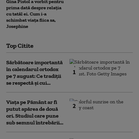
Gina Pistol a vorbit pentru
prima dată despre relația
cu tatăl ei. Cum i-a
schimbat viața fiica sa,
Josephine
Top Citite
Sărbătoare importantă
în calendarul ortodox
1
pe 7 august: Ce tradiții
se respectă și cui...
Viața pe Pământ ar fi
2
putut apărea de două
ori. Studiul care pune
sub semnul întrebării...