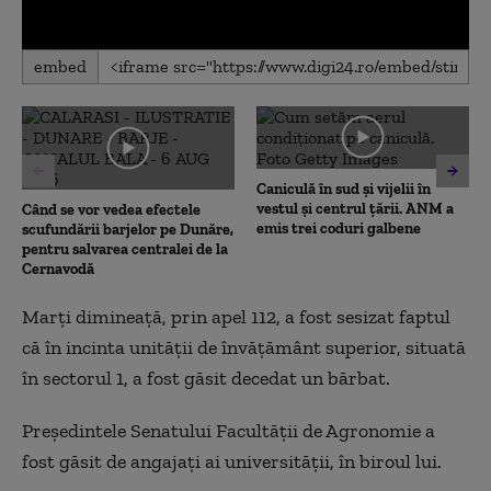
0
embed
seconds
of
0
seconds
Caniculă în sud și vijelii în
vestul și centrul țării. ANM a
Când se vor vedea efectele
emis trei coduri galbene
scufundării barjelor pe Dunăre,
pentru salvarea centralei de la
Cernavodă
Marți dimineață, prin apel 112, a fost sesizat faptul
că în incinta unității de învățământ superior, situată
în sectorul 1, a fost găsit decedat un bărbat.
Președintele Senatului Facultății de Agronomie a
fost găsit de angajați ai universității, în biroul lui.