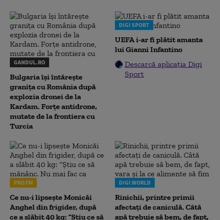
DIGI SPORT
UEFA i-ar fi plătit amanta
lui Gianni Infantino
GANDUL.RO
Descarcă aplicația Digi
Sport
Bulgaria își întărește
granița cu România după
explozia dronei de la
Kardam. Forțe antidrone,
mutate de la frontiera cu
Turcia
PRO FM
DIGI WORLD
Ce nu-i lipsește Monicăi
Rinichii, printre primii
Anghel din frigider, după
afectați de caniculă. Câtă
ce a slăbit 40 kg: “Știu ce să
apă trebuie să bem, de fapt,