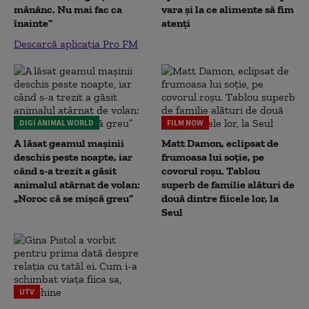
mănânc. Nu mai fac ca
vara și la ce alimente să fim
înainte”
atenți
Descarcă aplicația Pro FM
DIGI ANIMAL WORLD
FILM NOW
A lăsat geamul mașinii
Matt Damon, eclipsat de
deschis peste noapte, iar
frumoasa lui soție, pe
când s-a trezit a găsit
covorul roșu. Tablou
animalul atârnat de volan:
superb de familie alături de
„Noroc că se mișcă greu”
două dintre fiicele lor, la
Seul
UTV