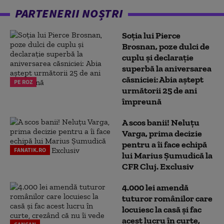
PARTENERII NOȘTRI
Soția lui Pierce
Brosnan, poze dulci de
cuplu și declarație
superbă la aniversarea
căsniciei: Abia aștept
PE ROZ
următorii 25 de ani
împreună
A scos banii! Neluțu
Varga, prima decizie
pentru a îi face echipă
FANATIK.RO
lui Marius Șumudică la
CFR Cluj. Exclusiv
4.000 lei amendă
tuturor românilor care
locuiesc la casă și fac
acest lucru în curte,