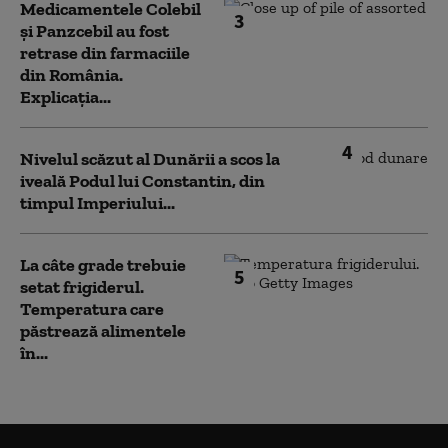
Medicamentele Colebil
3
și Panzcebil au fost
retrase din farmaciile
din România.
Explicația...
4
Nivelul scăzut al Dunării a scos la
iveală Podul lui Constantin, din
timpul Imperiului...
La câte grade trebuie
5
setat frigiderul.
Temperatura care
păstrează alimentele
în...