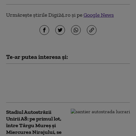
Urmărește știrile Digi24.ro și pe
Google News
Te-ar putea interesa și:
Incendiu în zona Pieței
Gării din Târgu Mureș:
au luat foc stive de
traverse de cale ferată
Stadiul Autostrăzii
Unirii A8: pe primul lot,
între Târgu Mureș și
Miercurea Nirajului, se