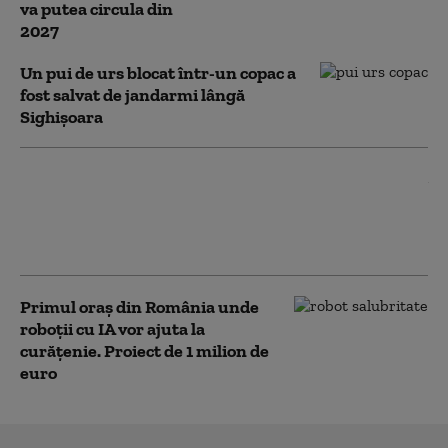
va putea circula din
2027
Un pui de urs blocat într-un copac a
fost salvat de jandarmi lângă
Sighișoara
Administratorul unor asociaţii de
proprietari este acuzat că furat, timp de
7 ani, 4,3 milioane de lei din banii de
întreținere
Primul oraș din România unde
roboții cu IA vor ajuta la
curățenie. Proiect de 1 milion de
euro