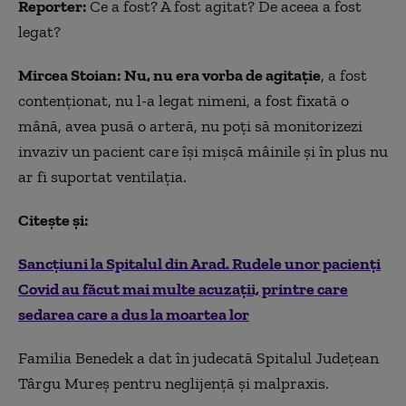
Reporter:
Ce a fost? A fost agitat? De aceea a fost
legat?
Mircea Stoian:
Nu, nu era vorba de agitație
, a fost
contenționat, nu l-a legat nimeni, a fost fixată o
mână, avea pusă o arteră, nu poți să monitorizezi
invaziv un pacient care își mișcă mâinile și în plus nu
ar fi suportat ventilația.
Citește și:
Sancțiuni la Spitalul din Arad. Rudele unor pacienți
Covid au făcut mai multe acuzații, printre care
sedarea care a dus la moartea lor
Familia Benedek a dat în judecată Spitalul Județean
Târgu Mureș pentru neglijență și malpraxis.