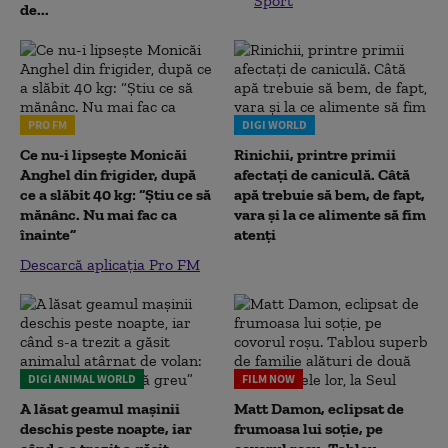
Sport
de...
PRO FM
DIGI WORLD
Ce nu-i lipsește Monicăi
Rinichii, printre primii
Anghel din frigider, după
afectați de caniculă. Câtă
ce a slăbit 40 kg: “Știu ce să
apă trebuie să bem, de fapt,
mănânc. Nu mai fac ca
vara și la ce alimente să fim
înainte”
atenți
Descarcă aplicația Pro FM
DIGI ANIMAL WORLD
FILM NOW
A lăsat geamul mașinii
Matt Damon, eclipsat de
deschis peste noapte, iar
frumoasa lui soție, pe