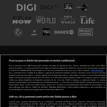
TERMENI ȘI CONDIȚII
POLITICA DE CONFIDENȚIALITATE
Nouă ne pasă ca datele tale personale să rămână confidențiale
Noi și partenerii noștri
30
stocăm și/sau accesăm informații pe dispozitivul dvs., precum identificatorii cookie unici pentru
prelucrarea datelor cu caracter personal. Puteți accepta sau gestiona alegerile dvs. făcând clic mai jos sau în orice moment, pe pagina
ABONARE DIGI TV
cu politica de confidențialitate. Aceste alegeri vor fi raportate partenerilor noștri și nu vă vor afecta navigarea.
Mai multe detalii
Noi si partenerii nostri (retelele de socializare si agentiile de publicitate partenere, precum si furnizorii nostri de servicii de date
analitice) prelucram date pentru a permite website-ului sa functioneze, pentru a personaliza continutul si anunturile publicitare
GESTIONAȚI PREFERINȚELE
afisate in functie de interesele si/sau profilul dvs., pentru a va oferi functionalitati aferente retelelor de socializare si pentru a analiza
traficul pe website. Beneficiati de drepturile prevazute de art. 15-22 din GDPR in legatura cu prelucrarea datelor cu caracter
personal. Aceste drepturi pot fi exercitate prin modalitatea indicata
aici
. Prin click pe “ACCEPT TOATE”, acceptati folosirea tuturor
CODUL DIGI24
Tehnologiilor de tip Cookie, care implica inclusiv acceptul dvs. cu privire la stocarea/accesarea informatiilor de catre Vendor-ii cu
care colaboram. Prin click pe “VREAU SA MODIFIC SETARILE INDIVIDUAL” puteti schimba preferintele in mod individual, mai
putin cele legate de cookie strict necesare pentru functionarea website-ului.
CAMERE WEB
Atât noi, cât și partenerii noștri prelucrăm datele pentru a oferi:
CONTACT/INFO
Stocarea și/sau accesarea informațiilor de pe un dispozitiv. Utilizarea profilurilor pentru selectarea conținutului personalizat.
Dezvoltarea și îmbunătățirea serviciilor. Măsurarea performanței reclamelor. Utilizarea profilurilor pentru selectarea publicității
personalizate. Crearea profilurilor de conținut personalizat. Crearea profilurilor pentru publicitate personalizată. Măsurarea