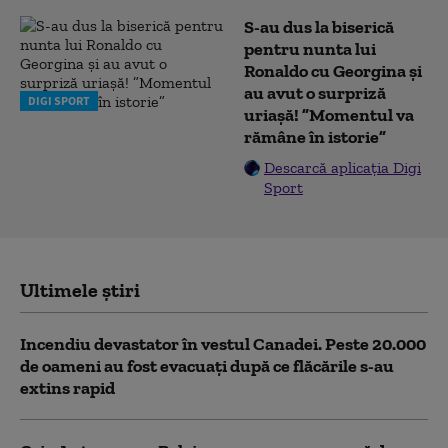
S-au dus la biserică
pentru nunta lui
Ronaldo cu Georgina și
au avut o surpriză
DIGI SPORT
uriașă! ”Momentul va
rămâne în istorie”
Descarcă aplicația Digi
Sport
Ultimele știri
Incendiu devastator în vestul Canadei. Peste 20.000
de oameni au fost evacuați după ce flăcările s-au
extins rapid