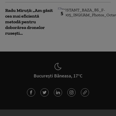
Radu Miruță: „Am găsit
5
cea mai eficientă
metodă pentru
doborârea dronelor
rusești...
București Băneasa, 17°C