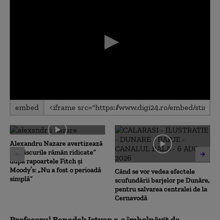
0
embed
seconds
of
0
seconds
Alexandru Nazare avertizează
că „riscurile rămân ridicate”
după rapoartele Fitch și
Moody’s: „Nu a fost o perioadă
Când se vor vedea efectele
simplă”
scufundării barjelor pe Dunăre,
pentru salvarea centralei de la
Cernavodă
Profesorul Benedek Istvan s-a îmbolnăvit de