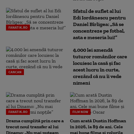
Sfatul de suflet al lui
Edi Iordănescu pentru
Daniel Bîrligea: „Să se
FANATIK.RO
concentreze pe fotbal,
asta e meseria lui!”
4.000 lei amendă
tuturor românilor care
locuiesc la casă și fac
acest lucru în curte,
CANCAN
crezând că nu îi vede
nimeni
FANATIK.RO
FILM NOW
Drama cumplită prin care a
Cum arată Dustin Hoffman
trecut noul transfer al lui
în 2026, la 89 de ani. Cele
Dinamo: „Nu mai puteam
mai bune filme și rolurile