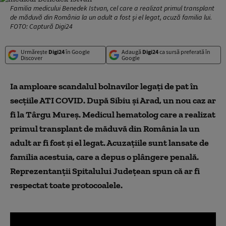
Familia medicului Benedek Istvan, cel care a realizat primul transplant
de măduvă din România la un adult a fost și el legat, acuză familia lui.
FOTO: Captură Digi24
Urmărește
Digi24
în Google
Adaugă
Digi24
ca sursă preferată în
Discover
Google
Ia amploare scandalul bolnavilor legați de pat în
secțiile ATI COVID. După Sibiu și Arad, un nou caz ar
fi la Târgu Mureș. Medicul hematolog care a realizat
primul transplant de măduvă din România la un
adult ar fi fost și el legat. Acuzațiile sunt lansate de
familia acestuia, care a depus o plângere penală.
Reprezentanții Spitalului Județean spun că ar fi
respectat toate protocoalele.