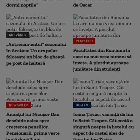
dormi nopțile”
de Oscar
ADEVĂRUL
PLAYTECH
„Antrenamentul” sezonului
Facultatea din România la
în Arctica: Un urs polar
care nu mai vrea nimeni să
folosește un bloc de gheață
înveţe. A pierdut aproape
pe post de halteră
jumătate din studenţi
NEWSWEEK
DIGI FM
Anunțul lui Nicușor Dan
Ioana Țiriac, vacanță de lux
deschide calea spre
în Saint-Tropez. Cât costă o
creșterea pensiilor.
singură noapte la hotelul cu
Pensionarii, prima veste
aspect de castel ales de
bună după 2 ani
fiica lui Ion Țiriac