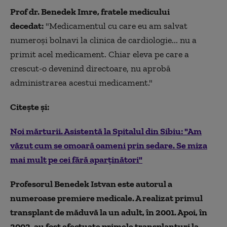
Prof dr. Benedek Imre, fratele medicului
decedat:
"Medicamentul cu care eu am salvat
numeroși bolnavi la clinica de cardiologie... nu a
primit acel medicament. Chiar eleva pe care a
crescut-o devenind directoare, nu aprobă
administrarea acestui medicament."
Citește și:
Noi mărturii. Asistentă la Spitalul din Sibiu: "Am
văzut cum se omoară oameni prin sedare. Se miza
mai mult pe cei fără aparținători"
Profesorul Benedek Istvan este autorul a
numeroase premiere medicale. A realizat primul
transplant de măduvă la un adult, în 2001. Apoi, în
2003, au fost efectuate primele transplanturi la