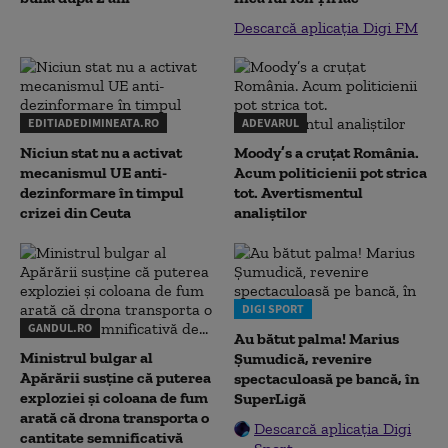
Descarcă aplicația Digi FM
EDITIADEDIMINEATA.RO
ADEVARUL
Niciun stat nu a activat
Moody’s a cruțat România.
mecanismul UE anti-
Acum politicienii pot strica
dezinformare în timpul
tot. Avertismentul
crizei din Ceuta
analiștilor
DIGI SPORT
GANDUL.RO
Au bătut palma! Marius
Ministrul bulgar al
Șumudică, revenire
Apărării susține că puterea
spectaculoasă pe bancă, în
exploziei și coloana de fum
SuperLigă
arată că drona transporta o
Descarcă aplicația Digi
cantitate semnificativă