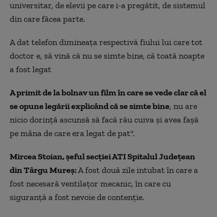
universitar, de elevii pe care i-a pregătit, de sistemul
din care făcea parte.
A dat telefon dimineața respectivă fiului lui care tot
doctor e, să vină că nu se simte bine, că toată noapte
a fost legat
A primit de la bolnav un film în care se vede clar că el
se opune legării explicând că se simte bine
, nu are
nicio dorință ascunsă să facă rău cuiva și avea fașă
pe mâna de care era legat de pat".
Mircea Stoian, șeful secției ATI Spitalul Județean
din Târgu Mureș:
A fost două zile intubat în care a
fost necesară ventilațor mecanic, în care cu
siguranță a fost nevoie de contenție.