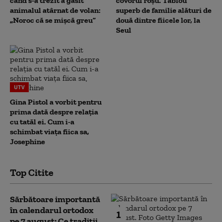
când s-a trezit a găsit
covorul roșu. Tablou
animalul atârnat de volan:
superb de familie alături de
„Noroc că se mișcă greu”
două dintre fiicele lor, la
Seul
UTV
Gina Pistol a vorbit pentru
prima dată despre relația
cu tatăl ei. Cum i-a
schimbat viața fiica sa,
Josephine
Top Citite
Sărbătoare importantă
în calendarul ortodox
1
pe 7 august: Ce tradiții