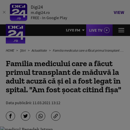
Digi24
VIEW
m.digi24.ro
FREE - In Google Play
LIVE TV
LIVE FM
HOME
Știri
Actualitate
Familia medicului care a făcut primul transplant de măduvă la adult acuză că și el a fost legat în spital. "Am fost șocat citind fișa"
Familia medicului care a făcut
primul transplant de măduvă la
adult acuză că și el a fost legat în
spital. "Am fost șocat citind fișa"
Data publicării:
11.03.2021 13:12