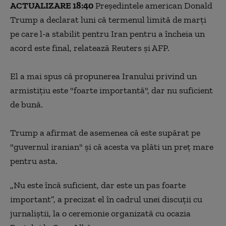
ACTUALIZARE 18:40
Preşedintele american Donald
Trump a declarat luni că termenul limită de marţi
pe care l-a stabilit pentru Iran pentru a încheia un
acord este final, relatează Reuters şi AFP.
El a mai spus că propunerea Iranului privind un
armistiţiu este "foarte importantă", dar nu suficient
de bună.
Trump a afirmat de asemenea că este supărat pe
"guvernul iranian" şi că acesta va plăti un preţ mare
pentru asta.
„Nu este încă suficient, dar este un pas foarte
important”, a precizat el în cadrul unei discuții cu
jurnaliștii, la o ceremonie organizată cu ocazia