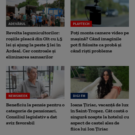
ADEVĂRUL
PLAYTECH
Revolta legumicultorilor:
Poți monta camere video pe
roșiile pleacă din Olt cu 1,5
mașină? Când imaginile
lei și ajung la peste 5 lei în
pot fi folosite ca probă și
Ardeal. Cer controale și
când riști probleme
eliminarea samsarilor
NEWSWEEK
DIGI FM
Beneficiu la pensie pentru o
Ioana Țiriac, vacanță de lux
categorie de pensionari.
în Saint-Tropez. Cât costă o
Consiliul legislativ a dat
singură noapte la hotelul cu
aviz favorabil
aspect de castel ales de
fiica lui Ion Țiriac