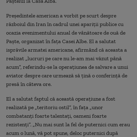
Paștelui la Casa Albă.
Președintele american a vorbit pe scurt despre
războiul din Iran în cadrul unei apariții publice cu
ocazia evenimentului anual de vânătoare de ouă de
Paște, organizat în fața Casei Albe. El a salutat
isprăvile armatei americane, afirmând că aceasta a
realizat „lucruri pe care nu le-am mai văzut până
acum”, referindu-se la operațiunea de salvare a unui
aviator despre care urmează să țină o conferință de
presă în câteva ore.
El a salutat faptul că această operațiune a fost
realizată pe „teritoriu ostil”, în fața „unor
combatanți foarte talentați, oameni foarte
rezistenți”. „Nu mai sunt la fel de puternici cum erau
acum o lună, vă pot spune, deloc puternici după