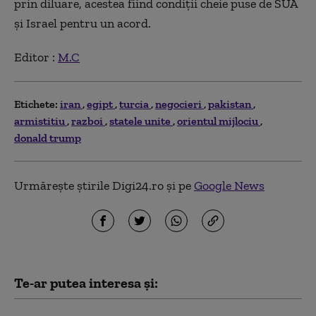
prin diluare, acestea fiind condiţii cheie puse de SUA
şi Israel pentru un acord.
Editor :
M.C
Etichete:
iran
egipt
turcia
negocieri
pakistan
armistitiu
razboi
statele unite
orientul mijlociu
donald trump
Urmărește știrile Digi24.ro și pe
Google News
Te-ar putea interesa și: