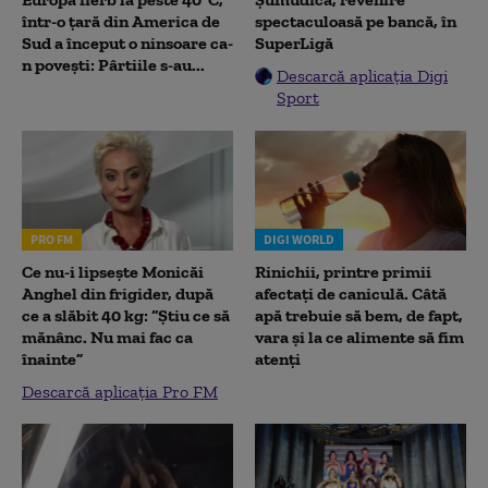
într-o țară din America de
spectaculoasă pe bancă, în
Sud a început o ninsoare ca-
SuperLigă
n povești: Pârtiile s-au...
Descarcă aplicația Digi
Sport
PRO FM
DIGI WORLD
Ce nu-i lipsește Monicăi
Rinichii, printre primii
Anghel din frigider, după
afectați de caniculă. Câtă
ce a slăbit 40 kg: “Știu ce să
apă trebuie să bem, de fapt,
mănânc. Nu mai fac ca
vara și la ce alimente să fim
înainte”
atenți
Descarcă aplicația Pro FM