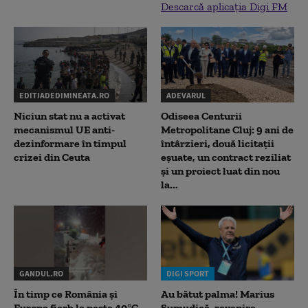
Descarcă aplicația Digi FM
EDITIADEDIMINEATA.RO
ADEVARUL
Niciun stat nu a activat
Odiseea Centurii
mecanismul UE anti-
Metropolitane Cluj: 9 ani de
dezinformare în timpul
întârzieri, două licitații
crizei din Ceuta
eșuate, un contract reziliat
și un proiect luat din nou
la...
GANDUL.RO
DIGI SPORT
În timp ce România și
Au bătut palma! Marius
Europa fierb la peste 40°C,
Șumudică, revenire