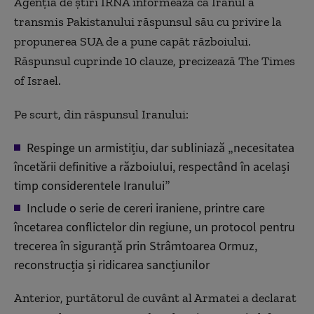
Agenția de știri IRNA informează că Iranul a
transmis Pakistanului răspunsul său cu privire la
propunerea SUA de a pune capăt războiului.
Răspunsul cuprinde 10 clauze, precizează The Times
of Israel.
Pe scurt, din răspunsul Iranului:
Respinge un armistițiu, dar subliniază „necesitatea
încetării definitive a războiului, respectând în același
timp considerentele Iranului”
Include o serie de cereri iraniene, printre care
încetarea conflictelor din regiune, un protocol pentru
trecerea în siguranță prin Strâmtoarea Ormuz,
reconstrucția și ridicarea sancțiunilor
Anterior, purtătorul de cuvânt al Armatei a declarat