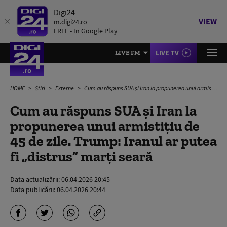
Digi24
VIEW
m.digi24.ro
FREE - In Google Play
LIVE TV
LIVE FM
HOME
Știri
Externe
Cum au răspuns SUA și Iran la propunerea unui armistiţiu de 45 de zile. Trump: Iranul ar putea fi „distrus” marţi seară
Cum au răspuns SUA și Iran la
propunerea unui armistiţiu de
45 de zile. Trump: Iranul ar putea
fi „distrus” marţi seară
Data actualizării:
06.04.2026 20:45
Data publicării:
06.04.2026 20:44