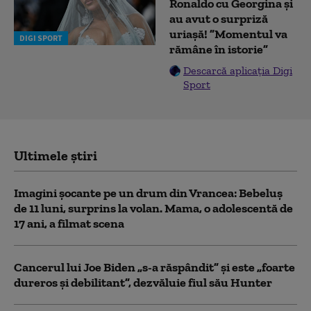
Ronaldo cu Georgina și
au avut o surpriză
uriașă! ”Momentul va
DIGI SPORT
rămâne în istorie”
Descarcă aplicația Digi
Sport
Ultimele știri
Imagini șocante pe un drum din Vrancea: Bebeluș
de 11 luni, surprins la volan. Mama, o adolescentă de
17 ani, a filmat scena
Cancerul lui Joe Biden „s-a răspândit” şi este „foarte
dureros și debilitant”, dezvăluie fiul său Hunter