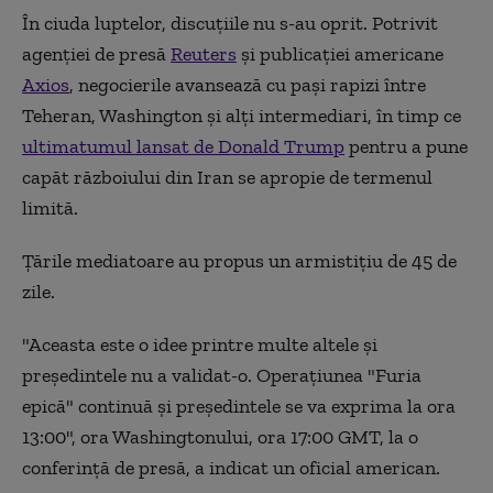
În ciuda luptelor, discuțiile nu s-au oprit. Potrivit
agenției de presă
Reuters
și publicației americane
Axios
, negocierile avansează cu pași rapizi între
Teheran, Washington și alți intermediari, în timp ce
ultimatumul lansat de Donald Trump
pentru a pune
capăt războiului din Iran se apropie de termenul
limită.
Țările mediatoare au propus un armistițiu de 45 de
zile.
"Aceasta este o idee printre multe altele şi
preşedintele nu a validat-o. Operaţiunea "Furia
epică" continuă şi preşedintele se va exprima la ora
13:00", ora Washingtonului, ora 17:00 GMT, la o
conferinţă de presă, a indicat un oficial american.