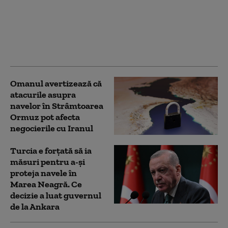
Ce prevede „Acordul de
apărare comună de la
Mecca”, pe care Turcia
îl compară cu Articolul
5 al NATO
Omanul avertizează că
atacurile asupra
navelor în Strâmtoarea
Ormuz pot afecta
negocierile cu Iranul
Turcia e forțată să ia
măsuri pentru a-și
proteja navele în
Marea Neagră. Ce
decizie a luat guvernul
de la Ankara