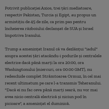
Potrivit publicaţiei Axios, trei ţări mediatoare,
respectiv Pakistan, Turcia şi Egipt, au propus un
armistiţiu de 45 de zile, ca prim pas pentru
încheierea războiului declanşat de SUA şi Israel
împotriva Iranului.
Trump a ameninţat Iranul că va dezlănţui "iadul"
asupra acestei ţări atacându-i podurile şi centralele
electrice dacă până marţi la ora 20:00, ora
Washingtonului (miercuri, ora 00:00 GMT), nu
redeschide complet Strâmtoarea Ormuz, în cel mai
recent ultimatum pe care l-a transmis Teheranului.
"Dacă ei nu fac ceva până marţi seară, nu vor mai
avea nicio centrală electrică şi niciun pod în
picioare", a ameninţat el duminică.