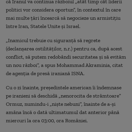
că Iranul va continua războiul „atât timp cât liderii
politici vor considera oportun”, în contextul în care
mai multe ţări încearcă să negocieze un armistiţiu
între Iran, Statele Unite şi Israel.
„Inamicul trebuie cu siguranţă să regrete
(declanşarea ostilităţilor, n.r.) pentru ca, după acest
conflict, să putem redobândi securitatea şi să evităm
un nou război”, a spus Mohammad Akraminia, citat
de agenţia de presă iraniană ISNA.
Cu o zi înainte, preşedintele american îi îndemnase
pe iranieni să deschidă „nenorocita de strâmtoare”
Ormuz, numindu-i „nişte nebuni”, înainte de a-şi
amâna încă o dată ultimatumul dat anterior până
miercuri la ora 03:00, ora României.