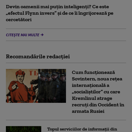
Devin oamenii mai puțin inteligenți? Ce este
„efectul Flynn invers” și de ce îi îngrijorează pe
cercetători
CITEȘTE MAI MULTE
Recomandările redacţiei
Cum funcționează
Sovintern, noua rețea
internațională a
„socialiștilor” cu care
Kremlinul atrage
recruți din Occident în
armata Rusiei
Topul serviciilor de informații din