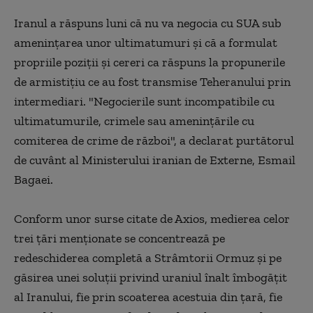
Iranul a răspuns luni că nu va negocia cu SUA sub
ameninţarea unor ultimatumuri şi că a formulat
propriile poziţii şi cereri ca răspuns la propunerile
de armistiţiu ce au fost transmise Teheranului prin
intermediari. "Negocierile sunt incompatibile cu
ultimatumurile, crimele sau ameninţările cu
comiterea de crime de război", a declarat purtătorul
de cuvânt al Ministerului iranian de Externe, Esmail
Bagaei.
Conform unor surse citate de Axios, medierea celor
trei ţări menţionate se concentrează pe
redeschiderea completă a Strâmtorii Ormuz şi pe
găsirea unei soluţii privind uraniul înalt îmbogăţit
al Iranului, fie prin scoaterea acestuia din ţară, fie