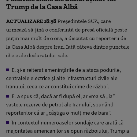
Trump de la Casa Albă
ACTUALIZARE 18:58
Președintele SUA, care
urmează să țină o conferință de presă oficială peste
puțin mai mult de o oră, a discutat cu reporterii de
la Casa Albă despre Iran. Iată câteva dintre punctele
cheie ale declarațiilor sale:
El și-a reiterat amenințările de a ataca podurile,
centralele electrice și alte infrastructuri civile ale
Iranului, ceea ce ar constitui crime de război.
El a spus că, dacă ar fi după el, ar vrea să „ia”
vastele rezerve de petrol ale Iranului, spunând
reporterilor că ar „câștiga o mulțime de bani”.
În contextul numeroaselor sondaje care arată că
majoritatea americanilor se opun războiului, Trump a