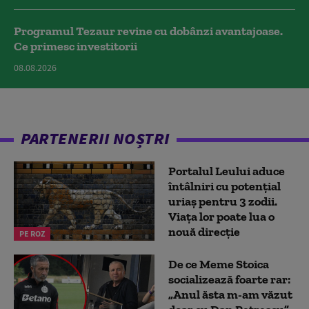
Programul Tezaur revine cu dobânzi avantajoase.
Ce primesc investitorii
08.08.2026
PARTENERII NOȘTRI
Portalul Leului aduce
întâlniri cu potențial
uriaș pentru 3 zodii.
Viața lor poate lua o
nouă direcție
PE ROZ
De ce Meme Stoica
socializează foarte rar:
„Anul ăsta m-am văzut