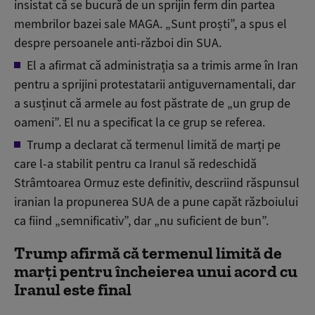
insistat că se bucură de un sprijin ferm din partea
membrilor bazei sale MAGA. „Sunt proști”, a spus el
despre persoanele anti-război din SUA.
El a afirmat că administrația sa a trimis arme în Iran
pentru a sprijini protestatarii antiguvernamentali, dar
a susținut că armele au fost păstrate de „un grup de
oameni”. El nu a specificat la ce grup se referea.
Trump a declarat că termenul limită de marți pe
care l-a stabilit pentru ca Iranul să redeschidă
Strâmtoarea Ormuz este definitiv, descriind răspunsul
iranian la propunerea SUA de a pune capăt războiului
ca fiind „semnificativ”, dar „nu suficient de bun”.
Trump afirmă că termenul limită de
marţi pentru încheierea unui acord cu
Iranul este final