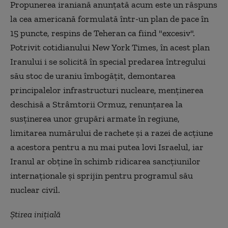
Propunerea iraniană anunţată acum este un răspuns
la cea americană formulată într-un plan de pace în
15 puncte, respins de Teheran ca fiind "excesiv".
Potrivit cotidianului New York Times, în acest plan
Iranului i se solicită în special predarea întregului
său stoc de uraniu îmbogăţit, demontarea
principalelor infrastructuri nucleare, menţinerea
deschisă a Strâmtorii Ormuz, renunţarea la
susţinerea unor grupări armate în regiune,
limitarea numărului de rachete şi a razei de acţiune
a acestora pentru a nu mai putea lovi Israelul, iar
Iranul ar obţine în schimb ridicarea sancţiunilor
internaţionale şi sprijin pentru programul său
nuclear civil.
Știrea inițială