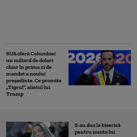
Iranul pune o condiție
Statelor Unite pentru
deblocarea Strâmtorii
Ormuz
SUA oferă Columbiei
un miliard de dolari
chiar în prima zi de
mandat a noului
președinte. Ce promite
„Tigrul”, aliatul lui
Trump
S-au dus la biserică
pentru nunta lui