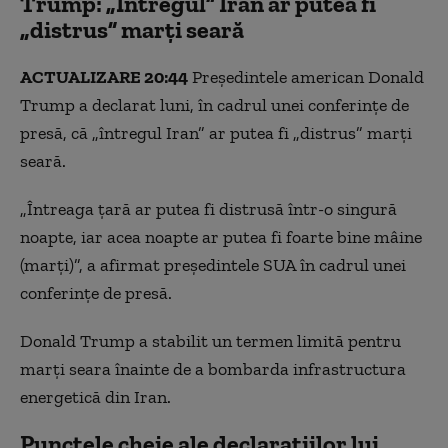
Trump: „Întregul” Iran ar putea fi
„distrus” marţi seară
ACTUALIZARE 20:44
Preşedintele american Donald
Trump a declarat luni, în cadrul unei conferințe de
presă, că „întregul Iran” ar putea fi „distrus” marţi
seară.
„Întreaga ţară ar putea fi distrusă într-o singură
noapte, iar acea noapte ar putea fi foarte bine mâine
(marţi)”, a afirmat preşedintele SUA în cadrul unei
conferinţe de presă.
Donald Trump a stabilit un termen limită pentru
marţi seara înainte de a bombarda infrastructura
energetică din Iran.
Punctele cheie ale declarațiilor lui