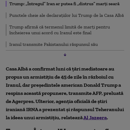
Trump: „Întregul” Iran ar putea fi „distrus” marţi seară
Punctele cheie ale declarațiilor lui Trump de la Casa Albă
Trump afirmă că termenul limită de marţi pentru
încheierea unui acord cu Iranul este final
Iranul transmite Pakistanului răspunsul său
Casa Albă a confirmat luni că ţări mediatoare au
propus un armistiţiu de 45 de zile în războiul cu
Iranul, dar preşedintele american Donald Trump a
respins această propunere, transmite AFP, preluată
de Agerpres. Ulterior, agenția oficială de știri
iraniană IRNA a prezentat și răspunsul Teheranului
la ideea unui armistițiu, relatează
Al Jazeera
.