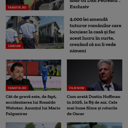
doar cu Dan Petrescu”.
Exclusiv
FANATIK.RO
4.000 lei amendă
tuturor românilor care
locuiesc la casă și fac
acest lucru în curte,
crezând că nu îi vede
CANCAN
nimeni
FANATIK.RO
FILM NOW
Cât de gravă este, de fapt,
Cum arată Dustin Hoffman
accidentarea lui Ronaldo
în 2026, la 89 de ani. Cele
Webster. Anunțul lui Mario
mai bune filme și rolurile
Felgueiras
de Oscar