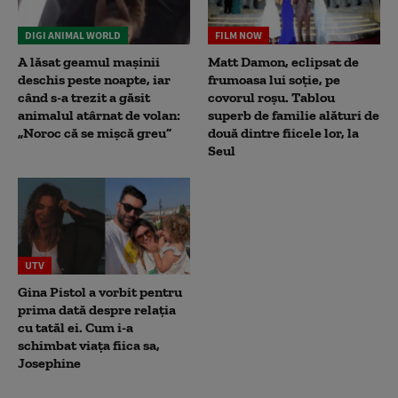
DIGI ANIMAL WORLD
FILM NOW
A lăsat geamul mașinii
Matt Damon, eclipsat de
deschis peste noapte, iar
frumoasa lui soție, pe
când s-a trezit a găsit
covorul roșu. Tablou
animalul atârnat de volan:
superb de familie alături de
„Noroc că se mișcă greu”
două dintre fiicele lor, la
Seul
UTV
Gina Pistol a vorbit pentru
prima dată despre relația
cu tatăl ei. Cum i-a
schimbat viața fiica sa,
Josephine