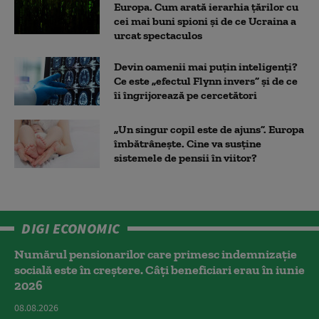
Europa. Cum arată ierarhia țărilor cu
cei mai buni spioni și de ce Ucraina a
urcat spectaculos
Devin oamenii mai puțin inteligenți?
Ce este „efectul Flynn invers” și de ce
îi îngrijorează pe cercetători
„Un singur copil este de ajuns”. Europa
îmbătrânește. Cine va susține
sistemele de pensii în viitor?
DIGI ECONOMIC
Numărul pensionarilor care primesc indemnizaţie
socială este în creștere. Câți beneficiari erau în iunie
2026
08.08.2026