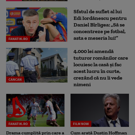
Sfatul de suflet al lui
Edi Iordănescu pentru
Daniel Bîrligea: „Să se
concentreze pe fotbal,
asta e meseria lui!”
FANATIK.RO
4.000 lei amendă
tuturor românilor care
locuiesc la casă și fac
acest lucru în curte,
crezând că nu îi vede
CANCAN
nimeni
FANATIK.RO
FILM NOW
Drama cumplită prin care a
Cum arată Dustin Hoffman