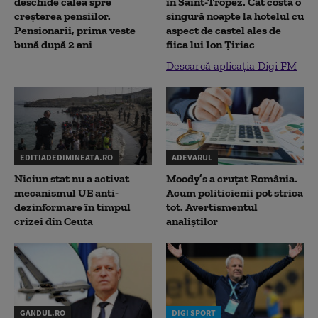
deschide calea spre
în Saint-Tropez. Cât costă o
creșterea pensiilor.
singură noapte la hotelul cu
Pensionarii, prima veste
aspect de castel ales de
bună după 2 ani
fiica lui Ion Țiriac
Descarcă aplicația Digi FM
EDITIADEDIMINEATA.RO
ADEVARUL
Niciun stat nu a activat
Moody’s a cruțat România.
mecanismul UE anti-
Acum politicienii pot strica
dezinformare în timpul
tot. Avertismentul
crizei din Ceuta
analiștilor
GANDUL.RO
DIGI SPORT