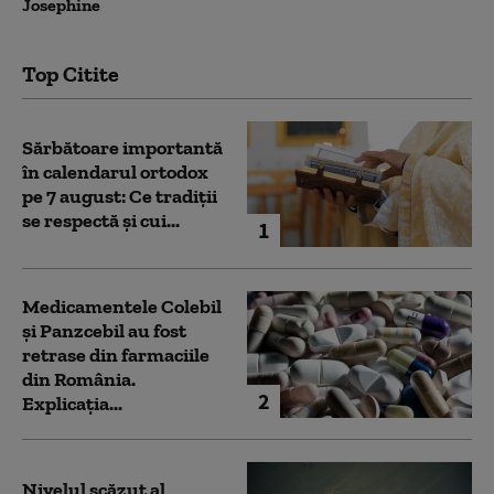
Josephine
Top Citite
Sărbătoare importantă
în calendarul ortodox
pe 7 august: Ce tradiții
se respectă și cui...
1
Medicamentele Colebil
și Panzcebil au fost
retrase din farmaciile
din România.
2
Explicația...
Nivelul scăzut al