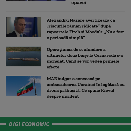
epavei
Alexandru Nazare avertizează că
„riscurile rămân ridicate” după
rapoartele Fitch și Moody’s: „Nu a fost
o perioadă simplă”
Operațiunea de scufundare a
ultimelor două barje la Cernavodă s-a
încheiat. Când se vor vedea primele
efecte
MAE bulgar o convoacă pe
ambasadoarea Ucrainei în legătură cu
drona prăbuşită. Ce spune Kievul
despre incident
DIGI ECONOMIC