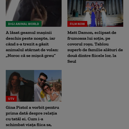
DIGI ANIMAL WORLD
FILM NOW
A lăsat geamul mașinii
Matt Damon, eclipsat de
deschis peste noapte, iar
frumoasa lui soție, pe
când s-a trezit a găsit
covorul roșu. Tablou
animalul atârnat de volan:
superb de familie alături de
„Noroc că se mișcă greu”
două dintre fiicele lor, la
Seul
UTV
Gina Pistol a vorbit pentru
prima dată despre relația
cu tatăl ei. Cum i-a
schimbat viața fiica sa,