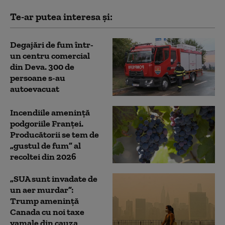
Te-ar putea interesa și:
Degajări de fum într-
un centru comercial
din Deva. 300 de
persoane s-au
autoevacuat
Incendiile amenință
podgoriile Franței.
Producătorii se tem de
„gustul de fum” al
recoltei din 2026
„SUA sunt invadate de
un aer murdar”:
Trump amenință
Canada cu noi taxe
vamale din cauza