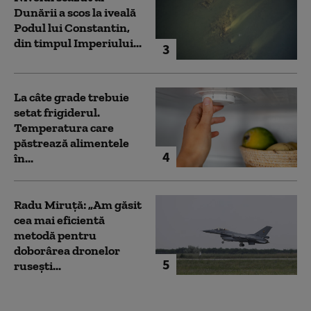
Dunării a scos la iveală
Podul lui Constantin,
din timpul Imperiului...
3
La câte grade trebuie
setat frigiderul.
Temperatura care
păstrează alimentele
4
în...
Radu Miruță: „Am găsit
cea mai eficientă
metodă pentru
doborârea dronelor
5
rusești...