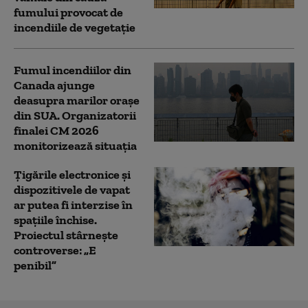
fumului provocat de
incendiile de vegetație
Fumul incendiilor din
Canada ajunge
deasupra marilor orașe
din SUA. Organizatorii
finalei CM 2026
monitorizează situația
Țigările electronice și
dispozitivele de vapat
ar putea fi interzise în
spațiile închise.
Proiectul stârnește
controverse: „E
penibil”