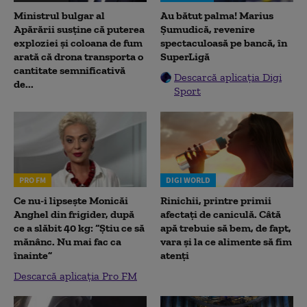
Ministrul bulgar al
Au bătut palma! Marius
Apărării susține că puterea
Șumudică, revenire
exploziei și coloana de fum
spectaculoasă pe bancă, în
arată că drona transporta o
SuperLigă
cantitate semnificativă
Descarcă aplicația Digi
de...
Sport
PRO FM
DIGI WORLD
Ce nu-i lipsește Monicăi
Rinichii, printre primii
Anghel din frigider, după
afectați de caniculă. Câtă
ce a slăbit 40 kg: “Știu ce să
apă trebuie să bem, de fapt,
mănânc. Nu mai fac ca
vara și la ce alimente să fim
înainte”
atenți
Descarcă aplicația Pro FM