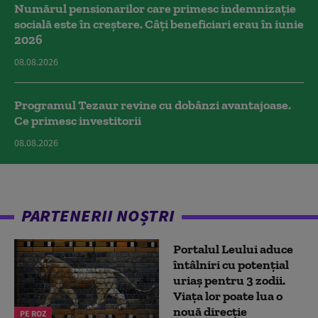
Numărul pensionarilor care primesc indemnizaţie
socială este în creștere. Câți beneficiari erau în iunie
2026
08.08.2026
Programul Tezaur revine cu dobânzi avantajoase.
Ce primesc investitorii
08.08.2026
PARTENERII NOȘTRI
Portalul Leului aduce
întâlniri cu potențial
uriaș pentru 3 zodii.
Viața lor poate lua o
nouă direcție
PE ROZ