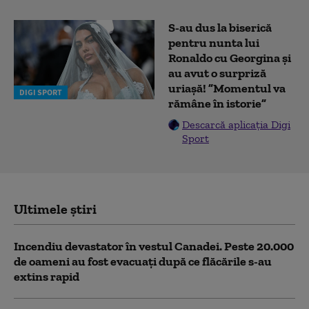
S-au dus la biserică
pentru nunta lui
Ronaldo cu Georgina și
au avut o surpriză
uriașă! ”Momentul va
DIGI SPORT
rămâne în istorie”
Descarcă aplicația Digi
Sport
Ultimele știri
Incendiu devastator în vestul Canadei. Peste 20.000
de oameni au fost evacuați după ce flăcările s-au
extins rapid