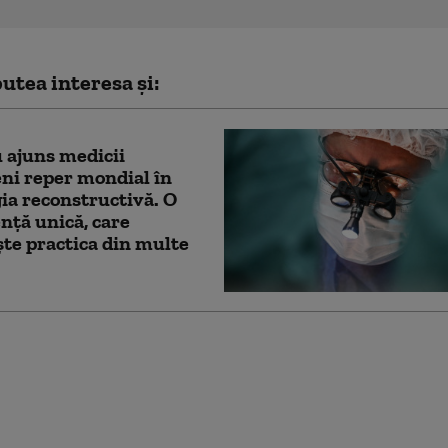
utea interesa și:
 ajuns medicii
ni reper mondial în
ia reconstructivă. O
nță unică, care
te practica din multe
în Parlament pe
le din Sănătate.
e: „Croitorașul cel
Bolojan, a tăiat tot”.