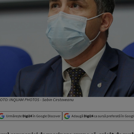
. FOTO: INQUAM PHOTOS - Sabin Cirstoveanu
Urmărește
Digi24
în Google Discover
Adaugă
Digi24
ca sursă preferată în Googl