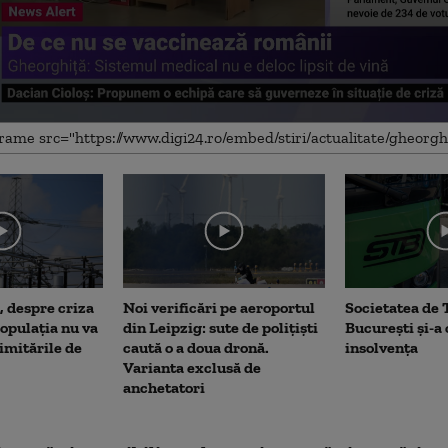
, despre criza
Noi verificări pe aeroportul
Societatea de 
opulația nu va
din Leipzig: sute de polițiști
București și-a
limitările de
caută o a doua dronă.
insolvența
Varianta exclusă de
anchetatori