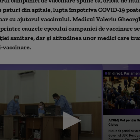
rul campaniei de vaccinare spune că, oricât de mul
paturi din spitale, lupta împotriva COVID-19 poate
oar cu ajutorul vaccinului. Medicul Valeriu Gheorg
 printre cauzele eșecului campaniei de vaccinare 
ției sanitare, dar și atitudinea unor medici care tr
i-vaccinare.