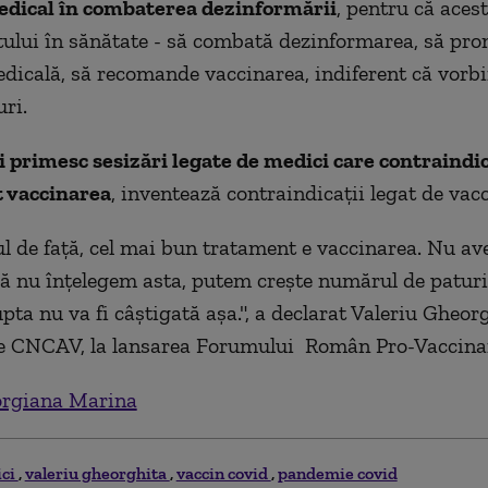
edical în combaterea dezinformării
, pentru că acest
tului în sănătate - să combată dezinformarea, să pr
dicală, să recomande vaccinarea, indiferent că vorb
uri.
zi primesc sesizări legate de medici care contraindi
t vaccinarea
, inventează contraindicații legat de vac
 de față, cel mai bun tratament e vaccinarea. Nu av
că nu înțelegem asta, putem crește numărul de paturi
pta nu va fi câștigată așa.", a declarat Valeriu Gheorg
le CNCAV, la lansarea Forumului Român Pro-Vaccina
rgiana Marina
ci
valeriu gheorghita
vaccin covid
pandemie covid