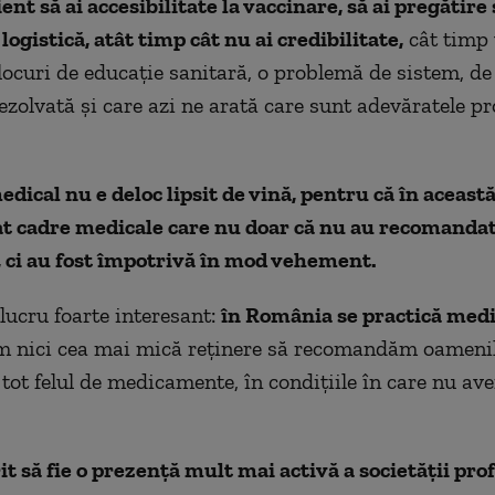
ent să ai accesibilitate la vaccinare, să ai pregătire 
logistică, atât timp cât nu ai credibilitate,
cât timp
locuri de educație sanitară, o problemă de sistem, de 
zolvată și care azi ne arată care sunt adevăratele p
dical nu e deloc lipsit de vină, pentru că în aceast
t cadre medicale care nu doar că nu au recomanda
 ci au fost împotrivă în mod vehement.
lucru foarte interesant:
în România se practică medi
m nici cea mai mică reținere să recomandăm oamenil
 tot felul de medicamente, în condițiile în care nu av
rit să fie o prezență mult mai activă a societății prof