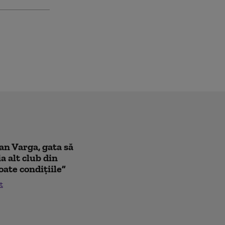
oan Varga, gata să
a alt club din
oate condițiile”
t