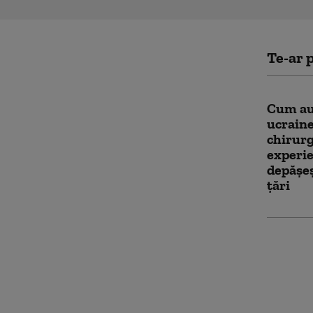
Te-ar p
Cum au
ucraine
chirurg
experie
depășeș
țări
Ceartă 
posturi
Rogobet
viteaz, 