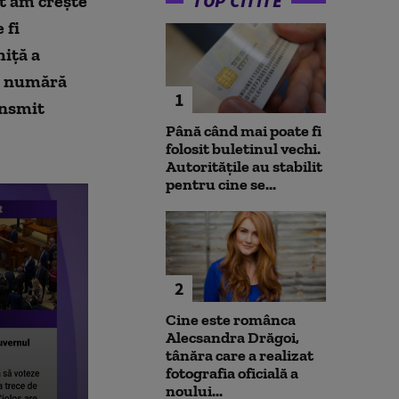
TOP CITITE
t am crește
 fi
hiță a
se numără
1
ansmit
Până când mai poate fi
folosit buletinul vechi.
Autoritățile au stabilit
pentru cine se...
2
Cine este românca
Alecsandra Drăgoi,
tânăra care a realizat
fotografia oficială a
noului...