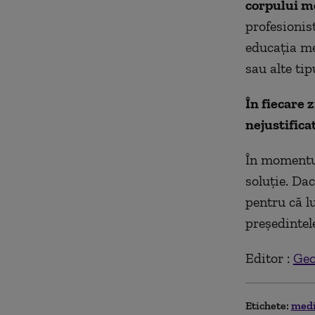
corpului m
profesionis
educația me
sau alte tip
În fiecare 
nejustifica
În momentul
soluție. Da
pentru că lu
președinte
Editor :
Geo
Etichete:
medi