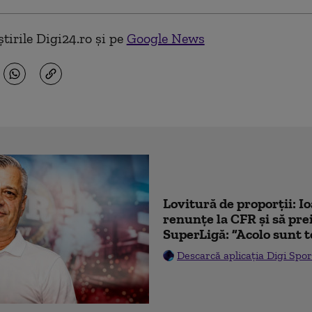
tirile Digi24.ro și pe
Google News
Lovitură de proporții: I
renunțe la CFR și să prei
SuperLigă: ”Acolo sunt t
Descarcă aplicația Digi Spor