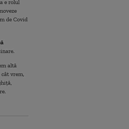
a e rolul
omoveze
im de Covid
că
cinare.
em altă
 cât vrem,
hiță,
re.