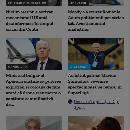
EDITIADEDIMINEATA.RO
ADEVARUL
Niciun stat nu a activat
Moody’s a cruțat România.
mecanismul UE anti-
Acum politicienii pot strica
dezinformare în timpul
tot. Avertismentul
crizei din Ceuta
analiștilor
GANDUL.RO
DIGI SPORT
Ministrul bulgar al
Au bătut palma! Marius
Apărării susține că puterea
Șumudică, revenire
exploziei și coloana de fum
spectaculoasă pe bancă, în
arată că drona transporta o
SuperLigă
cantitate semnificativă
Descarcă aplicația Digi
de...
Sport