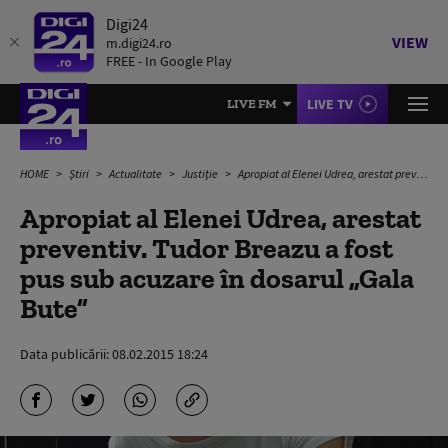
Digi24
VIEW
m.digi24.ro
FREE - In Google Play
LIVE TV
LIVE FM
HOME
Știri
Actualitate
Justiție
Apropiat al Elenei Udrea, arestat preventiv. Tudor Breazu a fost pus sub acuzare în dosarul „Gala Bute”
Apropiat al Elenei Udrea, arestat
preventiv. Tudor Breazu a fost
pus sub acuzare în dosarul „Gala
Bute”
Data publicării:
08.02.2015 18:24