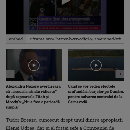
0
embed
seconds
of
1
minute,
33
seconds
Alexandru Nazare avertizează
Când se vor vedea efectele
că „riscurile rămân ridicate”
scufundării barjelor pe Dunăre,
după rapoartele Fitch și
pentru salvarea centralei de la
Moody’s: „Nu a fost o perioadă
Cernavodă
simplă”
Tudor Breazu, cunoscut drept unul dintre apropiaţii
Elenei Udrea, dar şi al fostei şefe a Companiei de