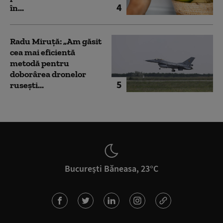
4
în...
Radu Miruță: „Am găsit
cea mai eficientă
metodă pentru
doborârea dronelor
5
rusești...
București Băneasa, 23°C