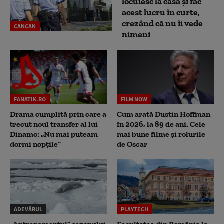
locuiesc la casă și fac
acest lucru în curte,
crezând că nu îi vede
CANCAN
nimeni
FANATIK.RO
FILM NOW
Drama cumplită prin care a
Cum arată Dustin Hoffman
trecut noul transfer al lui
în 2026, la 89 de ani. Cele
Dinamo: „Nu mai puteam
mai bune filme și rolurile
dormi nopțile”
de Oscar
ADEVĂRUL
PLAYTECH