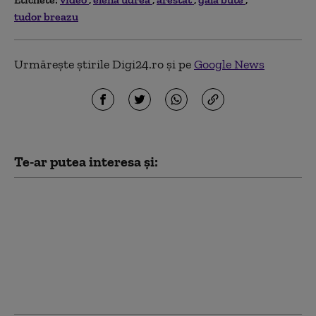
tudor breazu
Urmărește știrile Digi24.ro și pe
Google News
Te-ar putea interesa și:
Preşedintele SUA a
publicat un videoclip
generat de IA în care
apare ca doctor care
vindecă „sindromul
delirant anti-Trump” la
vedete