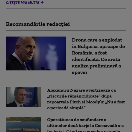
CITEȘTE MAI MULTE
Recomandările redacţiei
Drona care a explodat
în Bulgaria, aproape de
România, a fost
identificată. Ce arată
analiza preliminară a
epavei
Alexandru Nazare avertizează că
„riscurile rămân ridicate” după
rapoartele Fitch și Moody’s: „Nu a fost
o perioadă simplă”
Operațiunea de scufundare a
ultimelor două barje la Cernavodă s-a
încheiat. Când se vor vedea primele