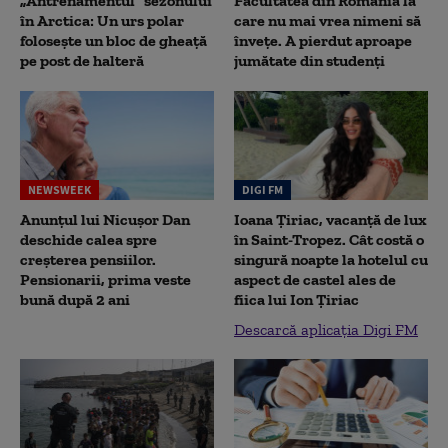
„Antrenamentul” sezonului
Facultatea din România la
în Arctica: Un urs polar
care nu mai vrea nimeni să
folosește un bloc de gheață
înveţe. A pierdut aproape
pe post de halteră
jumătate din studenţi
NEWSWEEK
DIGI FM
Anunțul lui Nicușor Dan
Ioana Țiriac, vacanță de lux
deschide calea spre
în Saint-Tropez. Cât costă o
creșterea pensiilor.
singură noapte la hotelul cu
Pensionarii, prima veste
aspect de castel ales de
bună după 2 ani
fiica lui Ion Țiriac
Descarcă aplicația Digi FM