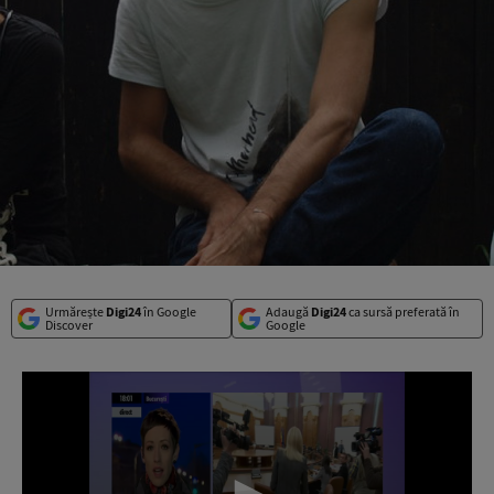
Urmărește
Digi24
în Google
Adaugă
Digi24
ca sursă preferată în
Discover
Google