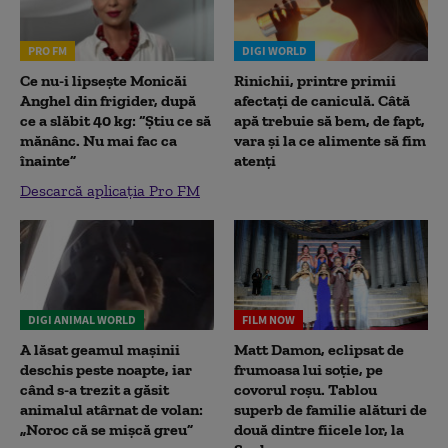
PRO FM
DIGI WORLD
Ce nu-i lipsește Monicăi
Rinichii, printre primii
Anghel din frigider, după
afectați de caniculă. Câtă
ce a slăbit 40 kg: “Știu ce să
apă trebuie să bem, de fapt,
mănânc. Nu mai fac ca
vara și la ce alimente să fim
înainte”
atenți
Descarcă aplicația Pro FM
DIGI ANIMAL WORLD
FILM NOW
A lăsat geamul mașinii
Matt Damon, eclipsat de
deschis peste noapte, iar
frumoasa lui soție, pe
când s-a trezit a găsit
covorul roșu. Tablou
animalul atârnat de volan:
superb de familie alături de
„Noroc că se mișcă greu”
două dintre fiicele lor, la