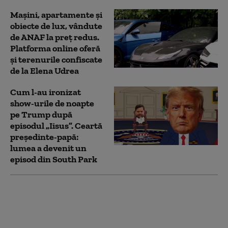
Mașini, apartamente și
obiecte de lux, vândute
de ANAF la preț redus.
Platforma online oferă
și terenurile confiscate
de la Elena Udrea
Cum l-au ironizat
show-urile de noapte
pe Trump după
episodul „Iisus”. Ceartă
președinte-papă:
lumea a devenit un
episod din South Park
Clip emoționant al FRF
dedicat lui Mircea
Lucescu, „omul care a
adus perfecțiunea în