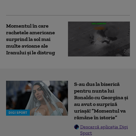
fotbal”
Momentul în care
rachetele americane
surprind la sol mai
multe avioane ale
Iranului și le distrug
S-au dus la biserică
pentru nunta lui
Ronaldo cu Georgina și
au avut o surpriză
uriașă! ”Momentul va
DIGI SPORT
rămâne în istorie”
Descarcă aplicația Digi
Sport