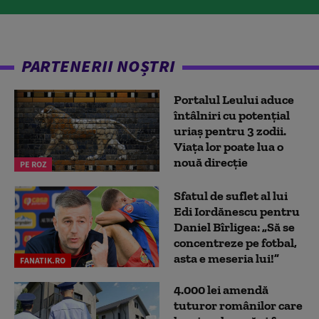
PARTENERII NOȘTRI
Portalul Leului aduce
întâlniri cu potențial
uriaș pentru 3 zodii.
Viața lor poate lua o
nouă direcție
PE ROZ
Sfatul de suflet al lui
Edi Iordănescu pentru
Daniel Bîrligea: „Să se
concentreze pe fotbal,
asta e meseria lui!”
FANATIK.RO
4.000 lei amendă
tuturor românilor care