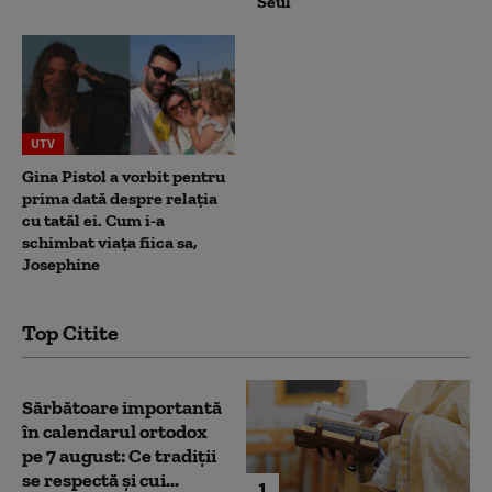
Seul
UTV
Gina Pistol a vorbit pentru
prima dată despre relația
cu tatăl ei. Cum i-a
schimbat viața fiica sa,
Josephine
Top Citite
Sărbătoare importantă
în calendarul ortodox
pe 7 august: Ce tradiții
se respectă și cui...
1