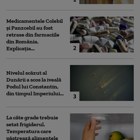
Medicamentele Colebil
și Panzcebil au fost
retrase din farmaciile
din România.
2
Explicația...
Nivelul scăzut al
Dunării a scos la iveală
Podul lui Constantin,
din timpul Imperiului...
3
La câte grade trebuie
setat frigiderul.
Temperatura care
păstrează alimentele