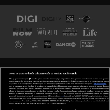
TERMENI ȘI CONDIȚII
POLITICA DE CONFIDENȚIALITATE
Nouă ne pasă ca datele tale personale să rămână confidențiale
Noi și partenerii noștri
30
stocăm și/sau accesăm informații pe dispozitivul dvs., precum identificatorii cookie unici pentru
prelucrarea datelor cu caracter personal. Puteți accepta sau gestiona alegerile dvs. făcând clic mai jos sau în orice moment, pe pagina
ABONARE DIGI TV
cu politica de confidențialitate. Aceste alegeri vor fi raportate partenerilor noștri și nu vă vor afecta navigarea.
Mai multe detalii
Noi si partenerii nostri (retelele de socializare si agentiile de publicitate partenere, precum si furnizorii nostri de servicii de date
analitice) prelucram date pentru a permite website-ului sa functioneze, pentru a personaliza continutul si anunturile publicitare
GESTIONAȚI PREFERINȚELE
afisate in functie de interesele si/sau profilul dvs., pentru a va oferi functionalitati aferente retelelor de socializare si pentru a analiza
traficul pe website. Beneficiati de drepturile prevazute de art. 15-22 din GDPR in legatura cu prelucrarea datelor cu caracter
personal. Aceste drepturi pot fi exercitate prin modalitatea indicata
aici
. Prin click pe “ACCEPT TOATE”, acceptati folosirea tuturor
CODUL DIGI24
Tehnologiilor de tip Cookie, care implica inclusiv acceptul dvs. cu privire la stocarea/accesarea informatiilor de catre Vendor-ii cu
care colaboram. Prin click pe “VREAU SA MODIFIC SETARILE INDIVIDUAL” puteti schimba preferintele in mod individual, mai
putin cele legate de cookie strict necesare pentru functionarea website-ului.
CAMERE WEB