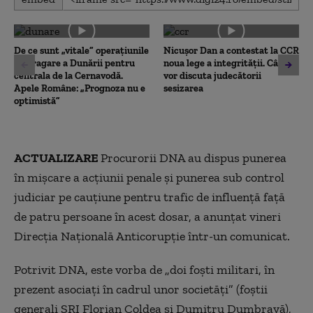
seconds
of
0
seconds
De ce sunt „vitale” operațiunile
Nicușor Dan a contestat la CCR
de dragare a Dunării pentru
noua lege a integrității. Când
centrala de la Cernavodă.
vor discuta judecătorii
Apele Române: „Prognoza nu e
sesizarea
optimistă”
ACTUALIZARE
Procurorii DNA au dispus punerea
în mișcare a acțiunii penale și punerea sub control
judiciar pe cauțiune pentru trafic de influență față
de patru persoane în acest dosar, a anunțat vineri
Direcția Națională Anticorupție într-un comunicat.
Potrivit DNA, este vorba de „doi foști militari, în
prezent asociați în cadrul unor societăți” (foștii
generali SRI Florian Coldea și Dumitru Dumbravă),