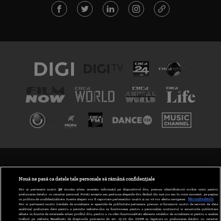
TERMENI ȘI CONDIȚII
POLITICA DE CONFIDENȚIALITATE
Nouă ne pasă ca datele tale personale să rămână confidențiale
Noi și partenerii noștri
30
stocăm și/sau accesăm informații pe dispozitivul dvs., precum identificatorii cookie unici pentru
prelucrarea datelor cu caracter personal. Puteți accepta sau gestiona alegerile dvs. făcând clic mai jos sau în orice moment, pe pagina
ABONARE DIGI TV
cu politica de confidențialitate. Aceste alegeri vor fi raportate partenerilor noștri și nu vă vor afecta navigarea.
Mai multe detalii
Noi si partenerii nostri (retelele de socializare si agentiile de publicitate partenere, precum si furnizorii nostri de servicii de date
analitice) prelucram date pentru a permite website-ului sa functioneze, pentru a personaliza continutul si anunturile publicitare
GESTIONAȚI PREFERINȚELE
afisate in functie de interesele si/sau profilul dvs., pentru a va oferi functionalitati aferente retelelor de socializare si pentru a analiza
traficul pe website. Beneficiati de drepturile prevazute de art. 15-22 din GDPR in legatura cu prelucrarea datelor cu caracter