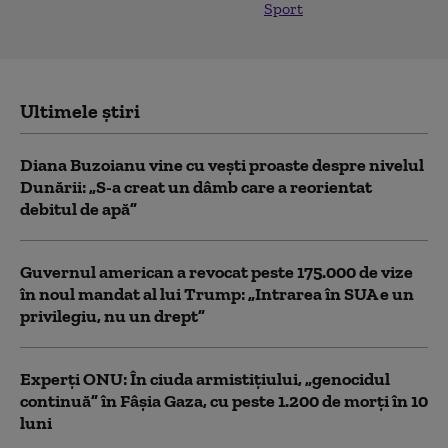
Sport
Ultimele știri
Diana Buzoianu vine cu vești proaste despre nivelul
Dunării: „S-a creat un dâmb care a reorientat
debitul de apă”
Guvernul american a revocat peste 175.000 de vize
în noul mandat al lui Trump: „Intrarea în SUA e un
privilegiu, nu un drept”
Experţi ONU: În ciuda armistiţiului, „genocidul
continuă” în Fâşia Gaza, cu peste 1.200 de morţi în 10
luni