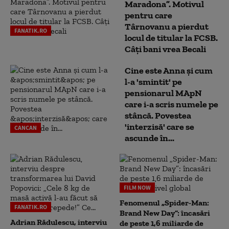
Maradona”. Motivul
pentru care
Târnovanu a pierdut
FANATIK.RO
locul de titular la FCSB.
Câți bani vrea Becali
Cine este Anna și cum
l-a 'smintit' pe
pensionarul MApN
care i-a scris numele pe
stâncă. Povestea
'interzisă' care se
CANCAN
ascunde în...
FILM NOW
Fenomenul „Spider-Man:
FANATIK.RO
Brand New Day”: încasări
Adrian Rădulescu, interviu
de peste 1,6 miliarde de