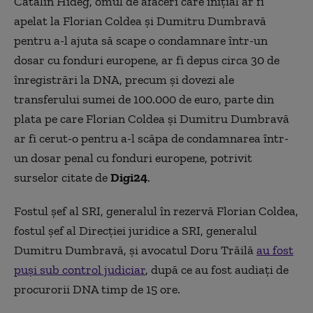
Cătălin Hideg, omul de afaceri care inițial ar fi
apelat la Florian Coldea și Dumitru Dumbravă
pentru a-l ajuta să scape o condamnare într-un
dosar cu fonduri europene, ar fi depus circa 30 de
înregistrări la DNA, precum și dovezi ale
transferului sumei de 100.000 de euro, parte din
plata pe care Florian Coldea și Dumitru Dumbravă
ar fi cerut-o pentru a-l scăpa de condamnarea într-
un dosar penal cu fonduri europene, potrivit
surselor citate de
Digi24
.
Fostul șef al SRI, generalul în rezervă Florian Coldea,
fostul şef al Direcţiei juridice a SRI, generalul
Dumitru Dumbravă, și avocatul Doru Trăilă
au fost
puși sub control judiciar
, după ce au fost audiați de
procurorii DNA timp de 15 ore.