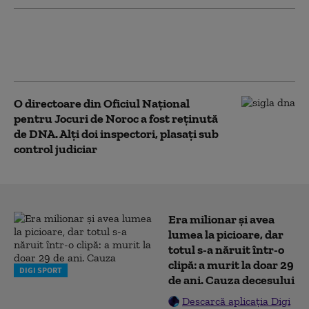
Prefectul din Covasna a fost trimis în
judecată de DNA. Acuzațiile aduse la
adresa lui Ráduly István
O directoare din Oficiul Național
pentru Jocuri de Noroc a fost reținută
de DNA. Alți doi inspectori, plasați sub
control judiciar
Era milionar și avea
lumea la picioare, dar
totul s-a năruit într-o
clipă: a murit la doar 29
DIGI SPORT
de ani. Cauza decesului
Descarcă aplicația Digi