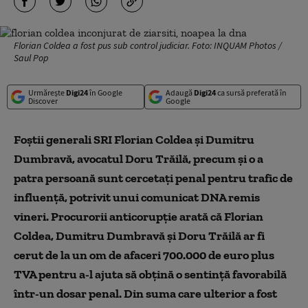
Florian Coldea a fost pus sub control judiciar. Foto: INQUAM Photos /
Saul Pop
Urmărește
Digi24
în Google
Adaugă
Digi24
ca sursă preferată în
Discover
Google
Foștii generali SRI Florian Coldea și Dumitru
Dumbravă, avocatul Doru Trăilă, precum și o a
patra persoană sunt cercetați penal pentru trafic de
influență, potrivit unui comunicat DNA remis
vineri. Procurorii anticorupție arată că Florian
Coldea, Dumitru Dumbravă și Doru Trăilă ar fi
cerut de la un om de afaceri 700.000 de euro plus
TVA pentru a-l ajuta să obțină o sentință favorabilă
într-un dosar penal. Din suma care ulterior a fost