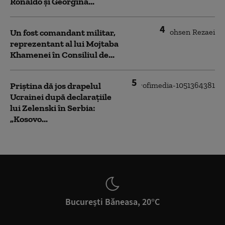
Ronaldo şi Georgina...
4
Un fost comandant militar,
reprezentant al lui Mojtaba
Khamenei în Consiliul de...
5
Priștina dă jos drapelul
Ucrainei după declarațiile
lui Zelenski în Serbia:
„Kosovo...
București Băneasa, 20°C