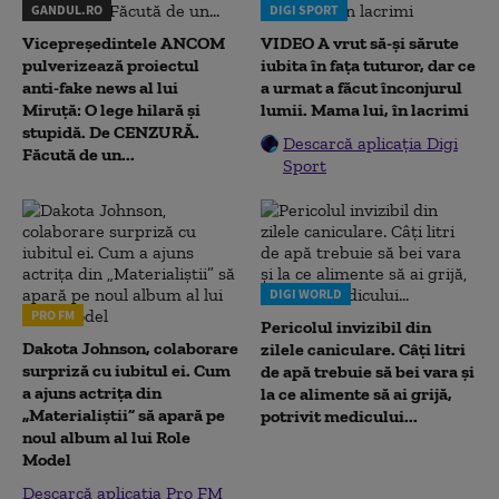
GANDUL.RO
DIGI SPORT
Vicepreședintele ANCOM
VIDEO A vrut să-și sărute
pulverizează proiectul
iubita în fața tuturor, dar ce
anti-fake news al lui
a urmat a făcut înconjurul
Miruță: O lege hilară și
lumii. Mama lui, în lacrimi
stupidă. De CENZURĂ.
Descarcă aplicația Digi
Făcută de un...
Sport
DIGI WORLD
PRO FM
Pericolul invizibil din
Dakota Johnson, colaborare
zilele caniculare. Câți litri
surpriză cu iubitul ei. Cum
de apă trebuie să bei vara și
a ajuns actrița din
la ce alimente să ai grijă,
„Materialiștii” să apară pe
potrivit medicului...
noul album al lui Role
Model
Descarcă aplicația Pro FM