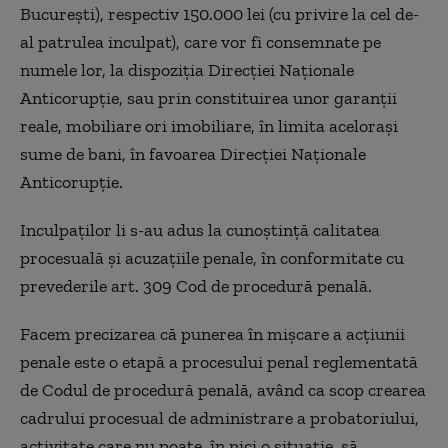
București), respectiv 150.000 lei (cu privire la cel de-
al patrulea inculpat), care vor fi consemnate pe
numele lor, la dispoziția Direcției Naționale
Anticorupție, sau prin constituirea unor garanții
reale, mobiliare ori imobiliare, în limita acelorași
sume de bani, în favoarea Direcției Naționale
Anticorupție.
Inculpaților li s-au adus la cunoștință calitatea
procesuală și acuzațiile penale, în conformitate cu
prevederile art. 309 Cod de procedură penală.
Facem precizarea că punerea în mișcare a acțiunii
penale este o etapă a procesului penal reglementată
de Codul de procedură penală, având ca scop crearea
cadrului procesual de administrare a probatoriului,
activitate care nu poate, în nici o situație, să