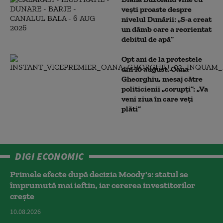
vești proaste despre
nivelul Dunării: „S-a creat
un dâmb care a reorientat
debitul de apă”
Opt ani de la protestele
din 10 august. Oana
Gheorghiu, mesaj către
politicienii „corupți”: „Va
veni ziua în care veţi
plăti”
DIGI ECONOMIC
Primele efecte după decizia Moody's: statul se
împrumută mai ieftin, iar cererea investitorilor
crește
10.08.2026