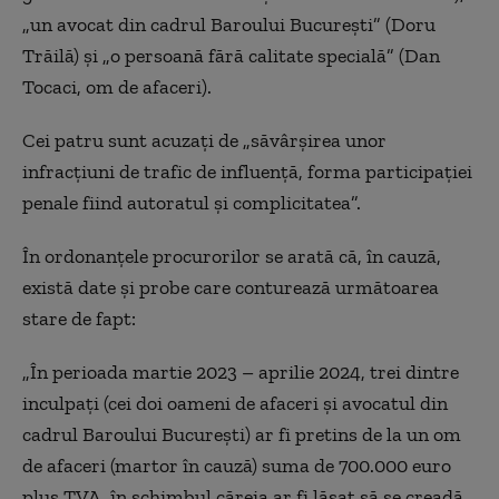
„un avocat din cadrul Baroului București” (Doru
Trăilă) și „o persoană fără calitate specială” (Dan
Tocaci, om de afaceri).
Cei patru sunt acuzați de „săvârșirea unor
infracțiuni de trafic de influență, forma participației
penale fiind autoratul și complicitatea”.
În ordonanțele procurorilor se arată că, în cauză,
există date și probe care conturează următoarea
stare de fapt:
„În perioada martie 2023 – aprilie 2024, trei dintre
inculpați (cei doi oameni de afaceri și avocatul din
cadrul Baroului București) ar fi pretins de la un om
de afaceri (martor în cauză) suma de 700.000 euro
plus TVA, în schimbul căreia ar fi lăsat să se creadă