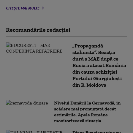
CITEȘTE MAI MULTE
Recomandările redacţiei
„Propagandă
stalinistă”. Reacția
dură a MAE după ce
Rusia a atacat România
din cauza achiziției
Portului Giurgiulești
din R. Moldova
Nivelul Dunării la Cernavodă, în
scădere mai pronunțată decât
estimările. Apele Române
monitorizează situația
Diana Buzoianu vine cu