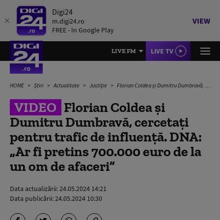
Digi24
VIEW
m.digi24.ro
FREE - In Google Play
LIVE TV
LIVE FM
HOME
Știri
Actualitate
Justiție
Florian Coldea și Dumitru Dumbravă, cercetați pentru trafic de influență. DNA: „Ar fi pretins 700.000 euro de la un om de afaceri”
VIDEO
Florian Coldea și
Dumitru Dumbravă, cercetați
pentru trafic de influență. DNA:
„Ar fi pretins 700.000 euro de la
un om de afaceri”
Data actualizării:
24.05.2024 14:21
Data publicării:
24.05.2024 10:30