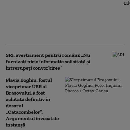
București a dat undă
verde începerii
judecății în dosarul
care îl vizează pe
Florian Coldea. Decizia
poate fi contestată
SRI, avertisment pentru români: „Nu
furnizați nicio informație solicitată și
întrerupeți convorbirea”
Flavia Boghiu, fostul
viceprimar USR al
Brașovului, a fost
achitată definitiv în
dosarul
„Catacombelor”.
Argumentul invocat de
instanță