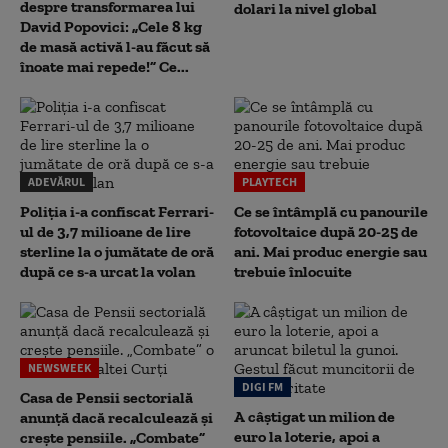
despre transformarea lui
dolari la nivel global
David Popovici: „Cele 8 kg
de masă activă l-au făcut să
înoate mai repede!” Ce...
ADEVĂRUL
PLAYTECH
Poliția i-a confiscat Ferrari-
Ce se întâmplă cu panourile
ul de 3,7 milioane de lire
fotovoltaice după 20-25 de
sterline la o jumătate de oră
ani. Mai produc energie sau
după ce s-a urcat la volan
trebuie înlocuite
NEWSWEEK
DIGI FM
Casa de Pensii sectorială
A câștigat un milion de
anunță dacă recalculează și
euro la loterie, apoi a
crește pensiile. „Combate”