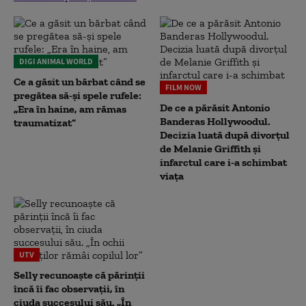
DIGI ANIMAL WORLD
Ce a găsit un bărbat când se
FILM NOW
pregătea să-și spele rufele:
De ce a părăsit Antonio
„Era în haine, am rămas
Banderas Hollywoodul.
traumatizat”
Decizia luată după divorțul
de Melanie Griffith și
infarctul care i-a schimbat
viața
UTV
Selly recunoaște că părinții
încă îi fac observații, în
ciuda succesului său. „În