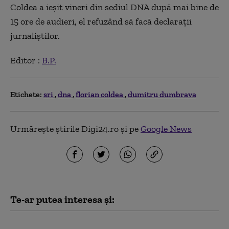
Coldea a ieşit vineri din sediul DNA după mai bine de
15 ore de audieri, el refuzând să facă declaraţii
jurnaliştilor.
Editor :
B.P.
Etichete:
sri
dna
florian coldea
dumitru dumbrava
Urmărește știrile Digi24.ro și pe
Google News
Te-ar putea interesa și:
Curtea de Apel