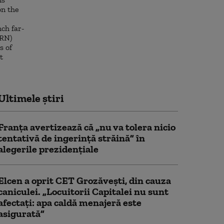
Ultimele știri
Franţa avertizează că „nu va tolera nicio
tentativă de ingerinţă străină” în
alegerile prezidenţiale
Elcen a oprit CET Grozăveşti, din cauza
caniculei. „Locuitorii Capitalei nu sunt
afectați: apa caldă menajeră este
asigurată”