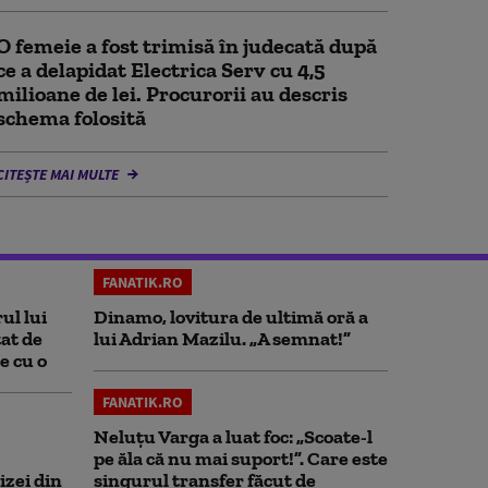
O femeie a fost trimisă în judecată după
ce a delapidat Electrica Serv cu 4,5
milioane de lei. Procurorii au descris
schema folosită
CITEȘTE MAI MULTE
FANATIK.RO
ul lui
Dinamo, lovitura de ultimă oră a
at de
lui Adrian Mazilu. „A semnat!”
e cu o
FANATIK.RO
Neluțu Varga a luat foc: „Scoate-l
pe ăla că nu mai suport!”. Care este
izei din
singurul transfer făcut de