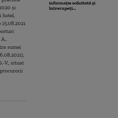
informație solicitată și
.2020 şi
întrerupeți...
 hotel,
e 15.08.2021
porturi
 A.,
ntra sumei
16.08.2021),
-V., situat
 procurorii