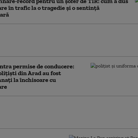
nare-record pentru un șofer de TIR: cum a dus
re în trafic la o tragedie și o sentință
ară
 consultant al armatei suedeze a fost
inovat pentru tentativă de spionaj în
a Rusiei. Cum a fost pedepsit
ntra permise de conducere:
liţişti din Arad au fost
aţi la închisoare cu
are
femeie executată în Marea Britanie,
lis, a fost graţiată postum. Guvernul
şte o „nedreptate profundă”