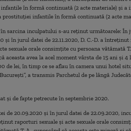
 infantile în formă continuată (2 acte materiale) şi a 
a prostituţiei infantile în formă continuată (2 acte mat
 în sarcina inculpatului s-au reţinut următoarele: În j
0 şi în jurul datei de 22.11.2020, D. C.-D. a întreţinut
acte sexuale orale consimţite cu persoana vătămată T.
ă aceasta avea la acel moment vârsta de 15 ani şi 4 l
0 de lei, în timp ce se aflau în camera unui hotel sit
Bucureşti”, a transmis Parchetul de pe lângă Judecăt
zat şi de fapte petrecute în septembrie 2020.
tei de 20.09.2020 şi în jurul datei de 22.09.2020, inc
eţinut raporturi sexuale şi acte sexuale orale consimţ
tămată T. A., cunoscând că aceasta este minoră şi că