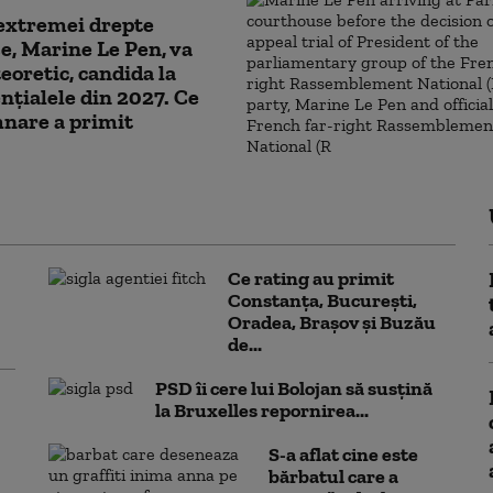
extremei drepte
e, Marine Le Pen, va
teoretic, candida la
nțialele din 2027. Ce
nare a primit
Ce rating au primit
Constanța, București,
Oradea, Brașov și Buzău
de...
PSD îi cere lui Bolojan să susțină
la Bruxelles repornirea...
S-a aflat cine este
bărbatul care a