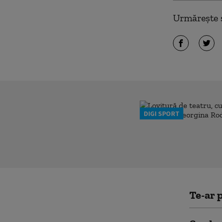
Urmărește ș
DIGI SPORT
Te-ar p