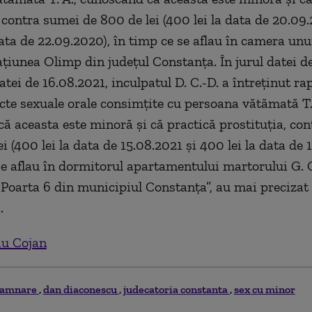
, contra sumei de 800 de lei (400 lei la data de 20.09
ata de 22.09.2020), în timp ce se aflau în camera unui
taţiunea Olimp din judeţul Constanţa. În jurul datei d
datei de 16.08.2021, inculpatul D. C.-D. a întreţinut ra
acte sexuale orale consimţite cu persoana vătămată T.
ă aceasta este minoră şi că practică prostituţia, co
i (400 lei la data de 15.08.2021 şi 400 lei la data de 
se aflau în dormitorul apartamentului martorului G. G.
l Poarta 6 din municipiul Constanţa”, au mai precizat
.
iu Cojan
damnare
dan diaconescu
judecatoria constanta
sex cu minor