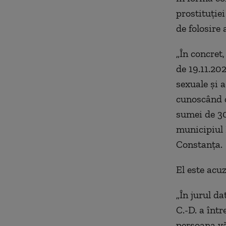
prostituţiei
de folosire 
„În concret,
de 19.11.202
sexuale şi 
cunoscând c
sumei de 30
municipiul 
Constanţa.
El este acu
„În jurul da
C.-D. a într
persoana vă