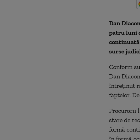
Dan Diacone
patru luni 
continuată 
surse judic
Conform sur
Dan Diacone
întreţinut 
faptelor. D
Procurorii 
stare de re
formă conti
în formă con