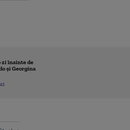
 zi înainte de
do și Georgina
ort