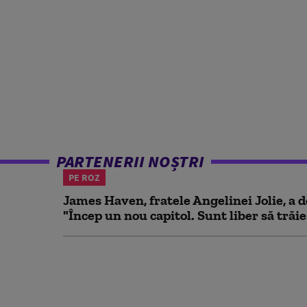
PARTENERII NOȘTRI
PE ROZ
James Haven, fratele Angelinei Jolie, a d
"Încep un nou capitol. Sunt liber să trăies