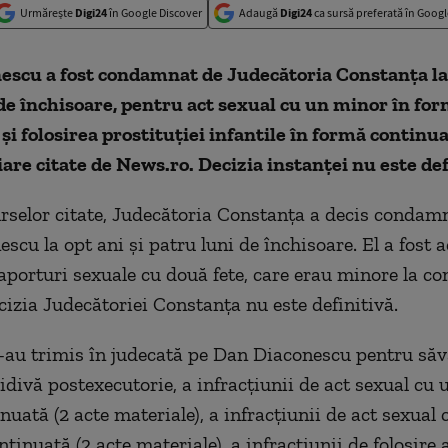
Urmărește
Digi24
în Google Discover
Adaugă
Digi24
ca sursă preferată în Googl
scu a fost condamnat de Judecătoria Constanţa la 
de închisoare, pentru act sexual cu un minor în fo
şi folosirea prostituţiei infantile în formă continu
iare citate de News.ro. Decizia instanţei nu este def
selor citate, Judecătoria Constanţa a decis condamn
scu la opt ani şi patru luni de închisoare. El a fost a
raporturi sexuale cu două fete, care erau minore la c
ecizia Judecătoriei Constanţa nu este definitivă.
l-au trimis în judecată pe Dan Diaconescu pentru săvâ
cidivă postexecutorie, a infracţiunii de act sexual cu
nuată (2 acte materiale), a infracţiunii de act sexual
tinuată (2 acte materiale), a infracţiunii de folosire 