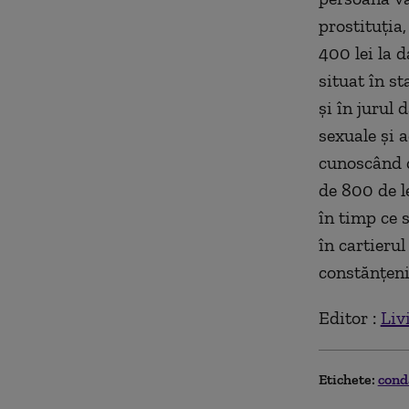
prostituţia
400 lei la d
situat în s
şi în jurul 
sexuale şi 
cunoscând c
de 800 de le
în timp ce 
în cartieru
constănţeni
Editor :
Liv
Etichete:
con