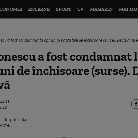
CONOMIE
EXTERNE
SPORT
TV
MAGAZIN
MAI MU
cu a fost condamnat la opt ani şi patru luni de închisoare (surse). Decizia nu e
nescu a fost condamnat l
uni de închisoare (surse). 
vă
 11:11
9:28
Andrei