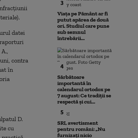
3
infracţiunii
Viața pe Pământ ar fi
eriale).
putut apărea de două
ori. Studiul care pune
sub semnul
urul datei
întrebării...
 raporturi
 A.,
uni, contra
4
uat în
Sărbătoare
oria
importantă în
calendarul ortodox pe
7 august: Ce tradiții se
respectă și cui...
5
ulpatul D.
SRI, avertisment
ite cu
pentru români: „Nu
furnizați nicio
 practică