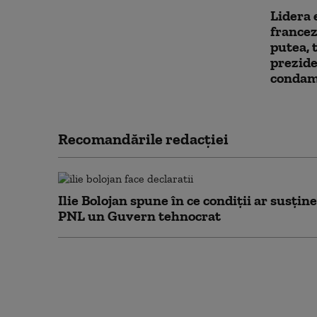
Lidera 
francez
putea, 
prezide
condam
Recomandările redacţiei
Ilie Bolojan spune în ce condiții ar susține
PNL un Guvern tehnocrat