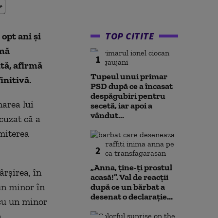
e
TOP CITITE
opt ani şi
rmă
1
ată, afirmă
Tupeul unui primar
initivă.
PSD după ce a încasat
despăgubiri pentru
area lui
secetă, iar apoi a
vândut...
cuzat că a
omiterea
2
„Anna, ţine-ţi prostul
rşirea, în
acasă!”. Val de reacții
 un minor în
după ce un bărbat a
desenat o declarație...
 cu un minor
a