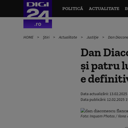
POLITICĂ
ACTUALITATE
E
HOME
Știri
Actualitate
Justiție
Dan Diacones
Dan Diaco
şi patru l
e definiti
Data actualizării:
13.02.2025
Data publicării:
12.02.2025 1
Foto: Inquam Photos / Ilona 