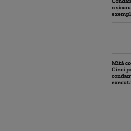
Condam
o șicana
exempl
Un fost
găsit v
favoare
Mită co
Cinci po
condamn
execut
Ultima 
Ruth El
recunoa