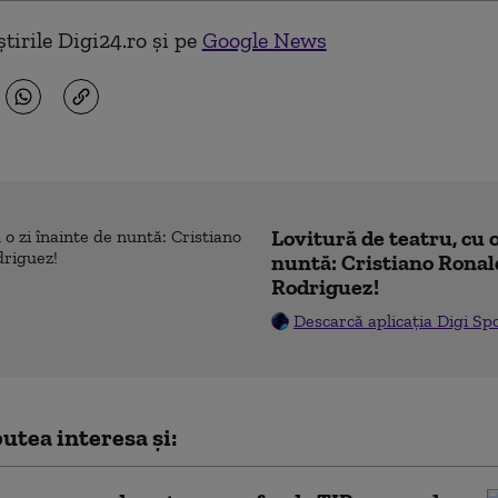
tirile Digi24.ro și pe
Google News
Lovitură de teatru, cu o
nuntă: Cristiano Ronal
Rodriguez!
Descarcă aplicația Digi Sp
utea interesa și: