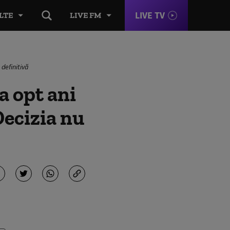
LIVE TV
LTE
LIVE FM
 definitivă
a opt ani
Decizia nu