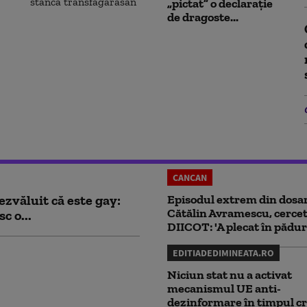
„pictat” o declarație
de dragoste...
CANCAN
ezvăluit că este gay:
Episodul extrem din dosar
Cătălin Avramescu, cercet
c o...
DIICOT: 'A plecat în pădur
EDITIADEDIMINEATA.RO
Niciun stat nu a activat
mecanismul UE anti-
dezinformare în timpul cr