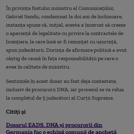
În privinţa fostului ministru al Comunicaţiilor,
Gabriel Sandu, condamnat la doi ani de închisoare,
instanţa spune că, iniţial, acesta a încercat să creeze
o aparenţă de legalitate cu privire la contractele de
licenţiere, la care însă ar fi renunţat cu uşurinţă,
spun judecătorii. Dorinţa de afirmare politică a avut
câştig de cauză în faţa responsabilităţii pe care o
avea în calitate de ministru.
Sentințele în acest dosar au fost deja contestate,
inclusiv de procurorii DNA, iar procesul se va relua
la completul de 5 judecători al Curții Supreme.
Citiți și
Dosarul EADS. DNA și procurorii din
Germania fac o echipă comună de anchetă