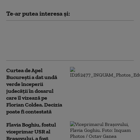
Te-ar putea interesa și:
Hackerii susținuți de statul rus
vizează rețelele Wi-Fi ale
hotelurilor pentru a spiona turiștii,
arată un raport Microsoft
Curtea de Apel
București a dat undă
verde începerii
judecății în dosarul
care îl vizează pe
Florian Coldea. Decizia
poate fi contestată
Flavia Boghiu, fostul
viceprimar USR al
Brașovului, a fost