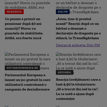
NEWSWEEK
DIGI FM
Ce pensie a primit un
„Anna, ţine-ţi prostul
pensionar după 40 ani
acasă!" Reacţii după ce un
munciți? Noroc cu
bărbat a desenat o
punctele de stabilitate.
declaraţie de dragoste pe o
Altfel, era foarte mică
stâncă, în Transfăgărăşan
Descarcă aplicația Digi FM
EDITIADEDIMINEATA.RO
ADEVARUL
Parlamentul European a
Reacția învățătoarei care a
lansat un joc gratuit în care
luat 4,90 la titularizare:
utilizatorii controlează o
„M-a trecut din iad în rai”.
campanie de dezinformare
La ce notă a ajuns după
contestație