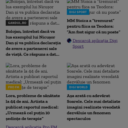
DIGI SPORT
MM Stoica a ”tremurat”
GANDUL.RO
pentru fiica sa Teodora:
Bolojan, întrebat dacă va
”Am fost sigur că nu poate”
lua exemplul lui Nicușor
Descarcă aplicația Digi
Dan și va publica declarația
Sport
de avere a partenerei sale
de viață. Ce răspuns a dat...
PRO FM
DIGI WORLD
Lora, probleme de sănătate
Așa arată cu adevărat
la 44 de ani. Artista a
Soarele. Cele mai detaliate
publicat raportul medical:
imagini realizate vreodată
„Urmează cel puțin 10
dezvăluie un fenomen
ședințe de terapie”
spectaculos
Descarcă aplicația Pro FM