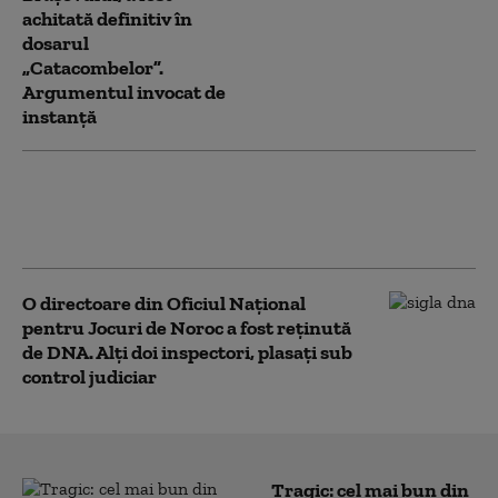
achitată definitiv în
dosarul
„Catacombelor”.
Argumentul invocat de
instanță
Prefectul din Covasna a fost trimis în
judecată de DNA. Acuzațiile aduse la
adresa lui Ráduly István
O directoare din Oficiul Național
pentru Jocuri de Noroc a fost reținută
de DNA. Alți doi inspectori, plasați sub
control judiciar
Tragic: cel mai bun din