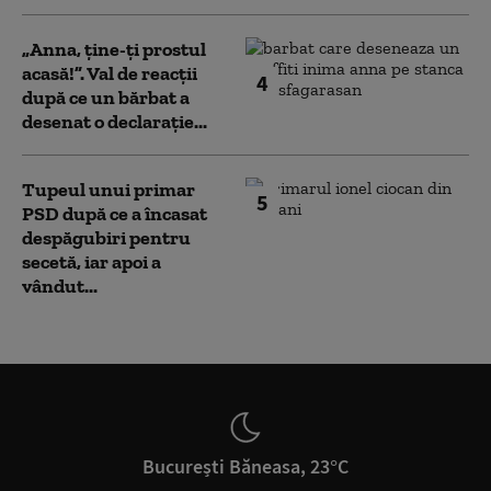
„Anna, ţine-ţi prostul
acasă!”. Val de reacții
4
după ce un bărbat a
desenat o declarație...
Tupeul unui primar
5
PSD după ce a încasat
despăgubiri pentru
secetă, iar apoi a
vândut...
București Băneasa, 23°C