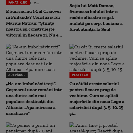
FANATIK.RO
Soția lui Matt Damon,
E bun sau nu 1-1 al Craiovei
frumoasa balului într-o
în Finlanda? Concluzia lui
rochie albastru regal,
Marius Mitran: “Știința
mulată pe corp. Luciana a
noastră își construiește
furat atenția la Seul
viitorul în fiecare zi. Nu e...
ADEVĂRUL
PLAYTECH
„Ne-am îmbolnăvit toți”.
Cu cât îți crește salariul
Coșmarul unor români într-
pentru fiecare prag de
una dintre cele mai
vechime. Cum se aplică
populare destinații din
majorările din noua Lege a
Albania: „Apa mirosea a
salarizării după 3, 5, 10, 15
canalizare”
și...