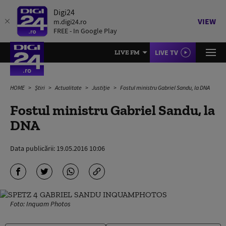
Digi24
VIEW
m.digi24.ro
FREE - In Google Play
LIVE TV
LIVE FM
HOME
Știri
Actualitate
Justiție
Fostul ministru Gabriel Sandu, la DNA
Fostul ministru Gabriel Sandu, la
DNA
Data publicării:
19.05.2016 10:06
Foto: Inquam Photos