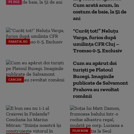
PE ROZ
Cum arată acum, în
costum de baie, la 51 de
ani
“Curăț tot!” Neluțu
Varga, furios după
FANATIK.RO
umilința CFR Cluj –
Tromso 0-5. Exclusiv
Cum au apărut doi
turiști pe Platoul
Bucegi. Imaginile
CANCAN
publicate de Salvamont
Prahova au revoltat
românii
FILM NOW