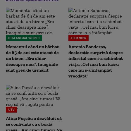
DIGI ANIMAL WORLD
FILM NOW
Momentul când un bărbat
Antonio Banderas,
de 65 de ani este atacat de
declarație surpriză despre
un bizon: „Era chiar
infarctul care i-a schimbat
deasupra mea”. Imaginile
viața: „Cel mai bun lucru
sunt greu de urmărit
care mi s-a întâmplat
vreodată”
UTV
Alina Pușcău a dezvăluit că
se confruntă cu o boală
gravă. „Am cinci tumori. Vă