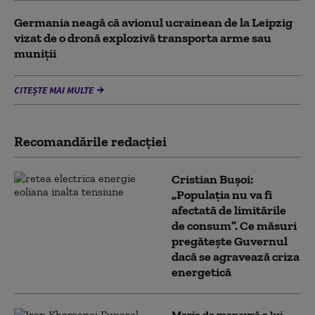
Germania neagă că avionul ucrainean de la Leipzig
vizat de o dronă explozivă transporta arme sau
muniţii
CITEȘTE MAI MULTE
Recomandările redacţiei
Cristian Bușoi:
„Populația nu va fi
afectată de limitările
de consum”. Ce măsuri
pregătește Guvernul
dacă se agravează criza
energetică
Marja de manevră a lui