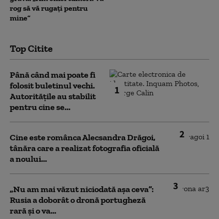
rog să vă rugați pentru
mine”
Top Citite
Până când mai poate fi
folosit buletinul vechi.
1
Autoritățile au stabilit
pentru cine se...
2
Cine este românca Alecsandra Drăgoi,
tânăra care a realizat fotografia oficială
a noului...
3
„Nu am mai văzut niciodată așa ceva”:
Rusia a doborât o dronă portugheză
rară și o va...