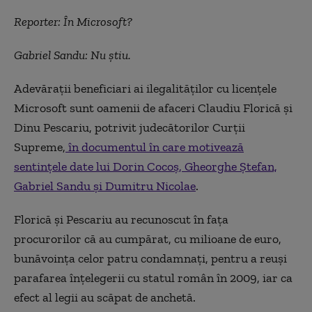
Reporter: În Microsoft?
Gabriel Sandu: Nu știu.
Adevărații beneficiari ai ilegalităților cu licențele
Microsoft sunt oamenii de afaceri Claudiu Florică și
Dinu Pescariu, potrivit judecătorilor Curții
Supreme,
în documentul în care motivează
sentinţele date lui Dorin Cocoş, Gheorghe Ştefan,
Gabriel Sandu şi Dumitru Nicolae
.
Florică şi Pescariu au recunoscut în faţa
procurorilor că au cumpărat, cu milioane de euro,
bunăvoința celor patru condamnați, pentru a reuși
parafarea înțelegerii cu statul român în 2009, iar ca
efect al legii au scăpat de anchetă.