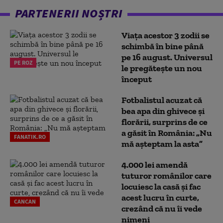
PARTENERII NOȘTRI
Viața acestor 3 zodii se
schimbă în bine până
pe 16 august. Universul
PE ROZ
le pregătește un nou
început
Fotbalistul acuzat că
bea apa din ghivece și
florării, surprins de ce
a găsit în România: „Nu
FANATIK.RO
mă așteptam la asta”
4.000 lei amendă
tuturor românilor care
locuiesc la casă și fac
acest lucru în curte,
CANCAN
crezând că nu îi vede
nimeni