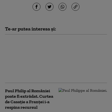
Te-ar putea interesa și:
CSM îi ia apărarea lui
Marius Voineag, după
jignirile aduse de
Cristian Ghinea:
Depășește cu mult
libertatea de
exprimare
Paul Philip al României
poate fi extrădat. Curtea
de Casaţie a Franţei i-a
respins recursul