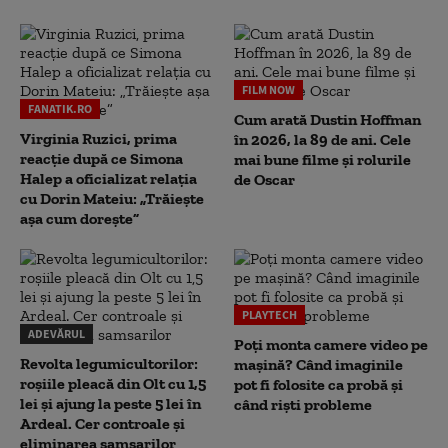
FILM NOW
FANATIK.RO
Cum arată Dustin Hoffman
Virginia Ruzici, prima
în 2026, la 89 de ani. Cele
reacție după ce Simona
mai bune filme și rolurile
Halep a oficializat relația
de Oscar
cu Dorin Mateiu: „Trăiește
așa cum dorește”
PLAYTECH
ADEVĂRUL
Poți monta camere video pe
Revolta legumicultorilor:
mașină? Când imaginile
roșiile pleacă din Olt cu 1,5
pot fi folosite ca probă și
lei și ajung la peste 5 lei în
când riști probleme
Ardeal. Cer controale și
eliminarea samsarilor