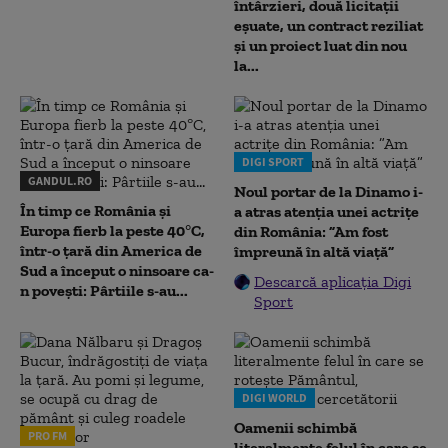
întârzieri, două licitații
eșuate, un contract reziliat
și un proiect luat din nou
la...
DIGI SPORT
GANDUL.RO
Noul portar de la Dinamo i-
În timp ce România și
a atras atenția unei actrițe
Europa fierb la peste 40°C,
din România: ”Am fost
într-o țară din America de
împreună în altă viață”
Sud a început o ninsoare ca-
Descarcă aplicația Digi
n povești: Pârtiile s-au...
Sport
DIGI WORLD
Oamenii schimbă
PRO FM
literalmente felul în care se