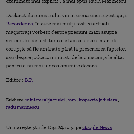
examinate mai explicit”, a mai spus Radu Marinescu.
Declarațiile ministrului vin în urma unei investigații
Recorder.ro
, în care mai mulți foști și actuali
magistrați vorbesc despre presiuni mari asupra
sistemului de justiție, care fac ca dosare mari de
corupție să fie amânate până la prescrierea faptelor,
sau despre judcători mutați de la o instanță la alta,
pentru a nu mai judeca anumite dosare.
Editor :
B.P.
Etichete:
ministerul justitiei
csm
inspectia judiciara
radu marinescu
Urmărește știrile Digi24.ro și pe
Google News