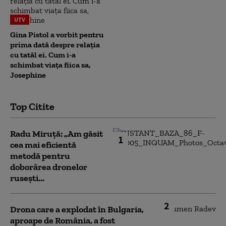
UTV
Gina Pistol a vorbit pentru
prima dată despre relația
cu tatăl ei. Cum i-a
schimbat viața fiica sa,
Josephine
Top Citite
Radu Miruță: „Am găsit
1
cea mai eficientă
metodă pentru
doborârea dronelor
rusești...
2
Drona care a explodat în Bulgaria,
aproape de România, a fost