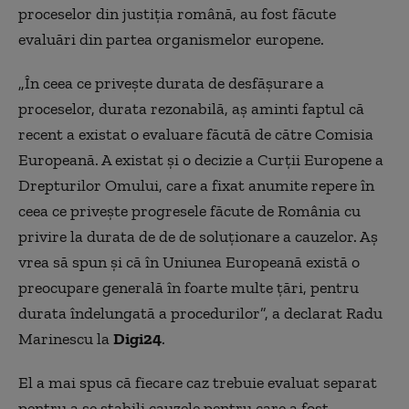
proceselor din justiția română, au fost făcute
evaluări din partea organismelor europene.
„În ceea ce privește durata de desfășurare a
proceselor, durata rezonabilă, aș aminti faptul că
recent a existat o evaluare făcută de către Comisia
Europeană. A existat și o decizie a Curții Europene a
Drepturilor Omului, care a fixat anumite repere în
ceea ce privește progresele făcute de România cu
privire la durata de de de soluționare a cauzelor. Aș
vrea să spun și că în Uniunea Europeană există o
preocupare generală în foarte multe țări, pentru
durata îndelungată a procedurilor”, a declarat Radu
Marinescu la
Digi24
.
El a mai spus că fiecare caz trebuie evaluat separat
pentru a se stabili cauzele pentru care a fost