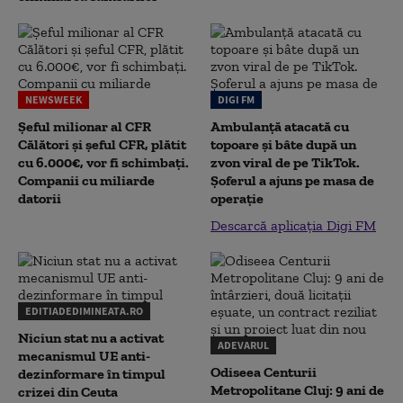
NEWSWEEK
DIGI FM
Șeful milionar al CFR
Ambulanță atacată cu
Călători și șeful CFR, plătit
topoare și bâte după un
cu 6.000€, vor fi schimbați.
zvon viral de pe TikTok.
Companii cu miliarde
Șoferul a ajuns pe masa de
datorii
operație
Descarcă aplicația Digi FM
EDITIADEDIMINEATA.RO
Niciun stat nu a activat
ADEVARUL
mecanismul UE anti-
Odiseea Centurii
dezinformare în timpul
Metropolitane Cluj: 9 ani de
crizei din Ceuta