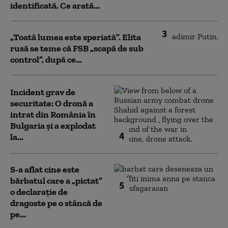
identificată. Ce arată...
3
„Toată lumea este speriată”. Elita
rusă se teme că FSB „scapă de sub
control”, după ce...
Incident grav de
securitate: O dronă a
intrat din România în
Bulgaria şi a explodat
4
la...
S-a aflat cine este
bărbatul care a „pictat”
5
o declarație de
dragoste pe o stâncă de
pe...