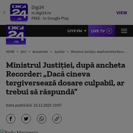
Digi24
VIEW
m.digi24.ro
FREE - In Google Play
LIVE TV
LIVE FM
HOME
Știri
Actualitate
Justiție
Ministrul Justiției, după ancheta Recorder: „Dacă cineva tergiversează dosare culpabil, ar trebui să răspundă”
Ministrul Justiției, după ancheta
Recorder: „Dacă cineva
tergiversează dosare culpabil, ar
trebui să răspundă”
Data publicării:
10.12.2025 10:07