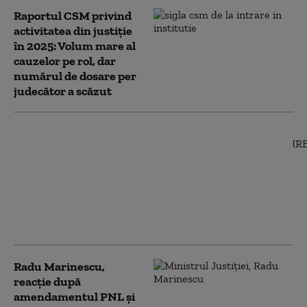
Raportul CSM privind
activitatea din justiție
în 2025: Volum mare al
cauzelor pe rol, dar
numărul de dosare per
judecător a scăzut
Legea integrității,
motiv de scandal în
Parlament. PSD:
„Mascaradă
constituțională”. USR:
„De ce? Pentru că sună
Lia?”
Radu Marinescu,
reacție după
amendamentul PNL și