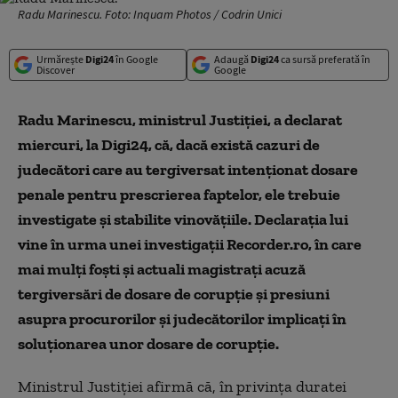
Radu Marinescu. Foto: Inquam Photos / Codrin Unici
Urmărește
Digi24
în Google
Adaugă
Digi24
ca sursă preferată în
Discover
Google
Radu Marinescu, ministrul Justiției, a declarat
miercuri, la Digi24, că, dacă există cazuri de
judecători care au tergiversat intenționat dosare
penale pentru prescrierea faptelor, ele trebuie
investigate și stabilite vinovățiile. Declarația lui
vine în urma unei investigații Recorder.ro, în care
mai mulți foști și actuali magistrați acuză
tergiversări de dosare de corupție și presiuni
asupra procurorilor și judecătorilor implicați în
soluționarea unor dosare de corupție.
Ministrul Justiției afirmă că, în privința duratei