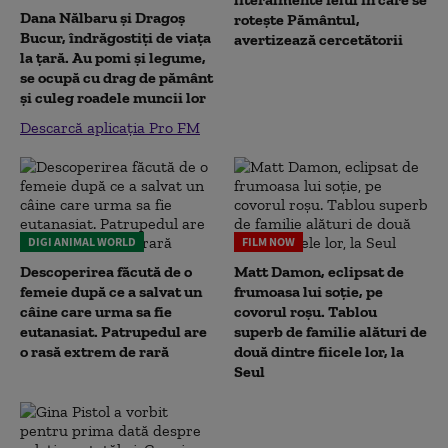
Dana Nălbaru și Dragoș
rotește Pământul,
Bucur, îndrăgostiți de viața
avertizează cercetătorii
la țară. Au pomi și legume,
se ocupă cu drag de pământ
și culeg roadele muncii lor
Descarcă aplicația Pro FM
DIGI ANIMAL WORLD
FILM NOW
Descoperirea făcută de o
Matt Damon, eclipsat de
femeie după ce a salvat un
frumoasa lui soție, pe
câine care urma sa fie
covorul roșu. Tablou
eutanasiat. Patrupedul are
superb de familie alături de
o rasă extrem de rară
două dintre fiicele lor, la
Seul