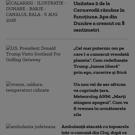
Unitatea 2 de la
Cernavodă rămâne în
funcțiune. Apa din
Dunăre a crescut cu 8
centimetri
„Cel mai puternic om pe
care l-a cunoscut vreodată
planeta”. Cum redefinește
Trump „lumea liberă”
prin ego, cucerire și frică
Un nou val de aer african
va cuprinde țara.
Meteorolog ANM: „Marți
atingem apogeul”. Cum va
fi vremea în următoarele
zile
Ambulanţă atacată cu topoarele
într-o comună din Cluj, după ce