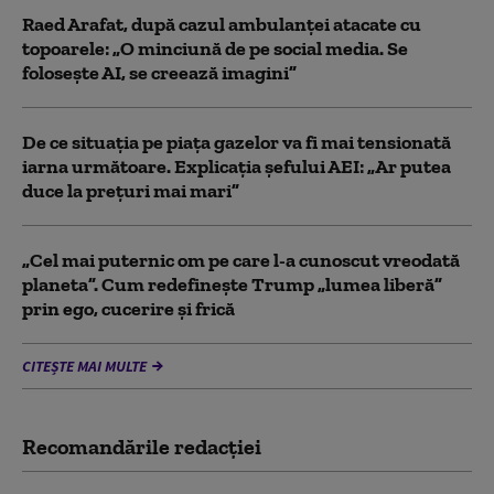
Raed Arafat, după cazul ambulanței atacate cu
topoarele: „O minciună de pe social media. Se
folosește AI, se creează imagini”
De ce situaţia pe piaţa gazelor va fi mai tensionată
iarna următoare. Explicația șefului AEI: „Ar putea
duce la preţuri mai mari”
„Cel mai puternic om pe care l-a cunoscut vreodată
planeta”. Cum redefinește Trump „lumea liberă”
prin ego, cucerire și frică
CITEȘTE MAI MULTE
Recomandările redacţiei