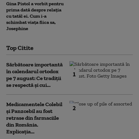
Gina Pistol a vorbit pentru
prima dată despre relația
cu tatăl ei. Cum i-a
schimbat viața fiica sa,
Josephine
Top Citite
Sărbătoare importantă
în calendarul ortodox
1
pe 7 august: Ce tradiții
se respectă și cui...
Medicamentele Colebil
2
și Panzcebil au fost
retrase din farmaciile
din România.
Explicația...