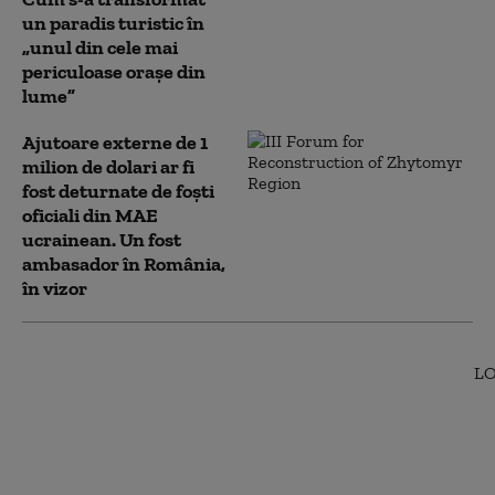
un paradis turistic în
„unul din cele mai
periculoase orașe din
lume”
Ajutoare externe de 1
milion de dolari ar fi
fost deturnate de foști
oficiali din MAE
ucrainean. Un fost
ambasador în România,
în vizor
Bolojan a fost întrebat
de întâlnirea Ciolacu-
Arsene din Italia.
Răspunsul
premierului: „Eşti ceea
ce faci, nu ceea ce zici”