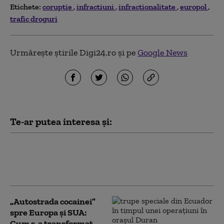
Etichete:
coruptie
infractiuni
infractionalitate
europol
trafic droguri
Urmărește știrile Digi24.ro și pe
Google News
Te-ar putea interesa și:
Fosta ambasadoare a Ucrainei în
SUA, Olga Stefanîşina,
investigată pentru corupţie
„Autostrada cocainei”
spre Europa și SUA:
Cum s-a transformat