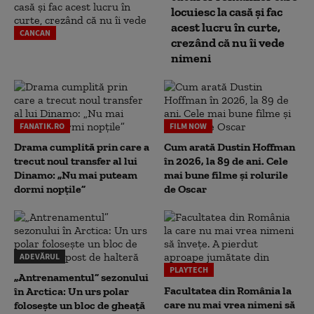
locuiesc la casă și fac
acest lucru în curte,
CANCAN
crezând că nu îi vede
nimeni
FANATIK.RO
FILM NOW
Drama cumplită prin care a
Cum arată Dustin Hoffman
trecut noul transfer al lui
în 2026, la 89 de ani. Cele
Dinamo: „Nu mai puteam
mai bune filme și rolurile
dormi nopțile”
de Oscar
ADEVĂRUL
PLAYTECH
„Antrenamentul” sezonului
Facultatea din România la
în Arctica: Un urs polar
care nu mai vrea nimeni să
folosește un bloc de gheață