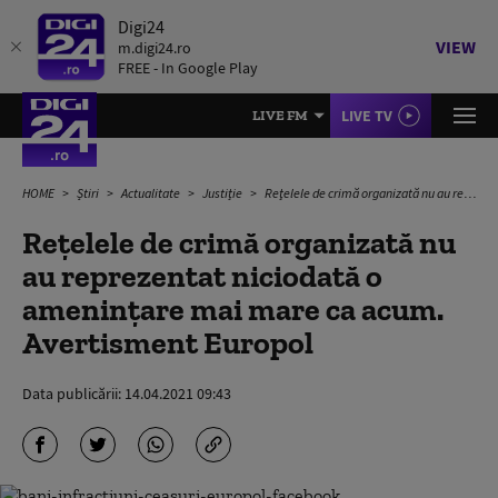
Digi24
VIEW
m.digi24.ro
FREE - In Google Play
LIVE TV
LIVE FM
HOME
Știri
Actualitate
Justiție
Reţelele de crimă organizată nu au reprezentat niciodată o amenințare mai mare ca acum. Avertisment Europol
Reţelele de crimă organizată nu
au reprezentat niciodată o
amenințare mai mare ca acum.
Avertisment Europol
Data publicării:
14.04.2021 09:43