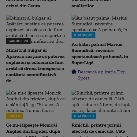
crizei din Ceuta
analiștilor
DIGI SPORT
GANDUL.RO
Au bătut palma! Marius
Ministrul bulgar al
Șumudică, revenire
Apărării susține că puterea
spectaculoasă pe bancă, în
exploziei și coloana de fum
SuperLigă
arată că drona transporta o
Descarcă aplicația Digi
cantitate semnificativă
Sport
de...
PRO FM
DIGI WORLD
Ce nu-i lipsește Monicăi
Rinichii, printre primii
Anghel din frigider, după
afectați de caniculă. Câtă