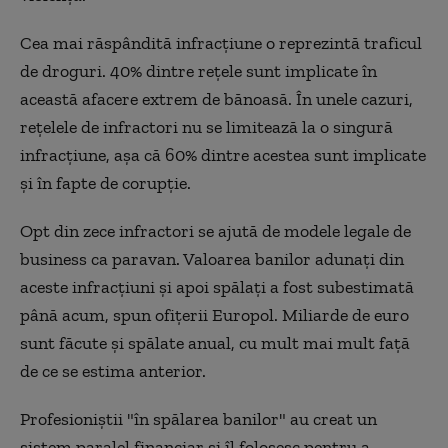
Cea mai răspândită infracțiune o reprezintă traficul
de droguri. 40% dintre rețele sunt implicate în
această afacere extrem de bănoasă. În unele cazuri,
reţelele de infractori nu se limitează la o singură
infracţiune, aşa că 60% dintre acestea sunt implicate
și în fapte de corupție.
Opt din zece infractori se ajută de modele legale de
business ca paravan. Valoarea banilor adunați din
aceste infracțiuni și apoi spălați a fost subestimată
până acum, spun ofițerii Europol. Miliarde de euro
sunt făcute și spălate anual, cu mult mai mult față
de ce se estima anterior.
Profesioniștii "în spălarea banilor" au creat un
sistem paralel financiar și îl folosesc pentru a