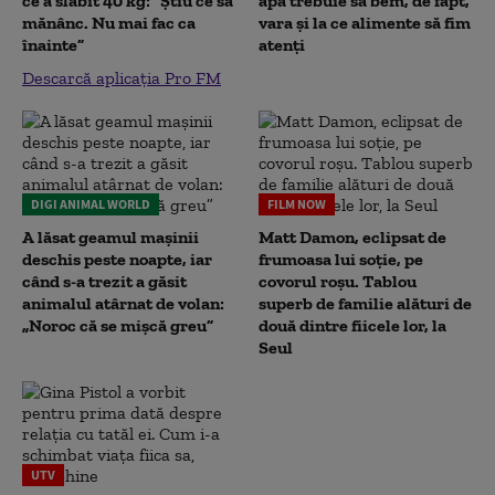
ce a slăbit 40 kg: “Știu ce să
apă trebuie să bem, de fapt,
mănânc. Nu mai fac ca
vara și la ce alimente să fim
înainte”
atenți
Descarcă aplicația Pro FM
DIGI ANIMAL WORLD
FILM NOW
A lăsat geamul mașinii
Matt Damon, eclipsat de
deschis peste noapte, iar
frumoasa lui soție, pe
când s-a trezit a găsit
covorul roșu. Tablou
animalul atârnat de volan:
superb de familie alături de
„Noroc că se mișcă greu”
două dintre fiicele lor, la
Seul
UTV