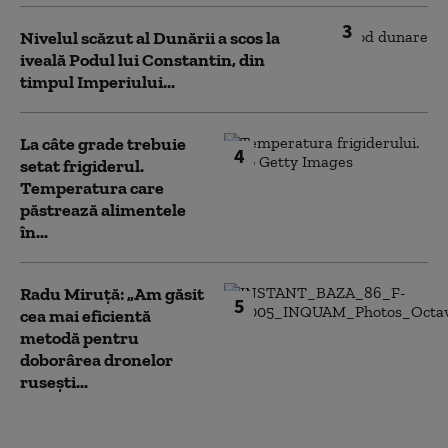
3
Nivelul scăzut al Dunării a scos la
iveală Podul lui Constantin, din
timpul Imperiului...
La câte grade trebuie
4
setat frigiderul.
Temperatura care
păstrează alimentele
în...
Radu Miruță: „Am găsit
5
cea mai eficientă
metodă pentru
doborârea dronelor
rusești...