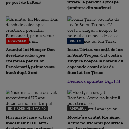
înveţe. A pierdut aproape
pe post de halteră
jumătate din studenţi
NEWSWEEK
DIGI FM
Anunțul lui Nicușor Dan
Ioana Țiriac, vacanță de lux
deschide calea spre
în Saint-Tropez. Cât costă o
creșterea pensiilor.
singură noapte la hotelul cu
Pensionarii, prima veste
aspect de castel ales de
bună după 2 ani
fiica lui Ion Țiriac
Descarcă aplicația Digi FM
EDITIADEDIMINEATA.RO
ADEVARUL
Niciun stat nu a activat
Moody’s a cruțat România.
mecanismul UE anti-
Acum politicienii pot strica
dezinformare în timpul
tot. Avertismentul