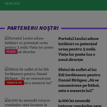
08.08.2026
PARTENERII NOȘTRI
Portalul Leului aduce
întâlniri cu potențial
uriaș pentru 3 zodii.
PE ROZ
Viața lor poate lua o
nouă direcție
Sfatul de suflet al lui
Edi Iordănescu pentru
Daniel Bîrligea: „Să se
FANATIK.RO
concentreze pe fotbal,
asta e meseria lui!”
4.000 lei amendă
tuturor românilor care