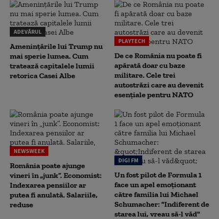
ADEVĂRUL
PLAYTECH
Amenințările lui Trump nu
De ce România nu poate fi
mai sperie lumea. Cum
apărată doar cu baze
tratează capitalele lumii
militare. Cele trei
retorica Casei Albe
autostrăzi care au devenit
esențiale pentru NATO
NEWSWEEK
DIGI FM
România poate ajunge
Un fost pilot de Formula 1
vineri în „junk”. Economist:
face un apel emoționant
Indexarea pensiilor ar
către familia lui Michael
putea fi anulată. Salariile,
Schumacher: "Indiferent de
reduse
starea lui, vreau să-l văd"