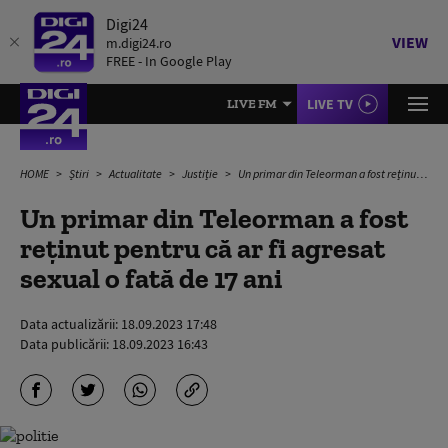
Digi24
VIEW
m.digi24.ro
FREE - In Google Play
LIVE TV
LIVE FM
HOME
Știri
Actualitate
Justiție
Un primar din Teleorman a fost reținut pentru că ar fi agresat sexual o fată de 17 ani
Un primar din Teleorman a fost
reținut pentru că ar fi agresat
sexual o fată de 17 ani
Data actualizării:
18.09.2023 17:48
Data publicării:
18.09.2023 16:43