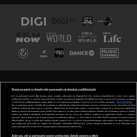
TERMENI ȘI CONDIȚII
POLITICA DE CONFIDENȚIALITATE
Nouă ne pasă ca datele tale personale să rămână confidențiale
Noi și partenerii noștri
30
stocăm și/sau accesăm informații pe dispozitivul dvs., precum identificatorii cookie unici pentru
prelucrarea datelor cu caracter personal. Puteți accepta sau gestiona alegerile dvs. făcând clic mai jos sau în orice moment, pe pagina
ABONARE DIGI TV
cu politica de confidențialitate. Aceste alegeri vor fi raportate partenerilor noștri și nu vă vor afecta navigarea.
Mai multe detalii
Noi si partenerii nostri (retelele de socializare si agentiile de publicitate partenere, precum si furnizorii nostri de servicii de date
analitice) prelucram date pentru a permite website-ului sa functioneze, pentru a personaliza continutul si anunturile publicitare
GESTIONAȚI PREFERINȚELE
afisate in functie de interesele si/sau profilul dvs., pentru a va oferi functionalitati aferente retelelor de socializare si pentru a analiza
traficul pe website. Beneficiati de drepturile prevazute de art. 15-22 din GDPR in legatura cu prelucrarea datelor cu caracter
personal. Aceste drepturi pot fi exercitate prin modalitatea indicata
aici
. Prin click pe “ACCEPT TOATE”, acceptati folosirea tuturor
CODUL DIGI24
Tehnologiilor de tip Cookie, care implica inclusiv acceptul dvs. cu privire la stocarea/accesarea informatiilor de catre Vendor-ii cu
care colaboram. Prin click pe “VREAU SA MODIFIC SETARILE INDIVIDUAL” puteti schimba preferintele in mod individual, mai
putin cele legate de cookie strict necesare pentru functionarea website-ului.
CAMERE WEB
Atât noi, cât și partenerii noștri prelucrăm datele pentru a oferi: