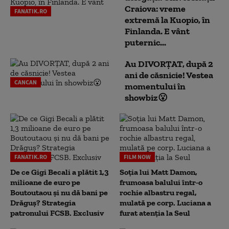
Craiova: vreme
FANATIK.RO
extremă la Kuopio, în
Finlanda. E vânt
puternic...
Au DIVORȚAT, după 2
ani de căsnicie! Vestea
CANCAN
momentului în
showbiz😮
FANATIK.RO
FILM NOW
De ce Gigi Becali a plătit 1,3
Soția lui Matt Damon,
milioane de euro pe
frumoasa balului într-o
Boutoutaou și nu dă bani pe
rochie albastru regal,
Drăguș? Strategia
mulată pe corp. Luciana a
patronului FCSB. Exclusiv
furat atenția la Seul