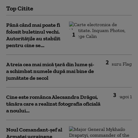
Top Citite
Până când mai poate fi
folosit buletinul vechi.
1
Autoritățile au stabilit
pentru cine se...
2
A treia cea mai mică țară din lume și-
a schimbat numele după mai bine de
jumătate de secol
3
Cine este românca Alecsandra Drăgoi,
tânăra care a realizat fotografia oficială
a noului...
Noul Comandant-șef al
Armatei ucrainene