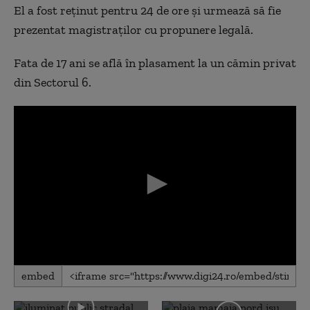
El a fost reţinut pentru 24 de ore şi urmează să fie
prezentat magistraţilor cu propunere legală.
Fata de 17 ani se află în plasament la un cămin privat
din Sectorul 6.
0
embed
seconds
of
0