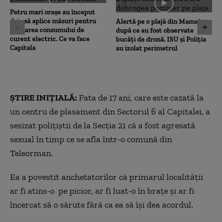
seconds
Patru mari orașe au început
deja să aplice măsuri pentru
Alertă pe o plajă din Mamaia,
limitarea consumului de
după ce au fost observate
curent electric. Ce va face
bucăți de dronă. ISU și Poliția
Capitala
au izolat perimetrul
ȘTIRE INIȚIALĂ:
Fata de 17 ani, care este cazată la
un centru de plasament din Sectorul 6 al Capitalei, a
sesizat polițiștii de la Secția 21 că a fost agresată
sexual în timp ce se afla într-o comună din
Teleorman.
Ea a povestit anchetatorilor că primarul localității
ar fi atins-o pe picior, ar fi luat-o în brațe și ar fi
încercat să o sărute fără ca ea să își dea acordul.