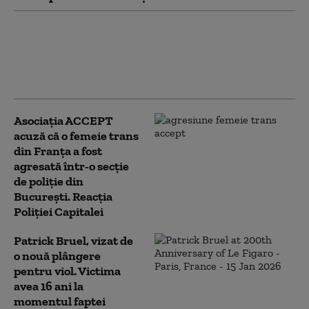
Oameni evacuați din cauza unei
scurgeri la un vagon care
transportă motorină. Trenul e
staționat lângă halta Rădoieşti
Asociația ACCEPT
acuză că o femeie trans
din Franța a fost
agresată într-o secție
de poliție din
București. Reacția
Poliției Capitalei
Patrick Bruel, vizat de
o nouă plângere
pentru viol. Victima
avea 16 ani la
momentul faptei