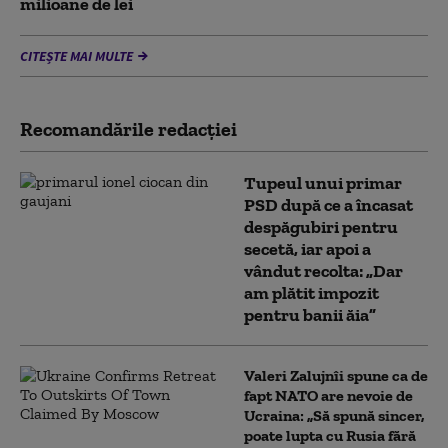
milioane de lei
CITEȘTE MAI MULTE
Recomandările redacţiei
Tupeul unui primar
PSD după ce a încasat
despăgubiri pentru
secetă, iar apoi a
vândut recolta: „Dar
am plătit impozit
pentru banii ăia”
Valeri Zalujnîi spune ca de
fapt NATO are nevoie de
Ucraina: „Să spună sincer,
poate lupta cu Rusia fără