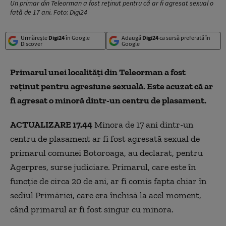
Un primar din Teleorman a fost reținut pentru că ar fi agresat sexual o
fată de 17 ani. Foto: Digi24
Urmărește
Digi24
în Google
Adaugă
Digi24
ca sursă preferată în
Discover
Google
Primarul unei localități din Teleorman a fost
reținut pentru agresiune sexuală. Este acuzat că ar
fi agresat o minoră dintr-un centru de plasament.
ACTUALIZARE 17.44
Minora de 17 ani dintr-un
centru de plasament ar fi fost agresată sexual de
primarul comunei Botoroaga, au declarat, pentru
Agerpres, surse judiciare. Primarul, care este în
funcţie de circa 20 de ani, ar fi comis fapta chiar în
sediul Primăriei, care era închisă la acel moment,
când primarul ar fi fost singur cu minora.