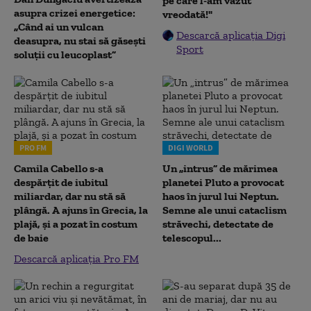
pe care l-am văzut
asupra crizei energetice:
vreodată!"
„Când ai un vulcan
Descarcă aplicația Digi
deasupra, nu stai să găsești
Sport
soluții cu leucoplast”
PRO FM
DIGI WORLD
Camila Cabello s-a
Un „intrus” de mărimea
despărțit de iubitul
planetei Pluto a provocat
miliardar, dar nu stă să
haos în jurul lui Neptun.
plângă. A ajuns în Grecia, la
Semne ale unui cataclism
plajă, și a pozat în costum
străvechi, detectate de
de baie
telescopul...
Descarcă aplicația Pro FM