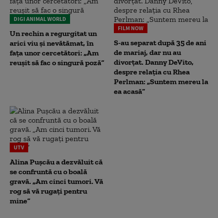
DIGI ANIMAL WORLD
FILM NOW
Un rechin a regurgitat un
S-au separat după 35 de ani
arici viu și nevătămat, în
de mariaj, dar nu au
fața unor cercetători: „Am
divorțat. Danny DeVito,
reușit să fac o singură poză”
despre relația cu Rhea
Perlman: „Suntem mereu la
ea acasă”
UTV
Alina Pușcău a dezvăluit că
se confruntă cu o boală
gravă. „Am cinci tumori. Vă
rog să vă rugați pentru
mine”