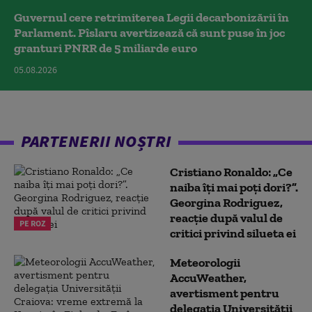
Guvernul cere retrimiterea Legii decarbonizării în
Parlament. Pîslaru avertizează că sunt puse în joc
granturi PNRR de 5 miliarde euro
05.08.2026
PARTENERII NOȘTRI
Cristiano Ronaldo: „Ce
naiba îți mai poți dori?”.
Georgina Rodriguez,
reacție după valul de
PE ROZ
critici privind silueta ei
Meteorologii
AccuWeather,
avertisment pentru
delegația Universității