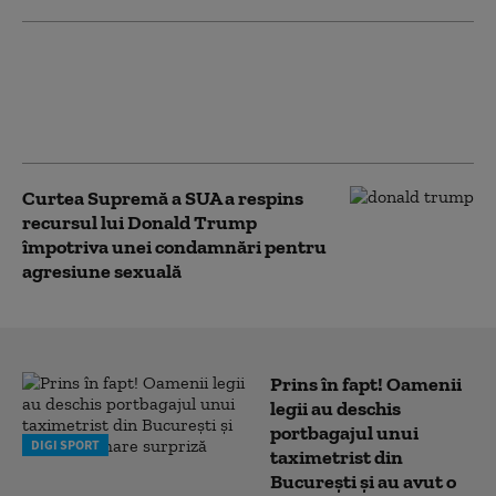
Percheziții în Bucureşti și alte 5
județe într-un dosar privind furtul
a 10 tone de combustibil din
vagoane-cisternă
Curtea Supremă a SUA a respins
recursul lui Donald Trump
împotriva unei condamnări pentru
agresiune sexuală
Prins în fapt! Oamenii
legii au deschis
portbagajul unui
DIGI SPORT
taximetrist din
București și au avut o