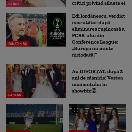
critici privind silueta ei
PE ROZ
Edi Iordănescu, verdict
necruțător după
eliminarea rușinoasă a
FCSB-ului din
Conference League:
FANATIK.RO
„Europa nu minte
niciodată!”
Au DIVORȚAT, după 2
ani de căsnicie! Vestea
momentului în
showbiz😮
CANCAN