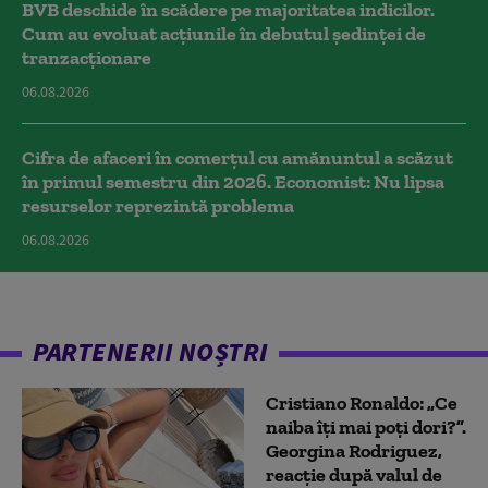
BVB deschide în scădere pe majoritatea indicilor.
Cum au evoluat acțiunile în debutul ședinței de
tranzacționare
06.08.2026
Cifra de afaceri în comerțul cu amănuntul a scăzut
în primul semestru din 2026. Economist: Nu lipsa
resurselor reprezintă problema
06.08.2026
PARTENERII NOȘTRI
Cristiano Ronaldo: „Ce
naiba îți mai poți dori?”.
Georgina Rodriguez,
reacție după valul de