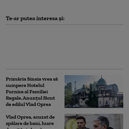
Te-ar putea interesa și:
Vânt cu rafale de 110-
130 km/h în Sinaia: zeci
de arbori, stâlpi căzuți
și echipe de intervenție
mobilizate
Primăria Sinaia vrea să
cumpere Hotelul
Furnica al Familiei
Regale. Anunțul făcut
de edilul Vlad Oprea
Vlad Oprea, acuzat de
spălare de bani, luare