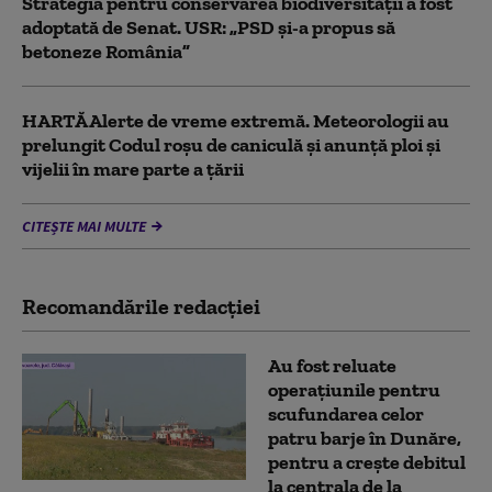
Strategia pentru conservarea biodiversității a fost
adoptată de Senat. USR: „PSD și-a propus să
betoneze România”
HARTĂ Alerte de vreme extremă. Meteorologii au
prelungit Codul roșu de caniculă și anunță ploi și
vijelii în mare parte a țării
CITEȘTE MAI MULTE
Recomandările redacţiei
Au fost reluate
operațiunile pentru
scufundarea celor
patru barje în Dunăre,
pentru a crește debitul
la centrala de la