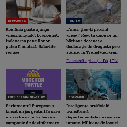
NEWSWEEK
DIGI FM
România poate ajunge
„Anna, ţine-ţi prostul
vineri în „junk”. Economist:
acasă!" Reacţii după ce un
Indexarea pensiilor ar
bărbat a desenat o
putea fi anulată. Salariile,
declaraţie de dragoste pe o
reduse
stâncă, în Transfăgărăşan
Descarcă aplicația Digi FM
EDITIADEDIMINEATA.RO
ADEVARUL
Parlamentul European a
Inteligența artificială
lansat un joc gratuit în care
transformă
utilizatorii controlează o
departamentele de resurse
campanie de dezinformare
umane. Milioane de locuri