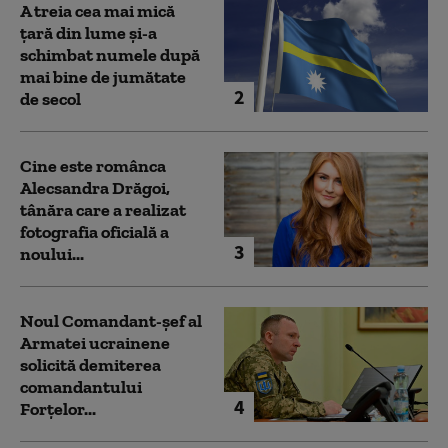
A treia cea mai mică
țară din lume și-a
schimbat numele după
mai bine de jumătate
2
de secol
Cine este românca
Alecsandra Drăgoi,
tânăra care a realizat
fotografia oficială a
3
noului...
Noul Comandant-șef al
Armatei ucrainene
solicită demiterea
comandantului
4
Forțelor...