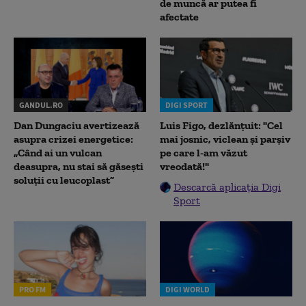
de muncă ar putea fi
afectate
GANDUL.RO
DIGI SPORT
Dan Dungaciu avertizează
Luis Figo, dezlănțuit: "Cel
asupra crizei energetice:
mai josnic, viclean și parșiv
„Când ai un vulcan
pe care l-am văzut
deasupra, nu stai să găsești
vreodată!"
soluții cu leucoplast”
Descarcă aplicația Digi
Sport
PRO FM
DIGI WORLD