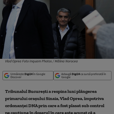
Vlad Oprea Foto Inquam Photos / Mălina Norocea
Urmărește
Digi24
în Google
Adaugă
Digi24
ca sursă preferată în
Discover
Google
Tribunalul Bucureşti a respins luni plângerea
primarului oraşului Sinaia, Vlad Oprea, împotriva
ordonanţei DNA prin care a fost plasat sub control
pe cauţiune în dosarul în care este acuzat că a