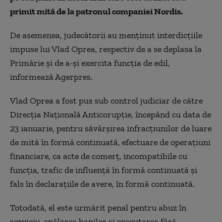
primit mită de la patronul companiei Nordis.
De asemenea, judecătorii au menţinut interdicţiile
impuse lui Vlad Oprea, respectiv de a se deplasa la
Primărie şi de a-şi exercita funcţia de edil,
informează Agerpres.
Vlad Oprea a fost pus sub control judiciar de către
Direcţia Naţională Anticorupţie, începând cu data de
23 ianuarie, pentru săvârşirea infracţiunilor de luare
de mită în formă continuată, efectuare de operaţiuni
financiare, ca acte de comerţ, incompatibile cu
funcţia, trafic de influenţă în formă continuată şi
fals în declaraţiile de avere, în formă continuată.
Totodată, el este urmărit penal pentru abuz în
serviciu, spălarea banilor şi executarea fără