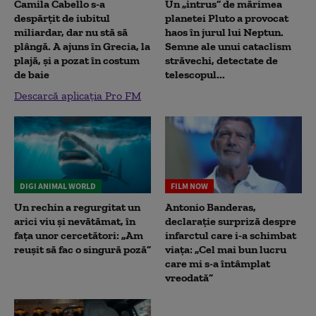
Camila Cabello s-a
Un „intrus” de mărimea
despărțit de iubitul
planetei Pluto a provocat
miliardar, dar nu stă să
haos în jurul lui Neptun.
plângă. A ajuns în Grecia, la
Semne ale unui cataclism
plajă, și a pozat în costum
străvechi, detectate de
de baie
telescopul...
Descarcă aplicația Pro FM
DIGI ANIMAL WORLD
FILM NOW
Un rechin a regurgitat un
Antonio Banderas,
arici viu și nevătămat, în
declarație surpriză despre
fața unor cercetători: „Am
infarctul care i-a schimbat
reușit să fac o singură poză”
viața: „Cel mai bun lucru
care mi s-a întâmplat
vreodată”