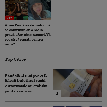
UTV
Alina Pușcău a dezvăluit că
se confruntă cu o boală
gravă. „Am cinci tumori. Vă
rog să vă rugați pentru
mine”
Top Citite
Până când mai poate fi
folosit buletinul vechi.
Autoritățile au stabilit
pentru cine se...
1