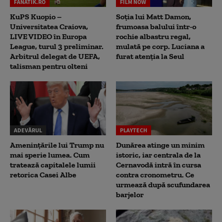
FANATIK.RO
FILM NOW
KuPS Kuopio –
Soția lui Matt Damon,
Universitatea Craiova,
frumoasa balului într-o
LIVE VIDEO în Europa
rochie albastru regal,
League, turul 3 preliminar.
mulată pe corp. Luciana a
Arbitrul delegat de UEFA,
furat atenția la Seul
talisman pentru olteni
ADEVĂRUL
PLAYTECH
Amenințările lui Trump nu
Dunărea atinge un minim
mai sperie lumea. Cum
istoric, iar centrala de la
tratează capitalele lumii
Cernavodă intră în cursa
retorica Casei Albe
contra cronometru. Ce
urmează după scufundarea
barjelor