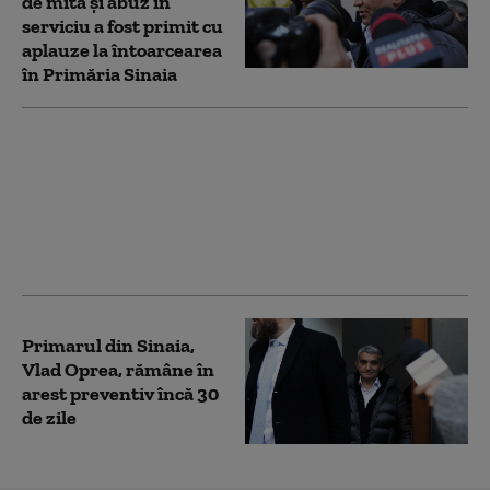
de mită și abuz în
serviciu a fost primit cu
aplauze la întoarcearea
în Primăria Sinaia
Vlad Oprea își reia
funcția de primar al
orașului Sinaia.
Liberalul a fost în arest,
fiind anchetat pentru
fapte de corupție
Primarul din Sinaia,
Vlad Oprea, rămâne în
arest preventiv încă 30
de zile