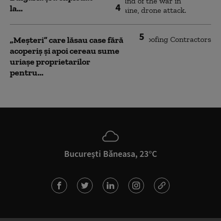
4
la...
5
„Meșteri” care lăsau case fără
acoperiș și apoi cereau sume
uriașe proprietarilor
pentru...
București Băneasa, 23°C