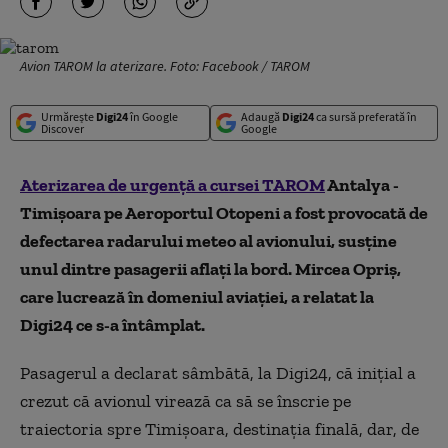
Avion TAROM la aterizare. Foto: Facebook / TAROM
Urmărește
Digi24
în Google
Adaugă
Digi24
ca sursă preferată în
Discover
Google
Aterizarea de urgență a cursei TAROM
Antalya -
Timișoara pe Aeroportul Otopeni a fost provocată de
defectarea radarului meteo al avionului, susține
unul dintre pasagerii aflați la bord. Mircea Opriș,
care lucrează în domeniul aviației, a relatat la
Digi24 ce s-a întâmplat.
Pasagerul a declarat sâmbătă, la Digi24, că inițial a
crezut că avionul virează ca să se înscrie pe
traiectoria spre Timișoara, destinația finală, dar, de