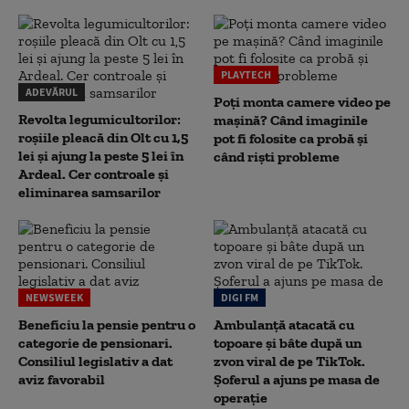
PLAYTECH
ADEVĂRUL
Poți monta camere video pe
Revolta legumicultorilor:
mașină? Când imaginile
roșiile pleacă din Olt cu 1,5
pot fi folosite ca probă și
lei și ajung la peste 5 lei în
când riști probleme
Ardeal. Cer controale și
eliminarea samsarilor
NEWSWEEK
DIGI FM
Beneficiu la pensie pentru o
Ambulanță atacată cu
categorie de pensionari.
topoare și bâte după un
Consiliul legislativ a dat
zvon viral de pe TikTok.
aviz favorabil
Șoferul a ajuns pe masa de
operație