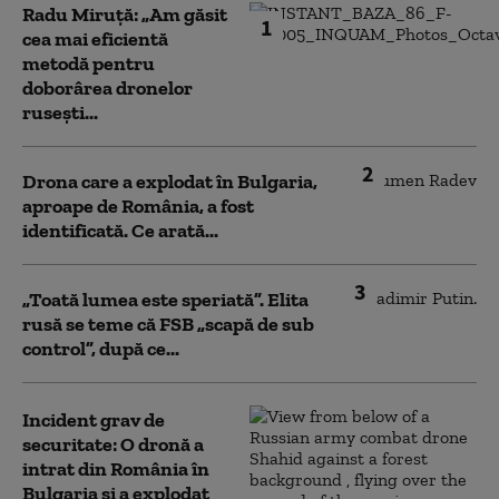
Radu Miruță: „Am găsit
1
cea mai eficientă
metodă pentru
doborârea dronelor
rusești...
2
Drona care a explodat în Bulgaria,
aproape de România, a fost
identificată. Ce arată...
3
„Toată lumea este speriată”. Elita
rusă se teme că FSB „scapă de sub
control”, după ce...
Incident grav de
securitate: O dronă a
intrat din România în
Bulgaria şi a explodat