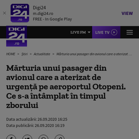
Digi24
VIEW
m.digi24.ro
FREE - In Google Play
LIVE TV
LIVE FM
HOME
Știri
Actualitate
Mărturia unui pasager din avionul care a aterizat de urgență pe aeroportul Otopeni. Ce s-a întâmplat în timpul zborului
Mărturia unui pasager din
avionul care a aterizat de
urgență pe aeroportul Otopeni.
Ce s-a întâmplat în timpul
zborului
Data actualizării:
26.09.2020 16:25
Data publicării:
26.09.2020 16:19