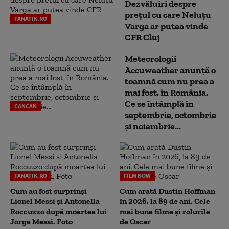
Dezvăluiri despre
prețul cu care Neluțu
FANATIK.RO
Varga ar putea vinde
CFR Cluj
Meteorologii
Accuweather anunță o
toamnă cum nu prea a
mai fost, în România.
Ce se întâmplă în
CANCAN
septembrie, octombrie
și noiembrie...
FANATIK.RO
FILM NOW
Cum au fost surprinși
Cum arată Dustin Hoffman
Lionel Messi și Antonella
în 2026, la 89 de ani. Cele
Roccuzzo după moartea lui
mai bune filme și rolurile
Jorge Messi. Foto
de Oscar