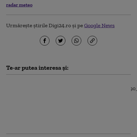
radar meteo
Urmărește știrile Digi24.ro și pe
Google News
Te-ar putea interesa și:
Controale la peste
1.800 de avioane
Boeing 737 MAX din
toată lumea. TAROM
își îmbogățește flota cu
patru aeronave de
acest tip