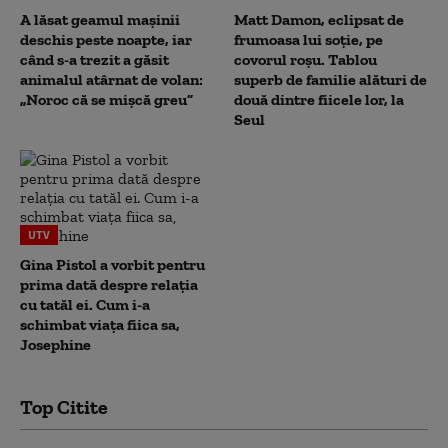
A lăsat geamul mașinii
Matt Damon, eclipsat de
deschis peste noapte, iar
frumoasa lui soție, pe
când s-a trezit a găsit
covorul roșu. Tablou
animalul atârnat de volan:
superb de familie alături de
„Noroc că se mișcă greu”
două dintre fiicele lor, la
Seul
UTV
Gina Pistol a vorbit pentru
prima dată despre relația
cu tatăl ei. Cum i-a
schimbat viața fiica sa,
Josephine
Top Citite