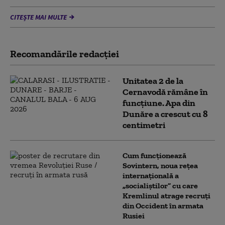
CITEȘTE MAI MULTE
Recomandările redacţiei
Unitatea 2 de la
Cernavodă rămâne în
funcțiune. Apa din
Dunăre a crescut cu 8
centimetri
Cum funcționează
Sovintern, noua rețea
internațională a
„socialiștilor” cu care
Kremlinul atrage recruți
din Occident în armata
Rusiei