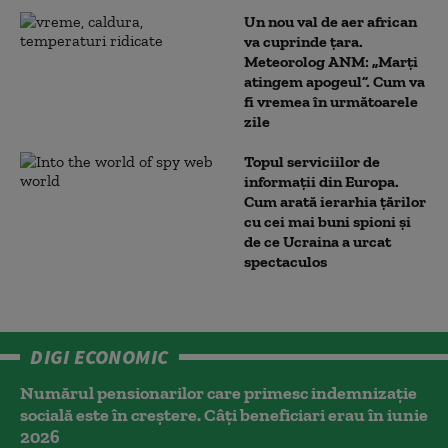
Un nou val de aer african
va cuprinde țara.
Meteorolog ANM: „Marți
atingem apogeul”. Cum va
fi vremea în următoarele
zile
Topul serviciilor de
informații din Europa.
Cum arată ierarhia țărilor
cu cei mai buni spioni și
de ce Ucraina a urcat
spectaculos
DIGI ECONOMIC
Numărul pensionarilor care primesc indemnizaţie
socială este în creștere. Câți beneficiari erau în iunie
2026