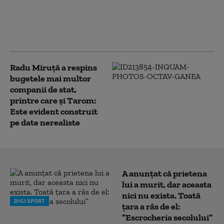
financiare asumate în
planul de
restructurare au fost
ratate
Radu Miruţă a respins
bugetele mai multor
companii de stat,
printre care şi Tarom:
Este evident construit
pe date nerealiste
A anunțat că prietena
lui a murit, dar aceasta
nici nu exista. Toată
DIGI SPORT
țara a râs de el:
”Escrocheria secolului”