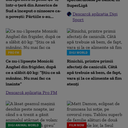
într-o țară din America de
SuperLigă
Sud a început o ninsoare ca-
Descarcă aplicația Digi
n povești: Pârtiile s-au...
Sport
PRO FM
DIGI WORLD
Ce nu-i lipsește Monicăi
Rinichii, printre primii
Anghel din frigider, după
afectați de caniculă. Câtă
ce a slăbit 40 kg: “Știu ce să
apă trebuie să bem, de fapt,
mănânc. Nu mai fac ca
vara și la ce alimente să fim
înainte”
atenți
Descarcă aplicația Pro FM
DIGI ANIMAL WORLD
FILM NOW