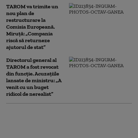
TAROM va trimite un
nou plan de
restructurare la
Comisia Europeană.
Miruță: „Compania
riscă să returneze
ajutorul de stat”
Directorul general al
TAROM a fost revocat
din funcție. Acuzațiile
lansate de ministru: „A
venit cu un buget
ridicol de nerealist”
Sindicatul Tarom
solicită demiterea
Consiliului de
Administraţie: Țintele