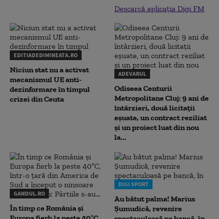
Descarcă aplicația Digi FM
EDITIADEDIMINEATA.RO
Niciun stat nu a activat
ADEVARUL
mecanismul UE anti-
Odiseea Centurii
dezinformare în timpul
Metropolitane Cluj: 9 ani de
crizei din Ceuta
întârzieri, două licitații
eșuate, un contract reziliat
și un proiect luat din nou
la...
DIGI SPORT
GANDUL.RO
Au bătut palma! Marius
În timp ce România și
Șumudică, revenire
Europa fierb la peste 40°C,
spectaculoasă pe bancă, în