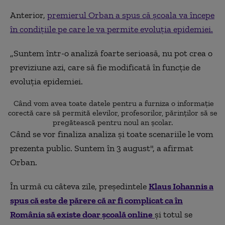
Anterior,
premierul Orban a spus că școala va începe
în condițiile pe care le va permite evoluția epidemiei.
„Suntem într-o analiză foarte serioasă, nu pot crea o
previziune azi, care să fie modificată în funcție de
evoluția epidemiei.
Când vom avea toate datele pentru a furniza o informație
corectă care să permită elevilor, profesorilor, părinților să se
pregătească pentru noul an școlar.
Când se vor finaliza analiza și toate scenariile le vom
prezenta public. Suntem în 3 august", a afirmat
Orban.
În urmă cu câteva zile, președintele
Klaus Iohannis a
spus că este de părere că ar fi complicat ca în
România să existe doar școală online
și totul se