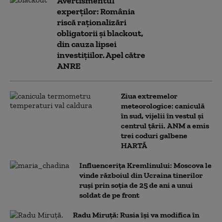
Avertismentul
experților: România
riscă raționalizări
obligatorii și blackout,
din cauza lipsei
investițiilor. Apel către
ANRE
Ziua extremelor
meteorologice: caniculă
în sud, vijelii în vestul și
centrul țării. ANM a emis
trei coduri galbene
HARTĂ
Influencerița Kremlinului: Moscova le
vinde războiul din Ucraina tinerilor
ruși prin soția de 25 de ani a unui
soldat de pe front
Radu Miruță: Rusia își va modifica în