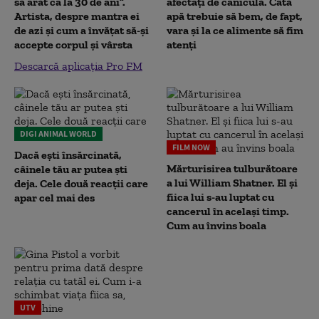
să arăt ca la 30 de ani”.
afectați de caniculă. Câtă
Artista, despre mantra ei
apă trebuie să bem, de fapt,
de azi și cum a învățat să-și
vara și la ce alimente să fim
accepte corpul și vârsta
atenți
Descarcă aplicația Pro FM
DIGI ANIMAL WORLD
FILM NOW
Dacă ești însărcinată,
Mărturisirea tulburătoare
câinele tău ar putea ști
a lui William Shatner. El și
deja. Cele două reacții care
fiica lui s-au luptat cu
apar cel mai des
cancerul în același timp.
Cum au învins boala
UTV