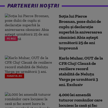
PARTENERII NOȘTRI
Soția lui Pierce
Brosnan, poze dulci de
cuplu și declarație
superbă la aniversarea
căsniciei: Abia aștept
PE ROZ
următorii 25 de ani
împreună
Karlo Muhar, OUT de la
CFR Cluj! Clauză de
reziliere record
stabilită de Neluțu
FANATIK.RO
Varga pe următorii 3
ani. Exclusiv
4.000 lei amendă
tuturor românilor care
locuiesc la casă și fac