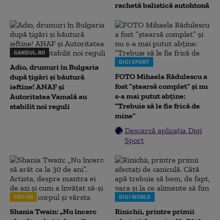
rachetă balistică autohtonă
GANDUL.RO
DIGI SPORT
Adio, drumuri în Bulgaria
FOTO Mihaela Rădulescu a
după țigări și băutură
fost ”ștearsă complet” și nu
ieftine! ANAF și
s-a mai putut abține:
Autoritatea Vamală au
”Trebuie să le fie frică de
stabilit noi reguli
mine”
Descarcă aplicația Digi
Sport
PRO FM
DIGI WORLD
Shania Twain: „Nu încerc
Rinichii, printre primii