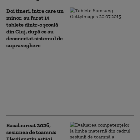
Doi tineri, între care un
minor, au furat 14
tablete dintr-o şcoală
din Cluj, după ce au
deconectat sistemul de
supraveghere
Bacalaureat 2026,
sesiunea de toamnă:
Încep probele de
competențe într-o
limbă de circulație
internațională. Cum se
desfășoară examenul
Bacalaureat 2026,
sesiunea de toamnă:
Elevii susțin astăzi