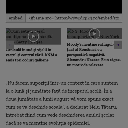
0
embed
seconds
of
0
seconds
Moody's menține ratingul de
țară al României, cu
Caniculă în sud și vijelii în
perspectivă negativă.
vestul și centrul țării. ANM a
Alexandru Nazare: E un răgaz,
emis trei coduri galbene
nu motiv de relaxare
„Nu facem supoziții într-un context în care suntem
la o lună și jumătate față de începutul școlii. În a
doua jumătate a lunii august vă vom spune exact
cum se va deschide școala”, a declarat Nelu Tătaru,
întrebat fiind cum vede deschiderea anului școlar
dacă se va menține evoluția epidemiei.