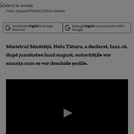
Foto: InquamPhotos/Octav Ganea
Urmărește
Digi24
în Google
Adaugă
Digi24
ca sursă preferată în
Discover
Google
Ministrul Sănătății, Nelu Tătaru, a declarat, luni, că,
după jumătatea lunii august, autoritățile vor
anunța cum se vor deschide școlile.