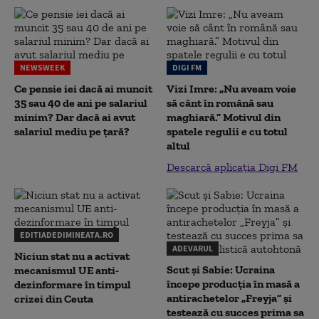
NEWSWEEK
DIGI FM
Ce pensie iei dacă ai muncit
Vizi Imre: „Nu aveam voie
35 sau 40 de ani pe salariul
să cânt în română sau
minim? Dar dacă ai avut
maghiară.” Motivul din
salariul mediu pe țară?
spatele regulii e cu totul
altul
Descarcă aplicația Digi FM
EDITIADEDIMINEATA.RO
ADEVARUL
Niciun stat nu a activat
Scut și Sabie: Ucraina
mecanismul UE anti-
începe producția în masă a
dezinformare în timpul
antirachetelor „Freyja” și
crizei din Ceuta
testează cu succes prima sa