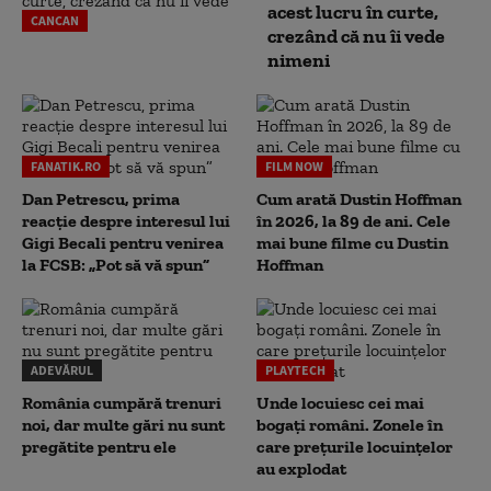
acest lucru în curte,
CANCAN
crezând că nu îi vede
nimeni
FANATIK.RO
FILM NOW
Dan Petrescu, prima
Cum arată Dustin Hoffman
reacție despre interesul lui
în 2026, la 89 de ani. Cele
Gigi Becali pentru venirea
mai bune filme cu Dustin
la FCSB: „Pot să vă spun”
Hoffman
ADEVĂRUL
PLAYTECH
România cumpără trenuri
Unde locuiesc cei mai
noi, dar multe gări nu sunt
bogați români. Zonele în
pregătite pentru ele
care prețurile locuințelor
au explodat