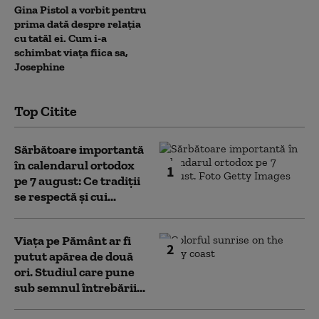
Gina Pistol a vorbit pentru
prima dată despre relația
cu tatăl ei. Cum i-a
schimbat viața fiica sa,
Josephine
Top Citite
Sărbătoare importantă
în calendarul ortodox
1
pe 7 august: Ce tradiții
se respectă și cui...
Viața pe Pământ ar fi
2
putut apărea de două
ori. Studiul care pune
sub semnul întrebării...