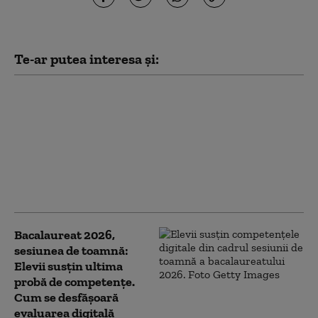
Te-ar putea interesa și:
Bacalaureat 2026,
sesiunea de toamnă:
Peste 33.000 de
candidați susțin
probele scrise. La ce oră
este programat primul
examen
Bacalaureat 2026,
sesiunea de toamnă:
Elevii susțin ultima
probă de competențe.
Cum se desfășoară
evaluarea digitală