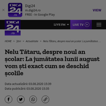
Digi24
VIEW
m.digi24.ro
FREE - In Google Play
LIVE TV
LIVE FM
HOME
Știri
Actualitate
Nelu Tătaru, despre noul an școlar: La jumătatea lunii august vom ști exact cum se deschid școlile
Nelu Tătaru, despre noul an
școlar: La jumătatea lunii august
vom ști exact cum se deschid
școlile
Data actualizării:
03.08.2020 15:39
Data publicării:
03.08.2020 15:35