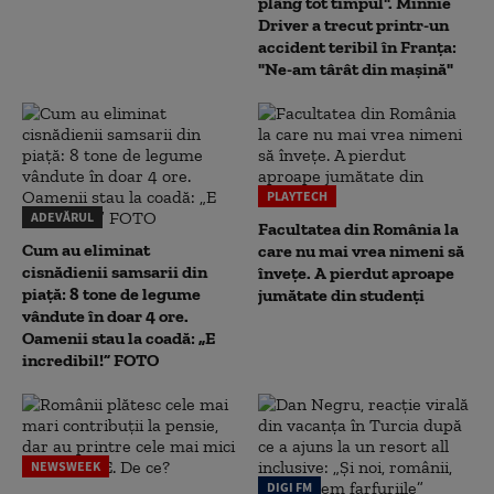
plâng tot timpul". Minnie
Driver a trecut printr-un
accident teribil în Franța:
"Ne-am târât din mașină"
PLAYTECH
ADEVĂRUL
Facultatea din România la
Cum au eliminat
care nu mai vrea nimeni să
cisnădienii samsarii din
înveţe. A pierdut aproape
piață: 8 tone de legume
jumătate din studenţi
vândute în doar 4 ore.
Oamenii stau la coadă: „E
incredibil!” FOTO
NEWSWEEK
DIGI FM