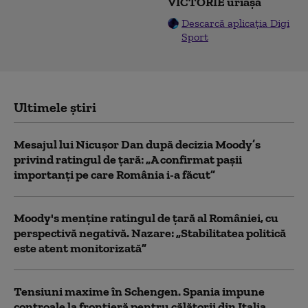
VICTORIE uriașă
Descarcă aplicația Digi
Sport
Ultimele știri
Mesajul lui Nicușor Dan după decizia Moody’s
privind ratingul de țară: „A confirmat pașii
importanți pe care România i-a făcut”
Moody's menține ratingul de țară al României, cu
perspectivă negativă. Nazare: „Stabilitatea politică
este atent monitorizată”
Tensiuni maxime în Schengen. Spania impune
controale la frontieră pentru călătorii din Italia,