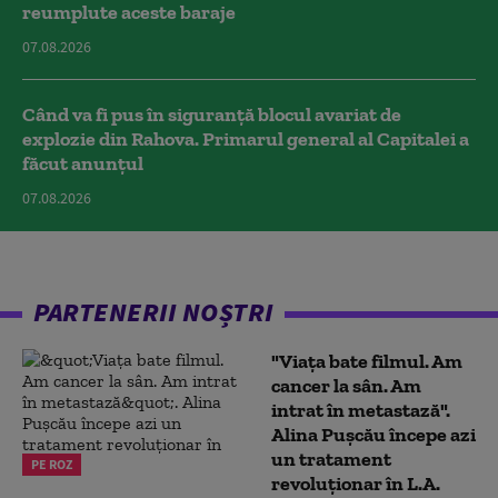
reumplute aceste baraje
07.08.2026
Când va fi pus în siguranță blocul avariat de
explozie din Rahova. Primarul general al Capitalei a
făcut anunțul
07.08.2026
PARTENERII NOȘTRI
"Viața bate filmul. Am
cancer la sân. Am
intrat în metastază".
Alina Pușcău începe azi
un tratament
PE ROZ
revoluționar în L.A.