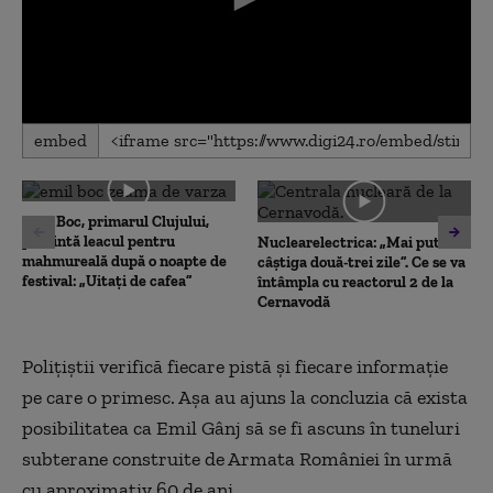
0
embed
seconds
of
0
seconds
Emil Boc, primarul Clujului,
prezintă leacul pentru
Nuclearelectrica: „Mai putem
mahmureală după o noapte de
câștiga două-trei zile”. Ce se va
festival: „Uitați de cafea”
întâmpla cu reactorul 2 de la
Cernavodă
Polițiștii verifică fiecare pistă și fiecare informație
pe care o primesc. Așa au ajuns la concluzia că exista
posibilitatea ca Emil Gânj să se fi ascuns în tuneluri
subterane construite de Armata României în urmă
cu aproximativ 60 de ani.