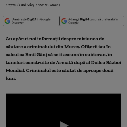
Fugarul Emil Gânj. Foto: IPJ Mureș.
Urmărește
Digi24
în Google
Adaugă
Digi24
ca sursă preferată în
Discover
Google
Au apărut noi informații despre misiunea de
căutare a criminalului din Mureș. Ofițerii iau în
calcul ca Emil Gânj să se fi ascuns în subteran, în
tuneluri construite de Armată după al Doilea Război
Mondial. Criminalul este căutat de aproape două
luni.