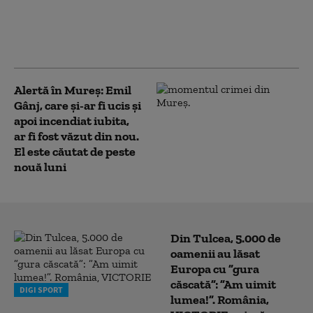
Fratele lui Emil Gânj, bărbatul care şi-a
ucis fosta parteneră şi i-a dat foc, e
acuzat că ameninţă familia victimei
Alertă în Mureș: Emil
Gânj, care și-ar fi ucis și
apoi incendiat iubita,
ar fi fost văzut din nou.
El este căutat de peste
nouă luni
Din Tulcea, 5.000 de
oamenii au lăsat
Europa cu ”gura
căscată”: ”Am uimit
DIGI SPORT
lumea!”. România,