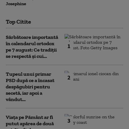
Josephine
Top Citite
Sărbătoare importantă
în calendarul ortodox
1
pe 7 august: Ce tradiții
se respectă și cui...
Tupeul unui primar
2
PSD după ce a încasat
despăgubiri pentru
secetă, iar apoi a
vândut...
Viața pe Pământ ar fi
3
putut apărea de două