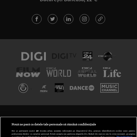
TERMENI ȘI CONDIȚII
POLITICA DE CONFIDENȚIALITATE
Nouă ne pasă ca datele tale personale să rămână confidențiale
Noi și partenerii noștri
30
stocăm și/sau accesăm informații pe dispozitivul dvs., precum identificatorii cookie unici pentru
prelucrarea datelor cu caracter personal. Puteți accepta sau gestiona alegerile dvs. făcând clic mai jos sau în orice moment, pe pagina
ABONARE DIGI TV
cu politica de confidențialitate. Aceste alegeri vor fi raportate partenerilor noștri și nu vă vor afecta navigarea.
Mai multe detalii