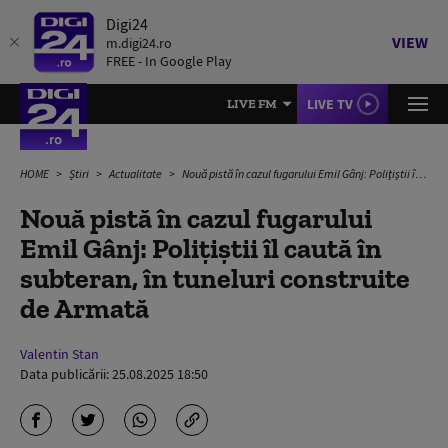
Digi24
VIEW
m.digi24.ro
FREE - In Google Play
LIVE TV
LIVE FM
HOME
Știri
Actualitate
Nouă pistă în cazul fugarului Emil Gânj: Polițiștii îl caută în subteran, în tuneluri construite de Armată
Nouă pistă în cazul fugarului
Emil Gânj: Polițiștii îl caută în
subteran, în tuneluri construite
de Armată
Valentin Stan
Data publicării:
25.08.2025 18:50