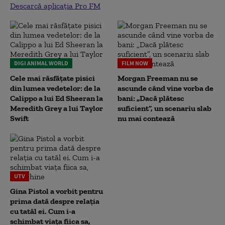
Descarcă aplicația Pro FM
DIGI ANIMAL WORLD
FILM NOW
Cele mai răsfățate pisici
Morgan Freeman nu se
din lumea vedetelor: de la
ascunde când vine vorba de
Calippo a lui Ed Sheeran la
bani: „Dacă plătesc
Meredith Grey a lui Taylor
suficient”, un scenariu slab
Swift
nu mai contează
UTV
Gina Pistol a vorbit pentru
prima dată despre relația
cu tatăl ei. Cum i-a
schimbat viața fiica sa,