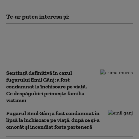
Te-ar putea interesa și:
Obiecte ciudate descoperite pe
mormântul victimei lui Emil Gânj. Poliția
face cercetări pentru profanare de
morminte
Sentință definitivă în cazul
fugarului Emil Gânj: a fost
condamnat la închisoare pe viață.
Ce despăgubiri primește familia
victimei
Fugarul Emil Gânj a fost condamnat în
lipsă la închisoare pe viață, după ce și-a
omorât și incendiat fosta parteneră