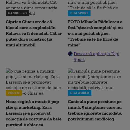
GANDUL.RO
DIGI SPORT
Ciprian Ciucu crede că
FOTO Mihaela Rădulescu a
blocul care a explodat în
fost ”ștearsă complet” și nu
Rahova va fi demolat. Cât ar
s-a mai putut abține:
putea dura construcția
”Trebuie să le fie frică de
unui alt imobil
mine”
Descarcă aplicația Digi
Sport
PRO FM
DIGI WORLD
Noua regină a muzicii pop
Canicula pune presiune pe
știe și marketing. Zara
inimă. 5 simptome care nu
Larsson și-a promovat
trebuie ignorate niciodată,
colecția de costume de baie
potrivit unui cardiolog
purtând-o chiar ea