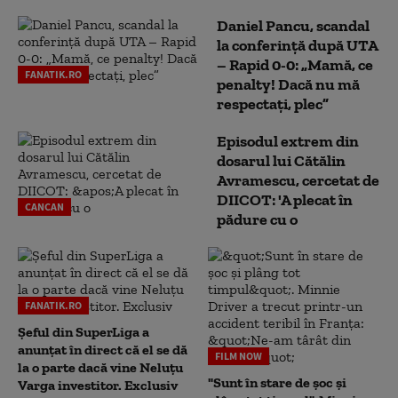
Daniel Pancu, scandal
la conferință după UTA
– Rapid 0-0: „Mamă, ce
FANATIK.RO
penalty! Dacă nu mă
respectați, plec”
Episodul extrem din
dosarul lui Cătălin
Avramescu, cercetat de
DIICOT: 'A plecat în
CANCAN
pădure cu o
FANATIK.RO
Șeful din SuperLiga a
anunțat în direct că el se dă
FILM NOW
la o parte dacă vine Neluțu
"Sunt în stare de șoc și
Varga investitor. Exclusiv