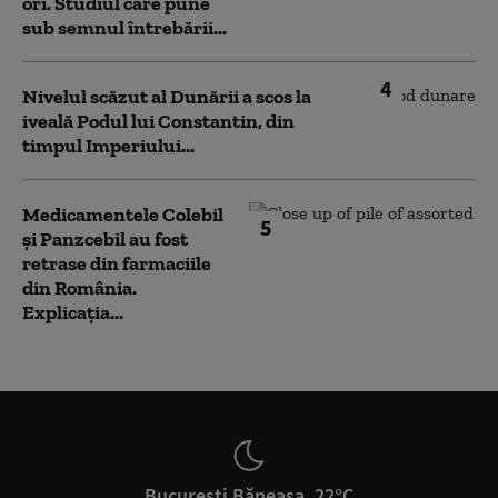
ori. Studiul care pune
sub semnul întrebării...
4
Nivelul scăzut al Dunării a scos la
iveală Podul lui Constantin, din
timpul Imperiului...
Medicamentele Colebil
5
și Panzcebil au fost
retrase din farmaciile
din România.
Explicația...
București Băneasa, 22°C