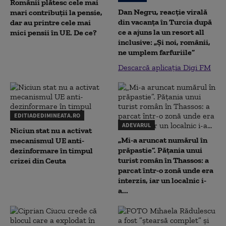
Românii plătesc cele mai
Dan Negru, reacție virală
mari contribuții la pensie,
din vacanța în Turcia după
dar au printre cele mai
ce a ajuns la un resort all
mici pensii în UE. De ce?
inclusive: „Și noi, românii,
ne umplem farfuriile”
Descarcă aplicația Digi FM
EDITIADEDIMINEATA.RO
ADEVARUL
Niciun stat nu a activat
„Mi-a aruncat numărul în
mecanismul UE anti-
prăpastie”. Pățania unui
dezinformare în timpul
turist român în Thassos: a
crizei din Ceuta
parcat într-o zonă unde era
interzis, iar un localnic i-
a...