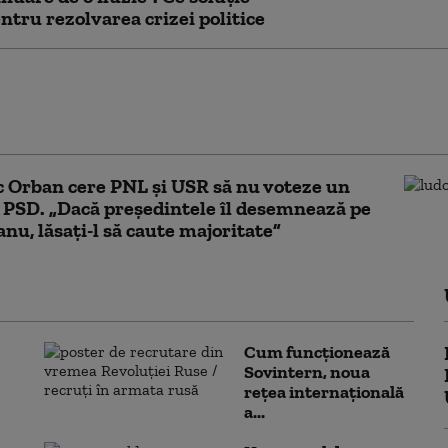
ntru rezolvarea crizei politice
de alertă de la Praid, prelungită din nou.
 în zona Salinei rămâne interzis încă 30 de
 Orban cere PNL și USR să nu voteze un
PSD. „Dacă președintele îl desemnează pe
nu, lăsați-l să caute majoritate”
Cum funcționează
Sovintern, noua
rețea internațională
a...