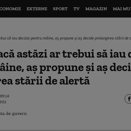
CONOMIE
EXTERNE
SPORT
TV
MAGAZIN
MAI MU
bui să iau decizia pentru mâine, aş propune și aș decide prelungirea stării de 
că astăzi ar trebui să iau 
ine, aş propune și aș dec
ea stării de alertă
 09:14
9:01