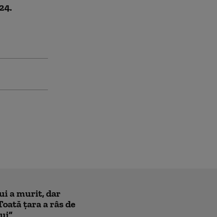
24.
ui a murit, dar
Toată țara a râs de
lui”