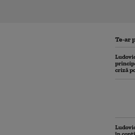
Te-ar p
Ludovic
princip
criză po
Ludovic
UDMR l
Mureşan
Dan
Ludovic
în cont