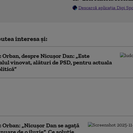
Descarcă aplicația Digi Sp
utea interesa și:
 Orban, despre Nicușor Dan: „Este
alul vinovat, alături de PSD, pentru actuala
litică”
 Orban: Când PNL, USR şi
-au desemnat pe Siegfried
, l-au pus la zid pe Nicuşor
 Orban: „Nicușor Dan se agață
inuare de o iluzie”. Ce soluție