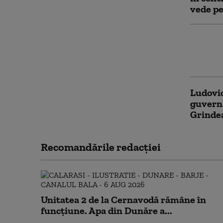
vede pe
Starea 
Accesul
zile
Ludovic
guvern 
Grindea
Recomandările redacţiei
Unitatea 2 de la Cernavodă rămâne în
funcțiune. Apa din Dunăre a...