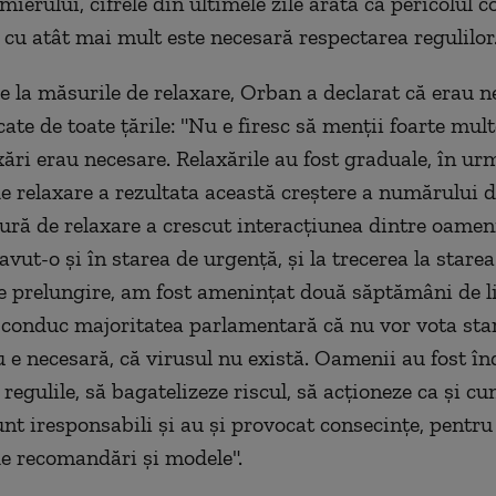
mierului, cifrele din ultimele zile arată că pericolul 
, cu atât mai mult este necesară respectarea regulilor
e la măsurile de relaxare, Orban a declarat că erau n
cate de toate țările: "Nu e firesc să menții foarte multe
xări erau necesare. Relaxările au fost graduale, în ur
e relaxare a rezultata această creștere a numărului d
ură de relaxare a crescut interacțiunea dintre oamen
vut-o și în starea de urgență, și la trecerea la starea
de prelungire, am fost amenințat două săptămâni de li
e conduc majoritatea parlamentară că nu vor vota sta
nu e necesară, că virusul nu există. Oamenii au fost î
regulile, să bagatelizeze riscul, să acționeze ca și c
unt iresponsabili și au și provocat consecințe, pentru
de recomandări și modele".