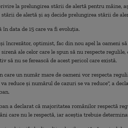
privire la prelungirea stării de alertă pentru mâine, 
stării de alertă şi aş decide prelungirea stării de aler
în data de 15 care va fi evoluţia.
i încrezător, optimist, fac din nou apel la oameni să
 sirenă ale celor care le spun să nu respecte regulile, 
tiv să nu se ferească de acest pericol care există.
n care un număr mare de oameni vor respecta regulile
e va reduce şi numărul de cazuri se va reduce", a decl
ban.
an a declarat că majoritatea românilor respectă regu
ni care nu le respectă, iar aceștia trebuie determinaț