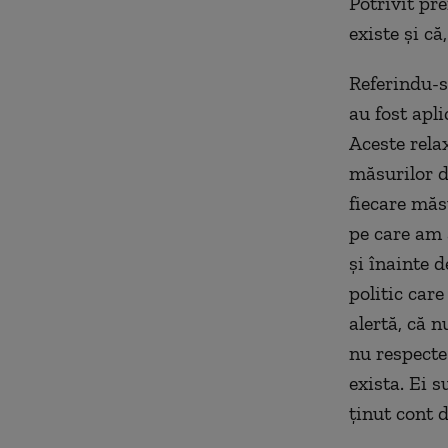
Potrivit pre
existe și că
Referindu-s
au fost apli
Aceste rela
măsurilor d
fiecare măs
pe care am a
și înainte 
politic car
alertă, că 
nu respecte 
exista. Ei s
ținut cont 