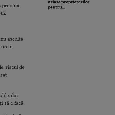
uriașe proprietarilor
aş propune
pentru...
tă.
 nu asculte
care îi
, riscul de
arat
lile, dar
i să o facă.