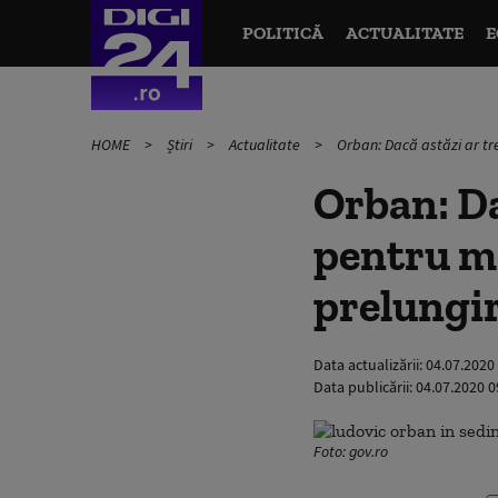
POLITICĂ
ACTUALITATE
E
HOME
Știri
Actualitate
Orban: Dacă astăzi ar tre
Orban: Da
pentru mâ
prelungir
Data actualizării:
04.07.2020
Data publicării:
04.07.2020 0
Foto: gov.ro