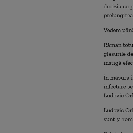
decizia cu 
prelungirea 
Vedem până 
Rămân totuş
glasurile de
instigă efec
În măsura î
infectare s
Ludovic Or
Ludovic Orb
sunt și româ