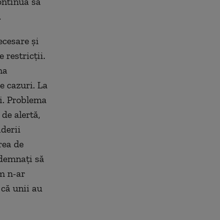
continuă să
.
ecesare și
 restricții.
ma
e cazuri. La
i. Problema
 de alertă,
derii
rea de
ndemnați să
um n-ar
 că unii au