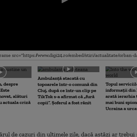
me
Ambulanţă atacată cu
, despre
Topul serviciil
topoarele într-o comună din
„Este
informații di
Cluj, după ce într-un clip pe
novat, alături
arată ierarhia 
TikTok s-a afirmat că „fură
u actuala criză
mai buni spioni
copii”. Șoferul a fost rănit
Ucraina a urca
ul de cazuri din ultimele zile, dacă astăzi ar trebui 