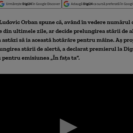
Urmărește
Digi24
în Google Discover
Adaugă
Digi24
ca sursă preferată în Googl
Ludovic Orban spune că, având în vedere numărul 
e din ultimele zile, ar decide prelungirea stării de a
a astăzi să ia această hotărâre pentru mâine. Aș pro
ungirea stării de alertă, a declarat premierul la Digi
 pentru emisiunea „În fața ta”.