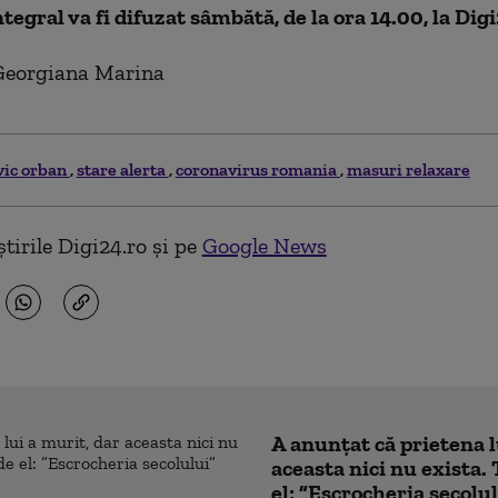
ntegral va fi difuzat sâmbătă, de la ora 14.00, la Digi
Georgiana Marina
vic orban
stare alerta
coronavirus romania
masuri relaxare
tirile Digi24.ro și pe
Google News
A anunțat că prietena l
aceasta nici nu exista. 
el: ”Escrocheria secolu