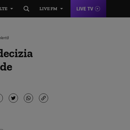
LIVE TV
LTE
LIVE FM
alertă
decizia
ide