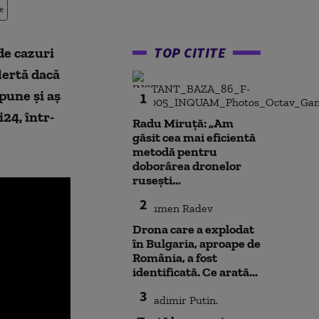
e
TOP CITITE
de cazuri
lertă dacă
pune și aș
1
24, într-
Radu Miruță: „Am
găsit cea mai eficientă
metodă pentru
doborârea dronelor
rusești...
2
Drona care a explodat
în Bulgaria, aproape de
România, a fost
identificată. Ce arată...
3