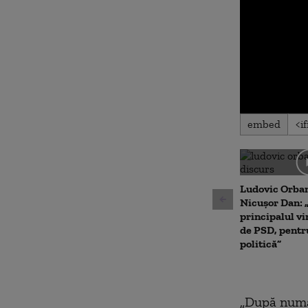
0
embed
seconds
of
0
seconds
Volu
90%
Ludovic Orban
Nicușor Dan: 
principalul vi
de PSD, pentr
politică”
„După număr