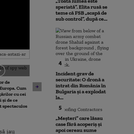
„Toată lumea este
speriată”. Elita rusă se
teme că FSB „scapă de
sub control”, după ce...
4
Incident grav de
Alexandru Nazare
securitate: O dronă a
or de
avertizează că „riscurile
intrat din România în
n Europa. Cum
rămân ridicate” după
Bulgaria şi a explodat
Când se vor ved
țărilor cu cei
rapoartele Fitch și Moody’s:
la...
scufundării bar
 și de ce
„Nu a fost o perioadă simplă”
Dunăre, pentru
t spectaculos
5
centralei de l
„Meșteri” care lăsau
case fără acoperiș și
apoi cereau sume
să iau