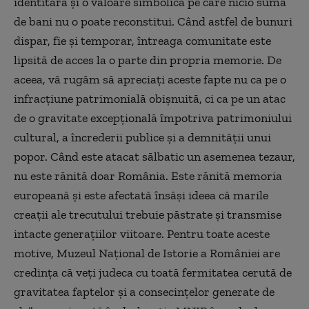
identitară şi o valoare simbolică pe care nicio sumă
de bani nu o poate reconstitui. Când astfel de bunuri
dispar, fie şi temporar, întreaga comunitate este
lipsită de acces la o parte din propria memorie. De
aceea, vă rugăm să apreciaţi aceste fapte nu ca pe o
infracţiune patrimonială obişnuită, ci ca pe un atac
de o gravitate excepţională împotriva patrimoniului
cultural, a încrederii publice şi a demnităţii unui
popor. Când este atacat sălbatic un asemenea tezaur,
nu este rănită doar România. Este rănită memoria
europeană şi este afectată însăşi ideea că marile
creaţii ale trecutului trebuie păstrate şi transmise
intacte generaţiilor viitoare. Pentru toate aceste
motive, Muzeul Naţional de Istorie a României are
credinţa că veţi judeca cu toată fermitatea cerută de
gravitatea faptelor şi a consecinţelor generate de