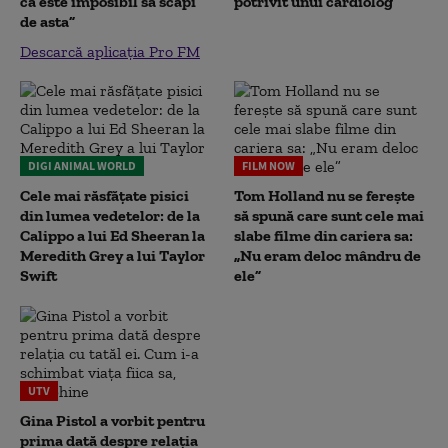
că este imposibil să scapi
potrivit unui cardiolog
de asta”
Descarcă aplicația Pro FM
DIGI ANIMAL WORLD
FILM NOW
Cele mai răsfățate pisici
Tom Holland nu se ferește
din lumea vedetelor: de la
să spună care sunt cele mai
Calippo a lui Ed Sheeran la
slabe filme din cariera sa:
Meredith Grey a lui Taylor
„Nu eram deloc mândru de
Swift
ele”
UTV
Gina Pistol a vorbit pentru
prima dată despre relația