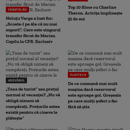
Top 10 filme cu Charlize
FANATIK.RO
Theron. Actrița împlinește
Neluțu Varga a luat foc:
51 de ani
„Scoate-l pe ăla că nu mai
suport!”. Care este singurul
transfer făcut de Marian
Copilu la CFR. Exclusiv
PLAYTECH
ADEVĂRUL
De ce consumă mai mult
„Taxa de turist” sau prețul
mașina dacă rezervorul
normal al vacanței? „Nu vă
este aproape gol. Greșeala
obligă nimeni să
pe care mulți șoferi o fac
cumpărați. Prețurile astea
fără să știe
există pentru că cineva le
plătește”