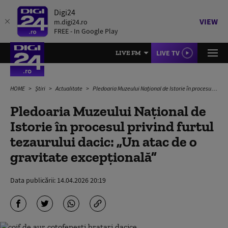
Digi24
VIEW
m.digi24.ro
FREE - In Google Play
LIVE TV
LIVE FM
HOME
Știri
Actualitate
Pledoaria Muzeului Național de Istorie în procesul privind furtul tezaurului dacic: „Un atac de o gravitate excepţională”
Pledoaria Muzeului Național de
Istorie în procesul privind furtul
tezaurului dacic: „Un atac de o
gravitate excepţională”
Data publicării:
14.04.2026 20:19