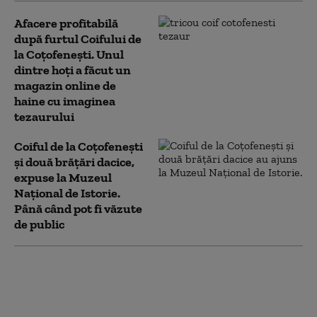
Afacere profitabilă
după furtul Coifului de
la Coțofenești. Unul
dintre hoți a făcut un
magazin online de
haine cu imaginea
tezaurului
Coiful de la Coțofenești
și două brățări dacice,
expuse la Muzeul
Național de Istorie.
Până când pot fi văzute
de public
Coiful de la Coţofeneşti şi
cele două brăţări de aur,
recuperate după furt, vor
fi expuse publicului la