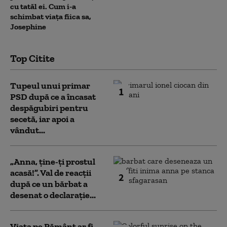
cu tatăl ei. Cum i-a
schimbat viața fiica sa,
Josephine
Top Citite
Tupeul unui primar
1
PSD după ce a încasat
despăgubiri pentru
secetă, iar apoi a
vândut...
„Anna, ţine-ţi prostul
acasă!”. Val de reacții
2
după ce un bărbat a
desenat o declarație...
Viața pe Pământ ar fi