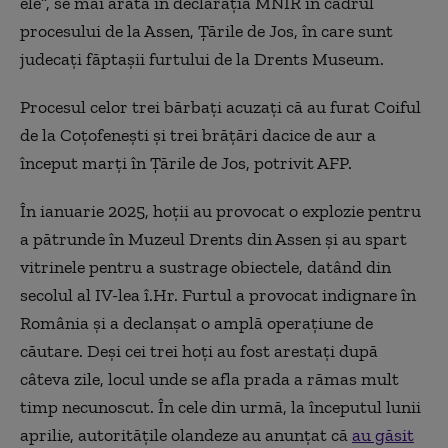
ele”, se mai arată în declaraţia MNIR în cadrul
procesului de la Assen, Ţările de Jos, în care sunt
judecaţi făptaşii furtului de la Drents Museum.
Procesul celor trei bărbaţi acuzaţi că au furat Coiful
de la Coţofeneşti şi trei brăţări dacice de aur a
început marţi în Ţările de Jos, potrivit AFP.
În ianuarie 2025, hoţii au provocat o explozie pentru
a pătrunde în Muzeul Drents din Assen şi au spart
vitrinele pentru a sustrage obiectele, datând din
secolul al IV-lea î.Hr.
Furtul a provocat indignare în
România şi a declanşat o amplă operaţiune de
căutare. Deşi cei trei hoţi au fost arestaţi după
câteva zile, locul unde se afla prada a rămas mult
timp necunoscut. În cele din urmă, la începutul lunii
aprilie, autorităţile olandeze au anunţat că
au găsit