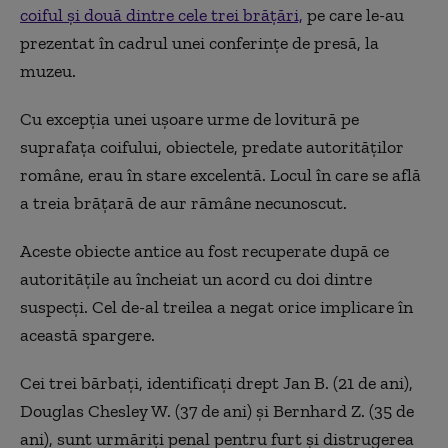
coiful şi două dintre cele trei brăţări,
pe care le-au
prezentat în cadrul unei conferinţe de presă, la
muzeu.
Cu excepţia unei uşoare urme de lovitură pe
suprafaţa coifului, obiectele, predate autorităţilor
române, erau în stare excelentă. Locul în care se află
a treia brăţară de aur rămâne necunoscut.
Aceste obiecte antice au fost recuperate după ce
autorităţile au încheiat un acord cu doi dintre
suspecţi. Cel de-al treilea a negat orice implicare în
această spargere.
Cei trei bărbaţi, identificaţi drept Jan B. (21 de ani),
Douglas Chesley W. (37 de ani) şi Bernhard Z. (35 de
ani), sunt urmăriţi penal pentru furt şi distrugerea