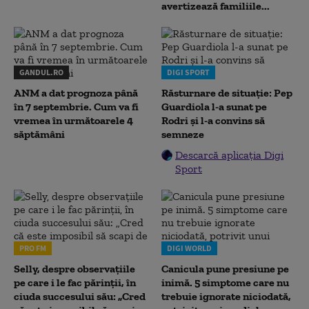
avertizează familiile...
GANDUL.RO
DIGI SPORT
ANM a dat prognoza până
Răsturnare de situație: Pep
în 7 septembrie. Cum va fi
Guardiola l-a sunat pe
vremea în următoarele 4
Rodri și l-a convins să
săptămâni
semneze
Descarcă aplicația Digi
Sport
PRO FM
DIGI WORLD
Selly, despre observațiile
Canicula pune presiune pe
pe care i le fac părinții, în
inimă. 5 simptome care nu
ciuda succesului său: „Cred
trebuie ignorate niciodată,