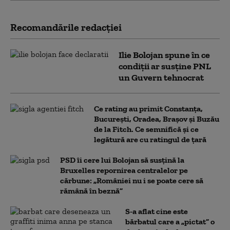
Recomandările redacţiei
Ilie Bolojan spune în ce
condiții ar susține PNL
un Guvern tehnocrat
Ce rating au primit Constanța,
București, Oradea, Brașov și Buzău
de la Fitch. Ce semnifică și ce
legătură are cu ratingul de țară
PSD îi cere lui Bolojan să susțină la
Bruxelles repornirea centralelor pe
cărbune: „României nu i se poate cere să
rămână în beznă”
S-a aflat cine este
bărbatul care a „pictat” o