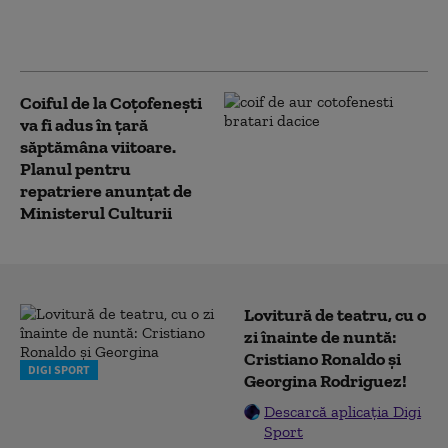
MNIR după aducerea în
țară
Coiful de la Coţofeneşti
va fi adus în ţară
săptămâna viitoare.
Planul pentru
repatriere anunțat de
Ministerul Culturii
Lovitură de teatru, cu o
zi înainte de nuntă:
Cristiano Ronaldo și
DIGI SPORT
Georgina Rodriguez!
Descarcă aplicația Digi
Sport