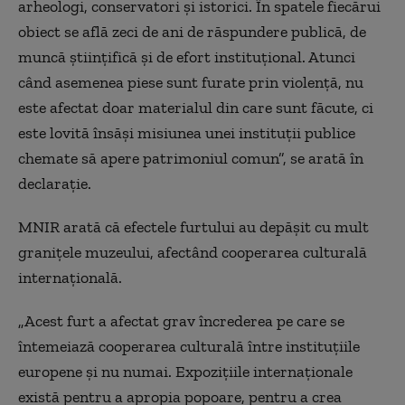
arheologi, conservatori şi istorici. În spatele fiecărui
obiect se află zeci de ani de răspundere publică, de
muncă ştiinţifică şi de efort instituţional. Atunci
când asemenea piese sunt furate prin violenţă, nu
este afectat doar materialul din care sunt făcute, ci
este lovită însăşi misiunea unei instituţii publice
chemate să apere patrimoniul comun”, se arată în
declaraţie.
MNIR arată că efectele furtului au depăşit cu mult
graniţele muzeului, afectând cooperarea culturală
internaţională.
„Acest furt a afectat grav încrederea pe care se
întemeiază cooperarea culturală între instituţiile
europene şi nu numai. Expoziţiile internaţionale
există pentru a apropia popoare, pentru a crea