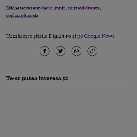
Etichete:
tezaur dacic
mnir
muzeul drents
coif cotofenesti
Urmărește știrile Digi24.ro și pe
Google News
Te-ar putea interesa și:
Începe restaurarea
Coifului de la
Coțofenești. Comisia
Naţională a Muzeelor
şi Colecţiilor a emis
aviz favorabil