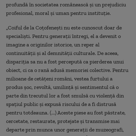
profundă în societatea românească şi un prejudiciu
profesional, moral şi uman pentru instituţie.
„Coiful de la Coţofeneşti nu este cunoscut doar de
specialişti. Pentru generaţii întregi, el a devenit o
imagine a originilor istorice, un reper al
continuităţii şi al demnităţii culturale. De aceea,
dispariţia sa nu a fost percepută ca pierderea unui
obiect, ci ca o rană adusă memoriei colective. Pentru
milioane de cetăţeni români, vestea furtului a
produs şoc, revoltă, umilinţă şi sentimentul că o
parte din trecutul lor a fost smulsă cu violenţă din
spaţiul public şi expusă riscului de a fi distrusă
pentru totdeauna. (...) Aceste piese au fost păstrate,
cercetate, restaurate, protejate şi transmise mai
departe prin munca unor generaţii de muzeografi,