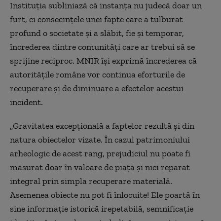
Instituţia subliniază că instanţa nu judecă doar un
furt, ci consecinţele unei fapte care a tulburat
profund o societate şi a slăbit, fie şi temporar,
încrederea dintre comunităţi care ar trebui să se
sprijine reciproc. MNIR îşi exprimă încrederea că
autorităţile române vor continua eforturile de
recuperare şi de diminuare a efectelor acestui
incident.
„Gravitatea excepţională a faptelor rezultă şi din
natura obiectelor vizate. În cazul patrimoniului
arheologic de acest rang, prejudiciul nu poate fi
măsurat doar în valoare de piaţă şi nici reparat
integral prin simpla recuperare materială.
Asemenea obiecte nu pot fi înlocuite! Ele poartă în
sine informaţie istorică irepetabilă, semnificaţie