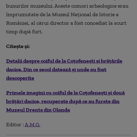
bunurilor muzeului. Aceste comori arheologice erau
împrumutate de la Muzeul Naţional de Istorie a
României, al cărui director a fost concediat la scurt
timp după furt.
Citește și:
Detalii despre coiful de la Coțofenești și brățările
dacice. Din ce secol datează și unde au fost
descoperite
Primele imagini cu coiful de la Coțofenești și două
brățări dacice, recuperate după ce au furate din
Muzeul Drents din Olanda
Editor :
A.M.G.