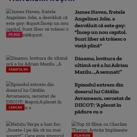
James Haven, fratele
Angelinei Jolie, a
dezvăluit că este gay:
"Încep un nou capitol.
PE ROZ
Sunt liber să trăiesc o
viață plină"
Dinamo, lovitura de
ultimă oră a lui Adrian
FANATIK.RO
Mazilu. „A semnat!”
Episodul extrem din
dosarul lui Cătălin
Avramescu, cercetat de
DIICOT: 'A plecat în
CANCAN
pădure cu o
FILM NOW