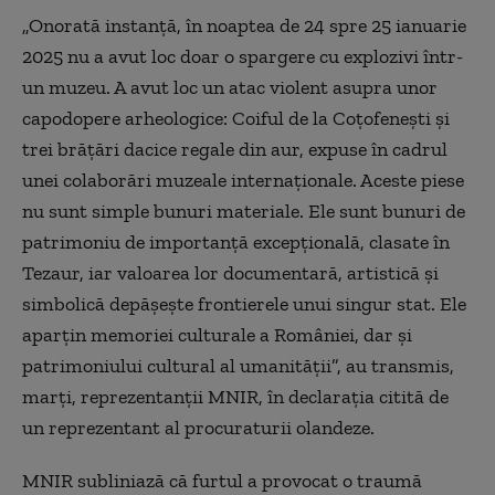
„Onorată instanţă, în noaptea de 24 spre 25 ianuarie
2025 nu a avut loc doar o spargere cu explozivi într-
un muzeu. A avut loc un atac violent asupra unor
capodopere arheologice: Coiful de la Coţofeneşti şi
trei brăţări dacice regale din aur, expuse în cadrul
unei colaborări muzeale internaţionale. Aceste piese
nu sunt simple bunuri materiale. Ele sunt bunuri de
patrimoniu de importanţă excepţională, clasate în
Tezaur, iar valoarea lor documentară, artistică şi
simbolică depăşeşte frontierele unui singur stat. Ele
aparţin memoriei culturale a României, dar şi
patrimoniului cultural al umanităţii”, au transmis,
marţi, reprezentanţii MNIR, în declaraţia citită de
un reprezentant al procuraturii olandeze.
MNIR subliniază că furtul a provocat o traumă