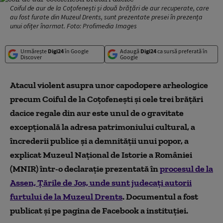
Coiful de aur de la Coțofenești și două brățări de aur recuperate, care
au fost furate din Muzeul Drents, sunt prezentate presei în prezența
unui ofițer înarmat. Foto: Profimedia Images
Urmărește
Digi24
în Google
Adaugă
Digi24
ca sursă preferată în
Discover
Google
Atacul violent asupra unor capodopere arheologice
precum Coiful de la Coţofeneşti şi cele trei brăţări
dacice regale din aur este unul de o gravitate
excepţională la adresa patrimoniului cultural, a
încrederii publice şi a demnităţii unui popor, a
explicat Muzeul Naţional de Istorie a României
(MNIR) într-o declaraţie prezentată în
procesul de la
Assen, Ţările de Jos, unde sunt judecaţi autorii
furtului de la Muzeul Drents
. Documentul a fost
publicat şi pe pagina de Facebook a instituţiei.