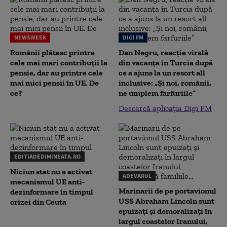
NEWSWEEK
DIGI FM
Românii plătesc printre
Dan Negru, reacție virală
cele mai mari contribuții la
din vacanța în Turcia după
pensie, dar au printre cele
ce a ajuns la un resort all
mai mici pensii în UE. De
inclusive: „Și noi, românii,
ce?
ne umplem farfuriile”
Descarcă aplicația Digi FM
EDITIADEDIMINEATA.RO
Niciun stat nu a activat
ADEVARUL
mecanismul UE anti-
Marinarii de pe portavionul
dezinformare în timpul
USS Abraham Lincoln sunt
crizei din Ceuta
epuizați și demoralizați în
largul coastelor Iranului,