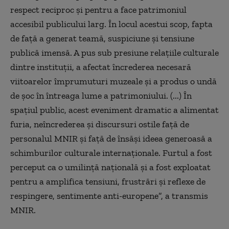
respect reciproc şi pentru a face patrimoniul
accesibil publicului larg. În locul acestui scop, fapta
de faţă a generat teamă, suspiciune şi tensiune
publică imensă. A pus sub presiune relaţiile culturale
dintre instituţii, a afectat încrederea necesară
viitoarelor împrumuturi muzeale şi a produs o undă
de şoc în întreaga lume a patrimoniului. (...) În
spaţiul public, acest eveniment dramatic a alimentat
furia, neîncrederea şi discursuri ostile faţă de
personalul MNIR şi faţă de însăşi ideea generoasă a
schimburilor culturale internaţionale. Furtul a fost
perceput ca o umilinţă naţională şi a fost exploatat
pentru a amplifica tensiuni, frustrări şi reflexe de
respingere, sentimente anti-europene”, a transmis
MNIR.