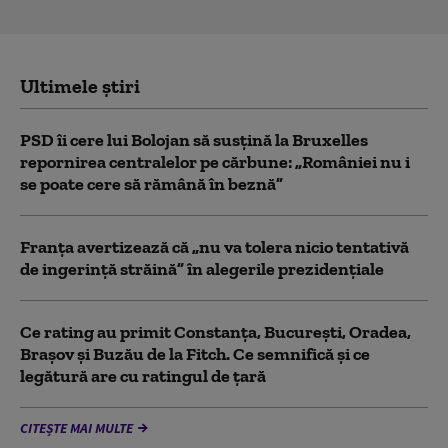
Ultimele știri
PSD îi cere lui Bolojan să susțină la Bruxelles
repornirea centralelor pe cărbune: „României nu i
se poate cere să rămână în beznă”
Franţa avertizează că „nu va tolera nicio tentativă
de ingerinţă străină” în alegerile prezidenţiale
Ce rating au primit Constanța, București, Oradea,
Brașov și Buzău de la Fitch. Ce semnifică și ce
legătură are cu ratingul de țară
CITEȘTE MAI MULTE