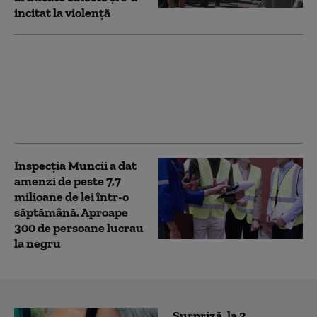
incitat la violență
Amenzi de peste un
milion de lei date de
ANPC pe Litoral. Care
au fost principalele
abateri constatate
Inspecția Muncii a dat
amenzi de peste 7,7
milioane de lei într-o
săptămână. Aproape
300 de persoane lucrau
la negru
Surpriză, la 3