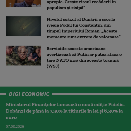
apropie. Crește riscul recăderii în
populism și risipă”
Nivelul scăzut al Dunării a scos la
iveală Podul lui Constantin, din
timpul Imperiului Roman: „Aceste
momente sunt extrem de valoroase”
Serviciile secrete americane
avertizează că Putin ar putea ataca o
țară NATO încă din această toamnă
(WSJ)
DIGI ECONOMIC
Ministerul Finanțelor lansează o nouă ediție Fidelis.
Dobânzi de până la 7,50% la titlurile în lei și 6,30% la
euro
07.08.2026