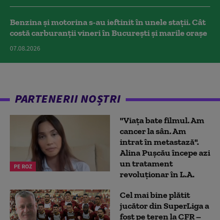
Benzina și motorina s-au ieftinit în unele stații. Cât
costă carburanții vineri în București și marile orașe
07.08.2026
PARTENERII NOȘTRI
"Viața bate filmul. Am
cancer la sân. Am
intrat în metastază".
Alina Pușcău începe azi
un tratament
PE ROZ
revoluționar în L.A.
Cel mai bine plătit
jucător din SuperLiga a
fost pe teren la CFR –