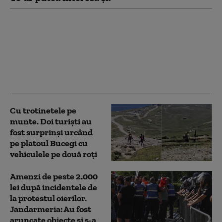
Garda de Mediu: 58 de
verificări, amenzi de
1,76 milioane de lei şi o
sesizare penală în doar
48 de ore de control pe
litoral
Cu trotinetele pe
munte. Doi turiști au
fost surprinși urcând
pe platoul Bucegi cu
vehiculele pe două roți
Amenzi de peste 2.000
lei după incidentele de
la protestul oierilor.
Jandarmeria: Au fost
aruncate obiecte și s-a