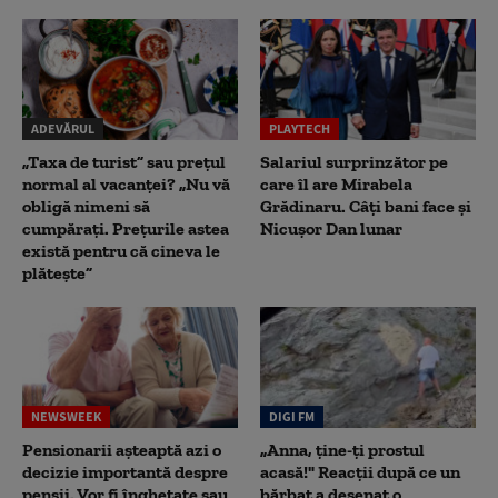
ADEVĂRUL
PLAYTECH
„Taxa de turist” sau prețul
Salariul surprinzător pe
normal al vacanței? „Nu vă
care îl are Mirabela
obligă nimeni să
Grădinaru. Câţi bani face şi
cumpărați. Prețurile astea
Nicuşor Dan lunar
există pentru că cineva le
plătește”
NEWSWEEK
DIGI FM
Pensionarii așteaptă azi o
„Anna, ţine-ţi prostul
decizie importantă despre
acasă!" Reacţii după ce un
pensii. Vor fi înghețate sau
bărbat a desenat o