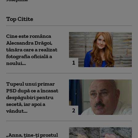
Top Citite
Cine este românca
Alecsandra Drăgoi,
tânăra care a realizat
fotografia oficială a
1
noului...
Tupeul unui primar
PSD după ce a încasat
despăgubiri pentru
secetă, iar apoi a
2
vândut...
„Anna, ţine-ţi prostul