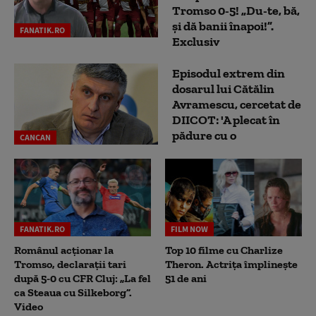
Tromso 0-5! „Du-te, bă,
și dă banii înapoi!”.
FANATIK.RO
Exclusiv
Episodul extrem din
dosarul lui Cătălin
Avramescu, cercetat de
DIICOT: 'A plecat în
pădure cu o
CANCAN
FANATIK.RO
FILM NOW
Românul acționar la
Top 10 filme cu Charlize
Tromso, declarații tari
Theron. Actrița împlinește
după 5-0 cu CFR Cluj: „La fel
51 de ani
ca Steaua cu Silkeborg”.
Video