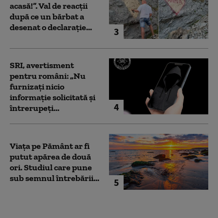
acasă!”. Val de reacții
după ce un bărbat a
desenat o declarație...
3
SRI, avertisment
pentru români: „Nu
furnizați nicio
informație solicitată și
4
întrerupeți...
Viața pe Pământ ar fi
putut apărea de două
ori. Studiul care pune
sub semnul întrebării...
5