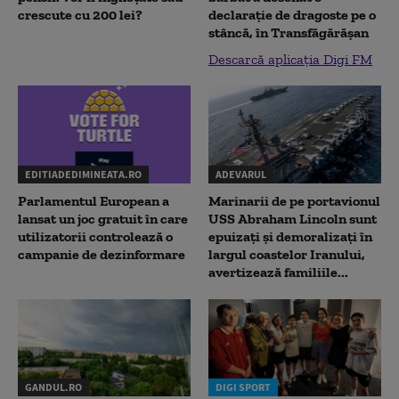
crescute cu 200 lei?
declaraţie de dragoste pe o
stâncă, în Transfăgărăşan
Descarcă aplicația Digi FM
EDITIADEDIMINEATA.RO
ADEVARUL
Parlamentul European a
Marinarii de pe portavionul
lansat un joc gratuit în care
USS Abraham Lincoln sunt
utilizatorii controlează o
epuizați și demoralizați în
campanie de dezinformare
largul coastelor Iranului,
avertizează familiile...
GANDUL.RO
DIGI SPORT