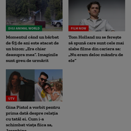
DIGI ANIMAL WORLD
FILM NOW
Momentul când un bărbat
Tom Holland nu se ferește
de 65 de ani este atacat de
să spună care sunt cele mai
un bizon: „Era chiar
slabe filme din cariera sa:
deasupra mea”. Imaginile
„Nu eram deloc mândru de
sunt greu de urmărit
ele”
UTV
Gina Pistol a vorbit pentru
prima dată despre relația
cu tatăl ei. Cum i-a
schimbat viața fiica sa,
Josephine