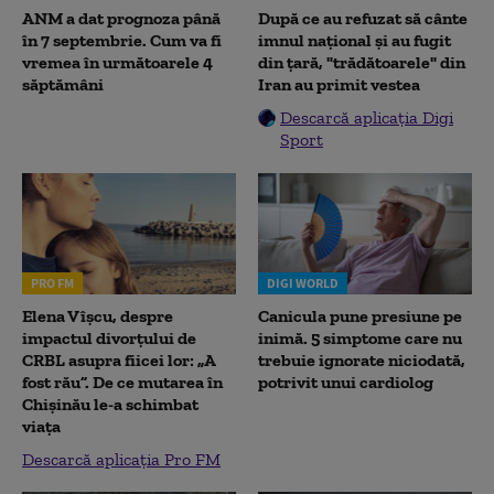
ANM a dat prognoza până
După ce au refuzat să cânte
în 7 septembrie. Cum va fi
imnul naţional şi au fugit
vremea în următoarele 4
din ţară, "trădătoarele" din
săptămâni
Iran au primit vestea
Descarcă aplicația Digi
Sport
PRO FM
DIGI WORLD
Elena Vîșcu, despre
Canicula pune presiune pe
impactul divorțului de
inimă. 5 simptome care nu
CRBL asupra fiicei lor: „A
trebuie ignorate niciodată,
fost rău”. De ce mutarea în
potrivit unui cardiolog
Chișinău le-a schimbat
viața
Descarcă aplicația Pro FM