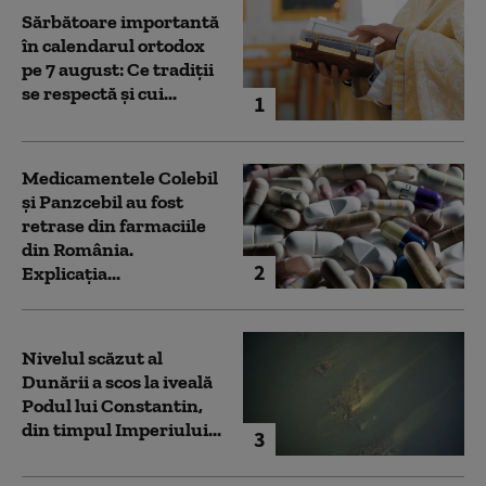
Sărbătoare importantă
în calendarul ortodox
pe 7 august: Ce tradiții
se respectă și cui...
1
Medicamentele Colebil
și Panzcebil au fost
retrase din farmaciile
din România.
2
Explicația...
Nivelul scăzut al
Dunării a scos la iveală
Podul lui Constantin,
din timpul Imperiului...
3