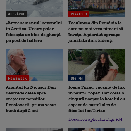
ADEVĂRUL
PLAYTECH
„Antrenamentul” sezonului
Facultatea din România la
în Arctica: Un urs polar
care nu mai vrea nimeni să
folosește un bloc de gheață
înveţe. A pierdut aproape
pe post de halteră
jumătate din studenţi
NEWSWEEK
DIGI FM
Anunțul lui Nicușor Dan
Ioana Țiriac, vacanță de lux
deschide calea spre
în Saint-Tropez. Cât costă o
creșterea pensiilor.
singură noapte la hotelul cu
Pensionarii, prima veste
aspect de castel ales de
bună după 2 ani
fiica lui Ion Țiriac
Descarcă aplicația Digi FM