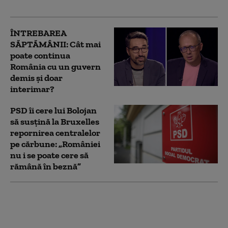
aprovizionare
ÎNTREBAREA
SĂPTĂMÂNII: Cât mai
poate continua
România cu un guvern
demis și doar
interimar?
PSD îi cere lui Bolojan
să susțină la Bruxelles
repornirea centralelor
pe cărbune: „României
nu i se poate cere să
rămână în beznă”
Bolojan, mesaj înainte
de evaluarea Moody's:
„Alegerile din 2028 se