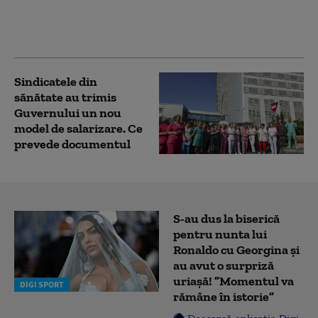
apropie. Crește riscul
recăderii în populism și
risipă”
Sindicatele din
sănătate au trimis
Guvernului un nou
model de salarizare. Ce
prevede documentul
S-au dus la biserică
pentru nunta lui
Ronaldo cu Georgina și
au avut o surpriză
uriașă! ”Momentul va
DIGI SPORT
rămâne în istorie”