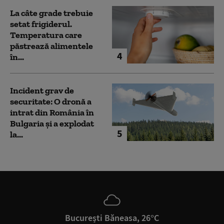
La câte grade trebuie
setat frigiderul.
Temperatura care
păstrează alimentele
4
în...
Incident grav de
securitate: O dronă a
intrat din România în
Bulgaria şi a explodat
5
la...
București Băneasa, 26°C