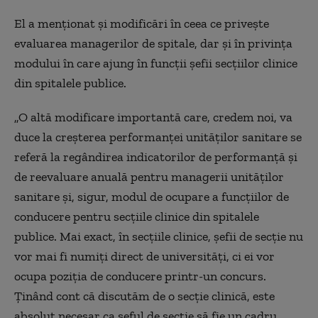
El a menţionat şi modificări în ceea ce priveşte
evaluarea managerilor de spitale, dar şi în privinţa
modului în care ajung în funcţii şefii secţiilor clinice
din spitalele publice.
„O altă modificare importantă care, credem noi, va
duce la creşterea performanţei unităţilor sanitare se
referă la regândirea indicatorilor de performanţă şi
de reevaluare anuală pentru managerii unităţilor
sanitare şi, sigur, modul de ocupare a funcţiilor de
conducere pentru secţiile clinice din spitalele
publice. Mai exact, în secţiile clinice, şefii de secţie nu
vor mai fi numiţi direct de universităţi, ci ei vor
ocupa poziţia de conducere printr-un concurs.
Ţinând cont că discutăm de o secţie clinică, este
absolut necesar ca şeful de secţie să fie un cadru