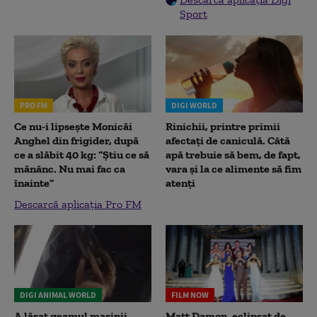
Sport
PRO FM
DIGI WORLD
Ce nu-i lipsește Monicăi
Rinichii, printre primii
Anghel din frigider, după
afectați de caniculă. Câtă
ce a slăbit 40 kg: “Știu ce să
apă trebuie să bem, de fapt,
mănânc. Nu mai fac ca
vara și la ce alimente să fim
înainte”
atenți
Descarcă aplicația Pro FM
DIGI ANIMAL WORLD
FILM NOW
A lăsat geamul mașinii
Matt Damon, eclipsat de