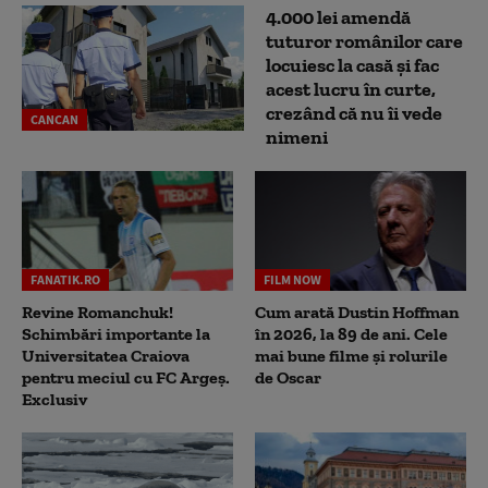
4.000 lei amendă
tuturor românilor care
locuiesc la casă și fac
acest lucru în curte,
crezând că nu îi vede
CANCAN
nimeni
FANATIK.RO
FILM NOW
Revine Romanchuk!
Cum arată Dustin Hoffman
Schimbări importante la
în 2026, la 89 de ani. Cele
Universitatea Craiova
mai bune filme și rolurile
pentru meciul cu FC Argeş.
de Oscar
Exclusiv