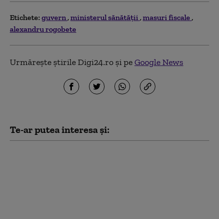
Etichete:
guvern
ministerul sănătăţii
masuri fiscale
alexandru rogobete
Urmărește știrile Digi24.ro și pe
Google News
Te-ar putea interesa și:
Fabricile de
medicamente cer
Guvernului să nu le fie
tăiat curentul.
România are deja
probleme în