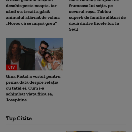
deschis peste noapte, iar
frumoasa lui soție, pe
când s-a trezit a găsit
covorul roșu. Tablou
animalul atârnat de volan:
superb de familie alături de
„Noroc că se mișcă greu”
două dintre fiicele lor, la
Seul
UTV
Gina Pistol a vorbit pentru
prima dată despre relația
cu tatăl ei. Cum i-a
schimbat viața fiica sa,
Josephine
Top Citite