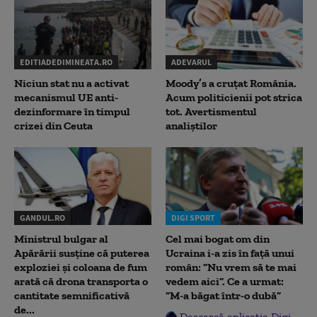
EDITIADEDIMINEATA.RO
ADEVARUL
Niciun stat nu a activat
Moody’s a cruțat România.
mecanismul UE anti-
Acum politicienii pot strica
dezinformare în timpul
tot. Avertismentul
crizei din Ceuta
analiștilor
GANDUL.RO
DIGI SPORT
Ministrul bulgar al
Cel mai bogat om din
Apărării susține că puterea
Ucraina i-a zis în față unui
exploziei și coloana de fum
român: ”Nu vrem să te mai
arată că drona transporta o
vedem aici”. Ce a urmat:
cantitate semnificativă
”M-a băgat într-o dubă”
de...
Descarcă aplicația Digi