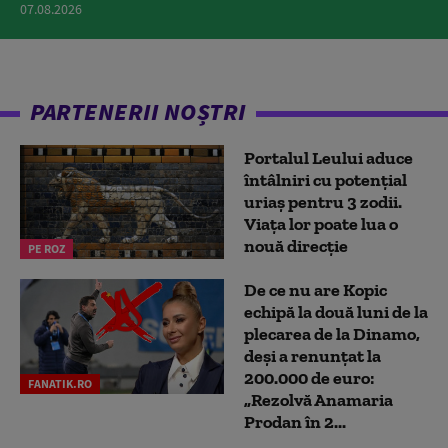
07.08.2026
PARTENERII NOȘTRI
Portalul Leului aduce
întâlniri cu potențial
uriaș pentru 3 zodii.
Viața lor poate lua o
nouă direcție
PE ROZ
De ce nu are Kopic
echipă la două luni de la
plecarea de la Dinamo,
deși a renunțat la
200.000 de euro:
FANATIK.RO
„Rezolvă Anamaria
Prodan în 2...