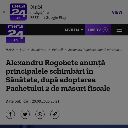
Digi24
VIEW
m.digi24.ro
FREE - In Google Play
LIVE TV
LIVE FM
HOME
Știri
Actualitate
Politică
Alexandru Rogobete anunţă principalele schimbări în Sănătate, după adoptarea Pachetului 2 de măsuri fiscale
Alexandru Rogobete anunţă
principalele schimbări în
Sănătate, după adoptarea
Pachetului 2 de măsuri fiscale
Data publicării:
29.08.2025 20:21