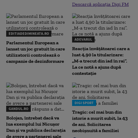
Descarcă aplicația Digi FM
EDITIADEDIMINEATA.RO
ADEVARUL
Parlamentul European a
Reacția învățătoarei care a
lansat un joc gratuit în care
luat 4,90 la titularizare:
utilizatorii controlează o
„M-a trecut din iad în rai”.
campanie de dezinformare
La ce notă a ajuns după
contestație
DIGI SPORT
GANDUL.RO
Tragic: cel mai bun din
Bolojan, întrebat dacă va
istorie a murit subit, la 43
lua exemplul lui Nicușor
de ani. Solicitarea
Dan și va publica declarația
neobișnuită a familiei
de avere a partenerei sale