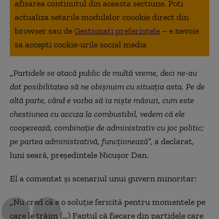
afisarea continutul din aceasta sectiune. Poti
actualiza setarile modulelor coookie direct din
browser sau de
Gestionați preferințele
– e nevoie
sa accepti cookie-urile social media
„
Partidele se atacă public de multă vreme, deci ne-au
dat posibilitatea să ne obişnuim cu situaţia asta. Pe de
altă parte, când e vorba să ia nişte măsuri, cum este
chestiunea cu acciza la combustibil, vedem că ele
cooperează, combinaţie de administrativ cu joc politic;
pe partea administrativă, funcţionează
”, a declarat,
luni seară, preşedintele Nicuşor Dan.
El a comentat şi scenariul unui guvern minoritar:
„Nu cred că e o soluţie fericită pentru momentele pe
care le trăim (…) Faptul că fiecare din partidele care