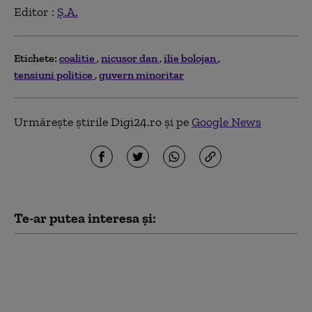
Editor :
Ș.A.
Etichete:
coalitie
nicusor dan
ilie bolojan
tensiuni politice
guvern minoritar
Urmărește știrile Digi24.ro și pe
Google News
Te-ar putea interesa și:
Ce spune Ilie Bolojan despre
publicarea declarației de
avere a partenerei sale de
viață