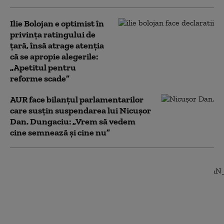
Ilie Bolojan e optimist în
privința ratingului de
țară, însă atrage atenția
că se apropie alegerile:
„Apetitul pentru
reforme scade”
AUR face bilanțul parlamentarilor
care susțin suspendarea lui Nicușor
Dan. Dungaciu: „Vrem să vedem
cine semnează și cine nu”
Ilie Bolojan, după
adoptarea
mecanismului de
limitare a consumului
pentru companiile
mari: „Consumatorii