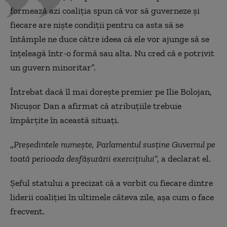
formează azi coaliţia spun că vor să guverneze şi
fiecare are nişte condiţii pentru ca asta să se
întâmple ne duce către ideea că ele vor ajunge să se
înţeleagă într-o formă sau alta. Nu cred că e potrivit
un guvern minoritar”.
Întrebat dacă îl mai doreşte premier pe Ilie Bolojan,
Nicuşor Dan a afirmat că atribuţiile trebuie
împărţite în această situaţi.
„
Preşedintele numeşte, Parlamentul susţine Guvernul pe
toată perioada desfăşurării exerciţiului
”, a declarat el.
Şeful statului a precizat că a vorbit cu fiecare dintre
liderii coaliţiei în ultimele câteva zile, aşa cum o face
frecvent.