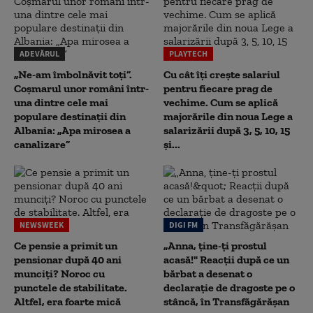
ADEVĂRUL
PLAYTECH
„Ne-am îmbolnăvit toți”.
Cu cât îți crește salariul
Coșmarul unor români într-
pentru fiecare prag de
una dintre cele mai
vechime. Cum se aplică
populare destinații din
majorările din noua Lege a
Albania: „Apa mirosea a
salarizării după 3, 5, 10, 15
canalizare”
și...
NEWSWEEK
DIGI FM
Ce pensie a primit un
„Anna, ţine-ţi prostul
pensionar după 40 ani
acasă!" Reacţii după ce un
munciți? Noroc cu
bărbat a desenat o
punctele de stabilitate.
declaraţie de dragoste pe o
Altfel, era foarte mică
stâncă, în Transfăgărăşan