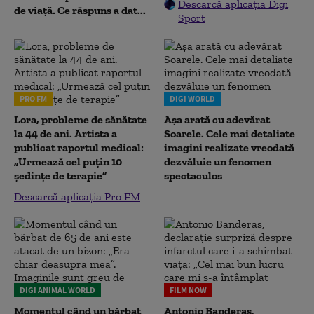
Descarcă aplicația Digi
de viață. Ce răspuns a dat...
Sport
PRO FM
DIGI WORLD
Lora, probleme de sănătate
Așa arată cu adevărat
la 44 de ani. Artista a
Soarele. Cele mai detaliate
publicat raportul medical:
imagini realizate vreodată
„Urmează cel puțin 10
dezvăluie un fenomen
ședințe de terapie”
spectaculos
Descarcă aplicația Pro FM
DIGI ANIMAL WORLD
FILM NOW
Momentul când un bărbat
Antonio Banderas,