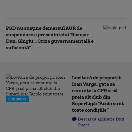
casnici nu vor fi
afectați”
PSD nu susține demersul AUR de
suspendare a președintelui Nicușor
Dan. Ghigiu: „Criza guvernamentală e
suficientă”
Lovitură de proporții:
Ioan Varga, gata să
renunțe la CFR și să
preia alt club din
DIGI SPORT
SuperLigă: ”Acolo sunt
toate condițiile”
Descarcă aplicația Digi
Sport