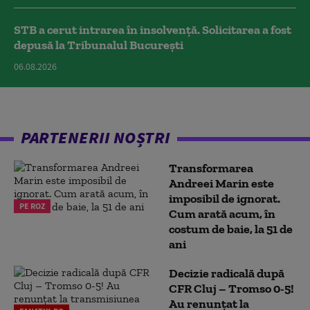
STB a cerut intrarea în insolvență. Solicitarea a fost
depusă la Tribunalul București
06.08.2026
PARTENERII NOȘTRI
Transformarea
Andreei Marin este
imposibil de ignorat.
PE ROZ
Cum arată acum, în
costum de baie, la 51 de
ani
Decizie radicală după
CFR Cluj – Tromso 0-5!
Au renunțat la