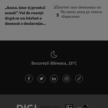
„Anna, ţine-ţi prostul
acasă!”. Val de reacții
5
după ce un bărbat a
desenat o declarație...
București Băneasa, 18°C