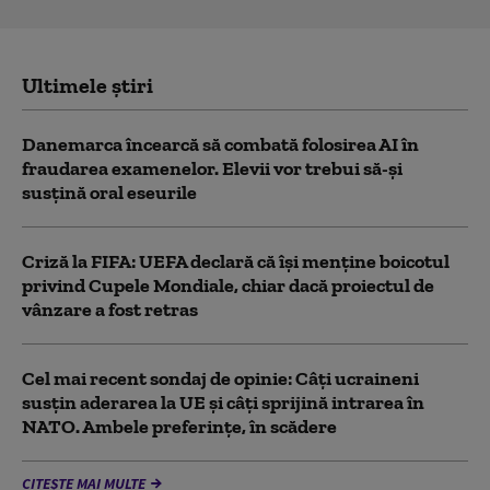
Ultimele știri
Danemarca încearcă să combată folosirea AI în
fraudarea examenelor. Elevii vor trebui să-şi
susţină oral eseurile
Criză la FIFA: UEFA declară că îşi menţine boicotul
privind Cupele Mondiale, chiar dacă proiectul de
vânzare a fost retras
Cel mai recent sondaj de opinie: Câți ucraineni
susțin aderarea la UE și câți sprijină intrarea în
NATO. Ambele preferințe, în scădere
CITEȘTE MAI MULTE