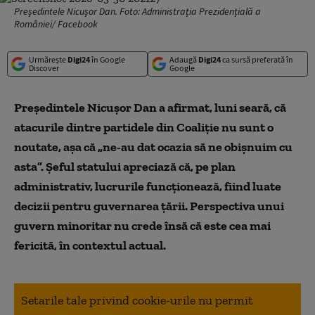
Preşedintele Nicuşor Dan. Foto: Administrația Prezidențială a
României/ Facebook
Urmărește
Digi24
în Google
Adaugă
Digi24
ca sursă preferată în
Discover
Google
Preşedintele Nicuşor Dan a afirmat, luni seară, că
atacurile dintre partidele din Coaliţie nu sunt o
noutate, aşa că „ne-au dat ocazia să ne obişnuim cu
asta”. Şeful statului apreciază că, pe plan
administrativ, lucrurile funcţionează, fiind luate
decizii pentru guvernarea ţării. Perspectiva unui
guvern minoritar nu crede însă că este cea mai
fericită, în contextul actual.
Setarile tale privind cookie-urile nu permit