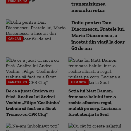
FANATIK.RO
transmisiunea
meciului retur
Doliu pentru Dan
Diaconescu. Fratele lui,
Mario Diaconescu, a
CANCAN
încetat din viață la doar
60 de ani
FANATIK.RO
FILM NOW
De ce a jucat Craiova cu
Soția lui Matt Damon,
frică. Analiza lui Andrei
frumoasa balului într-o
Vochin: „Filipe ‘Coelhinho’
rochie albastru regal,
trebuia să facă ce a făcut
mulată pe corp. Luciana a
Tromso cu CFR Cluj”
furat atenția la Seul