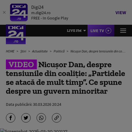
Digi24
VIEW
m.digi24.ro
FREE - In Google Play
LIVE TV
LIVE FM
HOME
Știri
Actualitate
Politică
Nicuşor Dan, despre tensiunile din coaliţie: „Partidele se atacă de mult timp”. Ce spune despre un guvern minoritar
VIDEO
Nicuşor Dan, despre
tensiunile din coaliţie: „Partidele
se atacă de mult timp”. Ce spune
despre un guvern minoritar
Data publicării:
30.03.2026 20:24