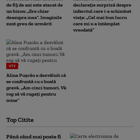
de 65 de ani este atacat de
declarație surpriză despre
un bizon: „Era chiar
infarctul care i-a schimbat
deasupra mea”. Imaginile
viața: „Cel mai bun lucru
sunt greu de urmărit
care mi s-a întâmplat
vreodată”
UTV
Alina Pușcău a dezvăluit că
se confruntă cu o boală
gravă. „Am cinci tumori. Vă
rog să vă rugați pentru
mine”
Top Citite
Până când mai poate fi