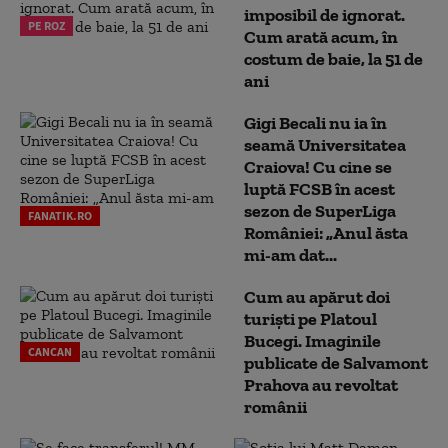
imposibil de ignorat.
PE ROZ
Cum arată acum, în
costum de baie, la 51 de
ani
Gigi Becali nu ia în
seamă Universitatea
Craiova! Cu cine se
luptă FCSB în acest
sezon de SuperLiga
FANATIK.RO
României: „Anul ăsta
mi-am dat...
Cum au apărut doi
turiști pe Platoul
Bucegi. Imaginile
CANCAN
publicate de Salvamont
Prahova au revoltat
românii