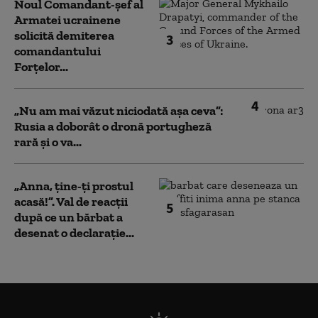
Noul Comandant-șef al
Armatei ucrainene
solicită demiterea
3
comandantului
Forțelor...
4
„Nu am mai văzut niciodată așa ceva”:
Rusia a doborât o dronă portugheză
rară și o va...
„Anna, ţine-ţi prostul
acasă!”. Val de reacții
5
după ce un bărbat a
desenat o declarație...