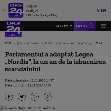
Digi24
VIEW
m.digi24.ro
FREE - In Google Play
LIVE TV
LIVE FM
HOME
Știri
Actualitate
Politică
Parlamentul a adoptat Legea „Nordis”, la un an de la izbucnirea scandalului
Parlamentul a adoptat Legea
„Nordis”, la un an de la izbucnirea
scandalului
Data actualizării:
12.11.2025 14:37
Data publicării:
12.11.2025 14:33