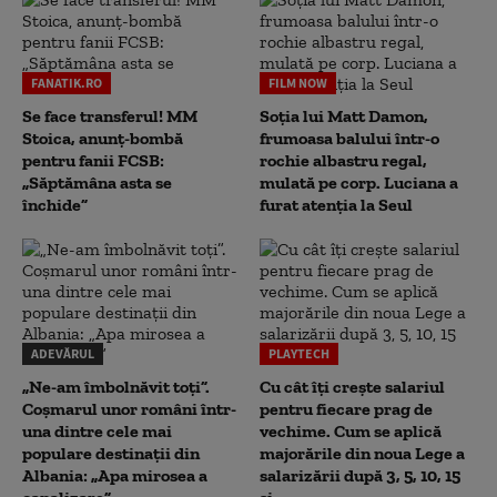
FANATIK.RO
FILM NOW
Se face transferul! MM
Soția lui Matt Damon,
Stoica, anunț-bombă
frumoasa balului într-o
pentru fanii FCSB:
rochie albastru regal,
„Săptămâna asta se
mulată pe corp. Luciana a
închide”
furat atenția la Seul
ADEVĂRUL
PLAYTECH
„Ne-am îmbolnăvit toți”.
Cu cât îți crește salariul
Coșmarul unor români într-
pentru fiecare prag de
una dintre cele mai
vechime. Cum se aplică
populare destinații din
majorările din noua Lege a
Albania: „Apa mirosea a
salarizării după 3, 5, 10, 15