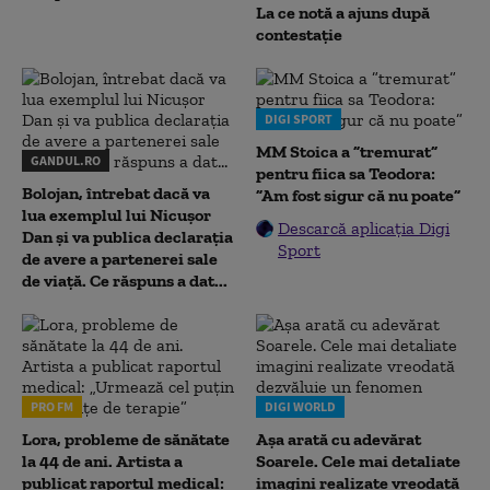
La ce notă a ajuns după
contestație
DIGI SPORT
MM Stoica a ”tremurat”
GANDUL.RO
pentru fiica sa Teodora:
Bolojan, întrebat dacă va
”Am fost sigur că nu poate”
lua exemplul lui Nicușor
Descarcă aplicația Digi
Dan și va publica declarația
Sport
de avere a partenerei sale
de viață. Ce răspuns a dat...
PRO FM
DIGI WORLD
Lora, probleme de sănătate
Așa arată cu adevărat
la 44 de ani. Artista a
Soarele. Cele mai detaliate
publicat raportul medical:
imagini realizate vreodată