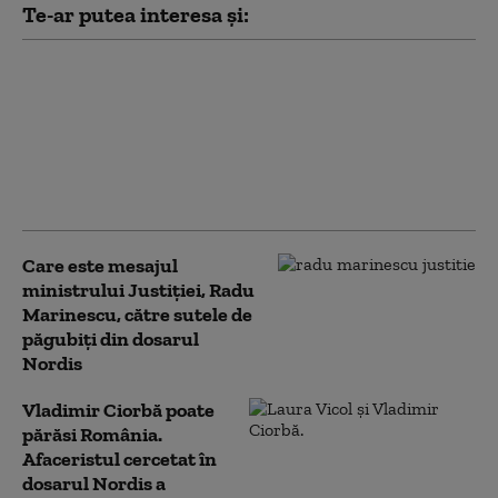
Te-ar putea interesa și:
Fiul Laurei Vicol, ironic
față de români, pe
TikTok: Port geci de
5.000 de euro, voi nu!
Trimiteți-vă părinții la
muncă!
Care este mesajul
ministrului Justiției, Radu
Marinescu, către sutele de
păgubiți din dosarul
Nordis
Vladimir Ciorbă poate
părăsi România.
Afaceristul cercetat în
dosarul Nordis a