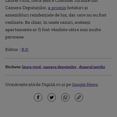
Laurei Vicol, fosta șefă a Comisiei Juridice din
Camera Deputaților,
a promis
hoteluri și
ansambluri rezidențiale de lux, dar care nu au fost
realizate. Ba chiar, în unele cazuri, aceleași
apartamente ar fi fost vândute către mai multe
persoane.
Editor :
B.P.
Etichete:
laura vicol
camera deputailor
dosarul nordis
Urmărește știrile Digi24.ro și pe
Google News