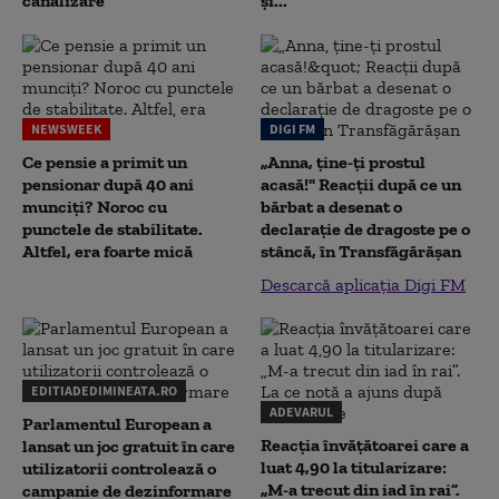
canalizare”
și...
NEWSWEEK
DIGI FM
Ce pensie a primit un
„Anna, ţine-ţi prostul
pensionar după 40 ani
acasă!" Reacţii după ce un
munciți? Noroc cu
bărbat a desenat o
punctele de stabilitate.
declaraţie de dragoste pe o
Altfel, era foarte mică
stâncă, în Transfăgărăşan
Descarcă aplicația Digi FM
EDITIADEDIMINEATA.RO
ADEVARUL
Parlamentul European a
Reacția învățătoarei care a
lansat un joc gratuit în care
luat 4,90 la titularizare:
utilizatorii controlează o
„M-a trecut din iad în rai”.
campanie de dezinformare