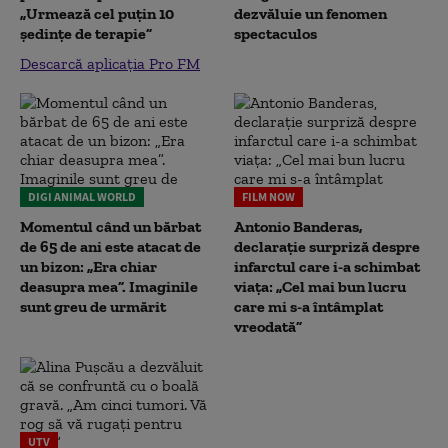
„Urmează cel puțin 10
dezvăluie un fenomen
ședințe de terapie”
spectaculos
Descarcă aplicația Pro FM
DIGI ANIMAL WORLD
FILM NOW
Momentul când un bărbat
Antonio Banderas,
de 65 de ani este atacat de
declarație surpriză despre
un bizon: „Era chiar
infarctul care i-a schimbat
deasupra mea”. Imaginile
viața: „Cel mai bun lucru
sunt greu de urmărit
care mi s-a întâmplat
vreodată”
UTV