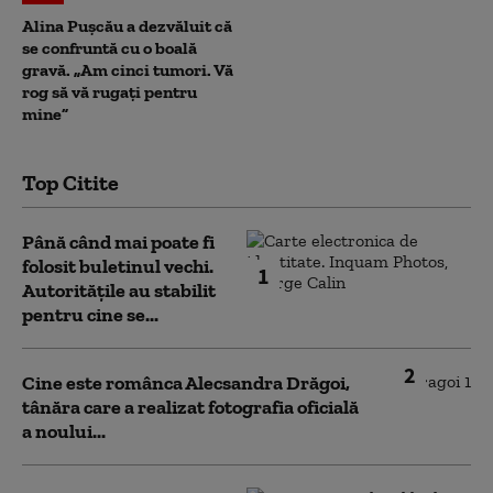
Alina Pușcău a dezvăluit că
se confruntă cu o boală
gravă. „Am cinci tumori. Vă
rog să vă rugați pentru
mine”
Top Citite
Până când mai poate fi
folosit buletinul vechi.
1
Autoritățile au stabilit
pentru cine se...
2
Cine este românca Alecsandra Drăgoi,
tânăra care a realizat fotografia oficială
a noului...