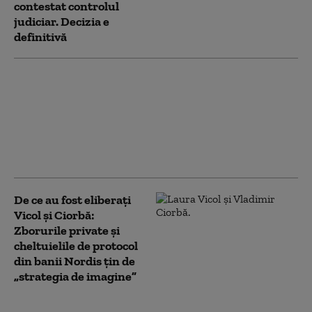
contestat controlul
judiciar. Decizia e
definitivă
Cât a plătit Sorin
Grindeanu pentru
zborul cu avionul
privat închiriat de
Nordis. „N-am încălcat
legea o secundă”
De ce au fost eliberați
Vicol și Ciorbă:
Zborurile private și
cheltuielile de protocol
din banii Nordis țin de
„strategia de imagine”