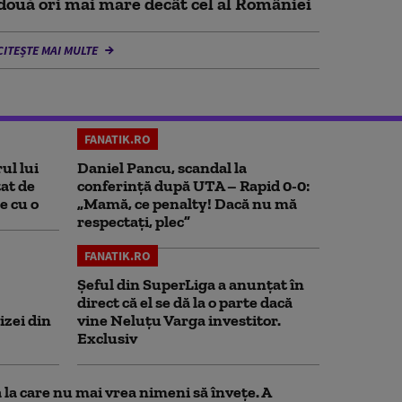
două ori mai mare decât cel al României
CITEȘTE MAI MULTE
FANATIK.RO
ul lui
Daniel Pancu, scandal la
at de
conferință după UTA – Rapid 0-0:
e cu o
„Mamă, ce penalty! Dacă nu mă
respectați, plec”
FANATIK.RO
Șeful din SuperLiga a anunțat în
direct că el se dă la o parte dacă
izei din
vine Neluțu Varga investitor.
Exclusiv
la care nu mai vrea nimeni să înveţe. A