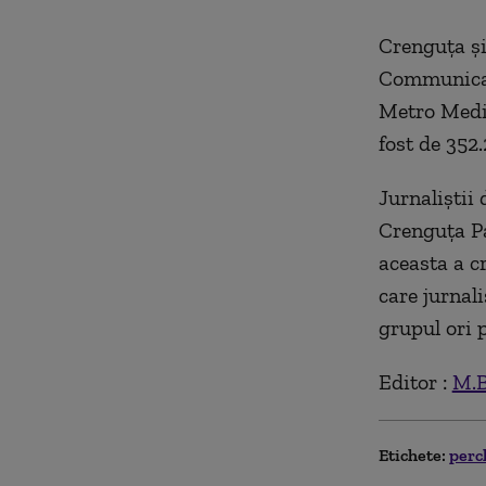
Crenguţa şi
Communicati
Metro Media
fost de 352.
Jurnaliștii 
Crenguţa Pa
aceasta a c
care jurnal
grupul ori p
Editor :
M.B
Etichete:
perc