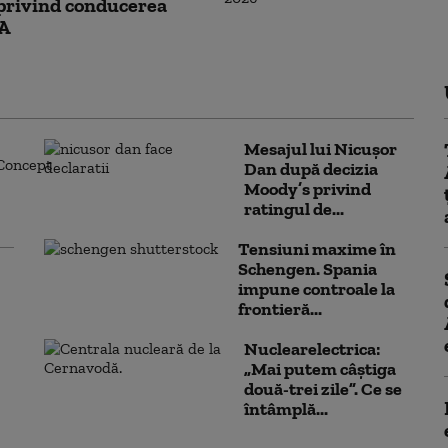
privind conducerea
A
Mesajul lui Nicușor
Dan după decizia
Moody’s privind
ratingul de...
Tensiuni maxime în
Schengen. Spania
impune controale la
frontieră...
Nuclearelectrica:
„Mai putem câștiga
două-trei zile”. Ce se
întâmplă...