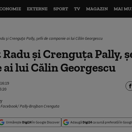
CONOMIE
EXTERNE
SPORT
TV
MAGAZIN
MAI MU
du și Crenguța Pally, șefii de campanie ai lui Călin Georgescu
 Radu și Crenguța Pally, șe
ai lui Călin Georgescu
 16:19
5:20
o: Facebook/ Pally-Brojban Crenguta
Urmărește
Digi24
în Google Discover
Adaugă
Digi24
ca sursă preferată în Googl