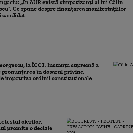
gaciu: „În AUR există simpatizanți ai lui Călin
cu”. Ce spune despre finanțarea manifestațiilor
i candidat
procesul lui Călin Georgescu,
de tentativă de lovitură de stat.
ța supremă menține decizia CAB
eorgescu, la ÎCCJ. Instanța supremă a
pronunțarea în dosarul privind
le împotriva ordinii constituționale
eorgescu critică ideea adoptării monedei
upă anunțul lui Nicușor Dan
otestul oierilor,
l promite o decizie