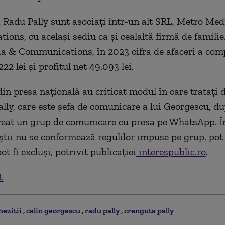
 Radu Pally sunt asociaţi într-un alt SRL, Metro Med
ons, cu acelaşi sediu ca şi cealaltă firmă de familie.
 & Communications, în 2023 cifra de afaceri a com
222 lei și profitul net 49.093 lei.
din presa națională au criticat modul în care trataţi 
lly, care este șefa de comunicare a lui Georgescu, du
reat un grup de comunicare cu presa pe WhatsApp. În
iștii nu se conformează regulilor impuse pe grup, pot
ot fi excluşi, potrivit publicației
interespublic.ro
.
.
hezitii
calin georgescu
radu pally
crenguta pally