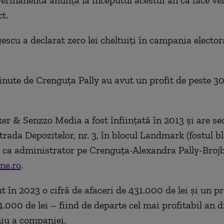
Permanentă anunța la începutul acestui an că face ver
t.
escu a declarat zero lei cheltuiți în campania elector
inute de Crenguța Pally au avut un profit de peste 3
r & Senzzo Media a fost înfiinţată în 2013 şi are sed
strada Depozitelor, nr. 3, în blocul Landmark (fostul b
 ca administrator pe Crenguța-Alexandra Pally-Brojb
ne.ro
.
 în 2023 o cifră de afaceri de 431.000 de lei și un pr
.000 de lei – fiind de departe cel mai profitabil an d
iu a companiei.