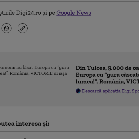
tirile Digi24.ro și pe
Google News
Din Tulcea, 5.000 de o
Europa cu ”gura căscat
lumea!”. România, VIC
Descarcă aplicația Digi Sp
utea interesa și: