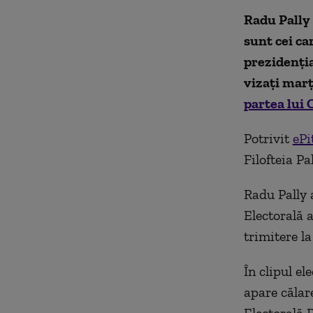
Radu Pally 
sunt cei ca
prezidenția
vizați marț
partea lui
Potrivit
ePi
Filofteia Pa
Radu Pally 
Electorală 
trimitere la
În clipul el
apare călare