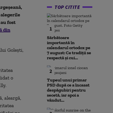
TOP CITITE
 argeşeană,
 alegerile
 au fost
1
ă din
Sărbătoare
importantă în
calendarul ortodox pe
lui Golești,
7 august: Ce tradiții se
respectă și cui...
ritatea
2
didat o
Tupeul unui primar
lly.
PSD după ce a încasat
despăgubiri pentru
secetă, iar apoi a
ă, aleargă,
vândut...
ritatea