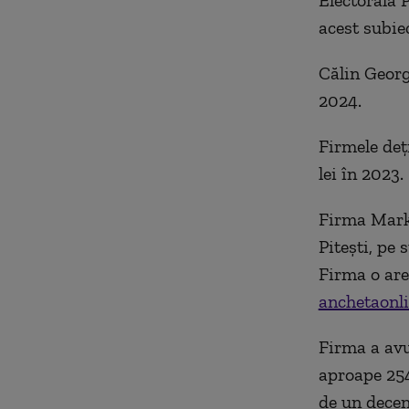
Electorală 
acest subiec
Călin Georg
2024.
Firmele deț
lei în 2023.
Firma Marke
Piteşti, pe 
Firma o are
anchetaonli
Firma a avut
aproape 254
de un decen