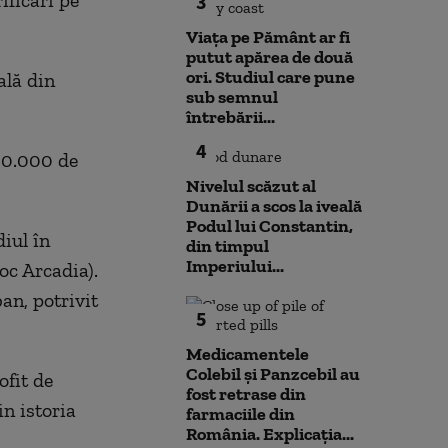
ificări pe
3
Viața pe Pământ ar fi
putut apărea de două
ori. Studiul care pune
ală din
sub semnul
întrebării...
4
00.000 de
Nivelul scăzut al
Dunării a scos la iveală
Podul lui Constantin,
iul în
din timpul
Imperiului...
loc Arcadia).
an, potrivit
5
Medicamentele
Colebil și Panzcebil au
ofit de
fost retrase din
in istoria
farmaciile din
România. Explicația...