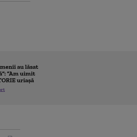
amenii au lăsat
ă”: ”Am uimit
TORIE uriașă
ort