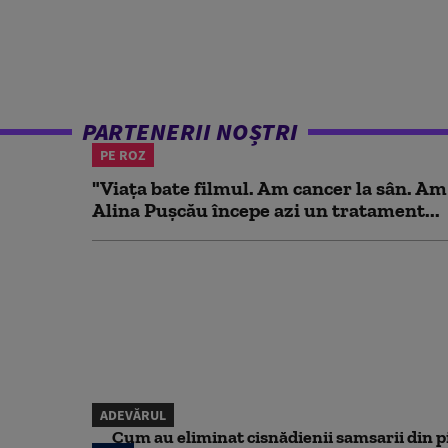
PARTENERII NOȘTRI
PE ROZ
"Viața bate filmul. Am cancer la sân. Am
Alina Pușcău începe azi un tratament...
ADEVĂRUL
Cum au eliminat cisnădienii samsarii din p