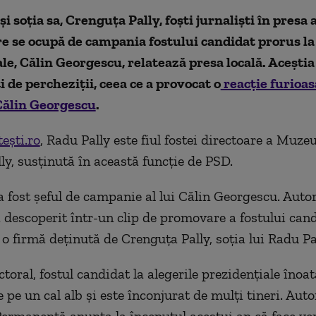
şi soţia sa, Crenguţa Pally, foşti jurnalişti în presa
re se ocupă de campania fostului candidat prorus la
le, Călin Georgescu, relatează presa locală. Aceștia
i de percheziții, ceea ce a provocat o
reacție furioas
 Călin Georgescu
.
tești.ro
, Radu Pally este fiul fostei directoare a Muzeu
lly, susținută în această funcție de PSD.
a fost șeful de campanie al lui Călin Georgescu. Auto
a descoperit într-un clip de promovare a fostului can
 o firmă deținută de Crenguța Pally, soția lui Radu Pa
ectoral, fostul candidat la alegerile prezidențiale înoat
 pe un cal alb și este înconjurat de mulți tineri. Auto