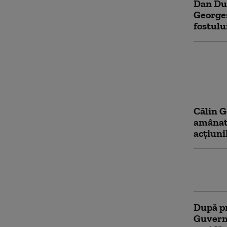
Dan Dun
Georges
fostulu
Începe 
acuzat 
Instan
Călin G
amânat 
acțiuni
Călin G
euro, d
După pr
Guvernu