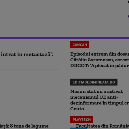
CANCAN
 intrat în metastază".
Episodul extrem din dosar
Cătălin Avramescu, cercet
DIICOT: 'A plecat în pădur
EDITIADEDIMINEATA.RO
Niciun stat nu a activat
mecanismul UE anti-
dezinformare în timpul cr
Ceuta
PLAYTECH
iață: 8 tone de legume
Facultatea din România 