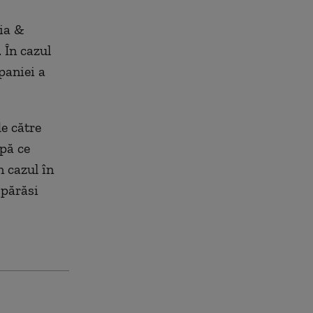
ia &
 În cazul
paniei a
de către
pă ce
 cazul în
 părăsi