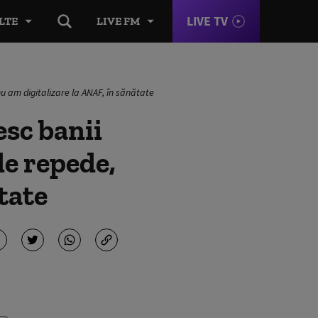
LIVE TV
LTE
LIVE FM
nu am digitalizare la ANAF, în sănătate
esc banii
de repede,
tate