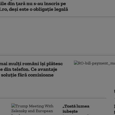
ile din țară nu s-au înscris pe
.ro, deși este o obligație legală
e de 3% la impozit
 mai multe firme:
rul Finanțelor a
t procedura. ANAF
automat bonificația
 mai mulți români își plătesc
le din telefon. Ce avantaje
 soluție fără comisioane
„Toată lumea
iubește