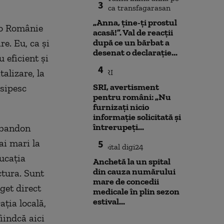
3
„Anna, ţine-ţi prostul
 o Românie
acasă!”. Val de reacții
e. Eu, ca şi
după ce un bărbat a
desenat o declarație...
 eficient şi
4
alizare, la
SRI, avertisment
isipesc
pentru români: „Nu
furnizați nicio
informație solicitată și
întrerupeți...
abandon
ai mari la
5
ucaţia
Anchetă la un spital
din cauza numărului
ctura. Sunt
mare de concedii
get direct
medicale în plin sezon
estival...
aţia locală,
iindcă aici