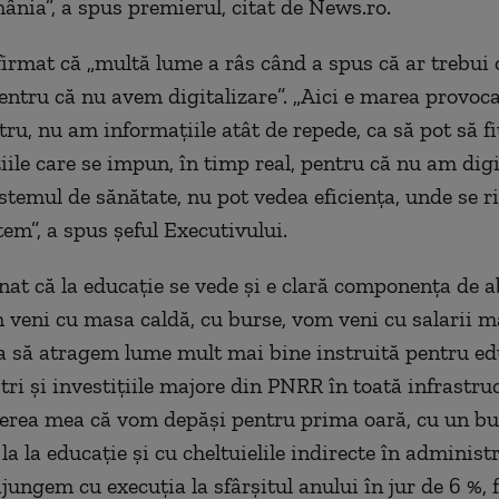
ânia”, a spus premierul, citat de News.ro.
firmat că „multă lume a râs când a spus că ar trebui
entru că nu avem digitalizare”. „Aici e marea provocar
u, nu am informaţiile atât de repede, ca să pot să fiu
iile care se impun, în timp real, pentru că nu am digit
stemul de sănătate, nu pot vedea eficienţa, unde se r
tem”, a spus şeful Executivului.
nat că la educaţie se vede şi e clară componenţa de 
m veni cu masa caldă, cu burse, vom veni cu salarii m
ca să atragem lume mult mai bine instruită pentru ed
tri şi investiţiile majore din PNRR în toată infrastru
rerea mea că vom depăşi pentru prima oară, cu un bu
 la la educaţie şi cu cheltuielile indirecte în administr
jungem cu execuţia la sfârşitul anului în jur de 6 %, f