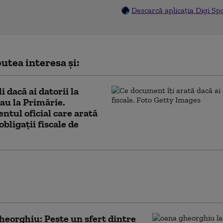
Descarcă aplicația Digi Sp
utea interesa și:
i dacă ai datorii la
u la Primărie.
tul oficial care arată
obligații fiscale de
nu: Legile votate de Parlament
că pierderea banilor din PNRR. PSD cere
 Legea salarizării
eorghiu: Peste un sfert dintre