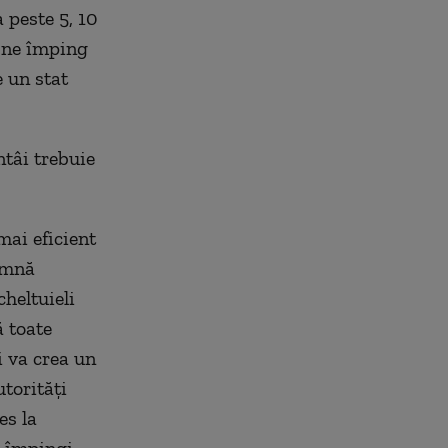
a peste 5, 10
 ne împing
 un stat
ntâi trebuie
mai eficient
eamnă
heltuieli
ă toate
i va crea un
torităţi
es la