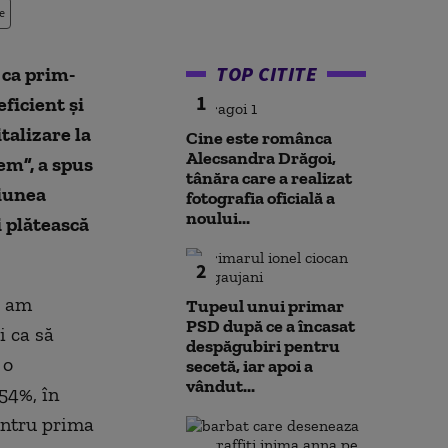
e
TOP CITITE
 ca prim-
1
eficient şi
talizare la
Cine este românca
Alecsandra Drăgoi,
em”, a spus
tânăra care a realizat
iunea
fotografia oficială a
noului...
i plătească
2
, am
Tupeul unui primar
PSD după ce a încasat
i ca să
despăgubiri pentru
 o
secetă, iar apoi a
vândut...
 54%, în
pentru prima