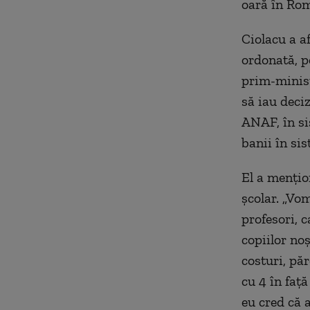
oară în Rom
Ciolacu a a
ordonată, p
prim-ministr
să iau deciz
ANAF, în si
banii în sis
El a menţio
şcolar. „Vo
profesori, 
copiilor noş
costuri, pă
cu 4 în faţă
eu cred că a