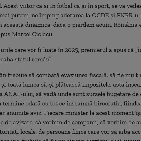
l. Acest viitor ca şi în fotbal ca şi în sport, se va vede
u mai putem, ne împing aderarea la OCDE şi PNRR-ul
n această dinamică, dacă o pierdem acum, România e
 spus Marcel Ciolacu.
rile care vor fi luate în 2025, premierul a spus că „î
reaba statul român”.
ân trebuie să combată evaziunea fiscală, să fie mult 
e şi toată lumea să-şi plătească impozitele, asta îns
ea ANAF-ului, să vadă unde sunt sursele bugetare de c
ă termine odată cu tot ce înseamnă birocraţia, fiindc
cer anumite aviz. Fiecare minister la acest moment îş
ic de avizare, că vorbim de companii, că vorbim de au
torităţi locale, de persoane fizice care vor să aibă acc