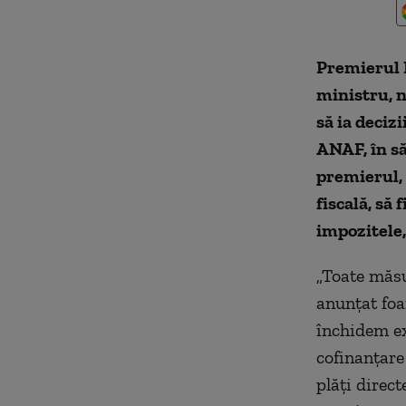
Premierul M
ministru, n
să ia deciz
ANAF, în să
premierul,
fiscală, să 
impozitele,
„Toate măsu
anunţat foar
închidem ex
cofinanţare 
plăţi direc