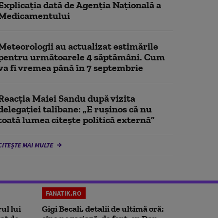
Explicația dată de Agenția Națională a
Medicamentului
Meteorologii au actualizat estimările
pentru următoarele 4 săptămâni. Cum
va fi vremea până în 7 septembrie
Reacția Maiei Sandu după vizita
delegaţiei talibane: „E ruşinos că nu
toată lumea citeşte politică externă”
CITEȘTE MAI MULTE
FANATIK.RO
ul lui
Gigi Becali, detalii de ultimă oră: