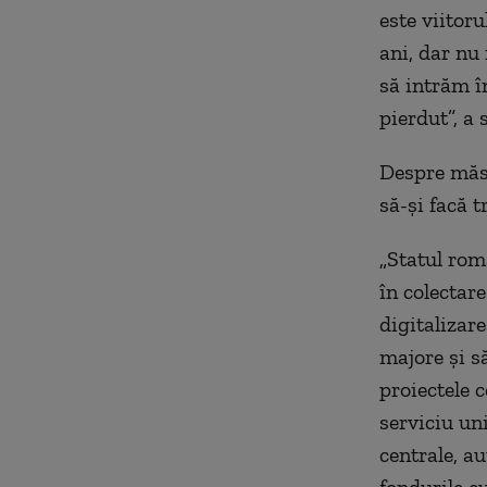
este viitoru
ani, dar n
să intrăm î
pierdut”, a
Despre măsu
să-şi facă t
„Statul rom
în colectar
digitalizar
majore şi s
proiectele 
serviciu un
centrale, au