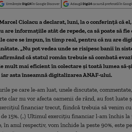
Urmărește
Digi24
în Google Discover
Adaugă
Digi24
ca sursă preferată în Googl
arcel Ciolacu a declarat, luni, la o conferinţă că el,
u are informaţiile atât de repede, ca să poate să fie 
iile care se impun, în timp real, pentru că nu are digi
nătate. „Nu pot vedea unde se risipesc banii în sist
 afirmând că statul român trebuie să combată evaz
fie mult mai eficient în colectare şi toată lumea să-ş
 iar asta înseamnă digitalizarea ANAF-ului.
rile pe care le-am luat, unele discutate, commentate
te clar nu vor afecta oamenii de rând, au fost luate ş
erciţiul financiar trecut, fiindcă trebuia să venim cu
de 15%. (..) Ultimul exerciţiu financiar l-am închis la
te, în anul respectiv, vom închide la peste 90%, este 