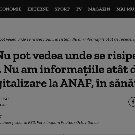
CONOMIE
EXTERNE
SPORT
TV
MAGAZIN
MAI MU
pot vedea unde se risipesc banii în sistem. Nu am informațiile atât de repede, 
Nu pot vedea unde se risip
. Nu am informațiile atât 
italizare la ANAF, în sănă
 11:43
1:40
mâniei și lider al PSD. Foto: Inquam Photos / Octav Ganea