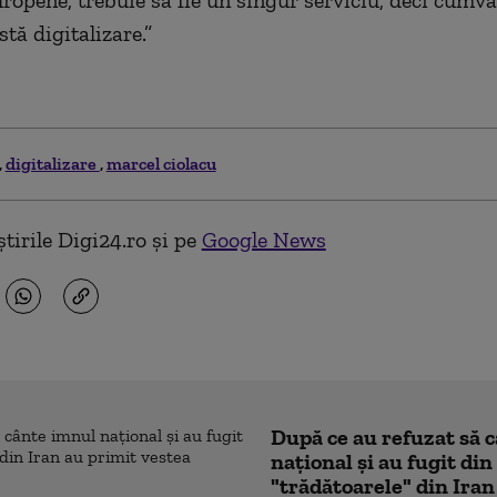
uropene, trebuie să fie un singur serviciu, deci cumv
stă digitalizare.”
digitalizare
marcel ciolacu
tirile Digi24.ro și pe
Google News
După ce au refuzat să 
naţional şi au fugit din
"trădătoarele" din Iran