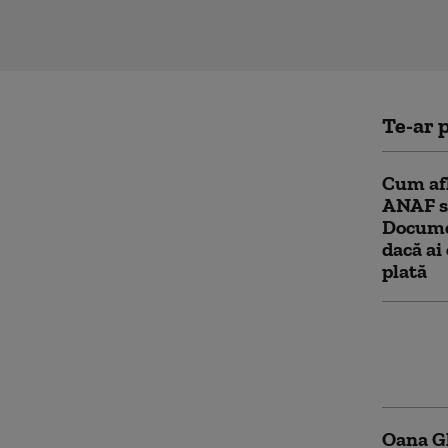
Te-ar p
Cum afl
ANAF sa
Documen
dacă ai 
plată
Grindea
împiedi
acum și
Oana Gh