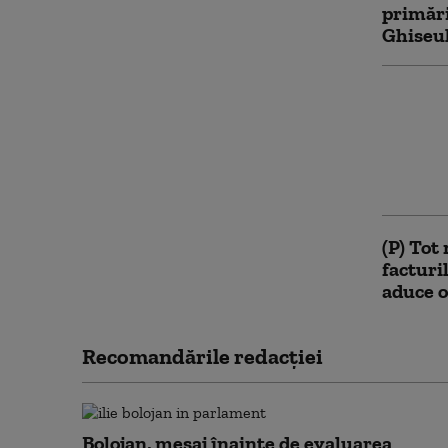
primări
Ghiseul
Reducer
pentru
Ministe
aproba
acordă 
(P) Tot
facturi
aduce o
Recomandările redacţiei
Bolojan, mesaj înainte de evaluarea