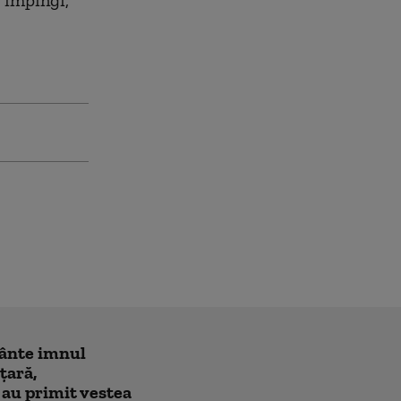
a împingi,
cânte imnul
 ţară,
 au primit vestea