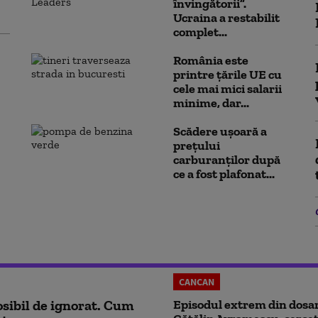
învingătorii”.
Ucraina a restabilit
complet...
România este
printre țările UE cu
cele mai mici salarii
minime, dar...
Scădere ușoară a
prețului
carburanților după
ce a fost plafonat...
CANCAN
sibil de ignorat. Cum
Episodul extrem din dosar