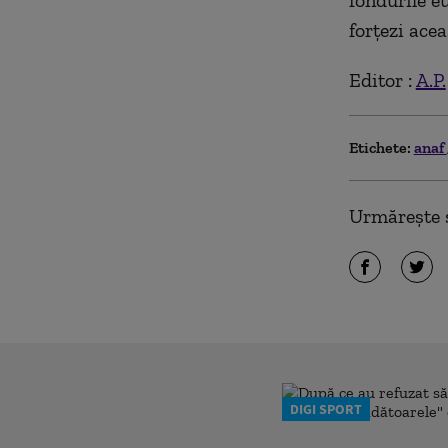
fondurile e
forţezi acea
Editor :
A.P.
Etichete:
anaf
Urmărește ș
DIGI SPORT