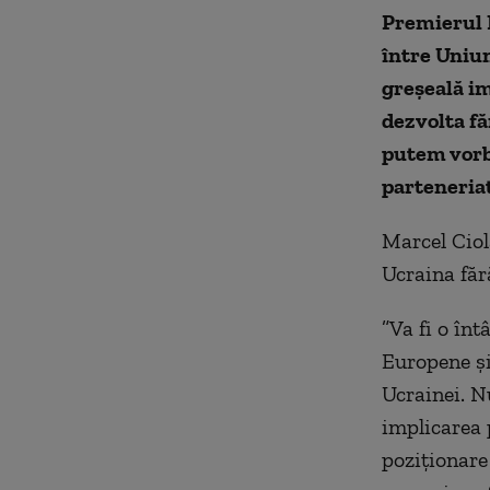
Premierul 
între Uniun
greşeală im
dezvolta fă
putem vorb
parteneriat
Marcel Ciol
Ucraina făr
”Va fi o înt
Europene şi
Ucrainei. N
implicarea 
poziţionare