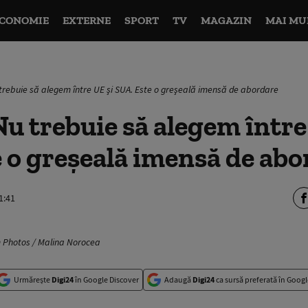
CONOMIE
EXTERNE
SPORT
TV
MAGAZIN
MAI MU
 trebuie să alegem între UE şi SUA. Este o greşeală imensă de abordare
Nu trebuie să alegem între
 o greşeală imensă de abo
1:41
m Photos / Malina Norocea
Urmărește
Digi24
în Google Discover
Adaugă
Digi24
ca sursă preferată în Googl