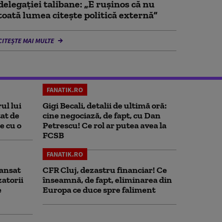
delegaţiei talibane: „E ruşinos că nu
toată lumea citeşte politică externă”
CITEȘTE MAI MULTE
FANATIK.RO
ul lui
Gigi Becali, detalii de ultimă oră:
at de
cine negociază, de fapt, cu Dan
e cu o
Petrescu! Ce rol ar putea avea la
FCSB
FANATIK.RO
ansat
CFR Cluj, dezastru financiar! Ce
zatorii
înseamnă, de fapt, eliminarea din
e
Europa ce duce spre faliment