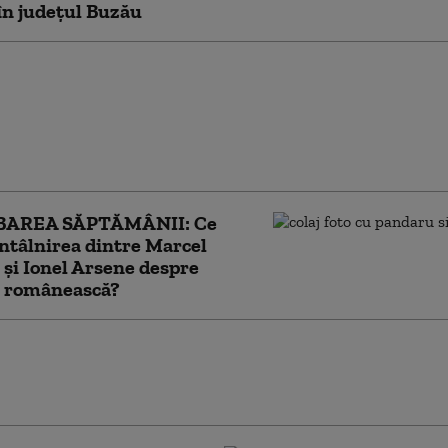
în județul Buzău
 a fost întrebat de
rea Ciolacu-Arsene din
 Răspunsul premierului:
ea ce faci, nu ceea ce
BAREA SĂPTĂMÂNII: Ce
ntâlnirea dintre Marcel
 și Ionel Arsene despre
a românească?
Ciolacu s-a întâlnit în Italia cu Ionel
 condamnat la închisoare și urmărit
țional. Reacția lui Sorin Grindeanu