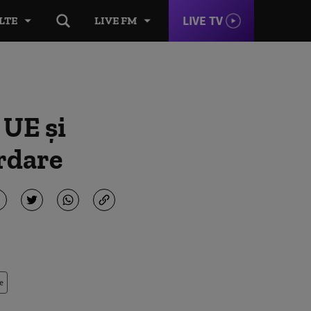
LIVE TV
LTE
LIVE FM
 UE şi
rdare
e