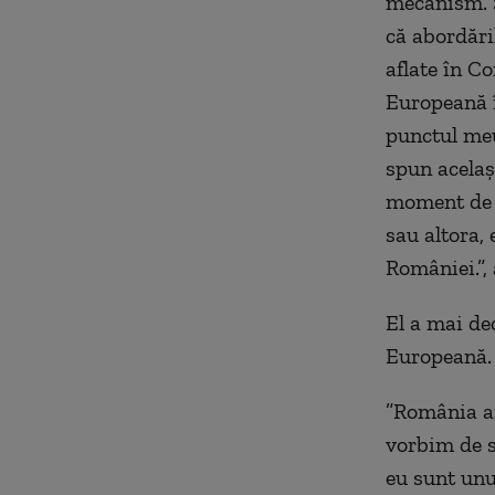
mecanism. S
că abordări
aflate în C
Europeană î
punctul meu
spun acelaş
moment de n
sau altora, 
României.”,
El a mai de
Europeană.
”România ar
vorbim de s
eu sunt unu