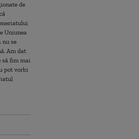
ţionate de
că
eneriatului
re Uniunea
 nu se
nă. Am dat
e să fim mai
u pot vorbi
iatul