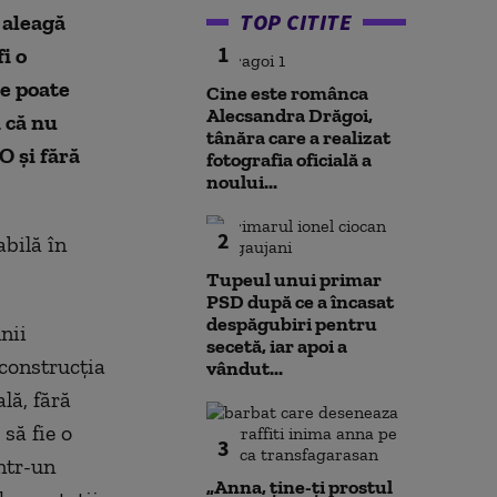
TOP CITITE
 aleagă
1
i o
se poate
Cine este românca
Alecsandra Drăgoi,
 că nu
tânăra care a realizat
 şi fără
fotografia oficială a
noului...
2
abilă în
Tupeul unui primar
PSD după ce a încasat
despăgubiri pentru
nii
secetă, iar apoi a
construcţia
vândut...
lă, fără
să fie o
3
ntr-un
„Anna, ţine-ţi prostul