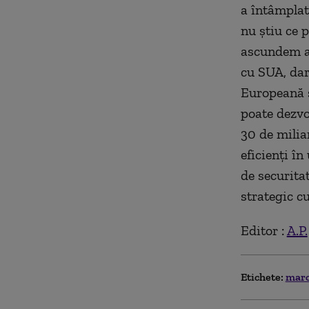
a întâmplat
nu ştiu ce 
ascundem ad
cu SUA, dar
Europeană ş
poate dezvo
30 de milia
eficienţi î
de securita
strategic c
Editor :
A.P.
Etichete:
marc