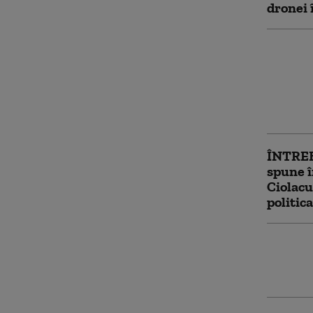
dronei 
Bolojan
întâlni
Italia.
„Eşti ce
zici”
ÎNTRE
spune î
Ciolacu
politic
Marcel 
Arsene,
interna