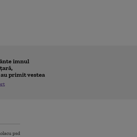
cânte imnul
 ţară,
 au primit vestea
ort