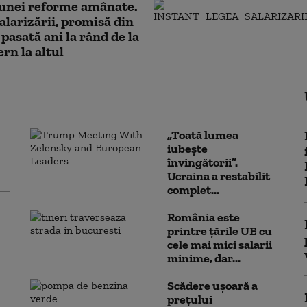
 unei reforme amânate.
alarizării, promisă din
 pasată ani la rând de la
rn la altul
„Toată lumea
iubește
învingătorii”.
Ucraina a restabilit
complet...
România este
printre țările UE cu
cele mai mici salarii
minime, dar...
Scădere ușoară a
prețului