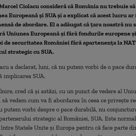
Marcel Ciolacu consideră că România nu trebuie să
ea Europeană şi SUA şi a explicat că acest lucru ar f
ensă de abordare. El a adăugat că ţara noastră nu 
ră Uniunea Europeană şi fără fondurile europene şi
i de securitatea României fără apartenenţa la NATO
ul strategic cu SUA.
acu a declarat, luni, că nu putem vorbi de o pace dur
ă implicarea SUA.
âlnire, cred că şi astăzi, cu un punct de vedere al Uniu
 să vedem cum va fi abordarea în ceea ce priveşte re
u putem vorbi despre o pace durabilă, nu conjunctura
partenerului strategic al României, SUA. Este normal 
 între Statele Unite şi Europa pentru că face parte di