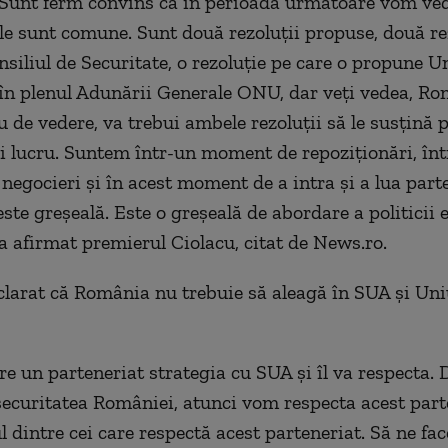
unt ferm convins că în perioada următoare vom vede
le sunt comune. Sunt două rezoluţii propuse, două re
onsiliul de Securitate, o rezoluţie pe care o propune 
n plenul Adunării Generale ONU, dar veţi vedea, Ro
 de vedere, va trebui ambele rezoluţii să le susţină 
i lucru. Suntem într-un moment de repoziţionări, înt
egocieri şi în acest moment de a intra şi a lua part
este greşeală. Este o greşeală de abordare a politicii 
 a afirmat premierul Ciolacu, citat de News.ro.
clarat că România nu trebuie să aleagă în SUA şi Un
e un parteneriat strategia cu SUA şi îl va respecta. 
ecuritatea României, atunci vom respecta acest parte
l dintre cei care respectă acest parteneriat. Să ne fa