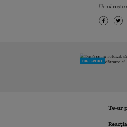
Urmărește ș
DIGI SPORT
Te-ar p
Reacția