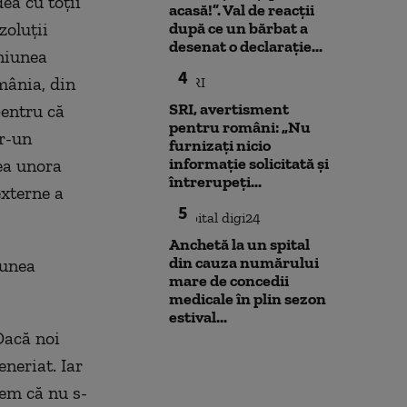
a cu toţii
acasă!”. Val de reacții
zoluţii
după ce un bărbat a
desenat o declarație...
Uniunea
4
mânia, din
SRI, avertisment
pentru că
pentru români: „Nu
r-un
furnizați nicio
informație solicitată și
ea unora
întrerupeți...
externe a
5
Anchetă la un spital
din cauza numărului
iunea
mare de concedii
medicale în plin sezon
estival...
Dacă noi
neriat. Iar
cem că nu s-