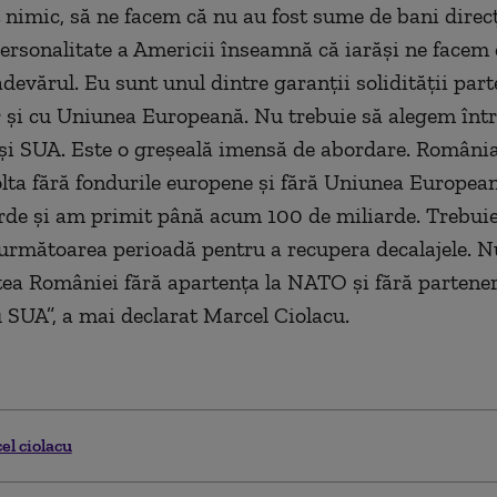
 nimic, să ne facem că nu au fost sume de bani direc
personalitate a Americii înseamnă că iarăşi ne facem 
evărul. Eu sunt unul dintre garanţii solidităţii part
 şi cu Uniunea Europeană. Nu trebuie să alegem înt
i SUA. Este o greşeală imensă de abordare. România
lta fără fondurile europene şi fără Uniunea Europea
rde şi am primit până acum 100 de miliarde. Trebui
n următoarea perioadă pentru a recupera decalajele. N
tea României fără apartenţa la NATO şi fără partener
u SUA”, a mai declarat Marcel Ciolacu.
el ciolacu