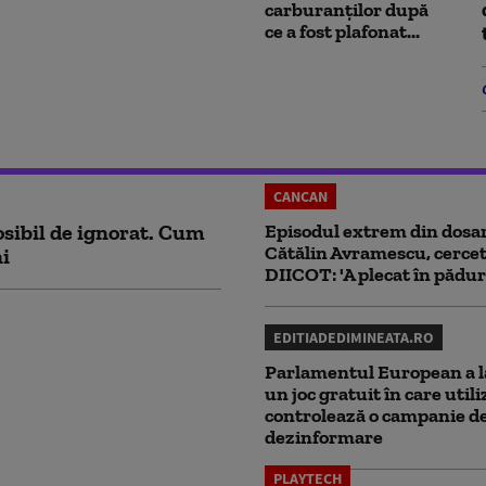
carburanților după
ce a fost plafonat...
CANCAN
sibil de ignorat. Cum
Episodul extrem din dosar
Cătălin Avramescu, cercet
ni
DIICOT: 'A plecat în pădur
EDITIADEDIMINEATA.RO
Parlamentul European a l
un joc gratuit în care utili
controlează o campanie d
dezinformare
PLAYTECH