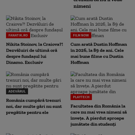
nimeni
FANATIK.RO
FILM NOW
Nikita Stoinov, la Craiova?!
Cum arată Dustin Hoffman
Dezvăluiri de ultimă oră
în 2026, la 89 de ani. Cele
despre fundașul lui
mai bune filme cu Dustin
Dinamo. Exclusiv
Hoffman
ADEVĂRUL
PLAYTECH
România cumpără trenuri
Facultatea din România la
noi, dar multe gări nu sunt
care nu mai vrea nimeni să
pregătite pentru ele
înveţe. A pierdut aproape
jumătate din studenţi