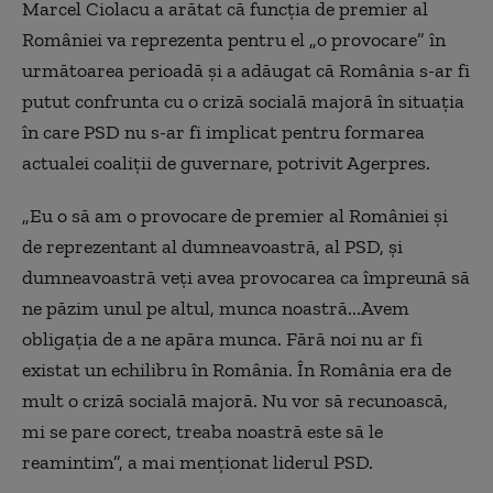
Marcel Ciolacu a arătat că funcţia de premier al
României va reprezenta pentru el „o provocare” în
următoarea perioadă şi a adăugat că România s-ar fi
putut confrunta cu o criză socială majoră în situaţia
în care PSD nu s-ar fi implicat pentru formarea
actualei coaliţii de guvernare, potrivit Agerpres.
„Eu o să am o provocare de premier al României şi
de reprezentant al dumneavoastră, al PSD, şi
dumneavoastră veţi avea provocarea ca împreună să
ne păzim unul pe altul, munca noastră...Avem
obligaţia de a ne apăra munca. Fără noi nu ar fi
existat un echilibru în România. În România era de
mult o criză socială majoră. Nu vor să recunoască,
mi se pare corect, treaba noastră este să le
reamintim”, a mai menţionat liderul PSD.