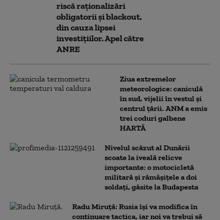
riscă raționalizări
obligatorii și blackout,
din cauza lipsei
investițiilor. Apel către
ANRE
Ziua extremelor
meteorologice: caniculă
în sud, vijelii în vestul și
centrul țării. ANM a emis
trei coduri galbene
HARTĂ
Nivelul scăzut al Dunării
scoate la iveală relicve
importante: o motocicletă
militară și rămășițele a doi
soldați, găsite la Budapesta
Radu Miruță: Rusia își va modifica în
continuare tactica, iar noi va trebui să