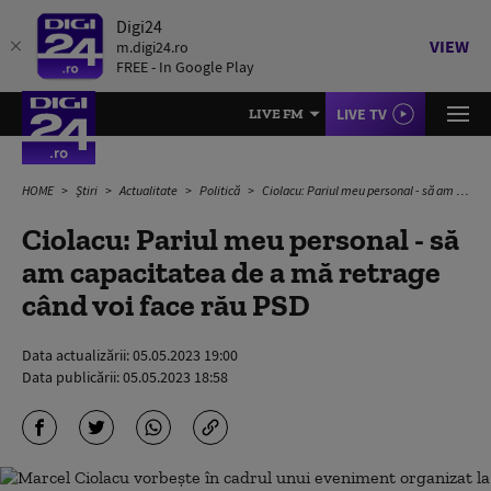
Digi24
VIEW
m.digi24.ro
FREE - In Google Play
LIVE TV
LIVE FM
HOME
Știri
Actualitate
Politică
Ciolacu: Pariul meu personal - să am capacitatea de a mă retrage când voi face rău PSD
Ciolacu: Pariul meu personal - să
am capacitatea de a mă retrage
când voi face rău PSD
Data actualizării:
05.05.2023 19:00
Data publicării:
05.05.2023 18:58