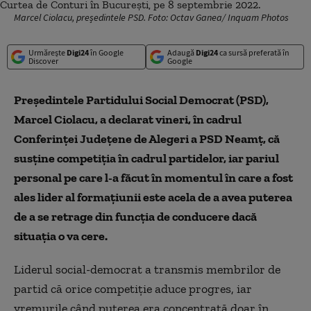
Marcel Ciolacu, președintele PSD. Foto: Octav Ganea/ Inquam Photos
Urmărește
Digi24
în Google
Adaugă
Digi24
ca sursă preferată în
Discover
Google
Preşedintele Partidului Social Democrat (PSD),
Marcel Ciolacu, a declarat vineri, în cadrul
Conferinţei Judeţene de Alegeri a PSD Neamţ, că
susţine competiţia în cadrul partidelor, iar pariul
personal pe care l-a făcut în momentul în care a fost
ales lider al formaţiunii este acela de a avea puterea
de a se retrage din funcţia de conducere dacă
situaţia o va cere.
Liderul social-democrat a transmis membrilor de
partid că orice competiţie aduce progres, iar
vremurile când puterea era concentrată doar în