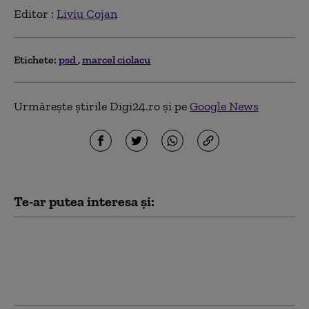
Editor :
Liviu Cojan
Etichete:
psd
marcel ciolacu
Urmărește știrile Digi24.ro și pe
Google News
Te-ar putea interesa și:
PSD îi cere lui Bolojan să susțină la
Bruxelles repornirea centralelor pe
cărbune: „României nu i se poate cere
să rămână în beznă”