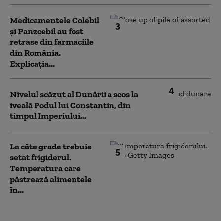
Medicamentele Colebil
3
și Panzcebil au fost
retrase din farmaciile
din România.
Explicația...
4
Nivelul scăzut al Dunării a scos la
iveală Podul lui Constantin, din
timpul Imperiului...
La câte grade trebuie
5
setat frigiderul.
Temperatura care
păstrează alimentele
în...