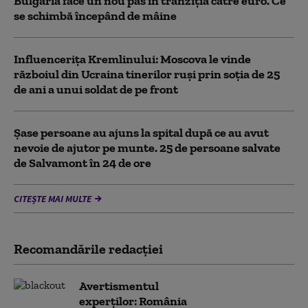
Bulgaria face un nou pas în tranziţia către euro. Ce
se schimbă începând de mâine
Influencerița Kremlinului: Moscova le vinde
războiul din Ucraina tinerilor ruși prin soția de 25
de ani a unui soldat de pe front
Șase persoane au ajuns la spital după ce au avut
nevoie de ajutor pe munte. 25 de persoane salvate
de Salvamont în 24 de ore
CITEȘTE MAI MULTE
Recomandările redacţiei
Avertismentul
experților: România