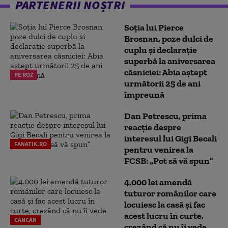
PARTENERII NOȘTRI
Soția lui Pierce
Brosnan, poze dulci de
cuplu și declarație
superbă la aniversarea
căsniciei: Abia aștept
PE ROZ
următorii 25 de ani
împreună
Dan Petrescu, prima
reacție despre
interesul lui Gigi Becali
FANATIK.RO
pentru venirea la
FCSB: „Pot să vă spun”
4.000 lei amendă
tuturor românilor care
locuiesc la casă și fac
acest lucru în curte,
CANCAN
crezând că nu îi vede