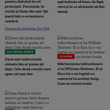
pentru debutul în rol
apă trebuie să bem, de fapt,
principal. Feminină, în
vara și la ce alimente să fim
rochii și fuste din anii '50,
atenți
joacă într-o ecranizare
celebră
Descarcă aplicația Pro FM
DIGI ANIMAL WORLD
FILM NOW
Dacă ești însărcinată,
Mărturisirea tulburătoare
câinele tău ar putea ști
a lui William Shatner. El și
deja. Cele două reacții care
fiica lui s-au luptat cu
apar cel mai des
cancerul în același timp.
Cum au învins boala