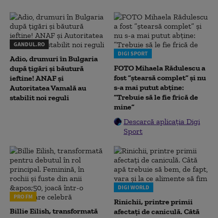
GANDUL.RO
DIGI SPORT
Adio, drumuri în Bulgaria
FOTO Mihaela Rădulescu a
după țigări și băutură
fost ”ștearsă complet” și nu
ieftine! ANAF și
s-a mai putut abține:
Autoritatea Vamală au
”Trebuie să le fie frică de
stabilit noi reguli
mine”
Descarcă aplicația Digi
Sport
DIGI WORLD
PRO FM
Rinichii, printre primii
Billie Eilish, transformată
afectați de caniculă. Câtă