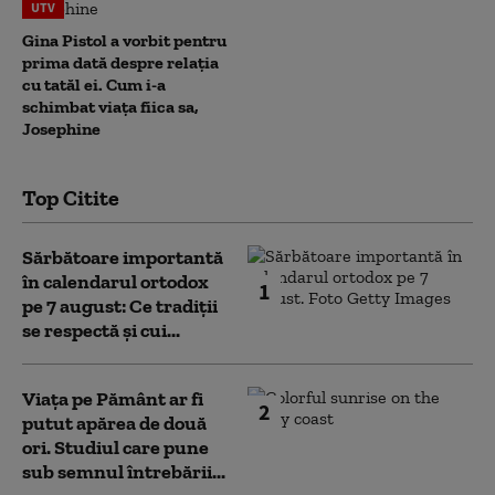
UTV
Gina Pistol a vorbit pentru
prima dată despre relația
cu tatăl ei. Cum i-a
schimbat viața fiica sa,
Josephine
Top Citite
Sărbătoare importantă
în calendarul ortodox
1
pe 7 august: Ce tradiții
se respectă și cui...
Viața pe Pământ ar fi
2
putut apărea de două
ori. Studiul care pune
sub semnul întrebării...