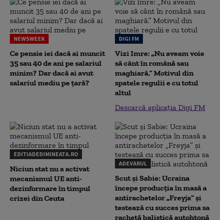
NEWSWEEK
DIGI FM
Ce pensie iei dacă ai muncit
Vizi Imre: „Nu aveam voie
35 sau 40 de ani pe salariul
să cânt în română sau
minim? Dar dacă ai avut
maghiară.” Motivul din
salariul mediu pe țară?
spatele regulii e cu totul
altul
Descarcă aplicația Digi FM
EDITIADEDIMINEATA.RO
ADEVARUL
Niciun stat nu a activat
Scut și Sabie: Ucraina
mecanismul UE anti-
începe producția în masă a
dezinformare în timpul
antirachetelor „Freyja” și
crizei din Ceuta
testează cu succes prima sa
rachetă balistică autohtonă