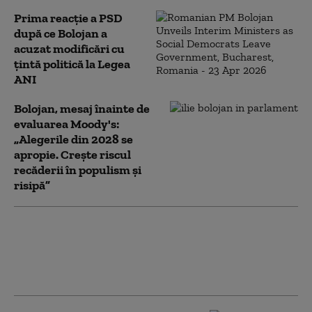
Prima reacție a PSD
după ce Bolojan a
acuzat modificări cu
țintă politică la Legea
ANI
Bolojan, mesaj înainte de
evaluarea Moody's:
„Alegerile din 2028 se
apropie. Crește riscul
recăderii în populism și
risipă”
PSD acuză PNL şi USR că au blocat
771 milioane euro pentru a-l proteja
pe Dominic Fritz, după contestarea
Legii Integrității la CCR