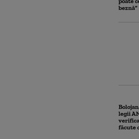
poate c
beznă”
Ilie Bo
condiți
Guvern
Bolojan
legii A
verific
făcute 