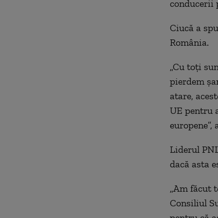
conducerii 
Ciucă a spu
România.
„Cu toţi su
pierdem şan
atare, acest
UE pentru a
europene”, 
Liderul PNL
dacă asta e
„Am făcut t
Consiliul S
pentru că a