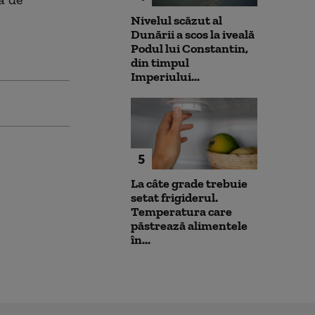
Nivelul scăzut al
Dunării a scos la iveală
Podul lui Constantin,
din timpul
Imperiului...
5
La câte grade trebuie
setat frigiderul.
Temperatura care
păstrează alimentele
în...