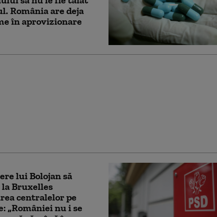
lui să nu le fie tăiat
l. România are deja
e în aprovizionare
BAREA SĂPTĂMÂNII:
 poate continua
a cu un guvern demis
 interimar?
cere lui Bolojan să
 la Bruxelles
rea centralelor pe
: „României nu i se