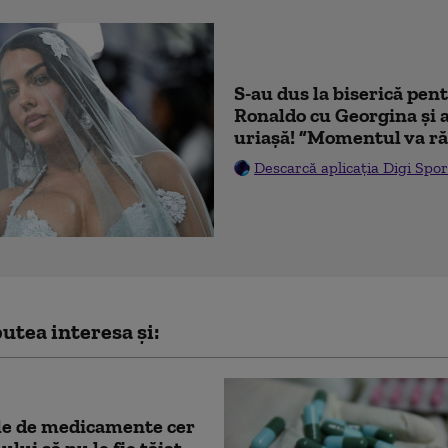
S-au dus la biserică pen
Ronaldo cu Georgina și 
uriașă! ”Momentul va ră
Descarcă aplicația Digi Spor
utea interesa și:
le de medicamente cer