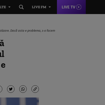
LIVE TV
LTE
LIVE FM
talizare. Dacă asta e problema, s-o facem
ă
ul
 e