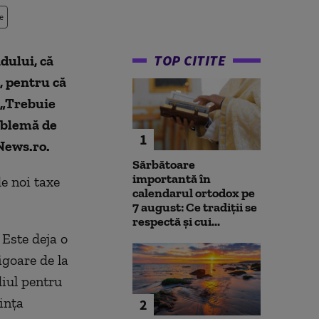
e
TOP CITITE
dului, că
, pentru că
 „Trebuie
roblemă de
1
 News.ro.
Sărbătoare
importantă în
de noi taxe
calendarul ortodox pe
7 august: Ce tradiții se
respectă și cui...
 Este deja o
igoare de la
iul pentru
dinţa
2