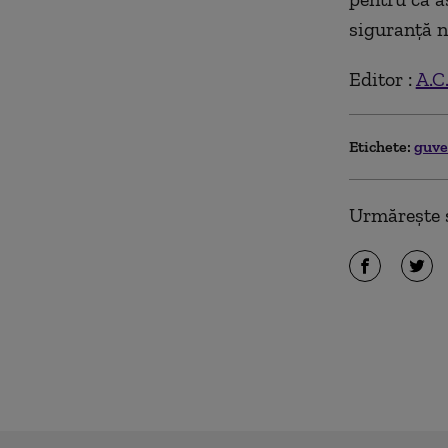
siguranţă n
Editor :
A.C
Etichete:
guv
Urmărește ș