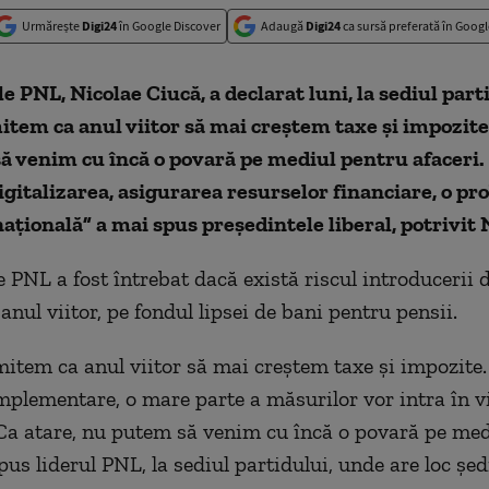
Urmărește
Digi24
în Google Discover
Adaugă
Digi24
ca sursă preferată în Googl
e PNL, Nicolae Ciucă, a declarat luni, la sediul parti
tem ca anul viitor să mai creştem taxe şi impozite
ă venim cu încă o povară pe mediul pentru afaceri.
digitalizarea, asigurarea resurselor financiare, o p
aţională” a mai spus preşedintele liberal, potrivit
e PNL a fost întrebat dacă există riscul introducerii 
anul viitor, pe fondul lipsei de bani pentru pensii.
item ca anul viitor să mai creştem taxe şi impozite.
implementare, o mare parte a măsurilor vor intra în v
 Ca atare, nu putem să venim cu încă o povară pe med
spus liderul PNL, la sediul partidului, unde are loc şe