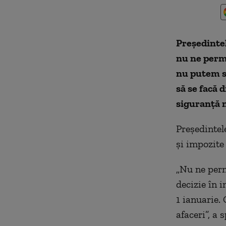
Preşedintel
nu ne permi
nu putem s
să se facă 
siguranţă n
Preşedintel
şi impozite 
„Nu ne perm
decizie în 
1 ianuarie.
afaceri”, a 