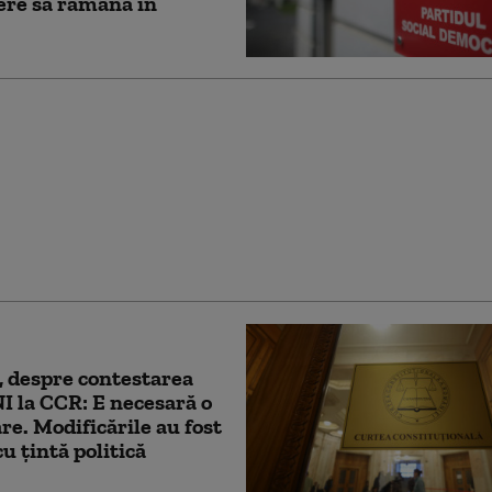
ere să rămână în
lojan spune în ce
i ar susține PNL un
 tehnocrat
, despre contestarea
NI la CCR: E necesară o
are. Modificările au fost
cu țintă politică