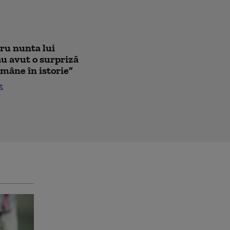
tru nunta lui
au avut o surpriză
mâne în istorie”
t