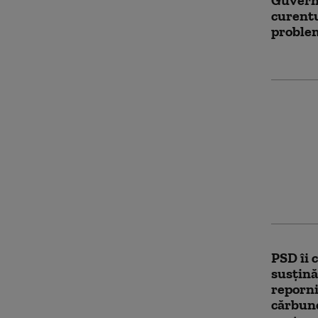
Guvernu
curentu
problem
ÎNTRE
Cât mai
Români
și doar
PSD îi 
susțină
reporni
cărbune