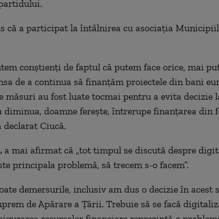
partidului.
s că a participat la întâlnirea cu asociaţia Municipii
ntem conştienţi de faptul că putem face orice, mai pu
sa de a continua să finanţăm proiectele din bani eu
e măsuri au fost luate tocmai pentru a evita decizie l
 diminua, doamne fereşte, întrerupe finanţarea din 
a declarat Ciucă.
 a mai afirmat că „tot timpul se discută despre digit
ste principala problemă, să trecem s-o facem”.
oate demersurile, inclusiv am dus o decizie în acest 
uprem de Apărare a Ţării. Trebuie să se facă digitaliz
sigurarea resurselor financiare reprezintă o problem