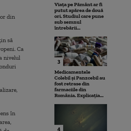
Viața pe Pământ ar fi
putut apărea de două
ori. Studiul care pune
lor din
sub semnul
întrebării...
ţin să
ropeni. Ca
a nivelul
3
fonduri
Medicamentele
Colebil și Panzcebil au
fost retrase din
alizare,
farmaciile din
România. Explicația...
sens în
area,
4
ă de