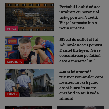
Portalul Leului aduce
întâlniri cu potențial
uriaș pentru 3 zodii.
Viața lor poate lua o
nouă direcție
PE ROZ
Sfatul de suflet al lui
Edi Iordănescu pentru
Daniel Bîrligea: „Să se
concentreze pe fotbal,
asta e meseria lui!”
FANATIK.RO
4.000 lei amendă
tuturor românilor care
locuiesc la casă și fac
acest lucru în curte,
crezând că nu îi vede
CANCAN
nimeni