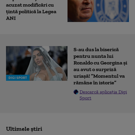
acuzat modificări cu
țintă politică la Legea
ANI
S-au dus la biserică
pentru nunta lui
Ronaldo cu Georgina și
au avut o surpriză
uriașă! ”Momentul va
DIGI SPORT
rămâne în istorie”
Descarcă aplicația Digi
Sport
Ultimele știri