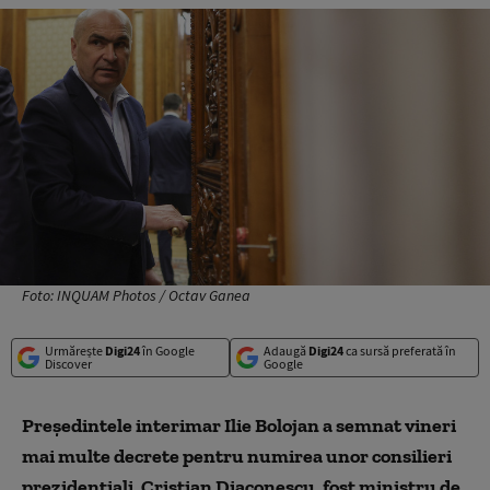
Foto: INQUAM Photos / Octav Ganea
Urmărește
Digi24
în Google
Adaugă
Digi24
ca sursă preferată în
Discover
Google
Președintele interimar Ilie Bolojan a semnat vineri
mai multe decrete pentru numirea unor consilieri
prezidențiali. Cristian Diaconescu, fost ministru de