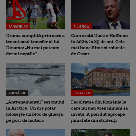
FANATIK.RO
FILM NOW
Drama cumplită prin care a
Cum arată Dustin Hoffman
trecut noul transfer al lui
în 2026, la 89 de ani. Cele
Dinamo: „Nu mai puteam
mai bune filme și rolurile
dormi nopțile”
de Oscar
ADEVĂRUL
PLAYTECH
„Antrenamentul” sezonului
Facultatea din România la
în Arctica: Un urs polar
care nu mai vrea nimeni să
folosește un bloc de gheață
înveţe. A pierdut aproape
pe post de halteră
jumătate din studenţi