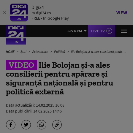
Digi24
VIEW
m.digi24.ro
FREE - In Google Play
LIVE TV
LIVE FM
HOME
Știri
Actualitate
Politică
Ilie Bolojan și-a ales consilierii pentru apărare și siguranță națională și pentru politică externă
VIDEO
Ilie Bolojan și-a ales
consilierii pentru apărare și
siguranță națională și pentru
politică externă
Data actualizării:
14.02.2025 16:08
Data publicării:
14.02.2025 14:46