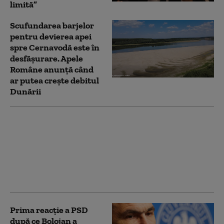
limită”
Scufundarea barjelor
pentru devierea apei
spre Cernavodă este în
desfășurare. Apele
Române anunță când
ar putea crește debitul
Dunării
PSD îi cere lui Bolojan
să susțină la Bruxelles
repornirea centralelor
pe cărbune: „României
nu i se poate cere să
rămână în beznă”
Prima reacție a PSD
după ce Bolojan a