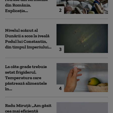
din România.
2
Explicația...
Nivelul scăzut al
Dunării a scos la iveală
Podul lui Constantin,
din timpul Imperiului...
3
La câte grade trebuie
setat frigiderul.
Temperatura care
păstrează alimentele
4
în...
Radu Miruță: „Am găsit
cea mai eficientă