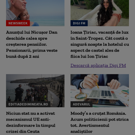
NEWSWEEK
DIGI FM
Anunțul lui Nicușor Dan
Ioana Țiriac, vacanță de lux
deschide calea spre
în Saint-Tropez. Cât costă o
creșterea pensiilor.
singură noapte la hotelul cu
Pensionarii, prima veste
aspect de castel ales de
bună după 2 ani
fiica lui Ion Țiriac
Descarcă aplicația Digi FM
EDITIADEDIMINEATA.RO
ADEVARUL
Niciun stat nu a activat
Moody’s a cruțat România.
mecanismul UE anti-
Acum politicienii pot strica
dezinformare în timpul
tot. Avertismentul
crizei din Ceuta
analiștilor