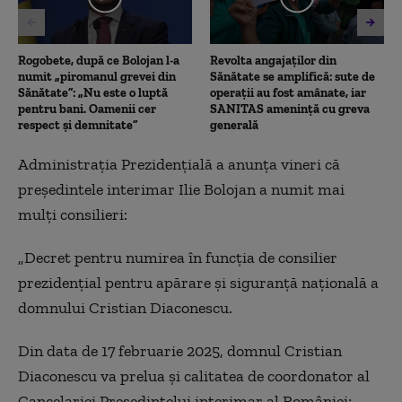
Rogobete, după ce Bolojan l-a
Revolta angajaților din
numit „piromanul grevei din
Sănătate se amplifică: sute de
Sănătate”: „Nu este o luptă
operații au fost amânate, iar
pentru bani. Oamenii cer
SANITAS amenință cu greva
respect și demnitate”
generală
Administrația Prezidențială a anunța vineri că
președintele interimar Ilie Bolojan a numit mai
mulți consilieri:
„Decret pentru numirea în funcția de consilier
prezidențial pentru apărare și siguranță națională a
domnului Cristian Diaconescu.
Din data de 17 februarie 2025, domnul Cristian
Diaconescu va prelua și calitatea de coordonator al
Cancelariei Președintelui interimar al României;