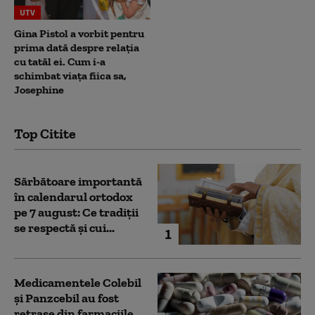
UTV
Gina Pistol a vorbit pentru
prima dată despre relația
cu tatăl ei. Cum i-a
schimbat viața fiica sa,
Josephine
Top Citite
Sărbătoare importantă
în calendarul ortodox
pe 7 august: Ce tradiții
se respectă și cui...
1
Medicamentele Colebil
și Panzcebil au fost
retrase din farmaciile