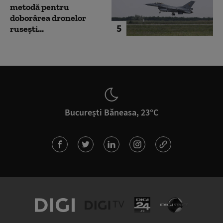
metodă pentru
doborârea dronelor
5
rusești...
București Băneasa, 23°C