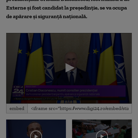
Externe și fost candidat la președinție, se va ocupa
de apărare și siguranță națională.
0
embed
seconds
of
1
minute,
58
seconds