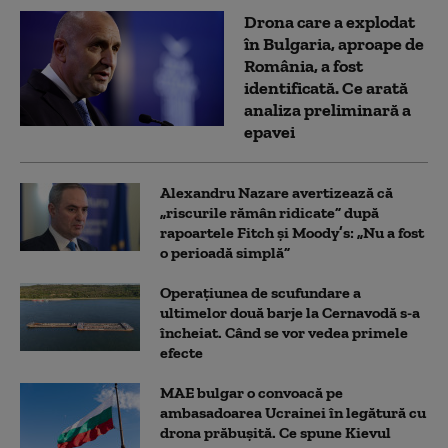
Drona care a explodat
în Bulgaria, aproape de
România, a fost
identificată. Ce arată
analiza preliminară a
epavei
Alexandru Nazare avertizează că
„riscurile rămân ridicate” după
rapoartele Fitch și Moody’s: „Nu a fost
o perioadă simplă”
Operațiunea de scufundare a
ultimelor două barje la Cernavodă s-a
încheiat. Când se vor vedea primele
efecte
MAE bulgar o convoacă pe
ambasadoarea Ucrainei în legătură cu
drona prăbuşită. Ce spune Kievul