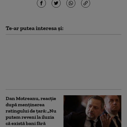
Te-ar putea interesa și:
Crin Antonescu:
„Bolojan nu se
cramponează de
funcție. Va pleca atunci
când va fi învestit un
guvern”. Pe cine vede
drept premier
Dan Motreanu, reacție
după menținerea
ratingului de țară: „Nu
putem reveni la iluzia
că există bani fără