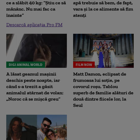
ce a slăbit 40 kg: “Știu ce să
apă trebuie să bem, de fapt,
mănânc. Nu mai fac ca
vara și la ce alimente să fim
înainte”
atenți
Descarcă aplicația Pro FM
DIGI ANIMAL WORLD
FILM NOW
A lăsat geamul mașinii
Matt Damon, eclipsat de
deschis peste noapte, iar
frumoasa lui soție, pe
când s-a trezit a găsit
covorul roșu. Tablou
animalul atârnat de volan:
superb de familie alături de
„Noroc că se mișcă greu”
două dintre fiicele lor, la
Seul