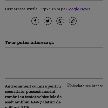
Urmărește știrile Digi24.ro și pe
Google News
Te-ar putea interesa și:
Peste jumătate dintre ucraineni
se opun „categoric” cedării
Donbasului. Ce opinie au despre
„înghețarea” războiului (sondaj)
Antrenament cu miză pentru
securitate: pușcașii marini
români au testat vehiculele de
asalt amfibiu AAV-7 alături de
militarii SUA