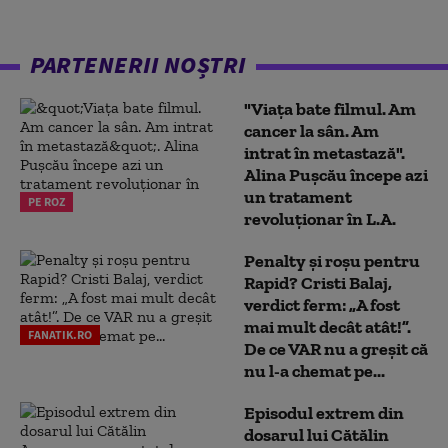
PARTENERII NOȘTRI
"Viața bate filmul. Am
cancer la sân. Am
intrat în metastază".
Alina Pușcău începe azi
un tratament
PE ROZ
revoluționar în L.A.
Penalty și roșu pentru
Rapid? Cristi Balaj,
verdict ferm: „A fost
mai mult decât atât!”.
FANATIK.RO
De ce VAR nu a greșit că
nu l-a chemat pe...
Episodul extrem din
dosarul lui Cătălin