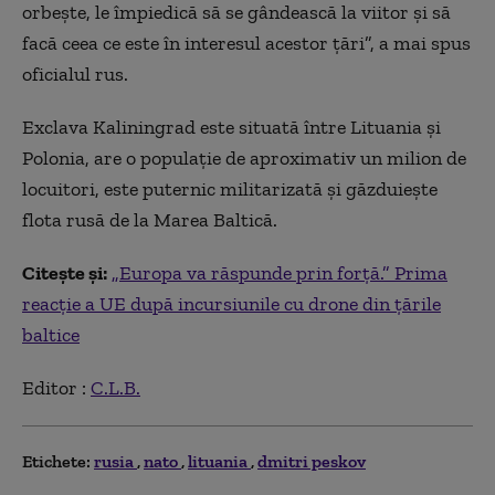
orbeşte, le împiedică să se gândească la viitor şi să
facă ceea ce este în interesul acestor ţări”, a mai spus
oficialul rus.
Exclava Kaliningrad este situată între Lituania şi
Polonia, are o populaţie de aproximativ un milion de
locuitori, este puternic militarizată şi găzduieşte
flota rusă de la Marea Baltică.
Citește și:
„Europa va răspunde prin forţă.” Prima
reacție a UE după incursiunile cu drone din ţările
baltice
Editor :
C.L.B.
Etichete:
rusia
nato
lituania
dmitri peskov