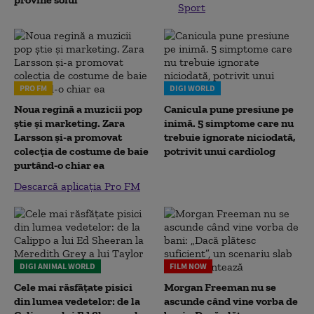
Sport
PRO FM
DIGI WORLD
Noua regină a muzicii pop
Canicula pune presiune pe
știe și marketing. Zara
inimă. 5 simptome care nu
Larsson și-a promovat
trebuie ignorate niciodată,
colecția de costume de baie
potrivit unui cardiolog
purtând-o chiar ea
Descarcă aplicația Pro FM
DIGI ANIMAL WORLD
FILM NOW
Cele mai răsfățate pisici
Morgan Freeman nu se
din lumea vedetelor: de la
ascunde când vine vorba de