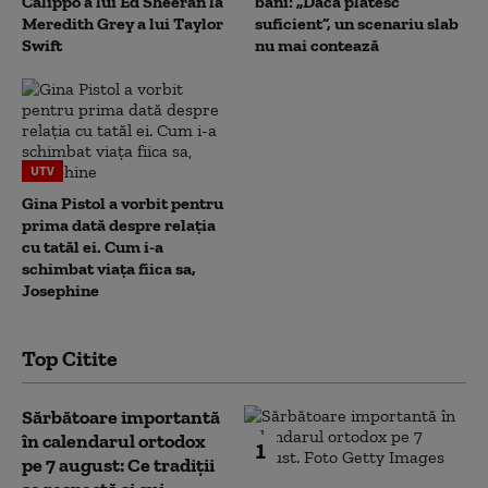
Calippo a lui Ed Sheeran la
bani: „Dacă plătesc
Meredith Grey a lui Taylor
suficient”, un scenariu slab
Swift
nu mai contează
UTV
Gina Pistol a vorbit pentru
prima dată despre relația
cu tatăl ei. Cum i-a
schimbat viața fiica sa,
Josephine
Top Citite
Sărbătoare importantă
în calendarul ortodox
1
pe 7 august: Ce tradiții