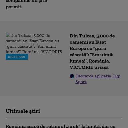
companiile nu şi le
permit
Din Tulcea, 5.000 de
oamenii au lăsat
Europa cu ”gura
căscată”: ”Am uimit
DIGI SPORT
lumea!”. România,
VICTORIE uriașă
Descarcă aplicația Digi
Sport
Ultimele știri
România scapă de ratingul „junk” la limită, dar cu