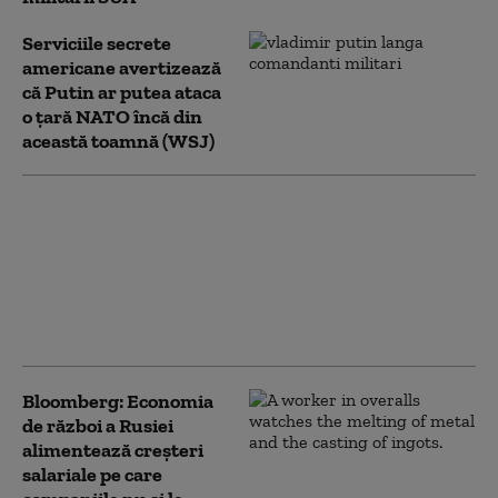
Serviciile secrete
americane avertizează
că Putin ar putea ataca
o țară NATO încă din
această toamnă (WSJ)
Ucrainenii atacă din
nou cu drone
„Amazonul rusesc”.
Incendiu la un centru
logistic Wildberries din
Ekaterinburg
Bloomberg: Economia
de război a Rusiei
alimentează creşteri
salariale pe care