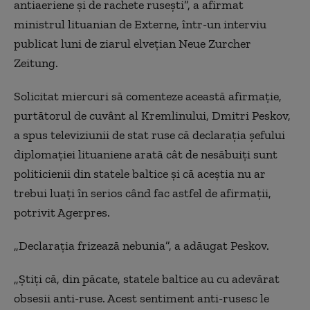
antiaeriene şi de rachete ruseşti”, a afirmat
ministrul lituanian de Externe, într-un interviu
publicat luni de ziarul elveţian Neue Zurcher
Zeitung.
Solicitat miercuri să comenteze această afirmaţie,
purtătorul de cuvânt al Kremlinului, Dmitri Peskov,
a spus televiziunii de stat ruse că declaraţia şefului
diplomaţiei lituaniene arată cât de nesăbuiţi sunt
politicienii din statele baltice şi că aceştia nu ar
trebui luaţi în serios când fac astfel de afirmaţii,
potrivit Agerpres.
„Declaraţia frizează nebunia”, a adăugat Peskov.
„Ştiţi că, din păcate, statele baltice au cu adevărat
obsesii anti-ruse. Acest sentiment anti-rusesc le