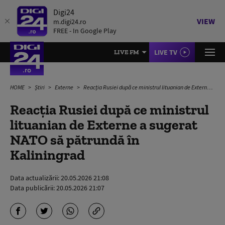
Digi24
VIEW
m.digi24.ro
FREE - In Google Play
LIVE TV
LIVE FM
HOME
Știri
Externe
Reacția Rusiei după ce ministrul lituanian de Externe a sugerat NATO să pătrundă în Kaliningrad
Reacția Rusiei după ce ministrul
lituanian de Externe a sugerat
NATO să pătrundă în
Kaliningrad
Data actualizării:
20.05.2026 21:08
Data publicării:
20.05.2026 21:07