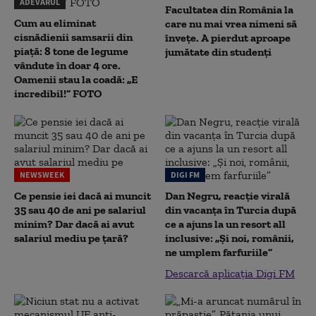
ADEVĂRUL
Facultatea din România la
Cum au eliminat
care nu mai vrea nimeni să
cisnădienii samsarii din
înveţe. A pierdut aproape
piață: 8 tone de legume
jumătate din studenţi
vândute în doar 4 ore.
Oamenii stau la coadă: „E
incredibil!” FOTO
NEWSWEEK
DIGI FM
Ce pensie iei dacă ai muncit
Dan Negru, reacție virală
35 sau 40 de ani pe salariul
din vacanța în Turcia după
minim? Dar dacă ai avut
ce a ajuns la un resort all
salariul mediu pe țară?
inclusive: „Și noi, românii,
ne umplem farfuriile”
Descarcă aplicația Digi FM