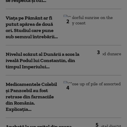
se respectă și cui...
Viața pe Pământ ar fi
2
putut apărea de două
ori. Studiul care pune
sub semnul întrebării...
3
Nivelul scăzut al Dunării a scos la
iveală Podul lui Constantin, din
timpul Imperiului...
Medicamentele Colebil
4
și Panzcebil au fost
retrase din farmaciile
din România.
Explicația...
5
Anchetă la un spital din cauza