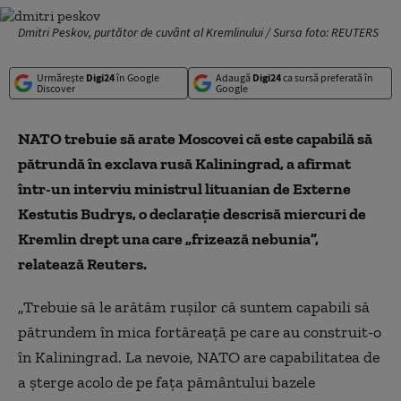
Dmitri Peskov, purtător de cuvânt al Kremlinului / Sursa foto: REUTERS
Urmărește
Digi24
în Google
Adaugă
Digi24
ca sursă preferată în
Discover
Google
NATO trebuie să arate Moscovei că este capabilă să
pătrundă în exclava rusă Kaliningrad, a afirmat
într-un interviu ministrul lituanian de Externe
Kestutis Budrys, o declaraţie descrisă miercuri de
Kremlin drept una care „frizează nebunia”,
relatează Reuters.
„Trebuie să le arătăm ruşilor că suntem capabili să
pătrundem în mica fortăreaţă pe care au construit-o
în Kaliningrad. La nevoie, NATO are capabilitatea de
a şterge acolo de pe faţa pământului bazele