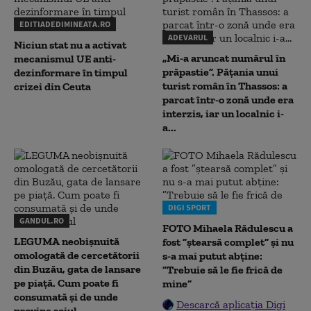
EDITIADEDIMINEATA.RO
ADEVARUL
Niciun stat nu a activat
„Mi-a aruncat numărul în
mecanismul UE anti-
prăpastie”. Pățania unui
dezinformare în timpul
turist român în Thassos: a
crizei din Ceuta
parcat într-o zonă unde era
interzis, iar un localnic i-
a...
DIGI SPORT
GANDUL.RO
FOTO Mihaela Rădulescu a
LEGUMA neobișnuită
fost ”ștearsă complet” și nu
omologată de cercetătorii
s-a mai putut abține:
din Buzău, gata de lansare
”Trebuie să le fie frică de
pe piață. Cum poate fi
mine”
consumată și de unde
Descarcă aplicația Digi
provine soiul