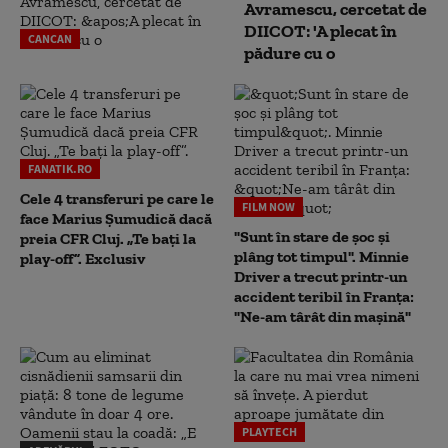
Avramescu, cercetat de
DIICOT: 'A plecat în
CANCAN
pădure cu o
FANATIK.RO
Cele 4 transferuri pe care le
FILM NOW
face Marius Șumudică dacă
"Sunt în stare de șoc și
preia CFR Cluj. „Te bați la
plâng tot timpul". Minnie
play-off”. Exclusiv
Driver a trecut printr-un
accident teribil în Franța:
"Ne-am târât din mașină"
PLAYTECH