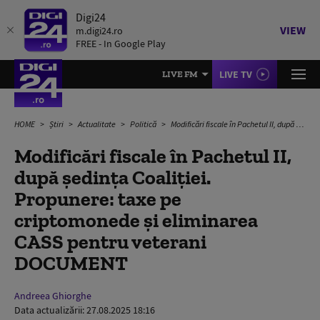
Digi24
VIEW
m.digi24.ro
FREE - In Google Play
LIVE TV
LIVE FM
HOME
Știri
Actualitate
Politică
Modificări fiscale în Pachetul II, după ședința Coaliției. Propunere: taxe pe criptomonede și eliminarea CASS pentru veterani DOCUMENT
Modificări fiscale în Pachetul II,
după ședința Coaliției.
Propunere: taxe pe
criptomonede și eliminarea
CASS pentru veterani
DOCUMENT
Andreea Ghiorghe
Data actualizării:
27.08.2025 18:16