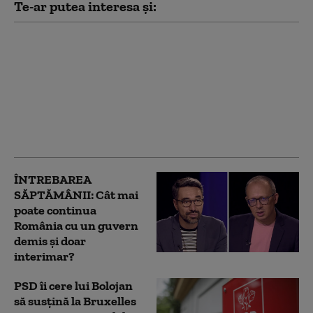
Te-ar putea interesa și:
Fabricile de
medicamente cer
Guvernului să nu le fie
tăiat curentul.
România are deja
probleme în
aprovizionare
ÎNTREBAREA
SĂPTĂMÂNII: Cât mai
poate continua
România cu un guvern
demis și doar
interimar?
PSD îi cere lui Bolojan
să susțină la Bruxelles