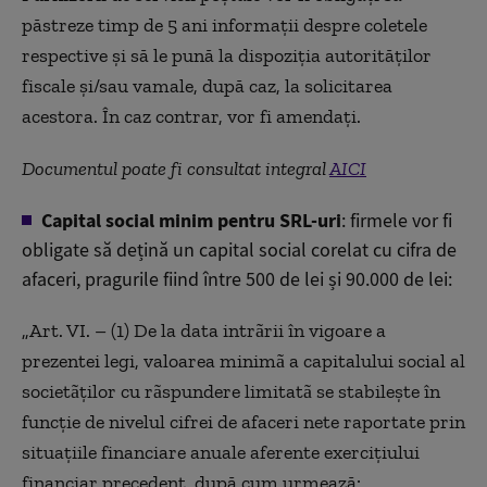
păstreze timp de 5 ani informații despre coletele
respective și să le pună la dispoziția autorităților
fiscale și/sau vamale, după caz, la solicitarea
acestora. În caz contrar, vor fi amendați.
Documentul poate fi consultat integral
AICI
Capital social minim pentru SRL-uri
: firmele vor fi
obligate să dețină un capital social corelat cu cifra de
afaceri, pragurile fiind între 500 de lei și 90.000 de lei:
„Art. VI. – (1) De la data intrãrii în vigoare a
prezentei legi, valoarea minimã a capitalului social al
societãților cu rãspundere limitatã se stabilește în
funcție de nivelul cifrei de afaceri nete raportate prin
situațiile financiare anuale aferente exercițiului
financiar precedent, după cum urmează: