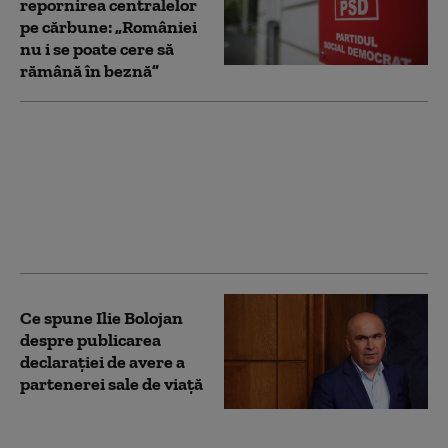
repornirea centralelor
pe cărbune: „României
nu i se poate cere să
rămână în beznă”
Bolojan, mesaj înainte
de evaluarea Moody's:
„Alegerile din 2028 se
apropie. Crește riscul
recăderii în populism și
risipă”
Ce spune Ilie Bolojan
despre publicarea
declarației de avere a
partenerei sale de viață