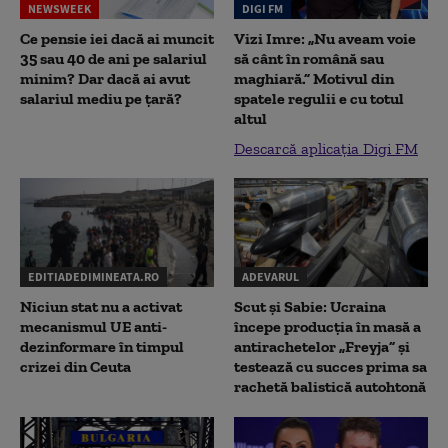
NEWSWEEK
DIGI FM
Ce pensie iei dacă ai muncit
Vizi Imre: „Nu aveam voie
35 sau 40 de ani pe salariul
să cânt în română sau
minim? Dar dacă ai avut
maghiară.” Motivul din
salariul mediu pe țară?
spatele regulii e cu totul
altul
Descarcă aplicația Digi FM
EDITIADEDIMINEATA.RO
ADEVARUL
Niciun stat nu a activat
Scut și Sabie: Ucraina
mecanismul UE anti-
începe producția în masă a
dezinformare în timpul
antirachetelor „Freyja” și
crizei din Ceuta
testează cu succes prima sa
rachetă balistică autohtonă