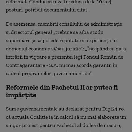
reformat. Conducerea va fi redusă de la 10 la 4
posturi, potrivit documentului citat.
De asemenea, membrii consiliului de administrație
şi directorul general „trebuie să aibă studii
superioare şi să posede reputaţie şi experienţă în
domeniul economic si/sau juridic”: „Începând cu data
intrării în vigoare a prezentei legi Fondul Român de
Contragarantare - S.A. nu mai acorda garantii în
cadrul programelor guvernamentale”.
Reformele din Pachetul II ar putea fi
împărțite
Surse guvernamentale au declarat pentru Digi24.ro
că actuala Coaliție ia în calcul să nu mai elaboreze un
singur proiect pentru Pachetul al doilea de măsuri,