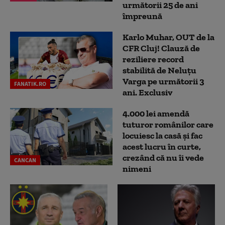
următorii 25 de ani
împreună
Karlo Muhar, OUT de la
CFR Cluj! Clauză de
reziliere record
stabilită de Neluțu
Varga pe următorii 3
FANATIK.RO
ani. Exclusiv
4.000 lei amendă
tuturor românilor care
locuiesc la casă și fac
acest lucru în curte,
crezând că nu îi vede
CANCAN
nimeni