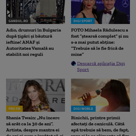
GANDUL.RO
DIGI SPORT
Adio, drumuri în Bulgaria
FOTO Mihaela Rădulescu a
după țigări și băutură
fost ”ștearsă complet” și nu
ieftine! ANAF și
s-a mai putut abține:
Autoritatea Vamală au
”Trebuie să le fie frică de
stabilit noi reguli
mine”
Descarcă aplicația Digi
Sport
PRO FM
DIGI WORLD
Shania Twain: „Nu încerc
Rinichii, printre primii
să arăt ca la 30 de ani”.
afectați de caniculă. Câtă
Artista, despre mantra ei
apă trebuie să bem, de fapt,
de azi și cum a învățat să-și
vara și la ce alimente să fim