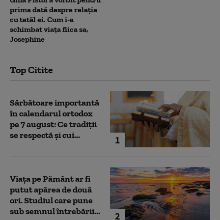
prima dată despre relația
cu tatăl ei. Cum i-a
schimbat viața fiica sa,
Josephine
Top Citite
Sărbătoare importantă
în calendarul ortodox
pe 7 august: Ce tradiții
se respectă și cui...
1
Viața pe Pământ ar fi
putut apărea de două
ori. Studiul care pune
sub semnul întrebării...
2