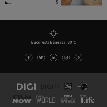
5
în...
București Băneasa, 30°C