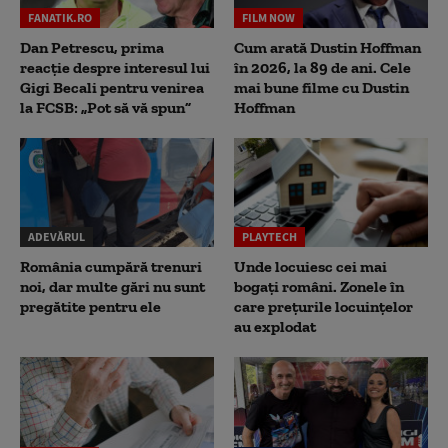
FANATIK.RO
FILM NOW
Dan Petrescu, prima
Cum arată Dustin Hoffman
reacție despre interesul lui
în 2026, la 89 de ani. Cele
Gigi Becali pentru venirea
mai bune filme cu Dustin
la FCSB: „Pot să vă spun”
Hoffman
ADEVĂRUL
PLAYTECH
România cumpără trenuri
Unde locuiesc cei mai
noi, dar multe gări nu sunt
bogați români. Zonele în
pregătite pentru ele
care prețurile locuințelor
au explodat