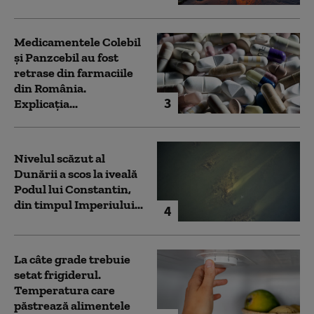
Medicamentele Colebil
și Panzcebil au fost
retrase din farmaciile
din România.
3
Explicația...
Nivelul scăzut al
Dunării a scos la iveală
Podul lui Constantin,
din timpul Imperiului...
4
La câte grade trebuie
setat frigiderul.
Temperatura care
păstrează alimentele