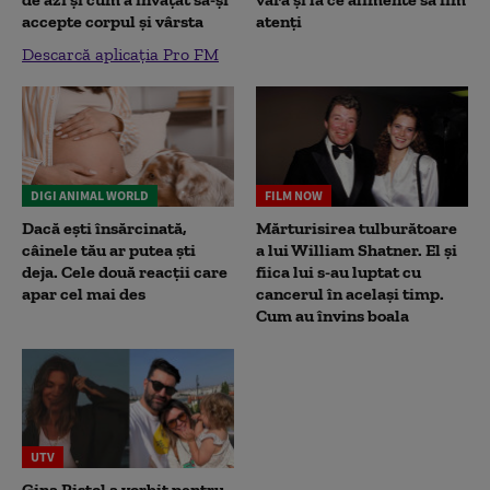
accepte corpul și vârsta
atenți
Descarcă aplicația Pro FM
DIGI ANIMAL WORLD
FILM NOW
Dacă ești însărcinată,
Mărturisirea tulburătoare
câinele tău ar putea ști
a lui William Shatner. El și
deja. Cele două reacții care
fiica lui s-au luptat cu
apar cel mai des
cancerul în același timp.
Cum au învins boala
UTV
Gina Pistol a vorbit pentru