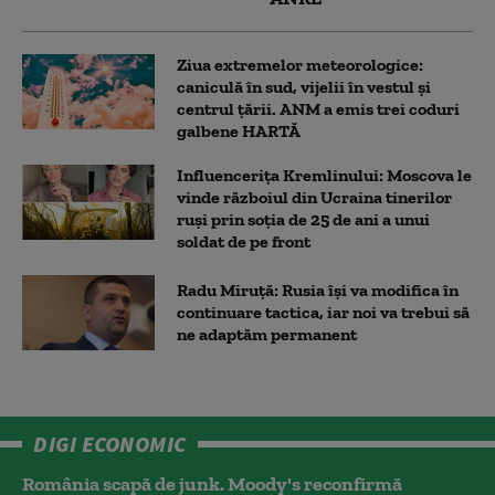
Ziua extremelor meteorologice:
caniculă în sud, vijelii în vestul și
centrul țării. ANM a emis trei coduri
galbene HARTĂ
Influencerița Kremlinului: Moscova le
vinde războiul din Ucraina tinerilor
ruși prin soția de 25 de ani a unui
soldat de pe front
Radu Miruță: Rusia își va modifica în
continuare tactica, iar noi va trebui să
ne adaptăm permanent
DIGI ECONOMIC
România scapă de junk. Moody's reconfirmă