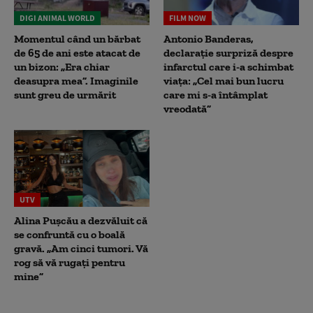
DIGI ANIMAL WORLD
FILM NOW
Momentul când un bărbat
Antonio Banderas,
de 65 de ani este atacat de
declarație surpriză despre
un bizon: „Era chiar
infarctul care i-a schimbat
deasupra mea”. Imaginile
viața: „Cel mai bun lucru
sunt greu de urmărit
care mi s-a întâmplat
vreodată”
UTV
Alina Pușcău a dezvăluit că
se confruntă cu o boală
gravă. „Am cinci tumori. Vă
rog să vă rugați pentru
mine”