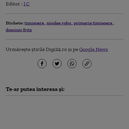
Editor :
I.C
Etichete:
timisoara
nicolae robu
primaria timisoara
dominic fritz
Urmărește știrile Digi24.ro și pe
Google News
Te-ar putea interesa și:
PSD cere anchetă
penală împotriva
reprezentanților USR
după „amenda modică”