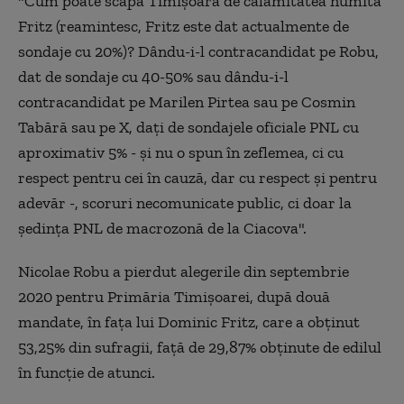
"Cum poate scăpa Timişoara de calamitatea numită
Fritz (reamintesc, Fritz este dat actualmente de
sondaje cu 20%)? Dându-i-l contracandidat pe Robu,
dat de sondaje cu 40-50% sau dându-i-l
contracandidat pe Marilen Pirtea sau pe Cosmin
Tabără sau pe X, daţi de sondajele oficiale PNL cu
aproximativ 5% - şi nu o spun în zeflemea, ci cu
respect pentru cei în cauză, dar cu respect şi pentru
adevăr -, scoruri necomunicate public, ci doar la
şedinţa PNL de macrozonă de la Ciacova".
Nicolae Robu a pierdut alegerile din septembrie
2020 pentru Primăria Timişoarei, după două
mandate, în faţa lui Dominic Fritz, care a obţinut
53,25% din sufragii, faţă de 29,87% obţinute de edilul
în funcţie de atunci.