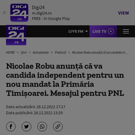
Digi24
VIEW
m.digi24.ro
FREE - In Google Play
LIVE TV
LIVE FM
HOME
Știri
Actualitate
Politică
Nicolae Robu anunță că va candida independent pentru un nou mandat la Primăria Timișoarei. Mesajul pentru PNL
Nicolae Robu anunță că va
candida independent pentru un
nou mandat la Primăria
Timișoarei. Mesajul pentru PNL
Data actualizării:
28.12.2022 17:17
Data publicării:
28.12.2022 13:29