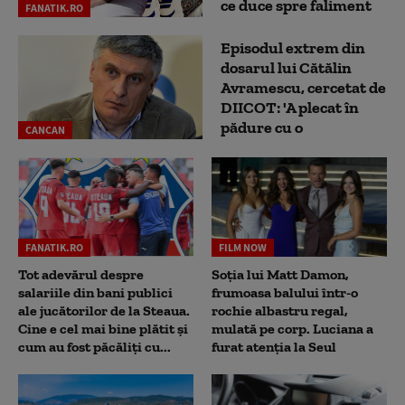
ce duce spre faliment
FANATIK.RO
Episodul extrem din
dosarul lui Cătălin
Avramescu, cercetat de
DIICOT: 'A plecat în
pădure cu o
CANCAN
FANATIK.RO
FILM NOW
Tot adevărul despre
Soția lui Matt Damon,
salariile din bani publici
frumoasa balului într-o
ale jucătorilor de la Steaua.
rochie albastru regal,
Cine e cel mai bine plătit și
mulată pe corp. Luciana a
cum au fost păcăliți cu...
furat atenția la Seul