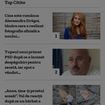
Top Citite
Cine este românca
Alecsandra Drăgoi,
tânăra care a realizat
fotografia oficială a
1
noului...
Tupeul unui primar
PSD după ce a încasat
despăgubiri pentru
secetă, iar apoi a
2
vândut...
„Anna, ţine-ţi prostul
acasă!”. Val de reacții
după ce un bărbat a