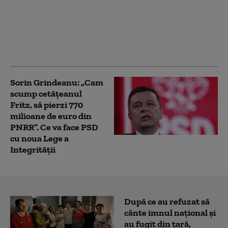
AUR condiționează
votul pentru noua lege
a integrității: „Poziția
noastră este una de
principiu”
Sorin Grindeanu: „Cam
scump cetățeanul
Fritz, să pierzi 770
milioane de euro din
PNRR”. Ce va face PSD
cu noua Lege a
Integrității
După ce au refuzat să
cânte imnul naţional şi
au fugit din ţară,