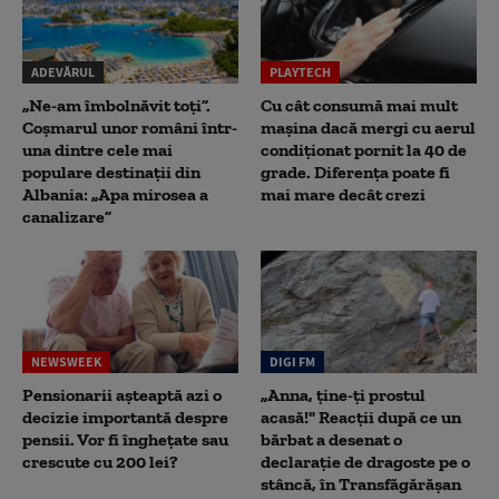
ADEVĂRUL
PLAYTECH
„Ne-am îmbolnăvit toți”.
Cu cât consumă mai mult
Coșmarul unor români într-
mașina dacă mergi cu aerul
una dintre cele mai
condiționat pornit la 40 de
populare destinații din
grade. Diferența poate fi
Albania: „Apa mirosea a
mai mare decât crezi
canalizare”
NEWSWEEK
DIGI FM
Pensionarii așteaptă azi o
„Anna, ţine-ţi prostul
decizie importantă despre
acasă!" Reacţii după ce un
pensii. Vor fi înghețate sau
bărbat a desenat o
crescute cu 200 lei?
declaraţie de dragoste pe o
stâncă, în Transfăgărăşan