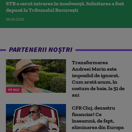
STB a cerut intrarea în insolvență. Solicitarea a fost
depusă la Tribunalul București
06.08.2026
PARTENERII NOȘTRI
Transformarea
Andreei Marin este
imposibil de ignorat.
Cum arată acum, în
costum de baie, la 51 de
PE ROZ
ani
CFR Cluj, dezastru
financiar! Ce
înseamnă, de fapt,
eliminarea din Europa