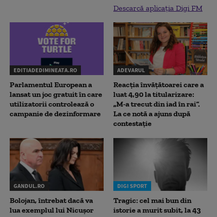
Descarcă aplicația Digi FM
EDITIADEDIMINEATA.RO
ADEVARUL
Parlamentul European a
Reacția învățătoarei care a
lansat un joc gratuit în care
luat 4,90 la titularizare:
utilizatorii controlează o
„M-a trecut din iad în rai”.
campanie de dezinformare
La ce notă a ajuns după
contestație
GANDUL.RO
DIGI SPORT
Bolojan, întrebat dacă va
Tragic: cel mai bun din
lua exemplul lui Nicușor
istorie a murit subit, la 43