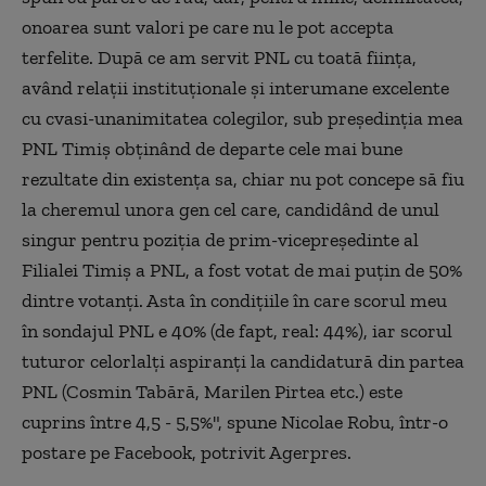
onoarea sunt valori pe care nu le pot accepta
terfelite. După ce am servit PNL cu toată fiinţa,
având relaţii instituţionale şi interumane excelente
cu cvasi-unanimitatea colegilor, sub preşedinţia mea
PNL Timiş obţinând de departe cele mai bune
rezultate din existenţa sa, chiar nu pot concepe să fiu
la cheremul unora gen cel care, candidând de unul
singur pentru poziţia de prim-vicepreşedinte al
Filialei Timiş a PNL, a fost votat de mai puţin de 50%
dintre votanţi. Asta în condiţiile în care scorul meu
în sondajul PNL e 40% (de fapt, real: 44%), iar scorul
tuturor celorlalţi aspiranţi la candidatură din partea
PNL (Cosmin Tabără, Marilen Pirtea etc.) este
cuprins între 4,5 - 5,5%", spune Nicolae Robu, într-o
postare pe Facebook, potrivit Agerpres.