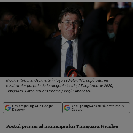
Nicolae Robu, la declarații în fața sediului PNL, după aflarea
rezultatelor parțiale de la alegerile locale, 27 septembrie 2020,
Timișoara. Foto: Inquam Photos / Virgil Simonescu
Urmărește
Digi24
în Google
Adaugă
Digi24
ca sursă preferată în
Discover
Google
Fostul primar al municipiului Timişoara Nicolae