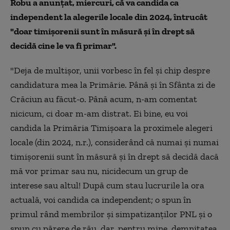
Robu a anunţat, miercuri, că va candida ca
independent la alegerile locale din 2024, întrucât
"doar timişorenii sunt în măsură şi în drept să
decidă cine le va fi primar".
"Deja de multişor, unii vorbesc în fel şi chip despre
candidatura mea la Primărie. Până şi în Sfânta zi de
Crăciun au făcut-o. Până acum, n-am comentat
nicicum, ci doar m-am distrat. Ei bine, eu voi
candida la Primăria Timişoara la proximele alegeri
locale (din 2024, n.r.), considerând că numai şi numai
timişorenii sunt în măsură şi în drept să decidă dacă
mă vor primar sau nu, nicidecum un grup de
interese sau altul! După cum stau lucrurile la ora
actuală, voi candida ca independent; o spun în
primul rând membrilor şi simpatizanţilor PNL şi o
spun cu părere de rău, dar, pentru mine, demnitatea,