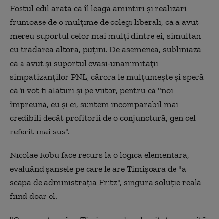
Fostul edil arată că îl leagă amintiri şi realizări
frumoase de o mulţime de colegi liberali, că a avut
mereu suportul celor mai mulţi dintre ei, simultan
cu trădarea altora, puţini. De asemenea, subliniază
că a avut şi suportul cvasi-unanimităţii
simpatizanţilor PNL, cărora le mulţumeşte şi speră
că îi vot fi alături şi pe viitor, pentru că "noi
împreună, eu şi ei, suntem incomparabil mai
credibili decât profitorii de o conjunctură, gen cel
referit mai sus".
Nicolae Robu face recurs la o logică elementară,
evaluând şansele pe care le are Timişoara de "a
scăpa de administraţia Fritz", singura soluţie reală
fiind doar el.