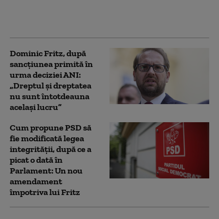
primită de Fritz: „A
devenit partidul
condamnaților”
Dominic Fritz, după
sancțiunea primită în
urma deciziei ANI:
„Dreptul şi dreptatea
nu sunt întotdeauna
acelaşi lucru”
Cum propune PSD să
fie modificată legea
integrității, după ce a
picat o dată în
Parlament: Un nou
amendament
împotriva lui Fritz