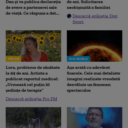
Dan și va publica declarația
de ani. Solicitarea
de avere a partenerei sale
neobișnuită a familiei
de viață. Ce răspuns a dat...
Descarcă aplicația Digi
Sport
PRO FM
DIGI WORLD
Lora, probleme de sănătate
Așa arată cu adevărat
la 44 de ani. Artista a
Soarele. Cele mai detaliate
publicat raportul medical:
imagini realizate vreodată
„Urmează cel puțin 10
dezvăluie un fenomen
ședințe de terapie”
spectaculos
Descarcă aplicația Pro FM