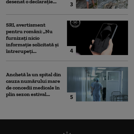
desenat o declarație...
3
SRI, avertisment
pentru români: „Nu
furnizați nicio
informație solicitată și
4
întrerupeți...
Anchetă la un spital din
cauza numărului mare
de concedii medicale în
plin sezon estival...
5