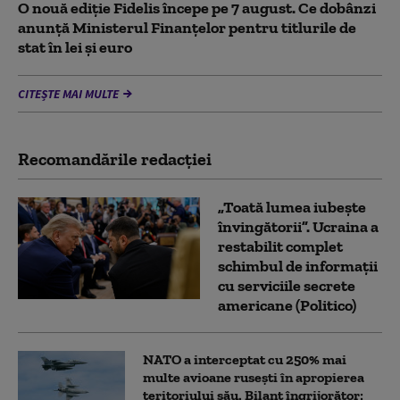
O nouă ediție Fidelis începe pe 7 august. Ce dobânzi
anunță Ministerul Finanțelor pentru titlurile de
stat în lei și euro
CITEȘTE MAI MULTE
Recomandările redacţiei
„Toată lumea iubește
învingătorii”. Ucraina a
restabilit complet
schimbul de informații
cu serviciile secrete
americane (Politico)
NATO a interceptat cu 250% mai
multe avioane rusești în apropierea
teritoriului său. Bilanț îngrijorător: