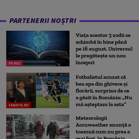
PARTENERII NOȘTRI
Viața acestor 3 zodii se
schimbă în bine până
pe 16 august. Universul
le pregătește un nou
început
PE ROZ
Fotbalistul acuzat că
bea apa din ghivece și
florării, surprins de ce
a găsit în România: „Nu
mă așteptam la asta”
FANATIK.RO
Meteorologii
Accuweather anunță o
toamnă cum nu prea a
mai fost, în România.