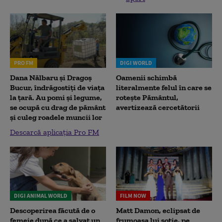
PRO FM
DIGI WORLD
Dana Nălbaru și Dragoș
Oamenii schimbă
Bucur, îndrăgostiți de viața
literalmente felul în care se
la țară. Au pomi și legume,
rotește Pământul,
se ocupă cu drag de pământ
avertizează cercetătorii
și culeg roadele muncii lor
Descarcă aplicația Pro FM
DIGI ANIMAL WORLD
FILM NOW
Descoperirea făcută de o
Matt Damon, eclipsat de
femeie după ce a salvat un
frumoasa lui soție, pe