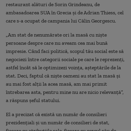
restaurant alături de Sorin Grindeanu, de
ambasadoarea SUA în Grecia şi de Adrian Thiess, cel
care s-a ocupat de campania lui Călin Georgescu.
„Am stat de nenumărate ori la masă cu nişte
persoane despre care nu aveam cea mai bună
impresie. Când faci politică, scopul tău social este să
negociezi între categorii sociale pe care le reprezenţi,
astfel încât să le optimizezi voinţa, aşteptările de la
stat. Deci, faptul că nişte oameni au stat la masă şi
au mai fost alţii la acea masă, am mai primit
întrebarea asta, pentru mine nu are nicio relevanţă”,
a răspuns şeful statului.
El a precizat că există un număr de consilieri
prezidenţiali şi un număr de consilieri de stat,
fiecare cu atribuţiile sale, fiecare cu cercul său de