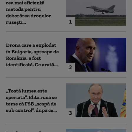
cea mai eficientă
metodă pentru
doborârea dronelor
1
rusești...
Drona care a explodat
în Bulgaria, aproape de
România, a fost
identificată. Ce arată...
2
„Toată lumea este
speriată”. Elita rusă se
teme că FSB „scapă de
sub control”, după ce...
3