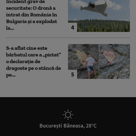
Incident grav de
securitate: O dronă a
intrat din România în
Bulgaria şi a explodat
4
la...
S-a aflat cine este
bărbatul care a „pictat”
o declarație de
dragoste pe o stâncă de
5
pe...
București Băneasa, 28°C