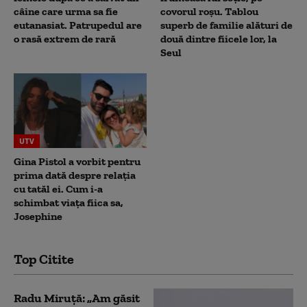
câine care urma sa fie
covorul roșu. Tablou
eutanasiat. Patrupedul are
superb de familie alături de
o rasă extrem de rară
două dintre fiicele lor, la
Seul
UTV
Gina Pistol a vorbit pentru
prima dată despre relația
cu tatăl ei. Cum i-a
schimbat viața fiica sa,
Josephine
Top Citite
Radu Miruță: „Am găsit