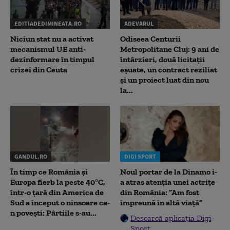
EDITIADEDIMINEATA.RO
ADEVARUL
Niciun stat nu a activat
Odiseea Centurii
mecanismul UE anti-
Metropolitane Cluj: 9 ani de
dezinformare în timpul
întârzieri, două licitații
crizei din Ceuta
eșuate, un contract reziliat
și un proiect luat din nou
la...
GANDUL.RO
DIGI SPORT
În timp ce România și
Noul portar de la Dinamo i-
Europa fierb la peste 40°C,
a atras atenția unei actrițe
într-o țară din America de
din România: ”Am fost
Sud a început o ninsoare ca-
împreună în altă viață”
n povești: Pârtiile s-au...
Descarcă aplicația Digi
Sport