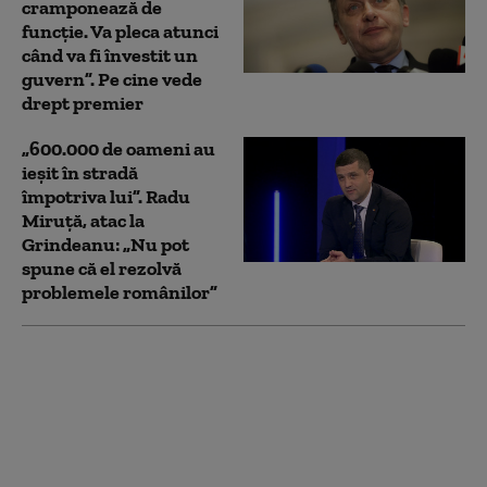
cramponează de
funcție. Va pleca atunci
când va fi învestit un
guvern”. Pe cine vede
drept premier
„600.000 de oameni au
ieșit în stradă
împotriva lui”. Radu
Miruță, atac la
Grindeanu: „Nu pot
spune că el rezolvă
problemele românilor”
Nicușor Dan spune, din
nou, că România își
asumă obiectivul
trecerii la moneda
euro: „E un proces de
durată care trebuie