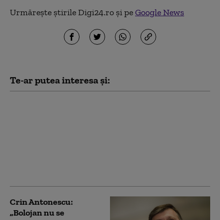
Urmărește știrile Digi24.ro și pe
Google News
Te-ar putea interesa și:
Crin Antonescu îi cere
lui Nicușor Dan să
rezolve criza
guvernării: „Un
președinte, ca să
merite să îl am, trebuie
să poată”
Crin Antonescu:
„Bolojan nu se