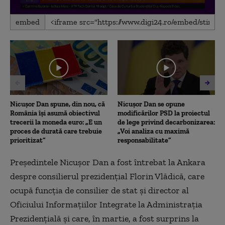
0
embed
seconds
of
43
minutes,
41
seconds
Nicușor Dan spune, din nou, că
Nicușor Dan se opune
România își asumă obiectivul
modificărilor PSD la proiectul
trecerii la moneda euro: „E un
de lege privind decarbonizarea:
proces de durată care trebuie
„Voi analiza cu maximă
prioritizat”
responsabilitate”
Preşedintele Nicuşor Dan a fost întrebat la Ankara
despre consilierul prezidenţial Florin Vlădică, care
ocupă funcţia de consilier de stat şi director al
Oficiului Informaţiilor Integrate la Administraţia
Prezidenţială şi care, în martie, a fost surprins la