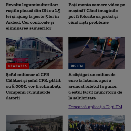
Revolta legumicultorilor:
Poți monta camere video pe
roșiile pleacă din Olt cu 1,5
mașină? Când imaginile
lei și ajung la peste 5 lei în
pot fi folosite ca probă și
Ardeal. Cer controale și
când riști probleme
eliminarea samsarilor
NEWSWEEK
DIGI FM
Șeful milionar al CFR
A câștigat un milion de
Călători și șeful CFR, plătit
euro la loterie, apoi a
cu 6.000€, vor fi schimbați.
aruncat biletul la gunoi.
Companii cu miliarde
Gestul făcut muncitorii de
datorii
la salubritate
Descarcă aplicația Digi FM