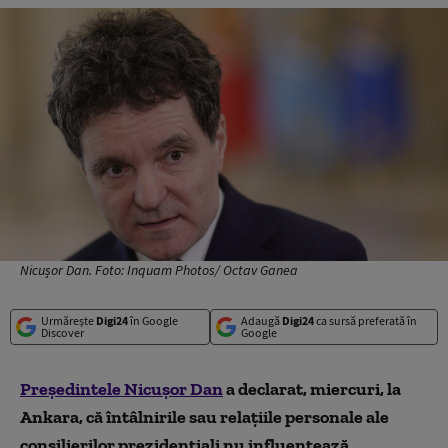
Nicușor Dan. Foto: Inquam Photos/ Octav Ganea
Urmărește
Digi24
în Google
Adaugă
Digi24
ca sursă preferată în
Discover
Google
Președintele Nicușor Dan
a declarat, miercuri, la
Ankara, că întâlnirile sau relațiile personale ale
consilierilor prezidențiali nu influențează