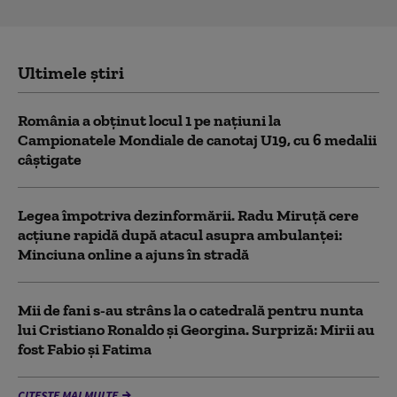
Ultimele știri
România a obținut locul 1 pe naţiuni la
Campionatele Mondiale de canotaj U19, cu 6 medalii
câștigate
Legea împotriva dezinformării. Radu Miruță cere
acțiune rapidă după atacul asupra ambulanței:
Minciuna online a ajuns în stradă
Mii de fani s-au strâns la o catedrală pentru nunta
lui Cristiano Ronaldo şi Georgina. Surpriză: Mirii au
fost Fabio şi Fatima
CITEȘTE MAI MULTE