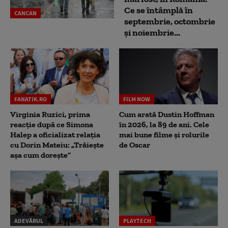
Ce se întâmplă în
CANCAN
septembrie, octombrie
și noiembrie...
FANATIK.RO
FILM NOW
Virginia Ruzici, prima
Cum arată Dustin Hoffman
reacție după ce Simona
în 2026, la 89 de ani. Cele
Halep a oficializat relația
mai bune filme și rolurile
cu Dorin Mateiu: „Trăiește
de Oscar
așa cum dorește”
ADEVĂRUL
PLAYTECH