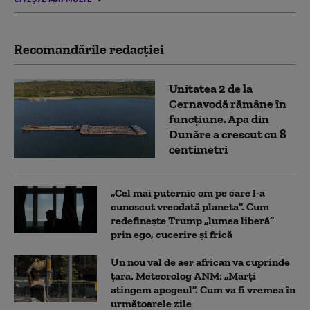
Recomandările redacţiei
Unitatea 2 de la
Cernavodă rămâne în
funcțiune. Apa din
Dunăre a crescut cu 8
centimetri
„Cel mai puternic om pe care l-a
cunoscut vreodată planeta”. Cum
redefinește Trump „lumea liberă”
prin ego, cucerire și frică
Un nou val de aer african va cuprinde
țara. Meteorolog ANM: „Marți
atingem apogeul”. Cum va fi vremea în
următoarele zile