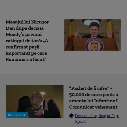
prioritizat”
Mesajul lui Nicușor
Dan după decizia
Moody’s privind
ratingul de țară: „A
confirmat pașii
importanți pe care
România i-a făcut”
”Pachet de 6 cifre” +
50.000 de euro pentru
amanta lui Infantino?
Comunicat vehement
DIGI SPORT
Descarcă aplicația Digi
Sport