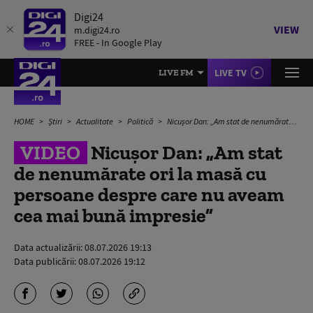
Digi24
VIEW
m.digi24.ro
FREE - In Google Play
LIVE TV
LIVE FM
HOME
Știri
Actualitate
Politică
Nicuşor Dan: „Am stat de nenumărate ori la masă cu persoane despre care nu aveam cea mai bună impresie”
VIDEO
Nicuşor Dan: „Am stat
de nenumărate ori la masă cu
persoane despre care nu aveam
cea mai bună impresie”
Data actualizării:
08.07.2026 19:13
Data publicării:
08.07.2026 19:12