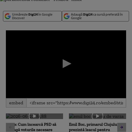
Urmărește
Digi24
în Google
Adaugă
Digi24
ca sursă preferată în
Discover
Google
0
embed
seconds
of
0
seconds
Surse: Cum încearcă PSD să
Emil Boc, primarul Clujului,
strângă voturile necesare
prezintă leacul pentru