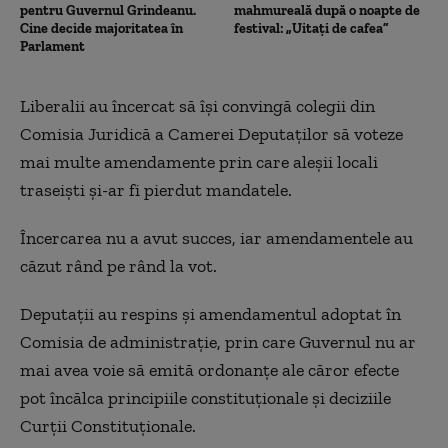
pentru Guvernul Grindeanu.
mahmureală după o noapte de
Cine decide majoritatea în
festival: „Uitați de cafea”
Parlament
Liberalii au încercat să îşi convingă colegii din
Comisia Juridică a Camerei Deputaţilor să voteze
mai multe amendamente prin care aleşii locali
traseişti şi-ar fi pierdut mandatele.
Încercarea nu a avut succes, iar amendamentele au
căzut rând pe rând la vot.
Deputaţii au respins şi amendamentul adoptat în
Comisia de administraţie, prin care Guvernul nu ar
mai avea voie să emită ordonanţe ale căror efecte
pot încălca principiile constituţionale şi deciziile
Curţii Constituţionale.