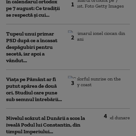
în calendarul ortodox
1
pe 7 august: Ce tradiții
se respectă și cui...
Tupeul unui primar
2
PSD după ce a încasat
despăgubiri pentru
secetă, iar apoi a
vândut...
Viața pe Pământ ar fi
3
putut apărea de două
ori. Studiul care pune
sub semnul întrebării...
4
Nivelul scăzut al Dunării a scos la
iveală Podul lui Constantin, din
timpul Imperiului...