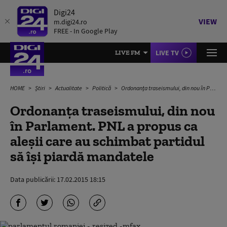
Digi24
VIEW
m.digi24.ro
FREE - In Google Play
LIVE TV
LIVE FM
HOME
Știri
Actualitate
Politică
Ordonanța traseismului, din nou în Parlament. PNL a propus ca aleșii care au schimbat partidul să își piardă mandatele
Ordonanța traseismului, din nou
în Parlament. PNL a propus ca
aleșii care au schimbat partidul
să își piardă mandatele
Data publicării:
17.02.2015 18:15