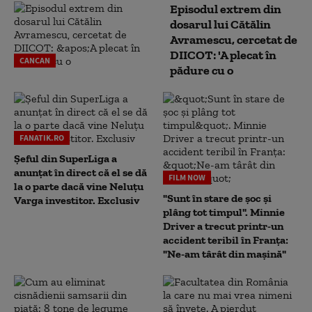
Episodul extrem din
dosarul lui Cătălin
Avramescu, cercetat de
DIICOT: 'A plecat în
CANCAN
pădure cu o
FANATIK.RO
Șeful din SuperLiga a
anunțat în direct că el se dă
FILM NOW
la o parte dacă vine Neluțu
"Sunt în stare de șoc și
Varga investitor. Exclusiv
plâng tot timpul". Minnie
Driver a trecut printr-un
accident teribil în Franța:
"Ne-am târât din mașină"