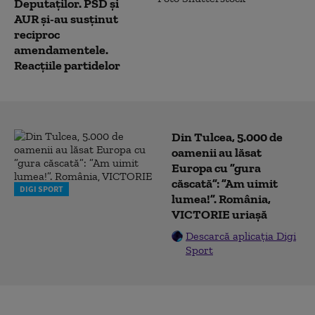
Deputaților. PSD și
AUR și-au susținut
reciproc
amendamentele.
Reacțiile partidelor
Din Tulcea, 5.000 de
oamenii au lăsat
Europa cu ”gura
căscată”: ”Am uimit
DIGI SPORT
lumea!”. România,
VICTORIE uriașă
Descarcă aplicația Digi
Sport