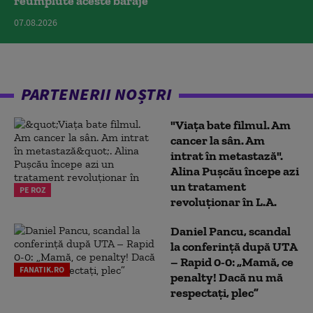
reumplute aceste baraje
07.08.2026
PARTENERII NOȘTRI
"Viața bate filmul. Am
cancer la sân. Am
intrat în metastază".
Alina Pușcău începe azi
un tratament
PE ROZ
revoluționar în L.A.
Daniel Pancu, scandal
la conferință după UTA
– Rapid 0-0: „Mamă, ce
FANATIK.RO
penalty! Dacă nu mă
respectați, plec”