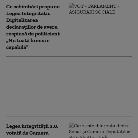
Ce schimbări propune
Legea Integrității.
Digitalizarea
declarațiilor de avere,
respinsă de politicieni:
„Nu toată lumea e
capabilă”
Noua Lege a
Integrității a trecut de
votul Parlamentului.
Ceartă pe averile
partenerilor: „Cu
amantele nu sunt
relații ca între soți”
Legea integrității 2.0,
votată de Camera