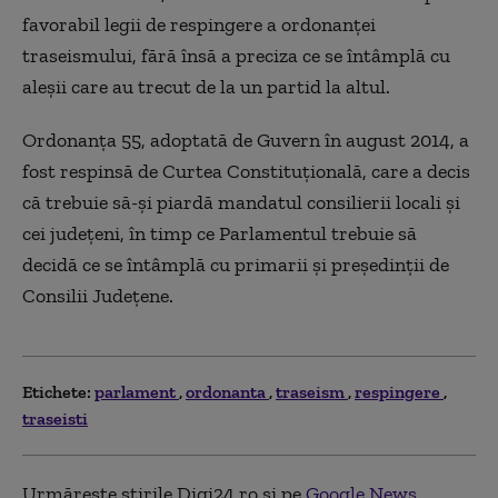
favorabil legii de respingere a ordonanţei
traseismului, fără însă a preciza ce se întâmplă cu
aleşii care au trecut de la un partid la altul.
Ordonanţa 55, adoptată de Guvern în august 2014, a
fost respinsă de Curtea Constituţională, care a decis
că trebuie să-şi piardă mandatul consilierii locali şi
cei judeţeni, în timp ce Parlamentul trebuie să
decidă ce se întâmplă cu primarii şi preşedinţii de
Consilii Judeţene.
Etichete:
parlament
ordonanta
traseism
respingere
traseisti
Urmărește știrile Digi24.ro și pe
Google News