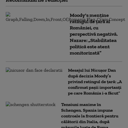
Moody's menține
ratingul de țară al
României, cu
perspectivă negativă.
Nazare: „Stabilitatea
politică este atent
monitorizată”
Mesajul lui Nicușor Dan
după decizia Moody’s
privind ratingul de țară: „A
confirmat pașii importanți
pe care România i-a făcut”
Tensiuni maxime în
Schengen. Spania impune
controale la frontieră pentru
călătorii din Italia, după
măsurile luate de Roma