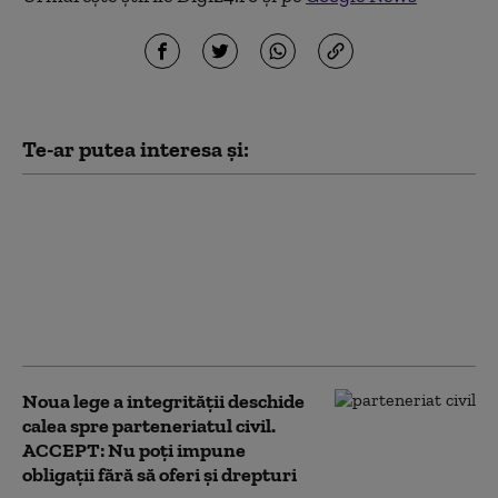
Te-ar putea interesa și:
Nicușor Dan a trimis
înapoi Parlamentului
proiectul de lege care
dublează numărul
urșilor ce pot fi
împușcați
Noua lege a integrității deschide
calea spre parteneriatul civil.
ACCEPT: Nu poți impune
obligații fără să oferi și drepturi