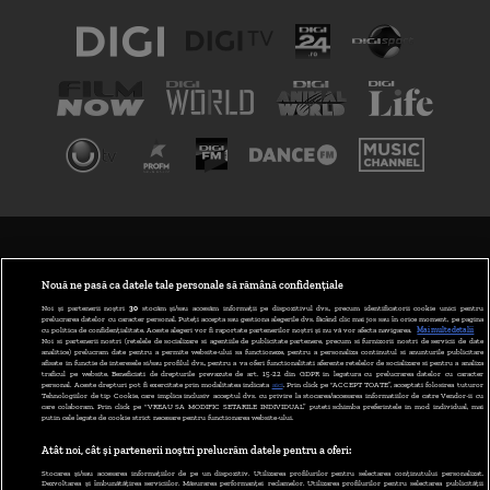
TERMENI ȘI CONDIȚII
POLITICA DE CONFIDENȚIALITATE
Nouă ne pasă ca datele tale personale să rămână confidențiale
Noi și partenerii noștri
30
stocăm și/sau accesăm informații pe dispozitivul dvs., precum identificatorii cookie unici pentru
prelucrarea datelor cu caracter personal. Puteți accepta sau gestiona alegerile dvs. făcând clic mai jos sau în orice moment, pe pagina
ABONARE DIGI TV
cu politica de confidențialitate. Aceste alegeri vor fi raportate partenerilor noștri și nu vă vor afecta navigarea.
Mai multe detalii
Noi si partenerii nostri (retelele de socializare si agentiile de publicitate partenere, precum si furnizorii nostri de servicii de date
analitice) prelucram date pentru a permite website-ului sa functioneze, pentru a personaliza continutul si anunturile publicitare
GESTIONAȚI PREFERINȚELE
afisate in functie de interesele si/sau profilul dvs., pentru a va oferi functionalitati aferente retelelor de socializare si pentru a analiza
traficul pe website. Beneficiati de drepturile prevazute de art. 15-22 din GDPR in legatura cu prelucrarea datelor cu caracter
personal. Aceste drepturi pot fi exercitate prin modalitatea indicata
aici
. Prin click pe “ACCEPT TOATE”, acceptati folosirea tuturor
CODUL DIGI24
Tehnologiilor de tip Cookie, care implica inclusiv acceptul dvs. cu privire la stocarea/accesarea informatiilor de catre Vendor-ii cu
care colaboram. Prin click pe “VREAU SA MODIFIC SETARILE INDIVIDUAL” puteti schimba preferintele in mod individual, mai
putin cele legate de cookie strict necesare pentru functionarea website-ului.
CAMERE WEB
Atât noi, cât și partenerii noștri prelucrăm datele pentru a oferi:
CONTACT/INFO
Stocarea și/sau accesarea informațiilor de pe un dispozitiv. Utilizarea profilurilor pentru selectarea conținutului personalizat.
Dezvoltarea și îmbunătățirea serviciilor. Măsurarea performanței reclamelor. Utilizarea profilurilor pentru selectarea publicității