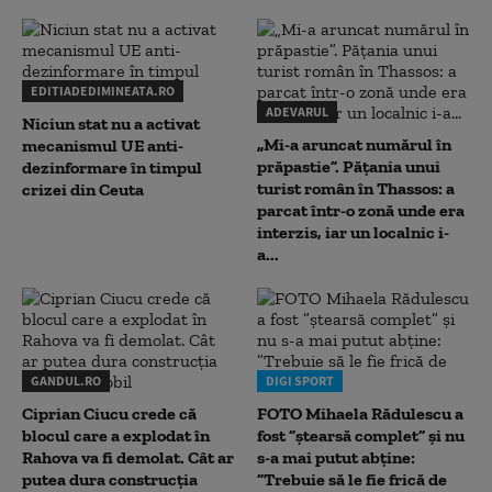
EDITIADEDIMINEATA.RO
ADEVARUL
Niciun stat nu a activat
„Mi-a aruncat numărul în
mecanismul UE anti-
prăpastie”. Pățania unui
dezinformare în timpul
turist român în Thassos: a
crizei din Ceuta
parcat într-o zonă unde era
interzis, iar un localnic i-
a...
GANDUL.RO
DIGI SPORT
Ciprian Ciucu crede că
FOTO Mihaela Rădulescu a
blocul care a explodat în
fost ”ștearsă complet” și nu
Rahova va fi demolat. Cât ar
s-a mai putut abține:
putea dura construcția
”Trebuie să le fie frică de