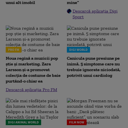
unui alt imobil
mine”
Descarcă aplicația Digi
Sport
PRO FM
DIGI WORLD
Noua regină a muzicii pop
Canicula pune presiune pe
știe și marketing. Zara
inimă. 5 simptome care nu
Larsson și-a promovat
trebuie ignorate niciodată,
colecția de costume de baie
potrivit unui cardiolog
purtând-o chiar ea
Descarcă aplicația Pro FM
DIGI ANIMAL WORLD
FILM NOW