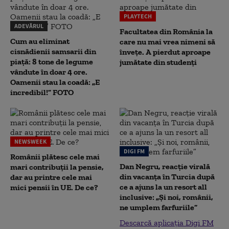
PLAYTECH
ADEVĂRUL
Facultatea din România la
Cum au eliminat
care nu mai vrea nimeni să
cisnădienii samsarii din
înveţe. A pierdut aproape
piață: 8 tone de legume
jumătate din studenţi
vândute în doar 4 ore.
Oamenii stau la coadă: „E
incredibil!” FOTO
NEWSWEEK
DIGI FM
Românii plătesc cele mai
Dan Negru, reacție virală
mari contribuții la pensie,
din vacanța în Turcia după
dar au printre cele mai
ce a ajuns la un resort all
mici pensii în UE. De ce?
inclusive: „Și noi, românii,
ne umplem farfuriile”
Descarcă aplicația Digi FM