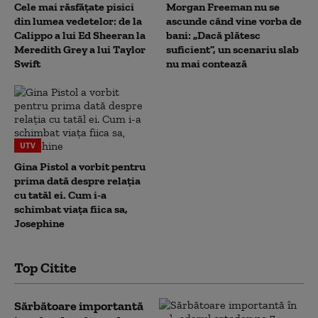
Cele mai răsfățate pisici
Morgan Freeman nu se
din lumea vedetelor: de la
ascunde când vine vorba de
Calippo a lui Ed Sheeran la
bani: „Dacă plătesc
Meredith Grey a lui Taylor
suficient”, un scenariu slab
Swift
nu mai contează
UTV
Gina Pistol a vorbit pentru
prima dată despre relația
cu tatăl ei. Cum i-a
schimbat viața fiica sa,
Josephine
Top Citite
Sărbătoare importantă