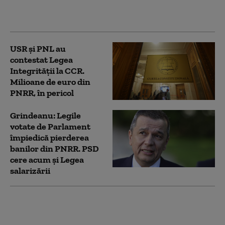
Legii Integrității la
CCR
USR și PNL au
contestat Legea
Integrității la CCR.
Milioane de euro din
PNRR, în pericol
Grindeanu: Legile
votate de Parlament
împiedică pierderea
banilor din PNRR. PSD
cere acum și Legea
salarizării
Strategia pentru
conservarea
biodiversității,