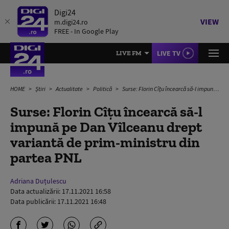
Digi24
VIEW
m.digi24.ro
FREE - In Google Play
LIVE TV
LIVE FM
HOME
Știri
Actualitate
Politică
Surse: Florin Cîțu încearcă să-l impună pe Dan Vîlceanu drept variantă de prim-ministru din partea PNL
Surse: Florin Cîțu încearcă să-l
impună pe Dan Vîlceanu drept
variantă de prim-ministru din
partea PNL
Adriana Duțulescu
Data actualizării:
17.11.2021 16:58
Data publicării:
17.11.2021 16:48