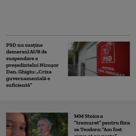
adoptată de Senat în
forma Camerei
Deputaților. Proiectul
merge la promulgare
PSD nu susține
demersul AUR de
suspendare a
președintelui Nicușor
Dan. Ghigiu: „Criza
guvernamentală e
suficientă”
MM Stoica a
”tremurat” pentru fiica
sa Teodora: ”Am fost
sigur că nu poate”