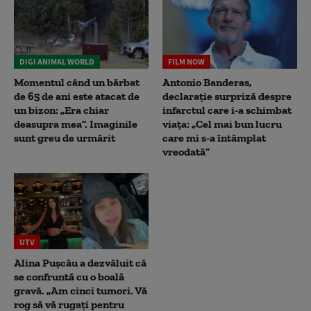
DIGI ANIMAL WORLD
FILM NOW
Momentul când un bărbat
Antonio Banderas,
de 65 de ani este atacat de
declarație surpriză despre
un bizon: „Era chiar
infarctul care i-a schimbat
deasupra mea”. Imaginile
viața: „Cel mai bun lucru
sunt greu de urmărit
care mi s-a întâmplat
vreodată”
UTV
Alina Pușcău a dezvăluit că
se confruntă cu o boală
gravă. „Am cinci tumori. Vă
rog să vă rugați pentru