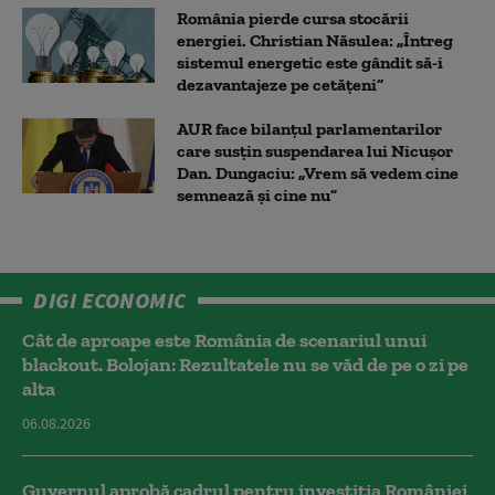
România pierde cursa stocării
energiei. Christian Năsulea: „Întreg
sistemul energetic este gândit să-i
dezavantajeze pe cetățeni”
AUR face bilanțul parlamentarilor
care susțin suspendarea lui Nicușor
Dan. Dungaciu: „Vrem să vedem cine
semnează și cine nu”
DIGI ECONOMIC
Cât de aproape este România de scenariul unui
blackout. Bolojan: Rezultatele nu se văd de pe o zi pe
alta
06.08.2026
Guvernul aprobă cadrul pentru investiția României