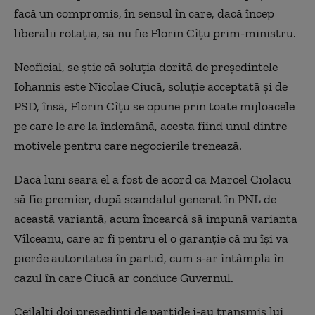
facă un compromis, în sensul în care, dacă încep
liberalii rotația, să nu fie Florin Cîțu prim-ministru.
Neoficial, se știe că soluția dorită de președintele
Iohannis este Nicolae Ciucă, soluție acceptată și de
PSD, însă, Florin Cîțu se opune prin toate mijloacele
pe care le are la îndemână, acesta fiind unul dintre
motivele pentru care negocierile trenează.
Dacă luni seara el a fost de acord ca Marcel Ciolacu
să fie premier, după scandalul generat în PNL de
această variantă, acum încearcă să impună varianta
Vîlceanu, care ar fi pentru el o garanție că nu își va
pierde autoritatea în partid, cum s-ar întâmpla în
cazul în care Ciucă ar conduce Guvernul.
Ceilalți doi președinți de partide i-au transmis lui