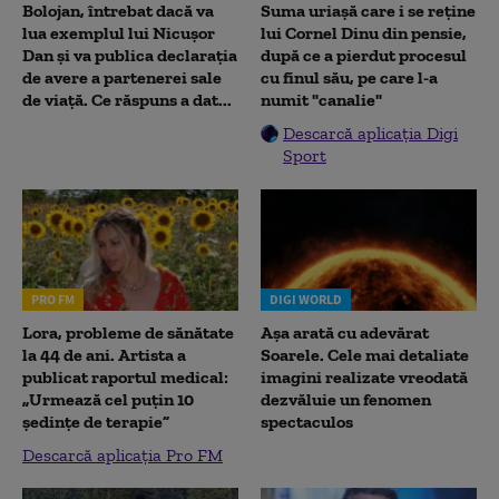
Bolojan, întrebat dacă va
Suma uriașă care i se reține
lua exemplul lui Nicușor
lui Cornel Dinu din pensie,
Dan și va publica declarația
după ce a pierdut procesul
de avere a partenerei sale
cu finul său, pe care l-a
de viață. Ce răspuns a dat...
numit "canalie"
Descarcă aplicația Digi
Sport
PRO FM
DIGI WORLD
Lora, probleme de sănătate
Așa arată cu adevărat
la 44 de ani. Artista a
Soarele. Cele mai detaliate
publicat raportul medical:
imagini realizate vreodată
„Urmează cel puțin 10
dezvăluie un fenomen
ședințe de terapie”
spectaculos
Descarcă aplicația Pro FM