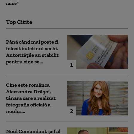
mine”
Top Citite
Până când mai poate fi
folosit buletinul vechi.
Autoritățile au stabilit
pentru cine se...
1
Cine este românca
Alecsandra Drăgoi,
tânăra care a realizat
fotografia oficială a
2
noului...
Noul Comandant-șef al