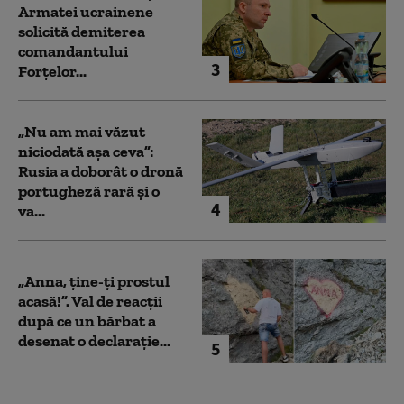
Armatei ucrainene
solicită demiterea
comandantului
3
Forțelor...
„Nu am mai văzut
niciodată așa ceva”:
Rusia a doborât o dronă
portugheză rară și o
4
va...
„Anna, ţine-ţi prostul
acasă!”. Val de reacții
după ce un bărbat a
desenat o declarație...
5