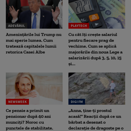
ADEVĂRUL
PLAYTECH
Amenințările lui Trump nu
Cu cât îți crește salariul
mai sperie lumea. Cum
pentru fiecare prag de
tratează capitalele lumii
vechime. Cum se aplică
retorica Casei Albe
majorările din noua Lege a
salarizării după 3, 5, 10, 15
și...
NEWSWEEK
DIGI FM
Ce pensie a primit un
„Anna, ţine-ţi prostul
pensionar după 40 ani
acasă!" Reacţii după ce un
munciți? Noroc cu
bărbat a desenat o
punctele de stabilitate.
declaraţie de dragoste pe o