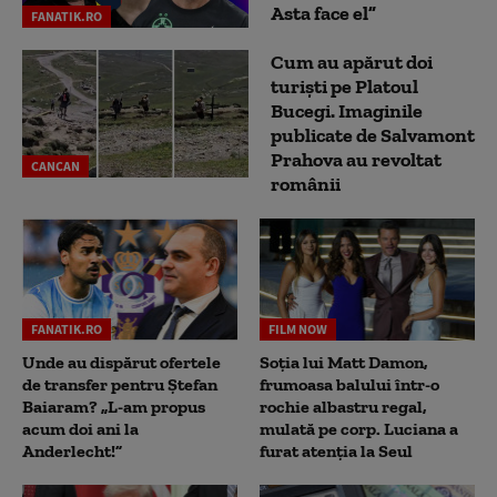
Asta face el”
FANATIK.RO
Cum au apărut doi
turiști pe Platoul
Bucegi. Imaginile
publicate de Salvamont
Prahova au revoltat
CANCAN
românii
FANATIK.RO
FILM NOW
Unde au dispărut ofertele
Soția lui Matt Damon,
de transfer pentru Ștefan
frumoasa balului într-o
Baiaram? „L-am propus
rochie albastru regal,
acum doi ani la
mulată pe corp. Luciana a
Anderlecht!”
furat atenția la Seul