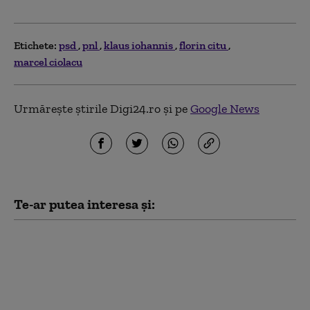
Etichete:
psd
pnl
klaus iohannis
florin citu
marcel ciolacu
Urmărește știrile Digi24.ro și pe
Google News
Te-ar putea interesa și:
PSD acuză PNL şi USR
că au blocat 771
milioane euro pentru
a-l proteja pe Dominic
Fritz, după contestarea