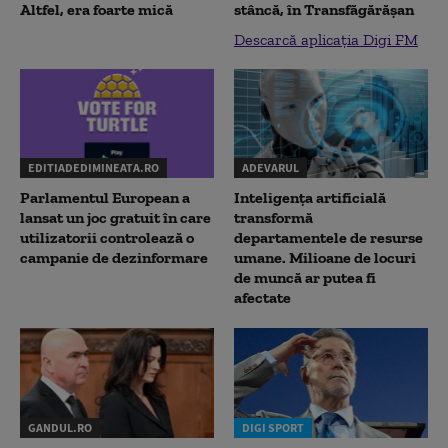
Altfel, era foarte mică
stâncă, în Transfăgărăşan
Descarcă aplicația Digi FM
EDITIADEDIMINEATA.RO
ADEVARUL
Parlamentul European a
Inteligența artificială
lansat un joc gratuit în care
transformă
utilizatorii controlează o
departamentele de resurse
campanie de dezinformare
umane. Milioane de locuri
de muncă ar putea fi
afectate
GANDUL.RO
DIGI SPORT