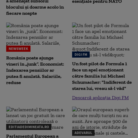
a amenajat subsolul
esențiale pentru NATO
blocului și doarme acolo în
fiecare noapte
NEWSWEEK
DIGI FM
România poate ajunge
Un fost pilot de Formula 1
vineri în „junk”. Economist:
face un apel emoționant
Indexarea pensiilor ar
către familia lui Michael
putea fi anulată. Salariile,
Schumacher: "Indiferent de
reduse
starea lui, vreau să-l văd"
Descarcă aplicația Digi FM
EDITIADEDIMINEATA.RO
ADEVARUL
Parlamentul European a