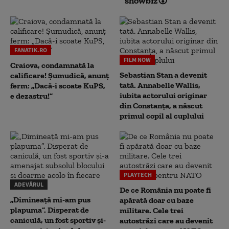
showbiz😮
FANATIK.RO
FILM NOW
Craiova, condamnată la
Sebastian Stan a devenit
calificare! Șumudică, anunț
tată. Annabelle Wallis,
ferm: „Dacă-i scoate KuPS,
iubita actorului originar
e dezastru!”
din Constanța, a născut
primul copil al cuplului
PLAYTECH
ADEVĂRUL
De ce România nu poate fi
„Dimineață mi-am pus
apărată doar cu baze
plapuma”. Disperat de
militare. Cele trei
caniculă, un fost sportiv și-
autostrăzi care au devenit