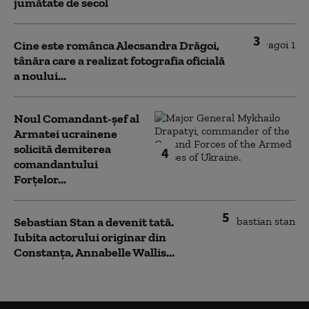
jumătate de secol
3
Cine este românca Alecsandra Drăgoi,
tânăra care a realizat fotografia oficială
a noului...
Noul Comandant-șef al
Armatei ucrainene
solicită demiterea
4
comandantului
Forțelor...
5
Sebastian Stan a devenit tată.
Iubita actorului originar din
Constanța, Annabelle Wallis...