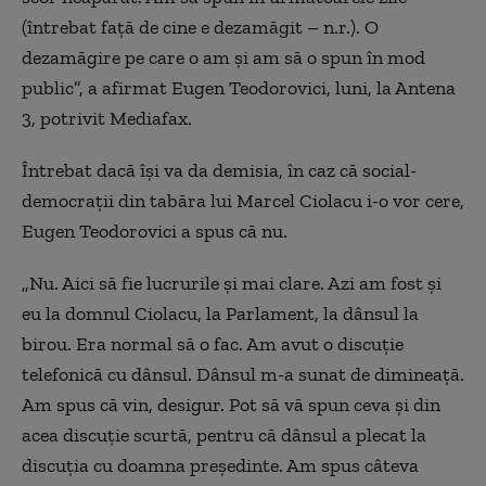
(întrebat față de cine e dezamăgit – n.r.). O
dezamăgire pe care o am și am să o spun în mod
public”, a afirmat Eugen Teodorovici, luni, la Antena
3, potrivit Mediafax.
Întrebat dacă își va da demisia, în caz că social-
democrații din tabăra lui Marcel Ciolacu i-o vor cere,
Eugen Teodorovici a spus că nu.
„Nu. Aici să fie lucrurile și mai clare. Azi am fost și
eu la domnul Ciolacu, la Parlament, la dânsul la
birou. Era normal să o fac. Am avut o discuție
telefonică cu dânsul. Dânsul m-a sunat de dimineață.
Am spus că vin, desigur. Pot să vă spun ceva și din
acea discuție scurtă, pentru că dânsul a plecat la
discuția cu doamna președinte. Am spus câteva