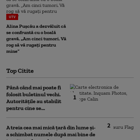
UTV
Alina Pușcău a dezvăluit că
se confruntă cu o boală
gravă. „Am cinci tumori. Vă
rog să vă rugați pentru
mine”
Top Citite
Până când mai poate fi
folosit buletinul vechi.
1
Autoritățile au stabilit
pentru cine se...
2
A treia cea mai mică țară din lume și-
a schimbat numele după mai bine de