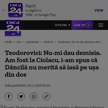
Digi24
VIEW
m.digi24.ro
FREE - In Google Play
LIVE TV
LIVE FM
HOME
Știri
Actualitate
Politică
Teodorovici: Nu-mi dau demisia. Am fost la Ciolacu, i-am spus că Dăncilă nu merită să iasă pe ușa din dos
Teodorovici: Nu-mi dau demisia.
Am fost la Ciolacu, i-am spus că
Dăncilă nu merită să iasă pe ușa
din dos
Data publicării:
26.11.2019 01:25