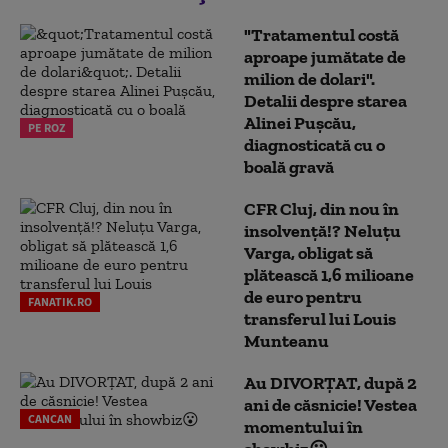
"Tratamentul costă
aproape jumătate de
milion de dolari".
Detalii despre starea
Alinei Pușcău,
PE ROZ
diagnosticată cu o
boală gravă
CFR Cluj, din nou în
insolvență!? Neluțu
Varga, obligat să
plătească 1,6 milioane
de euro pentru
FANATIK.RO
transferul lui Louis
Munteanu
Au DIVORȚAT, după 2
ani de căsnicie! Vestea
CANCAN
momentului în