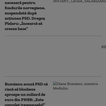
necesară pentru
fondurile norvegiene,
suspendată după
acțiunea PSD. Dragoș
Pîslaru: „Încearcă să
creeze haos”
Dragoș Pîslaru acuză
PSD că pune în pericol
banii din PNRR pentru
a arăta că țara e în haos:
E un „comportament
sistemic”
Buzoianu acuză PSD că
riscă să blocheze
aproape un miliard de
euro din PNRR: „Este
complet iresponsabil”