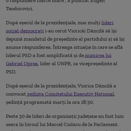
o răspundere foarte mare”, a punctat Eugen
Teodorovici.
După eșecul de la prezidențiale, mai mulți
lideri
social-democrați
i-au cerut Vioricăi Dăncilă să își
depună mandatul de președinte al partidului și să își
asume răspunderea. Întreaga situație în care se află
liderul PSD a fost amplificată și de
numirea lui
Gabriel Oprea
, lider al UNPR, ca vicepreședinte al
PSD.
După eșecul de la prezidențiale, Viorica Dăncilă a
convocat
ședința Comitetului Executiv Național
,
ședință programată marți la ora 18:30.
Peste 30 de lideri de organizații județene au fost luni
seara în biroul lui Marcel Ciolacu de la Parlament.