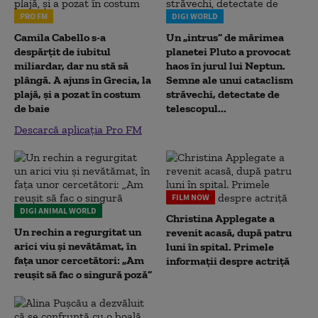
PRO FM
DIGI WORLD
Camila Cabello s-a
Un „intrus” de mărimea
despărțit de iubitul
planetei Pluto a provocat
miliardar, dar nu stă să
haos în jurul lui Neptun.
plângă. A ajuns în Grecia, la
Semne ale unui cataclism
plajă, și a pozat în costum
străvechi, detectate de
de baie
telescopul...
Descarcă aplicația Pro FM
FILM NOW
DIGI ANIMAL WORLD
Christina Applegate a
Un rechin a regurgitat un
revenit acasă, după patru
arici viu și nevătămat, în
luni în spital. Primele
fața unor cercetători: „Am
informații despre actriță
reușit să fac o singură poză”