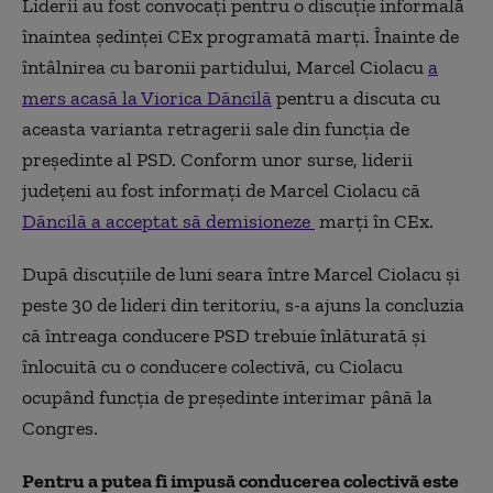
Liderii au fost convocați pentru o discuție informală
înaintea ședinței CEx programată marți. Înainte de
întâlnirea cu baronii partidului, Marcel Ciolacu
a
mers acasă la Viorica Dăncilă
pentru a discuta cu
aceasta varianta retragerii sale din funcția de
președinte al PSD. Conform unor surse, liderii
județeni au fost informați de Marcel Ciolacu că
Dăncilă a acceptat să demisioneze
marți în CEx.
După discuțiile de luni seara între Marcel Ciolacu și
peste 30 de lideri din teritoriu, s-a ajuns la concluzia
că întreaga conducere PSD trebuie înlăturată și
înlocuită cu o conducere colectivă, cu Ciolacu
ocupând funcția de președinte interimar până la
Congres.
Pentru a putea fi impusă conducerea colectivă este