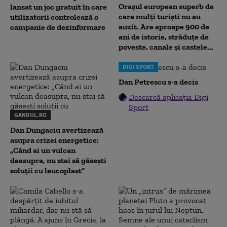
Orașul european superb de
lansat un joc gratuit în care
care mulți turiști nu au
utilizatorii controlează o
auzit. Are aproape 900 de
campanie de dezinformare
ani de istorie, străduțe de
poveste, canale și castele...
DIGI SPORT
Dan Petrescu s-a decis
Descarcă aplicația Digi
Sport
GANDUL.RO
Dan Dungaciu avertizează
asupra crizei energetice:
„Când ai un vulcan
deasupra, nu stai să găsești
soluții cu leucoplast”