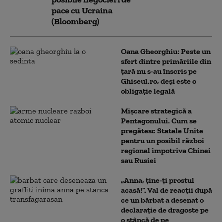
pace cu Ucraina
(Bloomberg)
Oana Gheorghiu: Peste un
sfert dintre primăriile din
țară nu s-au înscris pe
Ghiseul.ro, deși este o
obligație legală
Mișcare strategică a
Pentagonului. Cum se
pregătesc Statele Unite
pentru un posibil război
regional împotriva Chinei
sau Rusiei
„Anna, ţine-ţi prostul
acasă!”. Val de reacții după
ce un bărbat a desenat o
declarație de dragoste pe
o stâncă de pe