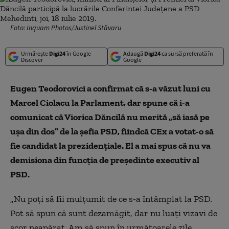
Foto: Inquam Photos/Justinel Stăvaru
Urmărește
Digi24
în Google
Adaugă
Digi24
ca sursă preferată în
Discover
Google
Eugen Teodorovici a confirmat că s-a văzut luni cu
Marcel Ciolacu la Parlament, dar spune că i-a
comunicat că Viorica Dăncilă nu merită „să iasă pe
ușa din dos” de la șefia PSD, fiindcă CEx a votat-o să
fie candidat la prezidențiale. El a mai spus că nu va
demisiona din funcția de președinte executiv al
PSD.
„Nu poți să fii mulțumit de ce s-a întâmplat la PSD.
Pot să spun că sunt dezamăgit, dar nu luați vizavi de
scor neapărat. Am să spun în următoarele zile