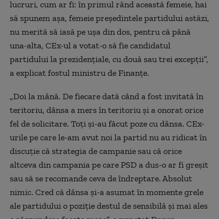
lucruri, cum ar fi: în primul rând această femeie, hai
să spunem așa, femeie președintele partidului astăzi,
nu merită să iasă pe ușa din dos, pentru că până
una-alta, CEx-ul a votat-o să fie candidatul
partidului la prezidențiale, cu două sau trei excepții”,
a explicat fostul ministru de Finanțe.
„Doi la mână. De fiecare dată când a fost invitată în
teritoriu, dânsa a mers în teritoriu și a onorat orice
fel de solicitare. Toți și-au făcut poze cu dânsa. CEx-
urile pe care le-am avut noi la partid nu au ridicat în
discuție că strategia de campanie sau că orice
altceva din campania pe care PSD a dus-o ar fi greșit
sau să se recomande ceva de îndreptare. Absolut
nimic. Cred că dânsa și-a asumat în momente grele
ale partidului o poziție destul de sensibilă și mai ales