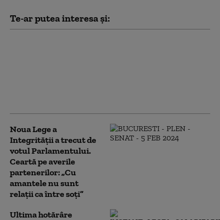
Te-ar putea interesa și:
Suspiciuni în privința
despăgubirilor pentru
secetă. Primar prins și
cu daună totală, și cu
producție mare
recoltată
Noua Lege a
Integrității a trecut de
votul Parlamentului.
Ceartă pe averile
partenerilor: „Cu
amantele nu sunt
relații ca între soți”
Ultima hotărâre