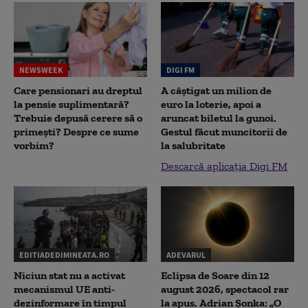
NEWSWEEK
DIGI FM
Care pensionari au dreptul
A câștigat un milion de
la pensie suplimentară?
euro la loterie, apoi a
Trebuie depusă cerere să o
aruncat biletul la gunoi.
primești? Despre ce sume
Gestul făcut muncitorii de
vorbim?
la salubritate
Descarcă aplicația Digi FM
EDITIADEDIMINEATA.RO
ADEVARUL
Niciun stat nu a activat
Eclipsa de Soare din 12
mecanismul UE anti-
august 2026, spectacol rar
dezinformare în timpul
la apus. Adrian Șonka: „O