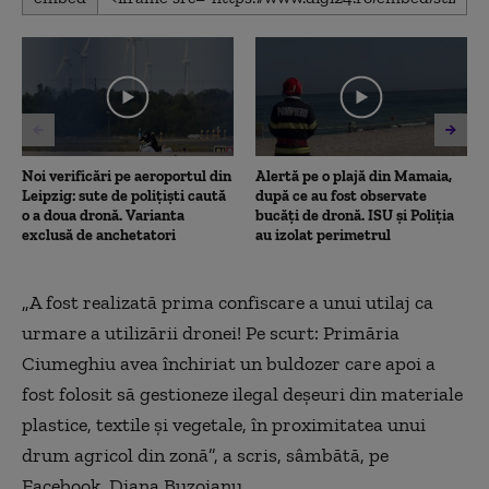
seconds
of
1
minute,
30
seconds
Noi verificări pe aeroportul din
Alertă pe o plajă din Mamaia,
Leipzig: sute de polițiști caută
după ce au fost observate
o a doua dronă. Varianta
bucăți de dronă. ISU și Poliția
exclusă de anchetatori
au izolat perimetrul
„A fost realizată prima confiscare a unui utilaj ca
urmare a utilizării dronei! Pe scurt: Primăria
Ciumeghiu avea închiriat un buldozer care apoi a
fost folosit să gestioneze ilegal deşeuri din materiale
plastice, textile şi vegetale, în proximitatea unui
drum agricol din zonă”, a scris, sâmbătă, pe
Facebook, Diana Buzoianu.