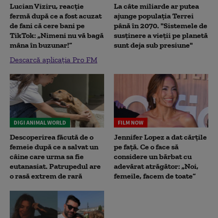
Lucian Viziru, reacție
La câte miliarde ar putea
fermă după ce a fost acuzat
ajunge populația Terrei
de fani că cere bani pe
până în 2070. "Sistemele de
TikTok: „Nimeni nu vă bagă
susținere a vieții pe planetă
mâna în buzunar!”
sunt deja sub presiune"
Descarcă aplicația Pro FM
DIGI ANIMAL WORLD
FILM NOW
Descoperirea făcută de o
Jennifer Lopez a dat cărțile
femeie după ce a salvat un
pe față. Ce o face să
câine care urma sa fie
considere un bărbat cu
eutanasiat. Patrupedul are
adevărat atrăgător: „Noi,
o rasă extrem de rară
femeile, facem de toate”