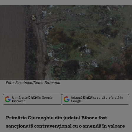
Foto: Facebook/Diana Buzoianu
Urmărește
Digi24
în Google
Adaugă
Digi24
ca sursă preferată în
Discover
Google
Primăria Ciumeghiu din județul Bihor a fost
sancţionată contravenţional cu o amendă în valoare