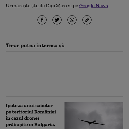
Urmărește știrile Digi24.ro și pe
Google News
Te-ar putea interesa și:
O dronă ar fi explodat
în sud-estul Republicii
Moldova, provocând un
incendiu de vegetaţie.
Poliția face verificări
Ipoteza unui sabotor
pe teritoriul României
în cazul dronei
prăbușite în Bulgaria,