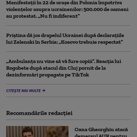
Manifestații în 22 de orașe din Polonia împotriva
violențelor asupra ucrainenilor: 500.000 de oameni
au protestat. „Nu fi indiferent”
Priștina dă jos drapelul Ucrainei după declarațiile
lui Zelenski în Serbia: „Kosovo trebuie respectat”
„Ambulanța nu vine să vă fure copiii”. Reacția lui
Rogobete după atacul din Cluj pornit de la
dezinformări propagate pe TikTok
CITEȘTE MAI MULTE
Recomandările redacţiei
Oana Gheorghiu atacă
demersul AUR pentru