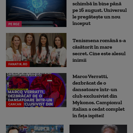
schimbă în bine până
pe 16 august. Universul
le pregătește un nou
început
PE ROZ
Tenismena română s-a
căsătorit în mare
secret. Cine este alesul
inimii
FANATIK.RO
Marco Verratti,
dezbrăcat de o
dansatoare într-un
club exclusivist din
Mykonos. Campionul
CANCAN
italian a cedat complet
în fața ispitei!