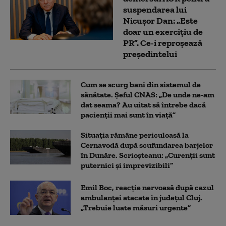
suspendarea lui
Nicușor Dan: „Este
doar un exercițiu de
PR”. Ce-i reproșează
președintelui
Cum se scurg bani din sistemul de
sănătate. Șeful CNAS: „De unde ne-am
dat seama? Au uitat să întrebe dacă
pacienții mai sunt în viață”
Situația rămâne periculoasă la
Cernavodă după scufundarea barjelor
în Dunăre. Scrioșteanu: „Curenții sunt
puternici și imprevizibili”
Emil Boc, reacție nervoasă după cazul
ambulanței atacate în județul Cluj.
„Trebuie luate măsuri urgente”