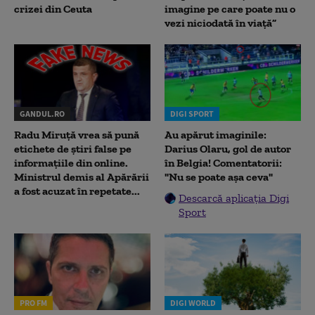
crizei din Ceuta
imagine pe care poate nu o
vezi niciodată în viață”
GANDUL.RO
DIGI SPORT
Radu Miruţă vrea să pună
Au apărut imaginile:
etichete de știri false pe
Darius Olaru, gol de autor
informațiile din online.
în Belgia! Comentatorii:
Ministrul demis al Apărării
"Nu se poate așa ceva"
a fost acuzat în repetate...
Descarcă aplicația Digi
Sport
PRO FM
DIGI WORLD