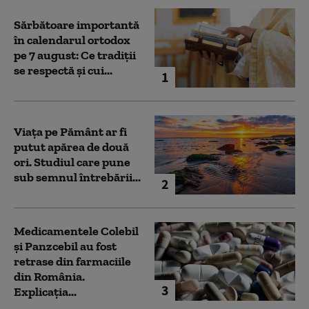
Sărbătoare importantă
în calendarul ortodox
pe 7 august: Ce tradiții
se respectă și cui...
1
Viața pe Pământ ar fi
putut apărea de două
ori. Studiul care pune
sub semnul întrebării...
2
Medicamentele Colebil
și Panzcebil au fost
retrase din farmaciile
din România.
3
Explicația...