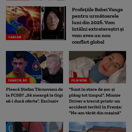
Profețiile Babei Vanga
pentru următoarele
luni din 2026. Vom
întâlni extratereștri și
vom avea un nou
CANCAN
conflict global
FANATIK.RO
FILM NOW
Pleacă Ștefan Târnovanu de
"Sunt în stare de șoc și
la FCSB? „Să meargă la Gigi
plâng tot timpul". Minnie
să-i ducă oferta”. Exclusiv
Driver a trecut printr-un
accident teribil în Franța:
"Ne-am târât din mașină"