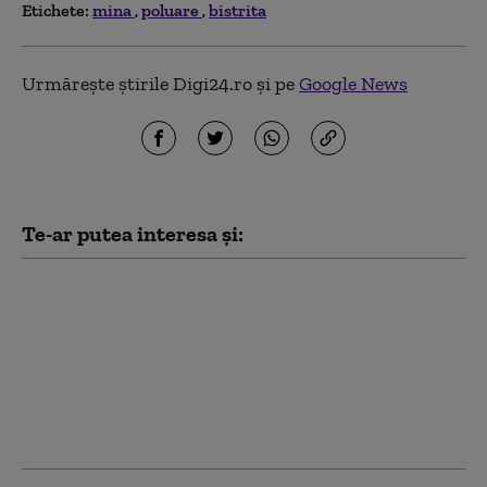
Etichete:
mina
poluare
bistrita
Urmărește știrile Digi24.ro și pe
Google News
Te-ar putea interesa și:
Intrarea în țară,
printre gunoaie.
Imagini dezolante pe
marginile autostrăzii
A1: „Cum intrăm în
România, suntem
parcă alți oameni”