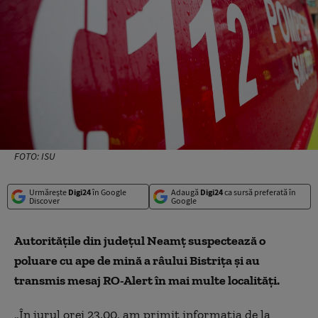
FOTO: ISU
Urmărește
Digi24
în Google
Adaugă
Digi24
ca sursă preferată în
Discover
Google
Autorităţile din judeţul Neamţ suspectea
z
ă o
poluare cu ape de mină a râului Bistriţa şi au
transmis mesaj RO-Alert în mai multe localităţi.
„În jurul orei 23.00, am primit informaţia de la