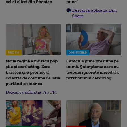
cel al elitei din Phenian
mine”
Descarcă aplicația Digi
Sport
PRO FM
DIGI WORLD
Noua regină a muzicii pop
Canicula pune presiune pe
știe și marketing. Zara
inimă. 5 simptome care nu
Larsson și-a promovat
trebuie ignorate niciodată,
colecția de costume de baie
potrivit unui cardiolog
purtând-o chiar ea
Descarcă aplicația Pro FM