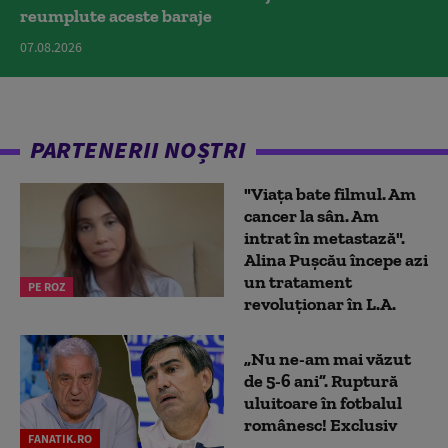
reumplute aceste baraje
07.08.2026
PARTENERII NOȘTRI
"Viața bate filmul. Am
cancer la sân. Am
intrat în metastază".
Alina Pușcău începe azi
un tratament
PE ROZ
revoluționar în L.A.
„Nu ne-am mai văzut
de 5-6 ani”. Ruptură
uluitoare în fotbalul
românesc! Exclusiv
FANATIK.RO