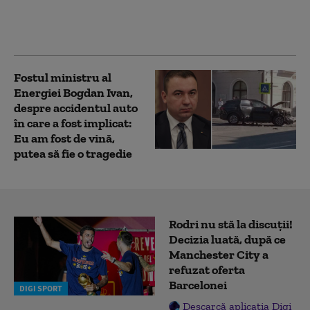
o piscină gonflabilă de
pe terasa
apartamentului său
Fostul ministru al
Energiei Bogdan Ivan,
despre accidentul auto
în care a fost implicat:
Eu am fost de vină,
putea să fie o tragedie
Rodri nu stă la discuții!
Decizia luată, după ce
Manchester City a
refuzat oferta
Barcelonei
DIGI SPORT
Descarcă aplicația Digi