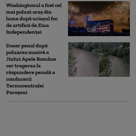
Washingtonul a fost cel
mai poluat oraş din
lume după uriaşul foc
de artificii de Ziua
Independenței
Dosar penal după
poluarea masivă a
Jiului: Apele Române
cer tragerea la
răspundere penală a
conducerii
Termocentralei
Paroșeni
Momentul în care un
român urmărit
internațional este
săltat de polițiști dintr-