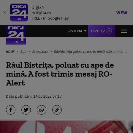
Digi24
VIEW
m.digi24.ro
FREE - In Google Play
LIVE TV
LIVE FM
HOME
Știri
Actualitate
Râul Bistriţa, poluat cu ape de mină. A fost trimis mesaj RO-Alert
Râul Bistriţa, poluat cu ape de
mină. A fost trimis mesaj RO-
Alert
Data publicării:
14.05.2023 07:17