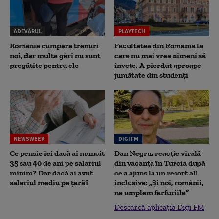
ADEVĂRUL
PLAYTECH
România cumpără trenuri
Facultatea din România la
noi, dar multe gări nu sunt
care nu mai vrea nimeni să
pregătite pentru ele
înveţe. A pierdut aproape
jumătate din studenţi
NEWSWEEK
DIGI FM
Ce pensie iei dacă ai muncit
Dan Negru, reacție virală
35 sau 40 de ani pe salariul
din vacanța în Turcia după
minim? Dar dacă ai avut
ce a ajuns la un resort all
salariul mediu pe țară?
inclusive: „Și noi, românii,
ne umplem farfuriile”
Descarcă aplicația Digi FM