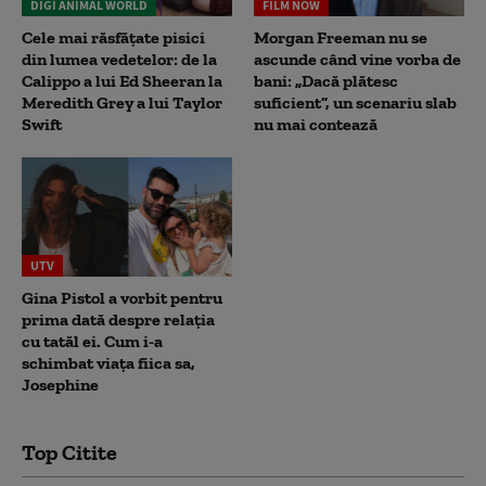
DIGI ANIMAL WORLD
FILM NOW
Cele mai răsfățate pisici
Morgan Freeman nu se
din lumea vedetelor: de la
ascunde când vine vorba de
Calippo a lui Ed Sheeran la
bani: „Dacă plătesc
Meredith Grey a lui Taylor
suficient”, un scenariu slab
Swift
nu mai contează
UTV
Gina Pistol a vorbit pentru
prima dată despre relația
cu tatăl ei. Cum i-a
schimbat viața fiica sa,
Josephine
Top Citite