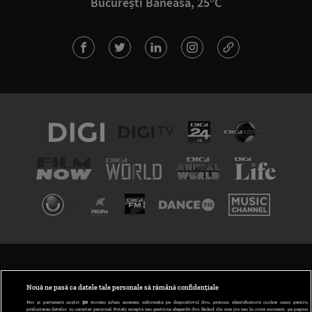
București Băneasa, 25°C
TERMENI ȘI CONDIȚII
POLITICA DE CONFIDENȚIALITATE
Nouă ne pasă ca datele tale personale să rămână confidențiale
Noi și partenerii noștri
30
stocăm și/sau accesăm informații pe dispozitivul dvs., precum identificatorii cookie unici pentru
prelucrarea datelor cu caracter personal. Puteți accepta sau gestiona alegerile dvs. făcând clic mai jos sau în orice moment, pe pagina