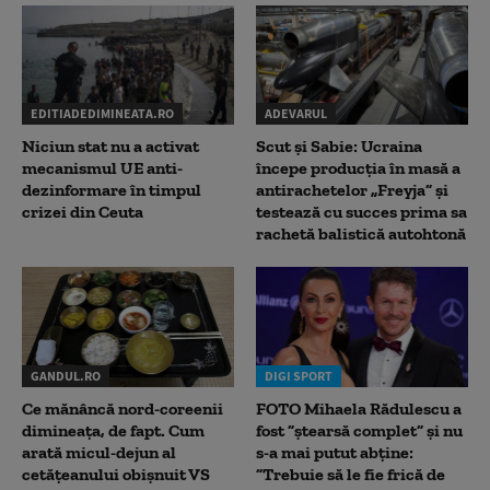
EDITIADEDIMINEATA.RO
ADEVARUL
Niciun stat nu a activat
Scut și Sabie: Ucraina
mecanismul UE anti-
începe producția în masă a
dezinformare în timpul
antirachetelor „Freyja” și
crizei din Ceuta
testează cu succes prima sa
rachetă balistică autohtonă
GANDUL.RO
DIGI SPORT
Ce mănâncă nord-coreenii
FOTO Mihaela Rădulescu a
dimineața, de fapt. Cum
fost ”ștearsă complet” și nu
arată micul-dejun al
s-a mai putut abține:
cetățeanului obișnuit VS
”Trebuie să le fie frică de