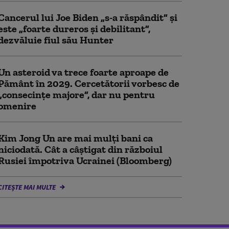
Cancerul lui Joe Biden „s-a răspândit” şi
este „foarte dureros și debilitant”,
dezvăluie fiul său Hunter
Un asteroid va trece foarte aproape de
Pământ în 2029. Cercetătorii vorbesc de
„consecințe majore”, dar nu pentru
omenire
Kim Jong Un are mai mulți bani ca
niciodată. Cât a câștigat din războiul
Rusiei împotriva Ucrainei (Bloomberg)
CITEȘTE MAI MULTE