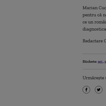
Marian Cucș
pentru că n
ce un român
diagnostica
Redactare 
Etichete:
sri
Urmărește ș