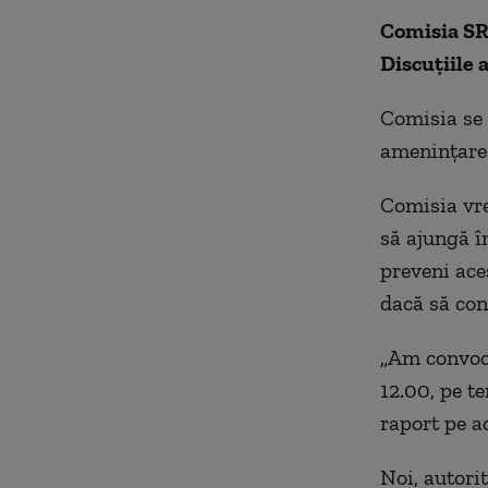
Comisia SR
Discuțiile 
Comisia se 
ameninţarea
Comisia vre
să ajungă î
preveni ace
dacă să co
„Am convoca
12.00, pe t
raport pe a
Noi, autori