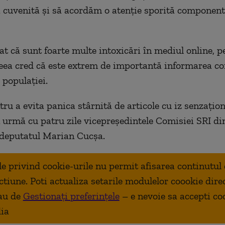
a cuvenită şi să acordăm o atenţie sporită component
t că sunt foarte multe intoxicări în mediul online, p
eea cred că este extrem de importantă informarea cor
 populaţiei.
u a evita panica stârnită de articole cu iz senzaţiona
 urmă cu patru zile vicepreşedintele Comisiei SRI di
 deputatul Marian Cucşa.
ale privind cookie-urile nu permit afisarea continutul
ctiune. Poti actualiza setarile modulelor coookie dire
au de
Gestionați preferințele
– e nevoie sa accepti co
ia