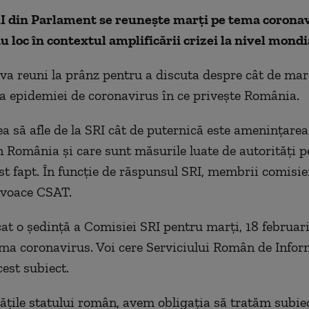
I din Parlament se reuneşte marţi pe tema coronav
au loc în contextul amplificării crizei la nivel mondi
va reuni la prânz pentru a discuta despre cât de mar
 epidemiei de coronavirus în ce priveşte România.
a să afle de la SRI cât de puternică este ameninţarea
n România şi care sunt măsurile luate de autorităţi p
st fapt. În funcţie de răspunsul SRI, membrii comisie
nvoace CSAT.
t o şedinţă a Comisiei SRI pentru marţi, 18 februarie
ema coronavirus. Voi cere Serviciului Român de Infor
cest subiect.
tăţile statului român, avem obligaţia să tratăm subie