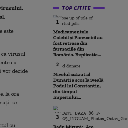
TOP CITITE
irusului.
al.
1
e este
Medicamentele
Colebil și Panzcebil au
fost retrase din
farmaciile din
 ca virusul
România. Explicația...
entru a
2
i vor decide
Nivelul scăzut al
Dunării a scos la iveală
Podul lui Constantin,
din timpul
, la ora
Imperiului...
maţii un
3
ctul cu
Radu Miruță: „Am