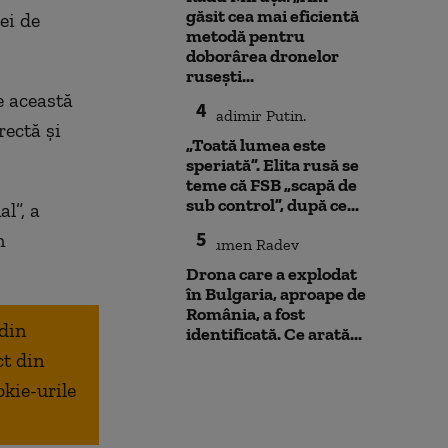
găsit cea mai eficientă
ei de
metodă pentru
doborârea dronelor
rusești...
e această
4
ectă şi
„Toată lumea este
speriată”. Elita rusă se
teme că FSB „scapă de
sub control”, după ce...
l”, a
5
n
Drona care a explodat
în Bulgaria, aproape de
România, a fost
 din
identificată. Ce arată...
ct din
okie-urile