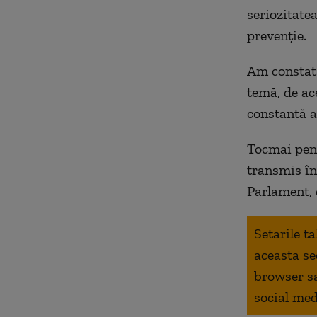
seriozitate
prevenţie.
Am constata
temă, de ac
constantă a
Tocmai pentr
transmis în
Parlament,
Setarile t
aceasta se
browser s
social med