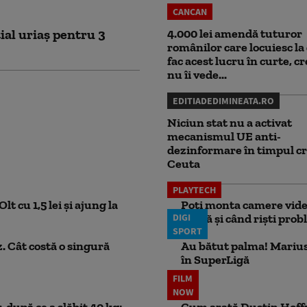
CANCAN
ial uriaș pentru 3
4.000 lei amendă tuturor
românilor care locuiesc la 
fac acest lucru în curte, c
nu îi vede...
EDITIADEDIMINEATA.RO
Niciun stat nu a activat
mecanismul UE anti-
dezinformare în timpul cr
Ceuta
PLAYTECH
lt cu 1,5 lei și ajung la
Poți monta camere video
DIGI
probă și când riști pro
SPORT
. Cât costă o singură
Au bătut palma! Marius
în SuperLigă
FILM
NOW