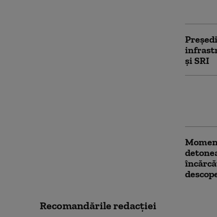
informa
Președi
infrast
și SRI
Cetățea
stadiu 
acțiuni
Momentu
detone
încărcă
descope
Recomandările redacţiei