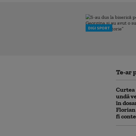
DIGI SPORT
Te-ar p
Curtea 
undă ve
în dosa
Florian
fi cont
SRI, av