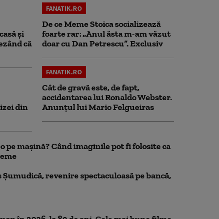
FANATIK.RO
De ce Meme Stoica socializează
casă și
foarte rar: „Anul ăsta m-am văzut
rezând că
doar cu Dan Petrescu”. Exclusiv
FANATIK.RO
Cât de gravă este, de fapt,
accidentarea lui Ronaldo Webster.
izei din
Anunțul lui Mario Felgueiras
 pe mașină? Când imaginile pot fi folosite ca
bleme
 Șumudică, revenire spectaculoasă pe bancă,