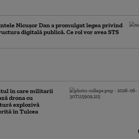
ție solicitată și întrerupeți convorbirea”
ntele Nicușor Dan a promulgat legea privind
ructura digitală publică. Ce rol vor avea STS
n străin, expulzat din România. SRI: Era în
avansat de radicalizare și în faza premergătoare
i
l în care militarii
ază drona cu
tură explozivă
rită în Tulcea