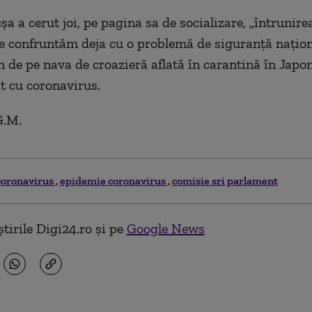
a a cerut joi, pe pagina sa de socializare, „întrunir
e confruntăm deja cu o problemă de siguranţă naţion
 de pe nava de croazieră aflată în carantină în Japon
t cu coronavirus.
G.M.
coronavirus
epidemie coronavirus
comisie sri parlament
tirile Digi24.ro și pe
Google News