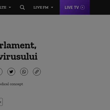
LIVE TV
LTE
LIVE FM
rlament,
virusului
e