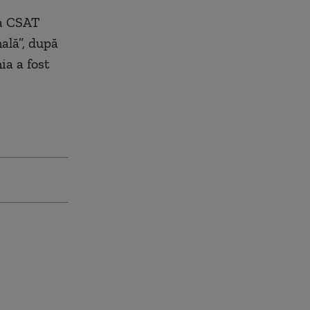
ea CSAT
ală”, după
ia a fost