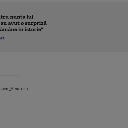
ntru nunta lui
 au avut o surpriză
ămâne în istorie”
ort