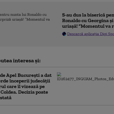
S-au dus la biserică pe
Ronaldo cu Georgina și
uriașă! ”Momentul va r
Descarcă aplicația Digi Sp
utea interesa și:
de Apel București a dat
rde începerii judecății
rul care îl vizează pe
 Coldea. Decizia poate
estată
ertisment pentru români: „Nu furnizați nicio