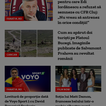
pentru care Edi
Iordănescu a refuzat să
semneze cu CFR Cluj:
„Nu vreau să antrenez
FANATIK.RO
în orice condiții!”
Cum au apărut doi
turiști pe Platoul
Bucegi. Imaginile
publicate de Salvamont
Prahova au revoltat
CANCAN
românii
FANATIK.RO
FILM NOW
Lovitură de proporție dată
Soția lui Matt Damon,
de Voyo Sport 1 cu David
frumoasa balului într-o
Popovici! Exclusiv
rochie albastru regal,