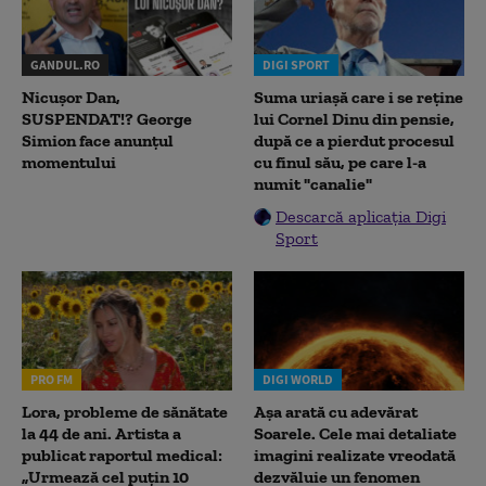
GANDUL.RO
DIGI SPORT
Nicușor Dan,
Suma uriașă care i se reține
SUSPENDAT!? George
lui Cornel Dinu din pensie,
Simion face anunțul
după ce a pierdut procesul
momentului
cu finul său, pe care l-a
numit "canalie"
Descarcă aplicația Digi
Sport
PRO FM
DIGI WORLD
Lora, probleme de sănătate
Așa arată cu adevărat
la 44 de ani. Artista a
Soarele. Cele mai detaliate
publicat raportul medical:
imagini realizate vreodată
„Urmează cel puțin 10
dezvăluie un fenomen