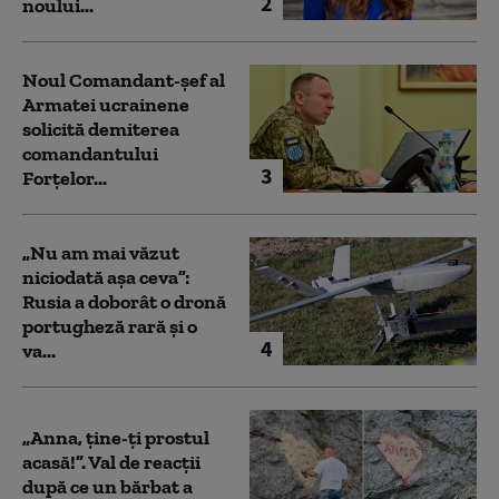
2
noului...
Noul Comandant-șef al
Armatei ucrainene
solicită demiterea
comandantului
3
Forțelor...
„Nu am mai văzut
niciodată așa ceva”:
Rusia a doborât o dronă
portugheză rară și o
4
va...
„Anna, ţine-ţi prostul
acasă!”. Val de reacții
după ce un bărbat a