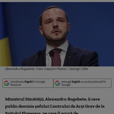
Alexandru Rogobete. Foto: Inquam Photos / George Călin
Urmărește
Digi24
în Google
Adaugă
Digi24
ca sursă preferată în
Discover
Google
Ministrul Sănătăţii, Alexandru Rogobete, îi cere
public demisia şefului Centrului de Arşi Grav de la
Spitalul Floreasca, pe care îl acuză de