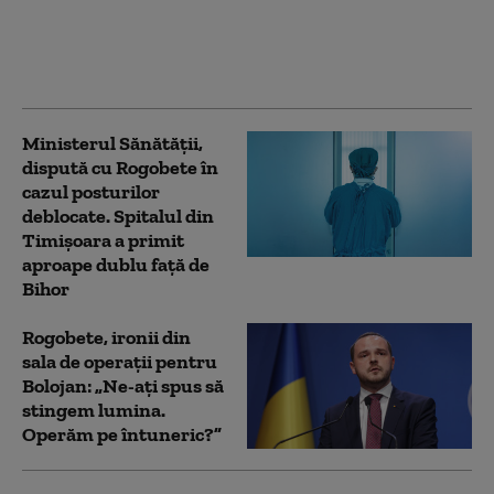
Gianni Infantino:
„Soluţia se rezumă la
trei cuvinte”
Ministerul Sănătății,
dispută cu Rogobete în
cazul posturilor
deblocate. Spitalul din
Timișoara a primit
aproape dublu față de
Bihor
Rogobete, ironii din
sala de operații pentru
Bolojan: „Ne-ați spus să
stingem lumina.
Operăm pe întuneric?”