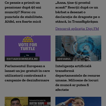
Ce pensie a primit un
„Anna, ţine-ţi prostul
pensionar după 40 ani
acasă!" Reacţii după ce un
munciți? Noroc cu
bărbat a desenat o
punctele de stabilitate.
declaraţie de dragoste pe o
Altfel, era foarte mică
stâncă, în Transfăgărăşan
Descarcă aplicația Digi FM
EDITIADEDIMINEATA.RO
ADEVARUL
Parlamentul European a
Inteligența artificială
lansat un joc gratuit în care
transformă
utilizatorii controlează o
departamentele de resurse
campanie de dezinformare
umane. Milioane de locuri
de muncă ar putea fi
afectate