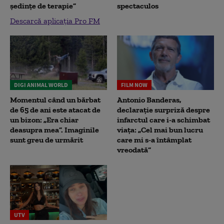
ședințe de terapie”
spectaculos
Descarcă aplicația Pro FM
DIGI ANIMAL WORLD
FILM NOW
Momentul când un bărbat
Antonio Banderas,
de 65 de ani este atacat de
declarație surpriză despre
un bizon: „Era chiar
infarctul care i-a schimbat
deasupra mea”. Imaginile
viața: „Cel mai bun lucru
sunt greu de urmărit
care mi s-a întâmplat
vreodată”
UTV