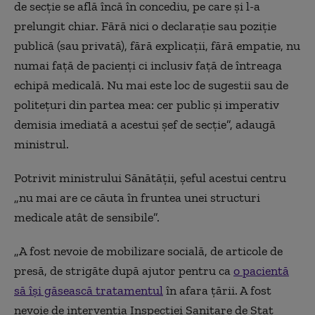
de secție se află încă în concediu, pe care și l-a
prelungit chiar. Fără nici o declarație sau poziție
publică (sau privată), fără explicații, fără empatie, nu
numai față de pacienți ci inclusiv față de întreaga
echipă medicală. Nu mai este loc de sugestii sau de
politețuri din partea mea: cer public și imperativ
demisia imediată a acestui șef de secție”, adaugă
ministrul.
Potrivit ministrului Sănătăţii, şeful acestui centru
„nu mai are ce căuta în fruntea unei structuri
medicale atât de sensibile”.
„A fost nevoie de mobilizare socială, de articole de
presă, de strigăte după ajutor pentru ca
o pacientă
să îşi găsească tratamentul
în afara ţării. A fost
nevoie de intervenţia Inspecţiei Sanitare de Stat