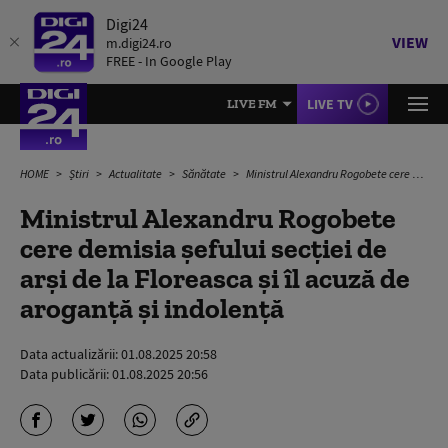
Digi24
VIEW
m.digi24.ro
FREE - In Google Play
LIVE TV
LIVE FM
HOME
Știri
Actualitate
Sănătate
Ministrul Alexandru Rogobete cere demisia şefului secției de arși de la Floreasca și îl acuză de aroganţă şi indolenţă
Ministrul Alexandru Rogobete
cere demisia şefului secției de
arși de la Floreasca și îl acuză de
aroganţă şi indolenţă
Data actualizării:
01.08.2025 20:58
Data publicării:
01.08.2025 20:56