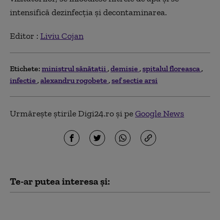
intensifică dezinfecţia şi decontaminarea.
Editor :
Liviu Cojan
Etichete:
ministrul sănătaţii
demisie
spitalul floreasca
infectie
alexandru rogobete
sef sectie arsi
Urmărește știrile Digi24.ro și pe
Google News
Te-ar putea interesa și:
Luis Figo, pe lista celor
care cer demisia lui