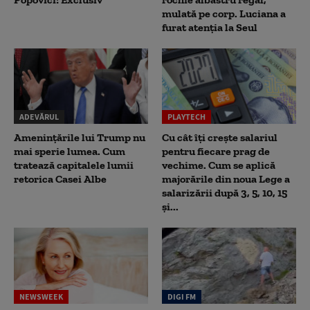
mulată pe corp. Luciana a
furat atenția la Seul
ADEVĂRUL
PLAYTECH
Amenințările lui Trump nu
Cu cât îți crește salariul
mai sperie lumea. Cum
pentru fiecare prag de
tratează capitalele lumii
vechime. Cum se aplică
retorica Casei Albe
majorările din noua Lege a
salarizării după 3, 5, 10, 15
și...
NEWSWEEK
DIGI FM