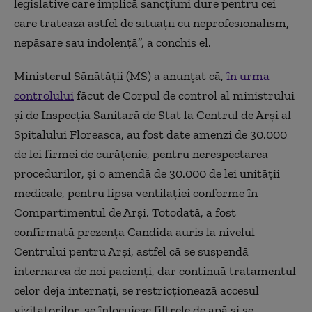
legislative care implică sancţiuni dure pentru cei
care tratează astfel de situaţii cu neprofesionalism,
nepăsare sau indolenţă”, a conchis el.
Ministerul Sănătăţii (MS) a anunţat că,
în urma
controlului
făcut de Corpul de control al ministrului
şi de Inspecţia Sanitară de Stat la Centrul de Arşi al
Spitalului Floreasca, au fost date amenzi de 30.000
de lei firmei de curăţenie, pentru nerespectarea
procedurilor, şi o amendă de 30.000 de lei unităţii
medicale, pentru lipsa ventilaţiei conforme în
Compartimentul de Arşi. Totodată, a fost
confirmată prezenţa Candida auris la nivelul
Centrului pentru Arşi, astfel că se suspendă
internarea de noi pacienţi, dar continuă tratamentul
celor deja internaţi, se restricţionează accesul
vizitatorilor, se înlocuiesc filtrele de apă şi se