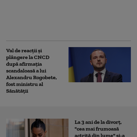
După UEFA, două
federaţii importante
din Europa îl presează
pe Infantino să
demisioneze
Val de reacții și
plângere la CNCD
după afirmația
scandaloasă a lui
Alexandru Rogobete,
fost ministru al
Sănătății
La 3 ani de la divorț,
"cea mai frumoasă
actriță din lume" și-a