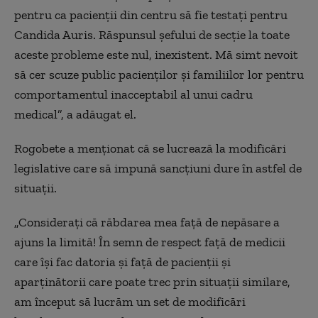
pentru ca pacienţii din centru să fie testaţi pentru
Candida Auris. Răspunsul şefului de secţie la toate
aceste probleme este nul, inexistent. Mă simt nevoit
să cer scuze public pacienţilor şi familiilor lor pentru
comportamentul inacceptabil al unui cadru
medical”, a adăugat el.
Rogobete a menţionat că se lucrează la modificări
legislative care să impună sancţiuni dure în astfel de
situaţii.
„Consideraţi că răbdarea mea faţă de nepăsare a
ajuns la limită! În semn de respect faţă de medicii
care îşi fac datoria şi faţă de pacienţii şi
aparţinătorii care poate trec prin situaţii similare,
am început să lucrăm un set de modificări