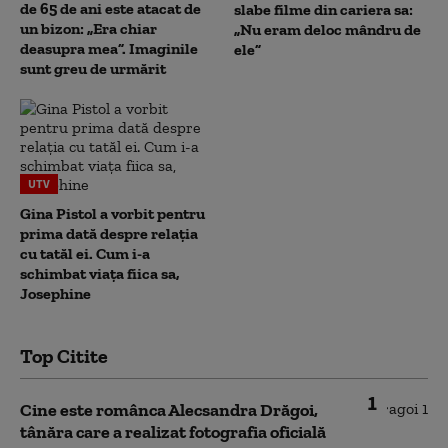
de 65 de ani este atacat de
slabe filme din cariera sa:
un bizon: „Era chiar
„Nu eram deloc mândru de
deasupra mea”. Imaginile
ele”
sunt greu de urmărit
UTV
Gina Pistol a vorbit pentru
prima dată despre relația
cu tatăl ei. Cum i-a
schimbat viața fiica sa,
Josephine
Top Citite
1
Cine este românca Alecsandra Drăgoi,
tânăra care a realizat fotografia oficială