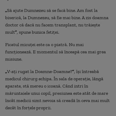
„
Să ajute Dumnezeu să se facă bine. Am fost la
biserică, la Dumnezeu, să fie mai bine. A zis doamna
doctor că dacă nu facem transplant, nu trăiește
mult
”
, spune bunica fetiței.
Ficatul micuței este ca o piatră. Nu mai
funcționează. E momentul să înceapă cea mai grea
misiune.
„
V-ați rugat la Doamne-Doamne?
”
, își întreabă
medicul chirurg echipa. În sala de operație, lângă
aparate, stă mereu o icoană. Când intri în
măruntaiele unui copil, presiunea este atât de mare
încât medicii simt nevoia să creadă în ceva mai mult
decât în forțele proprii.