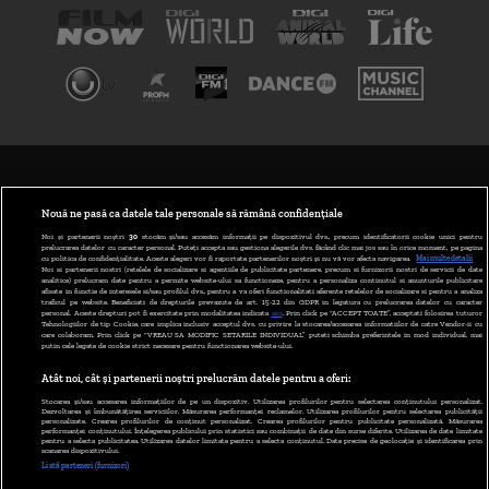
TERMENI ȘI CONDIȚII
POLITICA DE CONFIDENȚIALITATE
Nouă ne pasă ca datele tale personale să rămână confidențiale
Noi și partenerii noștri
30
stocăm și/sau accesăm informații pe dispozitivul dvs., precum identificatorii cookie unici pentru
prelucrarea datelor cu caracter personal. Puteți accepta sau gestiona alegerile dvs. făcând clic mai jos sau în orice moment, pe pagina
ABONARE DIGI TV
cu politica de confidențialitate. Aceste alegeri vor fi raportate partenerilor noștri și nu vă vor afecta navigarea.
Mai multe detalii
Noi si partenerii nostri (retelele de socializare si agentiile de publicitate partenere, precum si furnizorii nostri de servicii de date
analitice) prelucram date pentru a permite website-ului sa functioneze, pentru a personaliza continutul si anunturile publicitare
GESTIONAȚI PREFERINȚELE
afisate in functie de interesele si/sau profilul dvs., pentru a va oferi functionalitati aferente retelelor de socializare si pentru a analiza
traficul pe website. Beneficiati de drepturile prevazute de art. 15-22 din GDPR in legatura cu prelucrarea datelor cu caracter
personal. Aceste drepturi pot fi exercitate prin modalitatea indicata
aici
. Prin click pe “ACCEPT TOATE”, acceptati folosirea tuturor
CODUL DIGI24
Tehnologiilor de tip Cookie, care implica inclusiv acceptul dvs. cu privire la stocarea/accesarea informatiilor de catre Vendor-ii cu
care colaboram. Prin click pe “VREAU SA MODIFIC SETARILE INDIVIDUAL” puteti schimba preferintele in mod individual, mai
putin cele legate de cookie strict necesare pentru functionarea website-ului.
CAMERE WEB
Atât noi, cât și partenerii noștri prelucrăm datele pentru a oferi:
CONTACT/INFO
Stocarea și/sau accesarea informațiilor de pe un dispozitiv. Utilizarea profilurilor pentru selectarea conținutului personalizat.
Dezvoltarea și îmbunătățirea serviciilor. Măsurarea performanței reclamelor. Utilizarea profilurilor pentru selectarea publicității
personalizate. Crearea profilurilor de conținut personalizat. Crearea profilurilor pentru publicitate personalizată. Măsurarea
performanței conținutului. Înțelegerea publicului prin statistici sau combinații de date din surse diferite. Utilizarea de date limitate
pentru a selecta publicitatea. Utilizarea datelor limitate pentru a selecta conținutul. Date precise de geolocație și identificarea prin
VERSIUNE DESKTOP
scanarea dispozitivului.
Listă parteneri (furnizori)