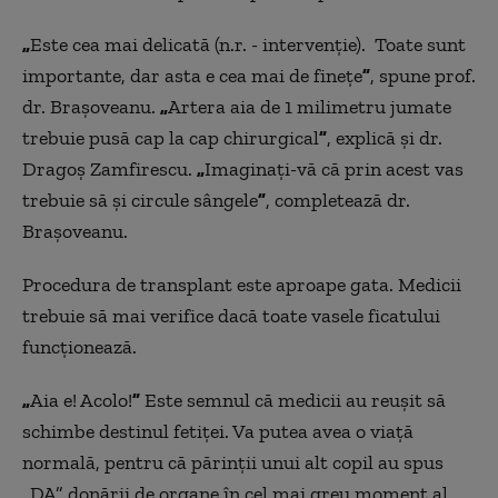
„
Este cea mai delicată (n.r. - intervenție). Toate sunt
importante, dar asta e cea mai de finețe
”
, spune prof.
dr. Brașoveanu.
„
Artera aia de 1 milimetru jumate
trebuie pusă cap la cap chirurgical
”
, explică și dr.
Dragoș Zamfirescu.
„
Imaginați-vă că prin acest vas
trebuie să și circule sângele
”
, completează dr.
Brașoveanu.
Procedura de transplant este aproape gata. Medicii
trebuie să mai verifice dacă toate vasele ficatului
funcționează.
„
Aia e! Acolo!
”
Este semnul că medicii au reușit să
schimbe destinul fetiței. Va putea avea o viață
normală, pentru că părinții unui alt copil au spus
„DA” donării de organe în cel mai greu moment al