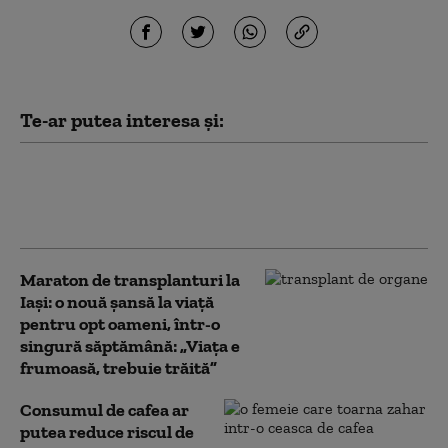
Te-ar putea interesa și:
Premieră mondială: în Italia, o femeie
oarbă și-a recăpătat vederea în urma
unui transplant fără precedent
Maraton de transplanturi la
Iași: o nouă șansă la viață
pentru opt oameni, într-o
singură săptămână: „Viața e
frumoasă, trebuie trăită”
Consumul de cafea ar
putea reduce riscul de