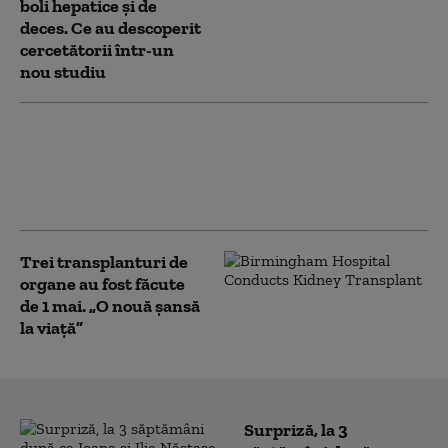
boli hepatice și de
deces. Ce au descoperit
cercetătorii într-un
nou studiu
Numărul donatorilor de organe a
crescut brusc în Norvegia după ce
prinţesa moştenitoare a ajuns pe
lista de aşteptare pentru transplant
Trei transplanturi de
organe au fost făcute
de 1 mai. „O nouă şansă
la viaţă”
Surpriză, la 3