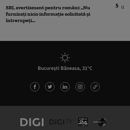
5
SRI, avertisment pentru români: „Nu
furnizați nicio informație solicitată și
întrerupeți...
București Băneasa, 31°C