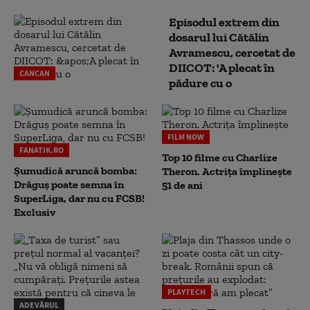
Episodul extrem din
dosarul lui Cătălin
Avramescu, cercetat de
DIICOT: 'A plecat în
CANCAN
pădure cu o
FILM NOW
FANATIK.RO
Top 10 filme cu Charlize
Șumudică aruncă bomba:
Theron. Actrița împlinește
Drăguș poate semna în
51 de ani
SuperLiga, dar nu cu FCSB!
Exclusiv
PLAYTECH
ADEVĂRUL