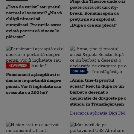
Plaja din Thassos unde o zi
„Taxa de turist” sau prețul
poate costa cât un city-
normal al vacanței? „Nu vă
break. Românii spun că
obligă nimeni să
prețurile au explodat:
cumpărați. Prețurile astea
„După o oră am plecat”
există pentru că cineva le
plătește”
NEWSWEEK
DIGI FM
Pensionarii așteaptă azi o
„Anna, ţine-ţi prostul
decizie importantă despre
acasă!" Reacţii după ce un
pensii. Vor fi înghețate sau
bărbat a desenat o
crescute cu 200 lei?
declaraţie de dragoste pe o
stâncă, în Transfăgărăşan
Descarcă aplicația Digi FM