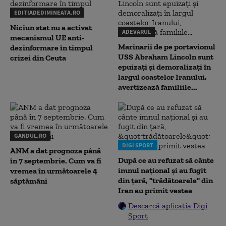
EDITIADEDIMINEATA.RO
Niciun stat nu a activat
ADEVARUL
mecanismul UE anti-
Marinarii de pe portavionul
dezinformare în timpul
USS Abraham Lincoln sunt
crizei din Ceuta
epuizați și demoralizați în
largul coastelor Iranului,
avertizează familiile...
GANDUL.RO
DIGI SPORT
ANM a dat prognoza până
După ce au refuzat să cânte
în 7 septembrie. Cum va fi
imnul naţional şi au fugit
vremea în următoarele 4
din ţară, "trădătoarele" din
săptămâni
Iran au primit vestea
Descarcă aplicația Digi
Sport