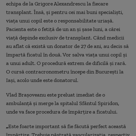
echipa de la Grigore Alexandrescu la fiecare
transplant. Însă, și pentru cei mai buni specialiști,
viața unui copil este o responsabilitate uriașă.
Pacienta este o fetiță de un an și șase luni, a cărei
viață depinde exclusiv de transplant. Când medicii
au aflat că există un donator de 27 de ani, au decis să
împartă ficatul în două. Vor salva viața unui copil și
a unui adult. O procedură extrem de dificilă și rară.
O cursă contracronometru începe din București la
Iași, acolo unde este donatorul.
Vlad Brașoveanu este preluat imediat de o
ambulanță și merge la spitalul Sfântul Spiridon,
unde va face procedura de împărțire a ficatului.
„
Este foarte important să fie făcută perfect această
împărțire. Trebuie păstrată vascularizația, respectiv