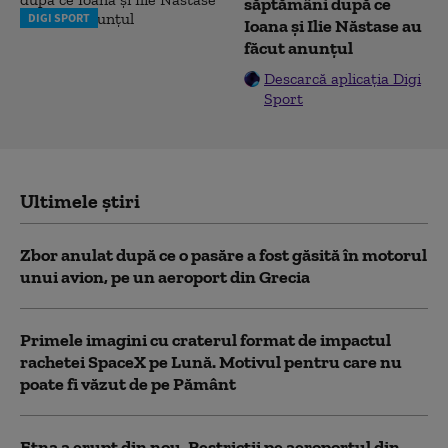
săptămâni după ce
DIGI SPORT
Ioana și Ilie Năstase au
făcut anunțul
Descarcă aplicația Digi
Sport
Ultimele știri
Zbor anulat după ce o pasăre a fost găsită în motorul
unui avion, pe un aeroport din Grecia
Primele imagini cu craterul format de impactul
rachetei SpaceX pe Lună. Motivul pentru care nu
poate fi văzut de pe Pământ
Etna a erupt din nou. Restricții pe aeroportul din