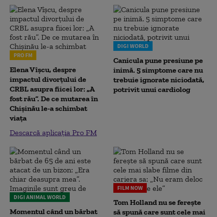
DIGI WORLD
PRO FM
Canicula pune presiune pe
Elena Vîșcu, despre
inimă. 5 simptome care nu
impactul divorțului de
trebuie ignorate niciodată,
CRBL asupra fiicei lor: „A
potrivit unui cardiolog
fost rău”. De ce mutarea în
Chișinău le-a schimbat
viața
Descarcă aplicația Pro FM
FILM NOW
DIGI ANIMAL WORLD
Tom Holland nu se ferește
Momentul când un bărbat
să spună care sunt cele mai