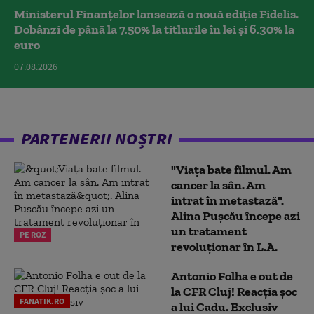
Ministerul Finanțelor lansează o nouă ediție Fidelis.
Dobânzi de până la 7,50% la titlurile în lei și 6,30% la
euro
07.08.2026
PARTENERII NOȘTRI
"Viața bate filmul. Am
cancer la sân. Am
intrat în metastază".
Alina Pușcău începe azi
un tratament
PE ROZ
revoluționar în L.A.
Antonio Folha e out de
la CFR Cluj! Reacția șoc
FANATIK.RO
a lui Cadu. Exclusiv