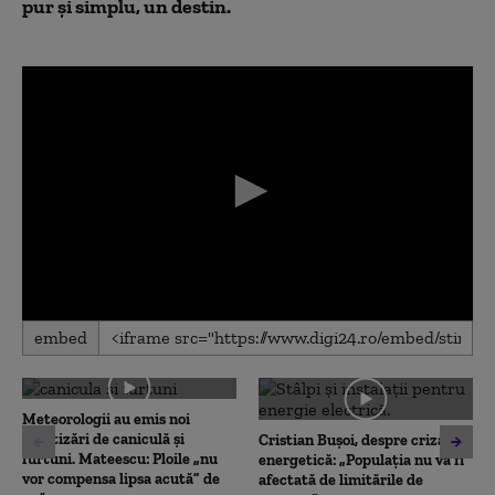
pur și simplu, un destin.
0
embed
seconds
of
0
seconds
Meteorologii au emis noi
avertizări de caniculă și
Cristian Bușoi, despre criza
furtuni. Mateescu: Ploile „nu
energetică: „Populația nu va fi
vor compensa lipsa acută” de
afectată de limitările de