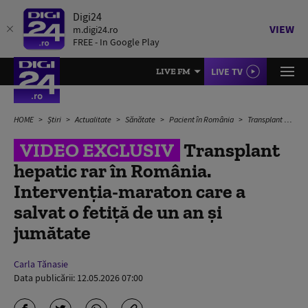
Digi24
VIEW
m.digi24.ro
FREE - In Google Play
LIVE TV
LIVE FM
HOME
Știri
Actualitate
Sănătate
Pacient în România
Transplant hepatic rar în România. Intervenția-maraton care a salvat o fetiță de un an și jumătate
VIDEO EXCLUSIV
Transplant
hepatic rar în România.
Intervenția-maraton care a
salvat o fetiță de un an și
jumătate
Carla Tănasie
Data publicării:
12.05.2026 07:00