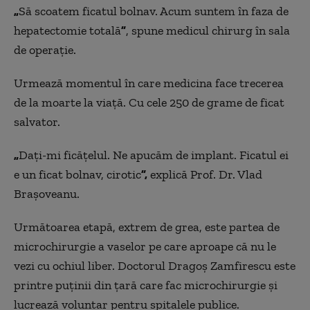
„
Să scoatem ficatul bolnav. Acum suntem în faza de
hepatectomie totală
”
, spune medicul chirurg în sala
de operație.
Urmează momentul în care medicina face trecerea
de la moarte la viață. Cu cele 250 de grame de ficat
salvator.
„
Dați-mi ficățelul. Ne apucăm de implant. Ficatul ei
e un ficat bolnav, cirotic
”,
explică Prof. Dr. Vlad
Brașoveanu.
Următoarea etapă, extrem de grea, este partea de
microchirurgie a vaselor pe care aproape că nu le
vezi cu ochiul liber. Doctorul Dragoș Zamfirescu este
printre puținii din țară care fac microchirurgie și
lucrează voluntar pentru spitalele publice.