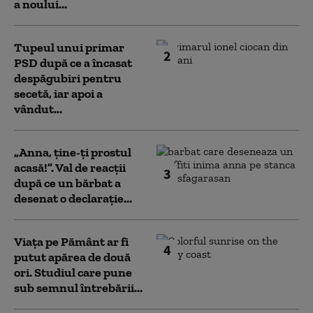
a noului...
Tupeul unui primar
2
PSD după ce a încasat
despăgubiri pentru
secetă, iar apoi a
vândut...
„Anna, ţine-ţi prostul
acasă!”. Val de reacții
3
după ce un bărbat a
desenat o declarație...
Viața pe Pământ ar fi
4
putut apărea de două
ori. Studiul care pune
sub semnul întrebării...