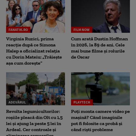
FANATIK.RO
FILM NOW
Virginia Ruzici, prima
Cum arată Dustin Hoffman
reacție după ce Simona
în 2026, la 89 de ani. Cele
Halep a oficializat relația
mai bune filme și rolurile
cu Dorin Mateiu: „Trăiește
de Oscar
așa cum dorește”
ADEVĂRUL
PLAYTECH
Revolta legumicultorilor:
Poți monta camere video pe
roșiile pleacă din Olt cu 1,5
mașină? Când imaginile
lei și ajung la peste 5 lei în
pot fi folosite ca probă și
Ardeal. Cer controale și
când riști probleme
eliminarea samsarilor