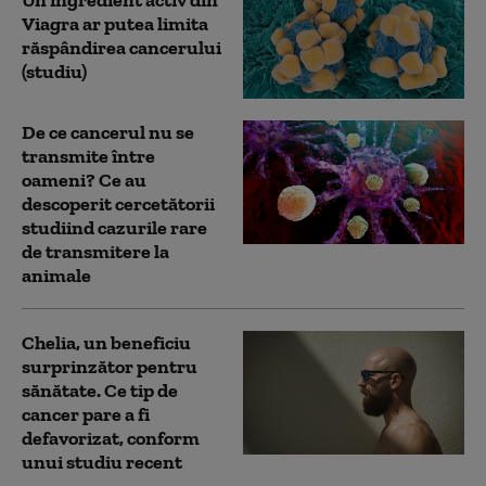
Un ingredient activ din
Viagra ar putea limita
răspândirea cancerului
(studiu)
De ce cancerul nu se
transmite între
oameni? Ce au
descoperit cercetătorii
studiind cazurile rare
de transmitere la
animale
Chelia, un beneficiu
surprinzător pentru
sănătate. Ce tip de
cancer pare a fi
defavorizat, conform
unui studiu recent