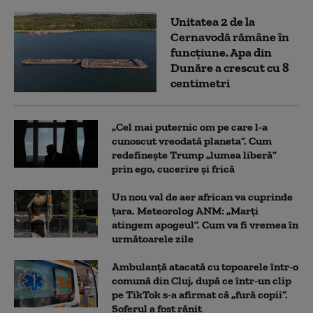
Unitatea 2 de la
Cernavodă rămâne în
funcțiune. Apa din
Dunăre a crescut cu 8
centimetri
„Cel mai puternic om pe care l-a
cunoscut vreodată planeta”. Cum
redefinește Trump „lumea liberă”
prin ego, cucerire și frică
Un nou val de aer african va cuprinde
țara. Meteorolog ANM: „Marți
atingem apogeul”. Cum va fi vremea în
următoarele zile
Ambulanţă atacată cu topoarele într-o
comună din Cluj, după ce într-un clip
pe TikTok s-a afirmat că „fură copii”.
Șoferul a fost rănit