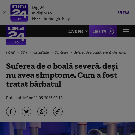
Digi24
VIEW
m.digi24.ro
FREE - In Google Play
LIVE TV
LIVE FM
HOME
Știri
Actualitate
Sănătate
Suferea de o boală severă, deși nu avea simptome. Cum a fost tratat bărbatul
Suferea de o boală severă, deși
nu avea simptome. Cum a fost
tratat bărbatul
Data publicării:
11.05.2026 09:13