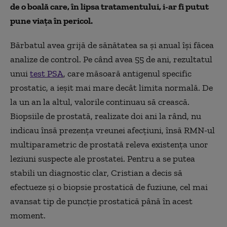
de o boală care, în lipsa tratamentului, i-ar fi putut
pune viața în pericol.
Bărbatul avea grijă de sănătatea sa și anual își făcea
analize de control. Pe când avea 55 de ani, rezultatul
unui
test PSA
, care măsoară antigenul specific
prostatic, a ieșit mai mare decât limita normală. De
la un an la altul, valorile continuau să crească.
Biopsiile de prostată, realizate doi ani la rând, nu
indicau însă prezența vreunei afecțiuni, însă RMN-ul
multiparametric de prostată releva existența unor
leziuni suspecte ale prostatei. Pentru a se putea
stabili un diagnostic clar, Cristian a decis să
efectueze și o biopsie prostatică de fuziune, cel mai
avansat tip de puncție prostatică până în acest
moment.