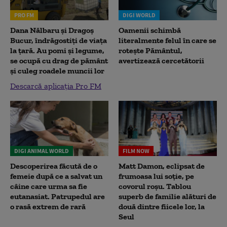
PRO FM
DIGI WORLD
Dana Nălbaru și Dragoș
Oamenii schimbă
Bucur, îndrăgostiți de viața
literalmente felul în care se
la țară. Au pomi și legume,
rotește Pământul,
se ocupă cu drag de pământ
avertizează cercetătorii
și culeg roadele muncii lor
Descarcă aplicația Pro FM
DIGI ANIMAL WORLD
FILM NOW
Descoperirea făcută de o
Matt Damon, eclipsat de
femeie după ce a salvat un
frumoasa lui soție, pe
câine care urma sa fie
covorul roșu. Tablou
eutanasiat. Patrupedul are
superb de familie alături de
o rasă extrem de rară
două dintre fiicele lor, la
Seul