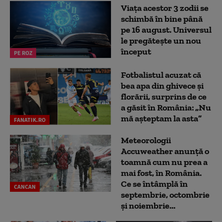
Viața acestor 3 zodii se
schimbă în bine până
pe 16 august. Universul
le pregătește un nou
început
PE ROZ
Fotbalistul acuzat că
bea apa din ghivece și
florării, surprins de ce
a găsit în România: „Nu
mă așteptam la asta”
FANATIK.RO
Meteorologii
Accuweather anunță o
toamnă cum nu prea a
mai fost, în România.
Ce se întâmplă în
CANCAN
septembrie, octombrie
și noiembrie...