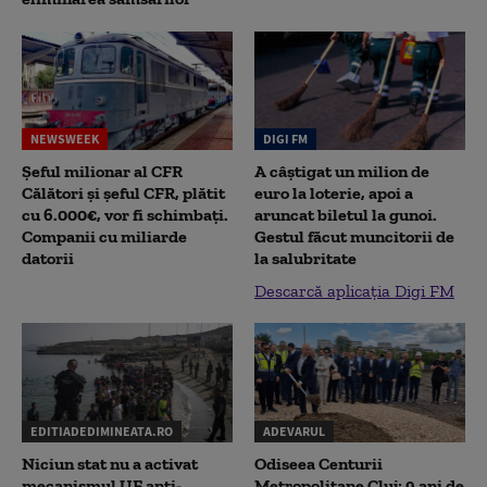
NEWSWEEK
DIGI FM
Șeful milionar al CFR
A câștigat un milion de
Călători și șeful CFR, plătit
euro la loterie, apoi a
cu 6.000€, vor fi schimbați.
aruncat biletul la gunoi.
Companii cu miliarde
Gestul făcut muncitorii de
datorii
la salubritate
Descarcă aplicația Digi FM
EDITIADEDIMINEATA.RO
ADEVARUL
Niciun stat nu a activat
Odiseea Centurii
mecanismul UE anti-
Metropolitane Cluj: 9 ani de