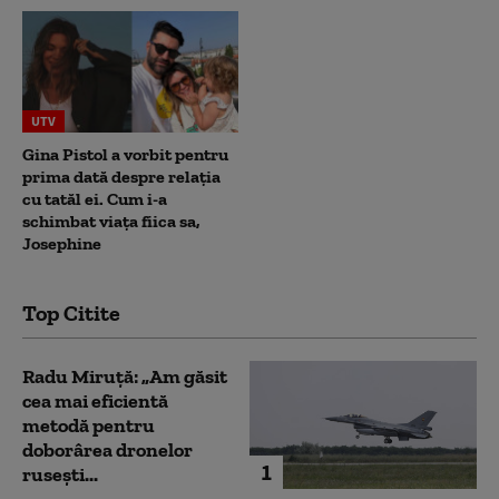
UTV
Gina Pistol a vorbit pentru
prima dată despre relația
cu tatăl ei. Cum i-a
schimbat viața fiica sa,
Josephine
Top Citite
Radu Miruță: „Am găsit
cea mai eficientă
metodă pentru
doborârea dronelor
1
rusești...