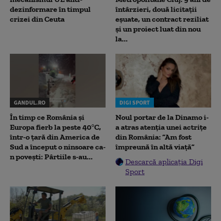
dezinformare în timpul
întârzieri, două licitații
crizei din Ceuta
eșuate, un contract reziliat
și un proiect luat din nou
la...
GANDUL.RO
DIGI SPORT
În timp ce România și
Noul portar de la Dinamo i-
Europa fierb la peste 40°C,
a atras atenția unei actrițe
într-o țară din America de
din România: ”Am fost
Sud a început o ninsoare ca-
împreună în altă viață”
n povești: Pârtiile s-au...
Descarcă aplicația Digi
Sport