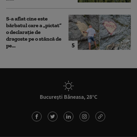
S-a aflat cine este
bărbatul care a „pictat”
o declarație de
dragoste pe o stâncă de
5
pe...
București Băneasa, 28°C