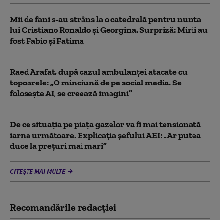
Mii de fani s-au strâns la o catedrală pentru nunta
lui Cristiano Ronaldo şi Georgina. Surpriză: Mirii au
fost Fabio şi Fatima
Raed Arafat, după cazul ambulanței atacate cu
topoarele: „O minciună de pe social media. Se
folosește AI, se creează imagini”
De ce situaţia pe piaţa gazelor va fi mai tensionată
iarna următoare. Explicația șefului AEI: „Ar putea
duce la preţuri mai mari”
CITEȘTE MAI MULTE
Recomandările redacţiei