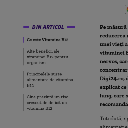
DIN ARTICOL
Pe măsură c
reducerea r
Ce este Vitamina B12
unei vieți 
Alte beneficii ale
vitaminei B
vitaminei B12 pentru
nervos, car
organism
concentrare
Principalele surse
Digi24.ro, 
alimentare de vitamina
B12
explicat ce
lung, care 
Cine prezintă un risc
crescut de deficit de
recomandat
vitamina B12
Totodată, sp
alimentație,