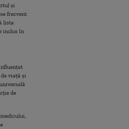
rtul și
rse frecvent
 lista
 inclus în
influențat
 de viață și
 universală
cție de
 medicului,
te