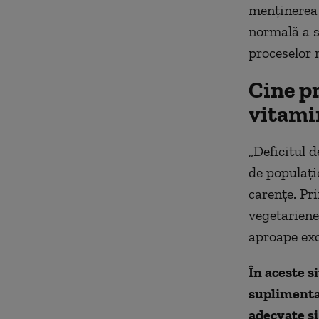
menținerea 
normală a s
proceselor 
Cine pr
vitami
„Deficitul 
de populați
carențe. Pr
vegetariene
aproape exc
În aceste s
suplimenta
adecvate și