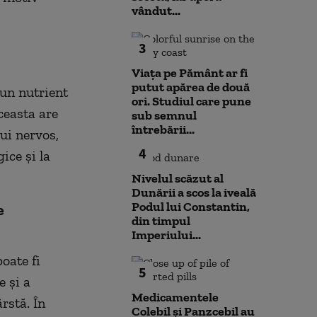
vândut...
3
Viața pe Pământ ar fi
putut apărea de două
un nutrient
ori. Studiul care pune
ceasta are
sub semnul
întrebării...
ui nervos,
4
ice și la
Nivelul scăzut al
Dunării a scos la iveală
Podul lui Constantin,
e
din timpul
Imperiului...
oate fi
5
e și a
Medicamentele
rstă. În
Colebil și Panzcebil au