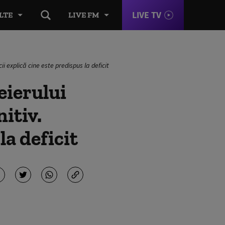
LIVE TV
LTE
LIVE FM
i explică cine este predispus la deficit
eierului
nitiv.
la deficit