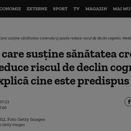
CONOMIE
EXTERNE
SPORT
TV
MAGAZIN
MAI MU
are susține sănătatea creierului și poate reduce riscul de declin cognitiv. Medici
care susține sănătatea cr
educe riscul de declin cog
xplică cine este predispus 
 07:23
7:00
to Getty Images