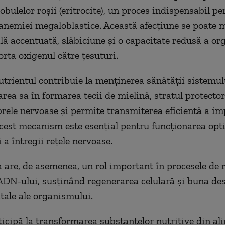
bulelor roșii (eritrocite), un proces indispensabil pe
anemiei megaloblastice. Această afecțiune se poate 
lă accentuată, slăbiciune și o capacitate redusă a o
orta oxigenul către țesuturi.
utrientul contribuie la menținerea sănătății sistemul
area sa în formarea tecii de mielină, stratul protector
ibrele nervoase și permite transmiterea eficientă a im
cest mecanism este esențial pentru funcționarea opt
i a întregii rețele nervoase.
are, de asemenea, un rol important în procesele de r
ADN-ului, susținând regenerarea celulară și buna de
itale ale organismului.
rticipă la transformarea substanțelor nutritive din al