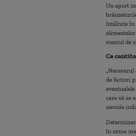
Un aport im
brânzeturile
întâlnite î
alimentelor
meniul de zi
Ce cantita
„Necesarul d
de factori p
eventualele
care să se a
nevoile indi
Determinare
în urma une