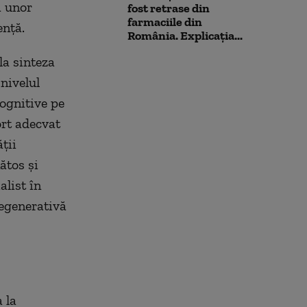
a unor
fost retrase din
farmaciile din
ență.
România. Explicația...
la sinteza
nivelul
cognitive pe
rt adecvat
ții
ătos și
alist în
regenerativă
 la