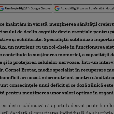
Urmărește
Digi24
în Google Discover
Adaugă
Digi24
ca sursă preferată în Googl
e înaintăm în vârstă, menținerea sănătății creieru
iscului de declin cognitiv devin esențiale pentru 
active și echilibrate. Specialiștii subliniază importa
12, un nutrient cu un rol-cheie în funcționarea si
e contribuie la susținerea memoriei, a capacității d
 și la protejarea celulelor nervoase. Într-un interv
dr. Cornel Brotac, medic specialist în recuperare me
 beneficii are acest micronutrient pentru sănătate
sunt consecințele unui deficit și ce doză zilnică este
ă pentru menținerea unor valori optime în organ
ecialiștii subliniază că aportul adecvat poate fi infl
 stil de viață și capacitatea individuală de absorbție