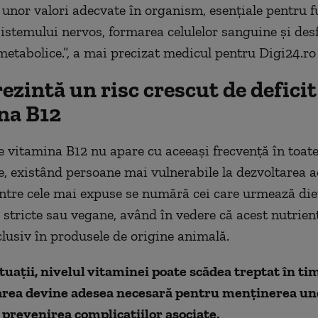
unor valori adecvate în organism, esențiale pentru 
istemului nervos, formarea celulelor sanguine și des
metabolice.”, a mai precizat medicul pentru Digi24.ro
ezintă un risc crescut de deficit
na B12
de vitamina B12 nu apare cu aceeași frecvență în toate
e, existând persoane mai vulnerabile la dezvoltarea a
intre cele mai expuse se numără cei care urmează die
 stricte sau vegane, având în vedere că acest nutrien
lusiv în produsele de origine animală.
ituații, nivelul vitaminei poate scădea treptat în tim
rea devine adesea necesară pentru menținerea uno
 prevenirea complicațiilor asociate.