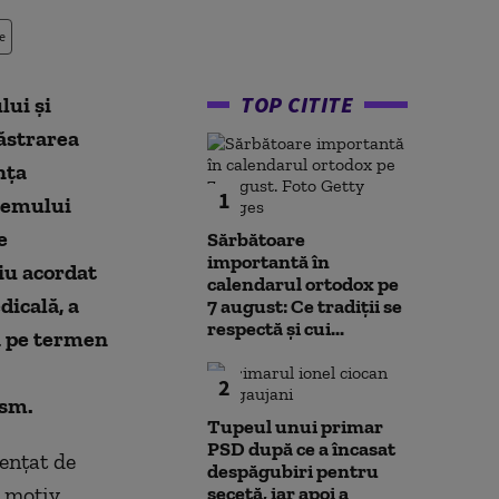
e
TOP CITITE
lui și
păstrarea
nța
1
stemului
e
Sărbătoare
importantă în
iu acordat
calendarul ortodox pe
dicală, a
7 august: Ce tradiții se
respectă și cui...
a pe termen
2
ism.
Tupeul unui primar
PSD după ce a încasat
uențat de
despăgubiri pentru
, motiv
secetă, iar apoi a