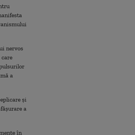
ntru
manifesta
rganismului
ui nervos
 care
pulsurilor
imă a
eplicare și
sfășurare a
imente în