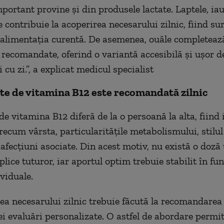
portant provine și din produsele lactate. Laptele, iau
 contribuie la acoperirea necesarului zilnic, fiind su
n alimentația curentă. De asemenea, ouăle completează
 recomandate, oferind o variantă accesibilă și ușor de
 cu zi.”, a explicat medicul specialist
te de vitamina B12 este recomandată zilnic
e vitamina B12 diferă de la o persoană la alta, fiind 
recum vârsta, particularitățile metabolismului, stilul
 afecțiuni asociate. Din acest motiv, nu există o doză
plice tuturor, iar aportul optim trebuie stabilit în fun
viduale.
a necesarului zilnic trebuie făcută la recomandarea
i evaluări personalizate. O astfel de abordare permi