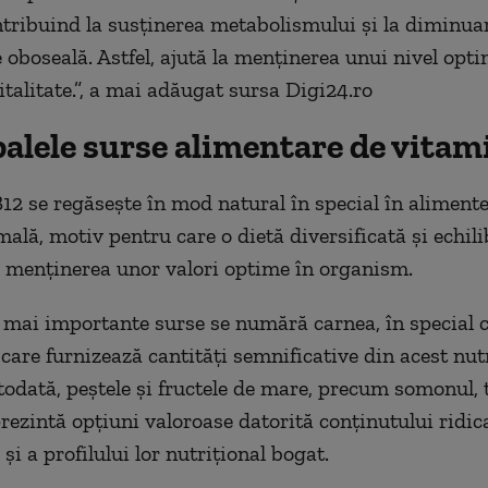
ntribuind la susținerea metabolismului și la diminua
e oboseală. Astfel, ajută la menținerea unui nivel opt
italitate.”, a mai adăugat sursa Digi24.ro
palele surse alimentare de vitam
12 se regăsește în mod natural în special în alimente
mală, motiv pentru care o dietă diversificată și echil
a menținerea unor valori optime în organism.
e mai importante surse se numără carnea, în special c
 care furnizează cantități semnificative din acest nut
otodată, peștele și fructele de mare, precum somonul, 
prezintă opțiuni valoroase datorită conținutului ridic
i a profilului lor nutrițional bogat.