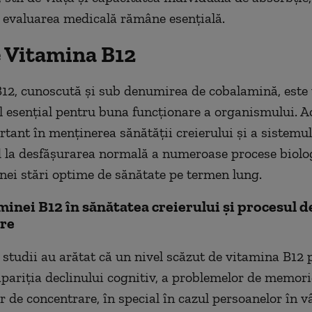
 evaluarea medicală rămâne esențială.
e Vitamina B12
12, cunoscută și sub denumirea de cobalamină, este 
l esențial pentru buna funcționare a organismului. A
rtant în menținerea sănătății creierului și a sistemul
 la desfășurarea normală a numeroase procese biolog
nei stări optime de sănătate pe termen lung.
minei B12 în sănătatea creierului și procesul d
re
tudii au arătat că un nivel scăzut de vitamina B12 p
apariția declinului cognitiv, a problemelor de memori
or de concentrare, în special în cazul persoanelor în vâ