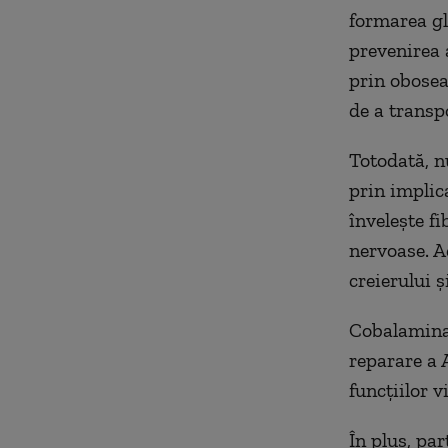
formarea glo
prevenirea 
prin obosea
de a transp
Totodată, n
prin implic
învelește f
nervoase. A
creierului ș
Cobalamina 
reparare a 
funcțiilor v
În plus, pa