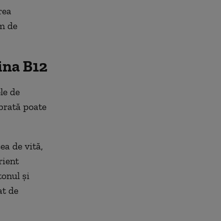
rea
im de
ina B12
le de
ibrată poate
ea de vită,
rient
tonul și
at de