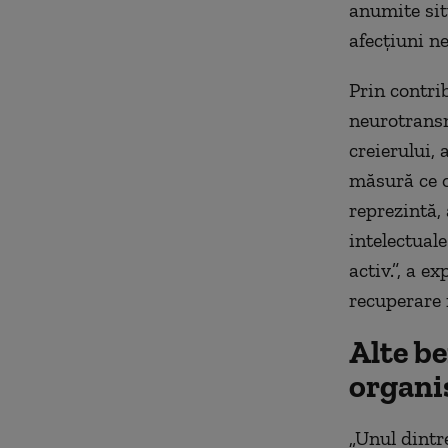
anumite sit
afecțiuni n
Prin contrib
neurotransm
creierului, 
măsură ce o
reprezintă, 
intelectual
activ.”, a e
recuperare 
Alte be
organ
„Unul dintre