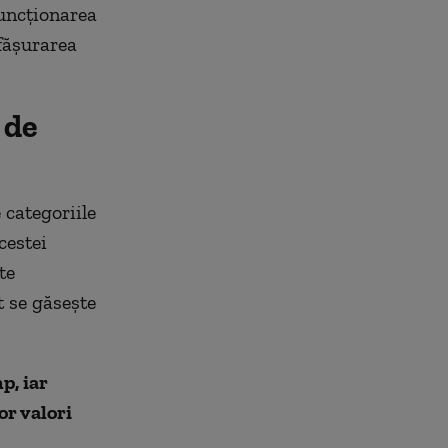
funcționarea
fășurarea
 de
 categoriile
cestei
te
t se găsește
p, iar
r valori