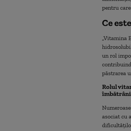
pentru care
Ce est
„Vitamina B
hidrosolubi
un rol impo
contribuind
păstrarea u
Rolul vita
îmbătrâni
Numeroase s
asociat cu 
dificultățil