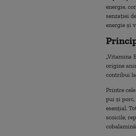
energie, co
senzației d
energie și v
Princi
„Vitamina B
origine ani
contribui l
Printre cel
pui și porc,
esențial. T
scoicile, re
cobalamină ș