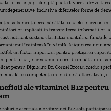
uații, o carență prelungită poate favoriza dezvoltare
eurodegenerative, inclusiv a diferitelor forme de dem
uția sa la menținerea sănătății celulelor nervoase și 
ițătorilor implicați în transmiterea informațiilor la 
acest nutrient susține claritatea mentală și funcțiile 
rganismul înaintează în vârstă. Asigurarea unui apo
astfel, un factor important pentru protejarea capacită
e și pentru susținerea unui proces de îmbătrânire săn
xplicat pentru Digi24.ro Dr. Cornel Brotac, medic speci
medicală, cu competențe în medicină alternativă și 
neficii ale vitaminei B12 pentru
ism
 rolurile esențiale ale vitaminei B12 este participarea