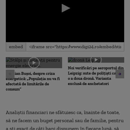
0
embed
seconds
of
0
seconds
Noi verificări pe aeroportul din
Leipzig: sute de polițiști caută
Cristian Bușoi, despre criza
o a doua dronă. Varianta
energetică: „Populația nu va fi
exclusă de anchetatori
afectată de limitările de
consum”
Analiștii financiari ne sfătuiesc ca, înainte de toate,
să ne facem un buget personal sau de familie, pentru
a ști exact de câți bani dispunem în fiecare lună, să