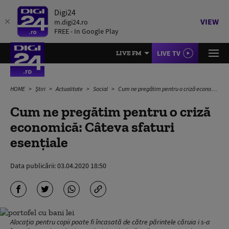
Digi24
VIEW
m.digi24.ro
FREE - In Google Play
LIVE TV
LIVE FM
HOME
Știri
Actualitate
Social
Cum ne pregătim pentru o criză economică: Câteva sfaturi esențiale
Cum ne pregătim pentru o criză
economică: Câteva sfaturi
esențiale
Data publicării:
03.04.2020 18:50
Alocația pentru copii poate fi încasată de către părintele căruia i s-a